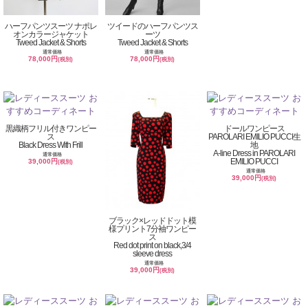
ハーフパンツスーツ ナポレ
ツイードのハーフパンツス
オンカラージャケット
ーツ
Tweed Jacket & Shorts
Tweed Jacket & Shorts
通常価格
通常価格
78,000円
78,000円
(税別)
(税別)
黒織柄フリル付きワンピー
ドールワンピース
ス
PAROLARI EMILIO PUCCI生
Black Dress With Frill
地
A-line Dress in PAROLARI
通常価格
EMILIO PUCCI
39,000円
(税別)
通常価格
39,000円
(税別)
ブラック×レッドドット模
様プリント7分袖ワンピー
ス
Red dot print on black,3/4
sleeve dress
通常価格
39,000円
(税別)