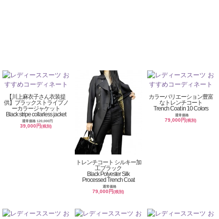
【川上麻衣子さん衣装提
カラーバリエーション豊富
供】ブラックストライプノ
なトレンチコート
ーカラージャケット
Trench Coat in 10 Colors
Black stripe collarless jacket
通常価格
79,000円
(税別)
通常価格 120,000円
39,000円
(税別)
トレンチコート シルキー加
工ブラック
Black Polyester Silk
Processed Trench Coat
通常価格
79,000円
(税別)