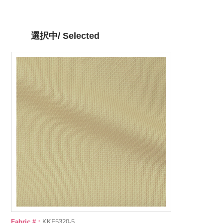
選択中/ Selected
Fabric #：
KKF5320-5