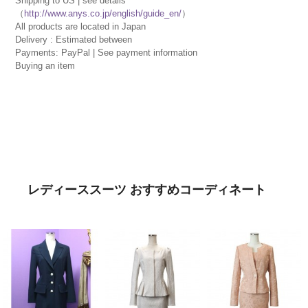
Shipping to US | see details
（
http://www.anys.co.jp/english/guide_en/
）
All products are located in Japan
Delivery : Estimated between
Payments: PayPal | See payment information
Buying an item
レディーススーツ おすすめコーディネート