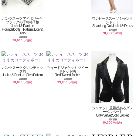
パンツスーツ アイボリーと
ワンピーススーツ シャンタ
ブラックの千鳥格子柄
ンドット
Jacket & Pants in
Shantung Dot Jacket & Dress
Houndstooth Pattern, Ivory &
通常価格
Black
78,000円
(税別)
通常価格
78,000円
(税別)
パンツスーツ グレンチェッ
ツイードジャケット ツイー
ク柄
ドドット柄
Jacket & Pants in Glen Pattern
Red Tweed Jacket
通常価格
通常価格
78,000円
39,000円
(税別)
(税別)
ジャケット 重量感あるグレ
ーベルベット
Gray Velvet Solid Jacket
通常価格
39,000円
(税別)