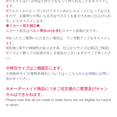
※
ウエストは1～2cmほどゆとりをもって作られることをオススメし
ます。
※
ウエストからヒップにかけてタイトめのシルエットになっておりま
すので、お腹周りが気になる方はウエストを多少大きめに仕上げられ
ることをオススメします。
◆スカート前丈補正◆
スカート前丈は
ベルト帯(6cm)を含む
スカート前面の丈です。
※
ゆったりご着用いただきたい場合は、ワン号数アップをオススメし
ます。
※
生地に若干の伸縮性があります為、仕上がりサイズは表記(ご指定)
サイズより数ミリの誤差が生じる場合がございますのでご了承くださ
い。
※特注サイズはご相談応じます。
※規格外サイズ/無料外補正については »
こちらからお気軽にお問い
合わせください。
※オーダーメイド商品につきご注文後のご変更及びキャン
セルはできかねます。
Please note that all our made to order items are not eligible for cancel
or return.