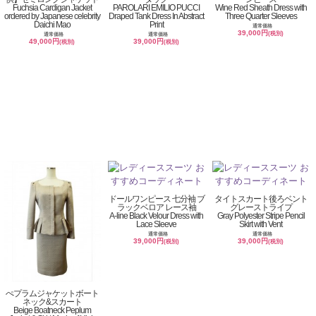
Fuchsia Cardigan Jacket
PAROLARI EMILIO PUCCI
Wine Red Sheath Dress with
ordered by Japanese celebrity
Draped Tank Dress In Abstract
Three Quarter Sleeves
Daichi Mao
Print
通常価格
39,000円
(税別)
通常価格
通常価格
49,000円
39,000円
(税別)
(税別)
ドールワンピース 七分袖 ブ
タイトスカート後ろベント
ラックベロア レース袖
グレーストライプ
A-line Black Velour Dress with
Gray Polyester Stripe Pencil
Lace Sleeve
Skirt with Vent
通常価格
通常価格
39,000円
39,000円
(税別)
(税別)
ぺプラムジャケットボート
ネック&スカート
Beige Boatneck Peplum