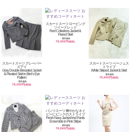
スカートスーツ ロービング
ツイードレッド
Red Collarless Jacket &
Flared Skirt
通常価格
78,000円
(税別)
スカートスーツ グレーバー
スカートスーツ ベージュス
ズアイ
トライプ
Gray Double Breasted Jacket
White Striped Jacket & Skirt
& Pleated Skirt in Bird’s Eye
通常価格
Pattern
78,000円
(税別)
通常価格
78,000円
(税別)
パンツスーツ 爽やかなネイ
ビーにピンクのストライプ
Fresh Navy Jacket And Pants
Ensemble in Pink Stripe
通常価格
78,000円
(税別)