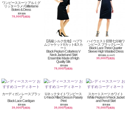
ワンピーススーツ アルミグ
リッターラメ / Glitterlame
Bolero & Dress
通常価格
78,000円
(税別)
【高級シルク生地】ぺプラ
ハイウエスト切替七分袖ワ
ムジャケットVカット&スカ
ンピース ブラックレース
ート
Black Lace Three Quarter
Black Peplum Collarless V
Sleeve High Waisted Dress
Neck Jacket and Skirt
通常価格 45,000円
Ensemble Made of High
39,000円
(税別)
Quality Silk
通常価格
78,000円
(税別)
カーディガン レースブラッ
Uネックタイトワンピース
スカートスーツ ホワイト
ク
U-Neck Fitted Dress in Paisely
White Peplum V-Neck Jacket
Black Lace Cardigan
Print
and Pencil Skirt
通常価格
通常価格
通常価格
39,000円
39,000円
78,000円
(税別)
(税別)
(税別)