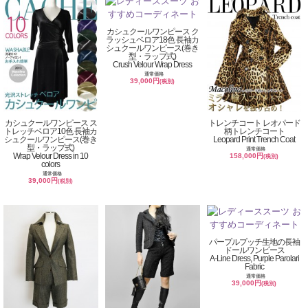
カシュクールワンピース ク
ラッシュベロア18色 長袖カ
シュクールワンピース(巻き
型・ラップ式)
Crush Velour Wrap Dress
通常価格
39,000円
(税別)
カシュクールワンピース ス
トレンチコート レオパード
トレッチベロア10色 長袖カ
柄トレンチコート
シュクールワンピース(巻き
Leopard Print Trench Coat
型・ラップ式)
通常価格
Wrap Velour Dress in 10
158,000円
(税別)
colors
通常価格
39,000円
(税別)
パープルプッチ生地の長袖
ドールワンピース
A-Line Dress, Purple Parolari
Fabric
通常価格
39,000円
(税別)