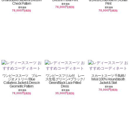
Check Pattern
Print
通常価格
78,000円
(税別)
通常価格
通常価格
78,000円
78,000円
(税別)
(税別)
ワンピーススーツ ブルー
ワンピースフリル付 レー
スカートスーツ 千鳥柄 /
ジオメトリー / Blue
ス生地 グリーン×ブラック /
Wool 100% Houndstooth
Collarless Jacket & Dress in
Green/Black Lace Frilled
Jacket & Skirt
Geometric Pattern
Dress
通常価格
78,000円
(税別)
通常価格
通常価格
78,000円
39,000円
(税別)
(税別)