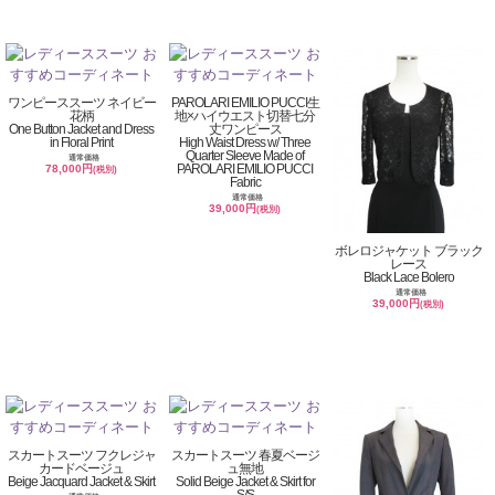
ワンピーススーツ ネイビー
PAROLARI EMILIO PUCCI生
花柄
地×ハイウエスト切替七分
One Button Jacket and Dress
丈ワンピース
in Floral Print
High Waist Dress w/ Three
Quarter Sleeve Made of
通常価格
PAROLARI EMILIO PUCCI
78,000円
(税別)
Fabric
通常価格
39,000円
(税別)
ボレロジャケット ブラック
レース
Black Lace Bolero
通常価格
39,000円
(税別)
スカートスーツ フクレジャ
スカートスーツ 春夏ベージ
カードベージュ
ュ無地
Beige Jacquard Jacket & Skirt
Solid Beige Jacket & Skirt for
S/S