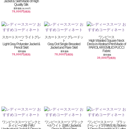
Jacket & Skirt Made of High
Quality Silk
通常価格 98,000円
78,000円
(税別)
スカートスーツ ライトグレ
スカートスーツ グレードッ
ワンピース
ー
ト
High Waisted Square Neck
Light Gray Polyester Jacket &
Gray Dot Single Breasted
Dress in Abstract Print Made of
Pencil Skirt
Jacket and Flare Skirt
PAROLARI EMILIO PUCCI
Fabric
通常価格
通常価格
78,000円
78,000円
(税別)
(税別)
通常価格
39,000円
(税別)
ワンピーススーツ ピンクと
ワンピーススーツ ブラック
ワンピーススーツ ブラッ
ネイビーの格子柄 /
×ホワイト 花柄 / Jacket &
ク×レッドS字柄生地 / Bolero
Unstructured Jacket & Dress in
Dress in Floral Print
& Dress Ensemble in S-Letter