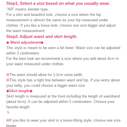
Step1. Select a size based on what you usually wear.
"AR" means slender type.
For a slim and beautiful look, choose a size where the hip
measurement is almost the same as your hip measured under
clothes. If you like a loose look, choose one size bigger and adjust
the waist measurement.
Step2. Adjust waist and skirt length.
◆ Waist adjustment◆
This style is meant to be worn a bit lower. Waist size can be adjusted
within 3 centimeters.
For the best look we recommend a size where you add about 4cm to
your waist measured under clothes.
※
The waist should allow for 1-2cm extra width.
※
This style has a tight line between waist and hip. If you worry about
your belly, you could choose a bigger waist size.
◆Skirt length◆
Skirt length is measured at the front including the length of waistband
(about 6cm). It can be adjusted within 5 centimeters. Choose your
favorite length.
５
※
If you like to wear your skirt in a loose-fitting style, choose one size
bigger.