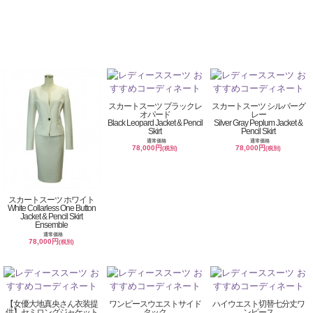
スカートスーツ ブラックレ
スカートスーツ シルバーグ
オパード
レー
Black Leopard Jacket & Pencil
Silver Gray Peplum Jacket &
Skirt
Pencil Skirt
通常価格
通常価格
78,000円
78,000円
(税別)
(税別)
スカートスーツ ホワイト
White Collarless One Button
Jacket & Pencil Skirt
Ensemble
通常価格
78,000円
(税別)
【女優大地真央さん衣装提
ワンピースウエストサイド
ハイウエスト切替七分丈ワ
供】セミロングジャケット
タック
ンピース