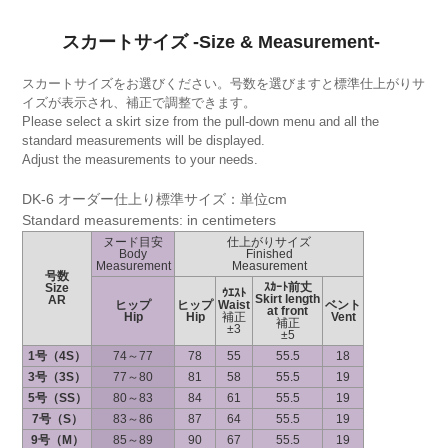
スカートサイズ -Size & Measurement-
スカートサイズをお選びください。号数を選びますと標準仕上がりサ
イズが表示され、補正で調整できます。
Please select a skirt size from the pull-down menu and all the
standard measurements will be displayed.
Adjust the measurements to your needs.
DK-6 オーダー仕上り標準サイズ：単位cm
Standard measurements: in centimeters
ヌード目安
仕上がりサイズ
Body
Finished
Measurement
Measurement
号数
ｽｶｰﾄ前丈
Size
ｳｴｽﾄ
Skirt length
AR
ヒップ
ヒップ
Waist
ベント
at front
Hip
Hip
補正
Vent
補正
±3
±5
1号（4S）
74～77
78
55
55.5
18
3号（3S）
77～80
81
58
55.5
19
5号（SS）
80～83
84
61
55.5
19
7号（S）
83～86
87
64
55.5
19
9号（M）
85～89
90
67
55.5
19