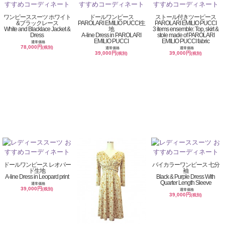
ワンピーススーツ ホワイト
ドールワンピース
ストール付きツーピース
&ブラックレース
PAROLARI EMILIO PUCCI生
PAROLARI EMILIO PUCCI
White and Blacklace Jacket &
地
3 items ensemble: Top, skirt &
Dress
A-line Dress in PAROLARI
stole made of PAROLARI
EMILIO PUCCI
EMILIO PUCCI fabric
通常価格
78,000円
(税別)
通常価格
通常価格
39,000円
39,000円
(税別)
(税別)
ドールワンピース レオパー
バイカラーワンピース 七分
ド生地
袖
A-line Dress in Leopard print
Black & Purple Dress With
Quarter Length Sleeve
通常価格
39,000円
(税別)
通常価格
39,000円
(税別)