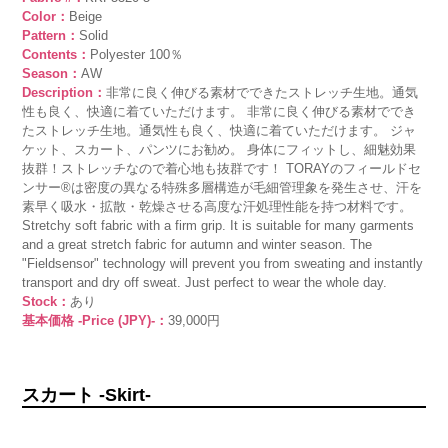
Color：
Beige
Pattern：
Solid
Contents：
Polyester 100％
Season：
AW
Description：
非常に良く伸びる素材でできたストレッチ生地。通気
性も良く、快適に着ていただけます。 非常に良く伸びる素材ででき
たストレッチ生地。通気性も良く、快適に着ていただけます。 ジャ
ケット、スカート、パンツにお勧め。 身体にフィットし、細魅効果
抜群！ストレッチなので着心地も抜群です！ TORAYのフィールドセ
ンサー®は密度の異なる特殊多層構造が毛細管理象を発生させ、汗を
素早く吸水・拡散・乾燥させる高度な汗処理性能を持つ材料です。
Stretchy soft fabric with a firm grip. It is suitable for many garments
and a great stretch fabric for autumn and winter season. The
"Fieldsensor" technology will prevent you from sweating and instantly
transport and dry off sweat. Just perfect to wear the whole day.
Stock：
あり
基本価格 -Price (JPY)-：
39,000円
スカート -Skirt-