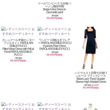
ドールワンピース 七分袖 ベ
ージュ幾何学柄
Beige A-line Dress in
Geometric print
通常価格
39,000円
(税別)
カシュクール半袖センター
ワンピース8枚はぎフレア
フリルタイト PAROLARI
ー PAROLARI EMILIO PUCCI
EMILIO PUCCI
8 panels Flare Dress
Fitted Wrap Dress with Frill at
PAROLARI EMILIO PUCCI
Front PAROLARI EMILIO
通常価格
PUCCI
39,000円
(税別)
通常価格
39,000円
(税別)
ハイウエスト切替七分袖ワ
ンピース ブラックレース
Black Lace Three Quarter
Sleeve High Waisted Dress
通常価格 45,000円
39,000円
(税別)