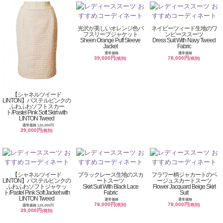
光沢が美しいオレンジ色パ
ネイビーツィード生地のワ
フスリーブジャケット
ンピーススーツ
Sheen Orange Puff Sleeve
Dress Suit With Navy Tweed
Jacket
Fabric
通常価格
通常価格
39,000円
78,000円
(税別)
(税別)
【シャネルツイード
LINTON】パステルピンクの
ふわふわソフトスカー
ト/Pastel Pink Soft Skirt with
LINTON Tweed
通常価格 120,000円
39,000円
(税別)
【シャネルツイード
ブラックレース生地のスカ
フラワー柄ジャカートのベ
LINTON】パステルピンクの
ートスーツ
ージュスカートスーツ
ふわふわソフトジャケッ
Skirt Suit With Black Lace
Flower Jacquard Beige Skirt
ト/Pastel Pink Soft Jacket with
Fabric
Suit
LINTON Tweed
通常価格
通常価格
78,000円
78,000円
(税別)
(税別)
通常価格 120,000円
39,000円
(税別)