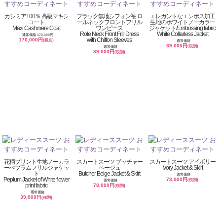
カシミア100％ 高級マキシ
ブラック無地シフォン袖 ロ
エレガントなエンボス加工
コート
ールネックフロントフリル
生地のホワイトノーカラー
Maxi Cashmere Coat
ワンピース
ジャケット/Embossing fabric
Role Neck Front Frill Dress
White Collarless Jacket
通常価格 170,000円
with Chiffon Sleeves
170,000円
(税別)
通常価格
39,000円
(税別)
通常価格
39,000円
(税別)
花柄プリント生地ノーカラ
スカートスーツ ブッチャー
スカートスーツ アイボリー
ーぺプラムフリルジャケッ
ベージュ
Ivory Jacket & Skirt
ト
Butcher Beige Jacket & Skirt
通常価格
Peplum Jacket of White flower
78,000円
(税別)
通常価格
print fabric
78,000円
(税別)
通常価格
39,000円
(税別)