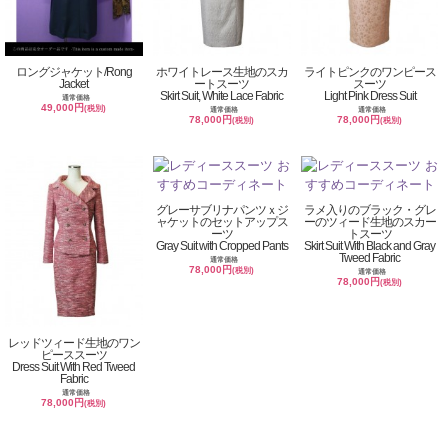
ロングジャケット/Rong
ホワイトレース生地のスカ
ライトピンクのワンピース
Jacket
ートスーツ
スーツ
Skirt Suit, White Lace Fabric
Light Pink Dress Suit
通常価格
49,000円
(税別)
通常価格
通常価格
78,000円
78,000円
(税別)
(税別)
グレーサブリナパンツｘジ
ラメ入りのブラック・グレ
ャケットのセットアップス
ーのツィード生地のスカー
ーツ
トスーツ
Gray Suit with Cropped Pants
Skirt Suit With Black and Gray
Tweed Fabric
通常価格
78,000円
(税別)
通常価格
78,000円
(税別)
レッドツィード生地のワン
ピーススーツ
Dress Suit With Red Tweed
Fabric
通常価格
78,000円
(税別)