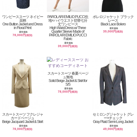
ワンピーススーツ ネイビー
PAROLARI EMILIO PUCCI生
ボレロジャケット ブラック
花柄
地×ハイウエスト切替七分
レース
One Button Jacket and Dress
丈ワンピース
Black Lace Bolero
in Floral Print
High Waist Dress w/ Three
通常価格
Quarter Sleeve Made of
39,000円
(税別)
通常価格
PAROLARI EMILIO PUCCI
78,000円
(税別)
Fabric
通常価格
39,000円
(税別)
スカートスーツ 春夏ベージ
ュ無地
Solid Beige Jacket & Skirt for
S/S
通常価格
78,000円
(税別)
スカートスーツ フクレジャ
セミロングジャケット グレ
カードベージュ
ー×チェック
Beige Jacquard Jacket & Skirt
Gray Plaid Semi-Long Jacket
通常価格
通常価格
78,000円
49,000円
(税別)
(税別)