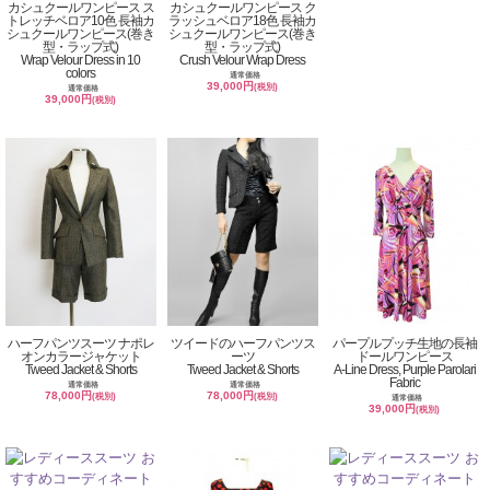
カシュクールワンピース ス
カシュクールワンピース ク
トレッチベロア10色 長袖カ
ラッシュベロア18色 長袖カ
シュクールワンピース(巻き
シュクールワンピース(巻き
型・ラップ式)
型・ラップ式)
Wrap Velour Dress in 10
Crush Velour Wrap Dress
colors
通常価格
39,000円
(税別)
通常価格
39,000円
(税別)
ハーフパンツスーツ ナポレ
ツイードのハーフパンツス
パープルプッチ生地の長袖
オンカラージャケット
ーツ
ドールワンピース
Tweed Jacket & Shorts
Tweed Jacket & Shorts
A-Line Dress, Purple Parolari
Fabric
通常価格
通常価格
78,000円
78,000円
(税別)
(税別)
通常価格
39,000円
(税別)