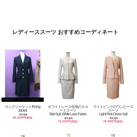
レディーススーツ おすすめコーディネート
ロングジャケット/Rong
ホワイトレース生地のスカ
ライトピンクのワンピース
Jacket
ートスーツ
スーツ
Skirt Suit, White Lace Fabric
Light Pink Dress Suit
通常価格
49,000円
(税別)
通常価格
通常価格
78,000円
78,000円
(税別)
(税別)