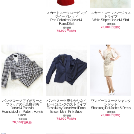
スカートスーツ ロービング
スカートスーツ ベージュス
ツイードレッド
トライプ
Red Collarless Jacket &
White Striped Jacket & Skirt
Flared Skirt
通常価格
78,000円
(税別)
通常価格
78,000円
(税別)
パンツスーツ アイボリーと
パンツスーツ 爽やかなネイ
ワンピーススーツ シャンタ
ブラックの千鳥格子柄
ビーにピンクのストライプ
ンドット
Jacket & Pants in
Fresh Navy Jacket And Pants
Shantung Dot Jacket & Dress
Houndstooth Pattern, Ivory &
Ensemble in Pink Stripe
通常価格
Black
78,000円
(税別)
通常価格
78,000円
(税別)
通常価格
78,000円
(税別)