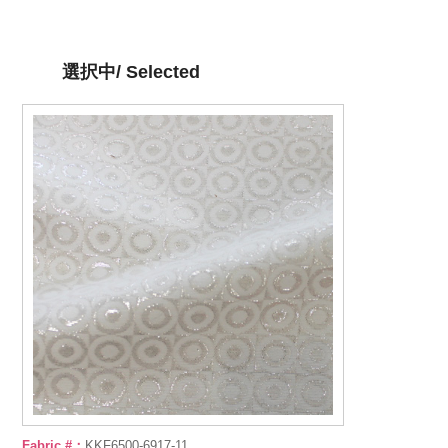
選択中/ Selected
Fabric #：
KKF6500-6917-11