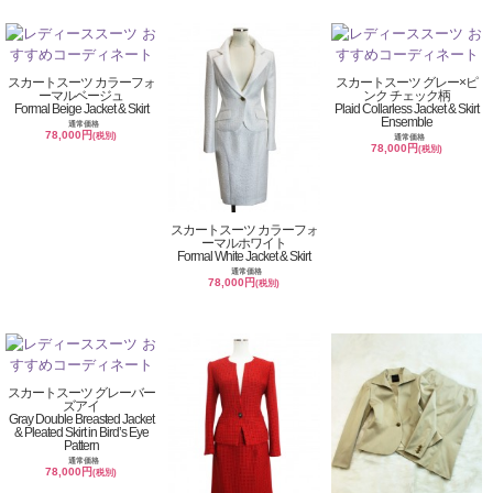
スカートスーツ カラーフォ
スカートスーツ グレー×ピ
ーマルベージュ
ンク チェック柄
Formal Beige Jacket & Skirt
Plaid Collarless Jacket & Skirt
Ensemble
通常価格
78,000円
(税別)
通常価格
78,000円
(税別)
スカートスーツ カラーフォ
ーマルホワイト
Formal White Jacket & Skirt
通常価格
78,000円
(税別)
スカートスーツ グレーバー
ズアイ
Gray Double Breasted Jacket
& Pleated Skirt in Bird’s Eye
Pattern
通常価格
78,000円
(税別)