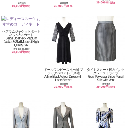
39,000円
(税別)
通常価格
通常価格
49,000円
39,000円
(税別)
(税別)
ぺプラムジャケットボート
ネック&スカート
Beige Boatneck Peplum
Jacket & Skirt Made of High
Quality Silk
通常価格 98,000円
78,000円
(税別)
ドールワンピース 七分袖 ブ
タイトスカート後ろベント
ラックベロア レース袖
グレーストライプ
A-line Black Velour Dress with
Gray Polyester Stripe Pencil
Lace Sleeve
Skirt with Vent
通常価格
通常価格
39,000円
39,000円
(税別)
(税別)