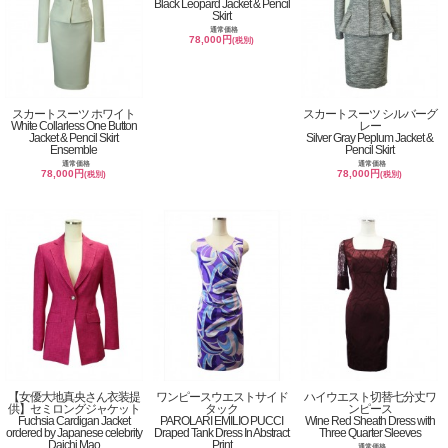
Black Leopard Jacket & Pencil
Skirt
通常価格
78,000円
(税別)
スカートスーツ ホワイト
スカートスーツ シルバーグ
White Collarless One Button
レー
Jacket & Pencil Skirt
Silver Gray Peplum Jacket &
Ensemble
Pencil Skirt
通常価格
通常価格
78,000円
78,000円
(税別)
(税別)
【女優大地真央さん衣装提
ワンピースウエストサイド
ハイウエスト切替七分丈ワ
供】セミロングジャケット
タック
ンピース
Fuchsia Cardigan Jacket
PAROLARI EMILIO PUCCI
Wine Red Sheath Dress with
ordered by Japanese celebrity
Draped Tank Dress In Abstract
Three Quarter Sleeves
Daichi Mao
Print
通常価格