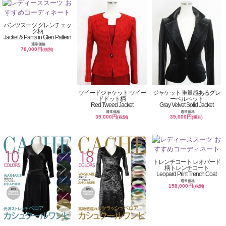
パンツスーツ グレンチェッ
ク柄
Jacket & Pants in Glen Pattern
通常価格
78,000円
(税別)
ツイードジャケット ツイー
ジャケット 重量感あるグレ
ドドット柄
ーベルベット
Red Tweed Jacket
Gray Velvet Solid Jacket
通常価格
通常価格
39,000円
39,000円
(税別)
(税別)
トレンチコート レオパード
柄トレンチコート
Leopard Print Trench Coat
通常価格
158,000円
(税別)