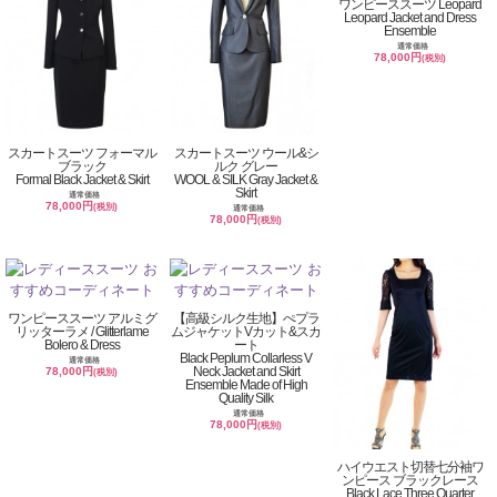
ワンピーススーツ Leopard
Leopard Jacket and Dress
Ensemble
通常価格
78,000円
(税別)
スカートスーツ フォーマル
スカートスーツ ウール&シ
ブラック
ルク グレー
Formal Black Jacket & Skirt
WOOL & SILK Gray Jacket &
Skirt
通常価格
78,000円
(税別)
通常価格
78,000円
(税別)
ワンピーススーツ アルミグ
【高級シルク生地】ぺプラ
リッターラメ / Glitterlame
ムジャケットVカット&スカ
Bolero & Dress
ート
Black Peplum Collarless V
通常価格
Neck Jacket and Skirt
78,000円
(税別)
Ensemble Made of High
Quality Silk
通常価格
78,000円
(税別)
ハイウエスト切替七分袖ワ
ンピース ブラックレース
Black Lace Three Quarter