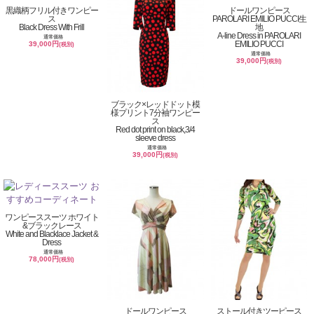
黒織柄フリル付きワンピー
ドールワンピース
ス
PAROLARI EMILIO PUCCI生
Black Dress With Frill
地
A-line Dress in PAROLARI
通常価格
EMILIO PUCCI
39,000円
(税別)
通常価格
39,000円
(税別)
ブラック×レッドドット模
様プリント7分袖ワンピー
ス
Red dot print on black,3/4
sleeve dress
通常価格
39,000円
(税別)
ワンピーススーツ ホワイト
&ブラックレース
White and Blacklace Jacket &
Dress
通常価格
78,000円
(税別)
ドールワンピース
ストール付きツーピース