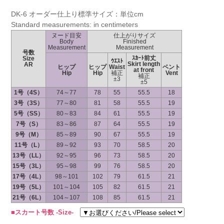
DK-6 オーダー仕上り標準サイズ：単位cm
Standard measurements: in centimeters
ヌード目安
仕上がりサイズ
Body
Finished
Measurement
Measurement
号数
ｽｶｰﾄ前丈
Size
ｳｴｽﾄ
Skirt length
AR
ヒップ
ヒップ
Waist
ベント
at front
Hip
Hip
補正
Vent
補正
±3
±5
1号（4S）
74～77
78
55
55.5
18
3号（3S）
77～80
81
58
55.5
19
5号（SS）
80～83
84
61
55.5
19
7号（S）
83～86
87
64
55.5
19
9号（M）
85～89
90
67
55.5
19
11号（L）
89～92
93
70
58.5
20
13号（LL）
92～95
96
73
58.5
20
15号（3L）
95～98
99
76
58.5
20
17号（4L）
98～101
102
79
61.5
21
19号（5L）
101～104
105
82
61.5
21
21号（6L）
104～107
108
85
61.5
21
■スカート号数 -Size-