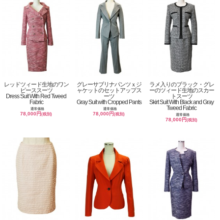
レッドツィード生地のワン
グレーサブリナパンツｘジ
ラメ入りのブラック・グレ
ピーススーツ
ャケットのセットアップス
ーのツィード生地のスカー
Dress Suit With Red Tweed
ーツ
トスーツ
Fabric
Gray Suit with Cropped Pants
Skirt Suit With Black and Gray
Tweed Fabric
通常価格
通常価格
78,000円
78,000円
(税別)
(税別)
通常価格
78,000円
(税別)