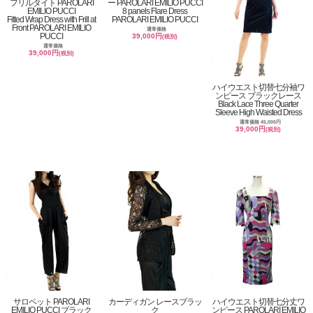
フリルタイト PAROLARI
ー PAROLARI EMILIO PUCCI
EMILIO PUCCI
8 panels Flare Dress
Fitted Wrap Dress with Frill at
PAROLARI EMILIO PUCCI
Front PAROLARI EMILIO
通常価格
PUCCI
39,000円
(税別)
通常価格
39,000円
(税別)
ハイウエスト切替七分袖ワ
ンピース ブラックレース
Black Lace Three Quarter
Sleeve High Waisted Dress
通常価格 45,000円
39,000円
(税別)
サロペット PAROLARI
カーディガン レースブラッ
ハイウエスト切替七分丈ワ
EMILIO PUCCI ブラック
ク
ンピース PAROLARI EMILIO