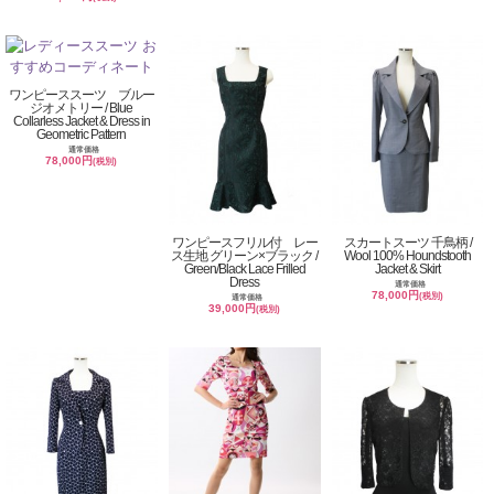
ワンピーススーツ ブルー
ジオメトリー / Blue
Collarless Jacket & Dress in
Geometric Pattern
通常価格
78,000円
(税別)
ワンピースフリル付 レー
スカートスーツ 千鳥柄 /
ス生地 グリーン×ブラック /
Wool 100% Houndstooth
Green/Black Lace Frilled
Jacket & Skirt
Dress
通常価格
78,000円
(税別)
通常価格
39,000円
(税別)