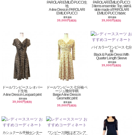
PAROLARI EMILIO PUCCI生
PAROLARI EMILIO PUCCI
地
3 items ensemble: Top, skirt &
A-line Dress in PAROLARI
stole made of PAROLARI
EMILIO PUCCI
EMILIO PUCCI fabric
通常価格
通常価格
39,000円
39,000円
(税別)
(税別)
バイカラーワンピース 七分
袖
Black & Purple Dress With
Quarter Length Sleeve
通常価格
39,000円
(税別)
ドールワンピース レオパー
ドールワンピース 七分袖 ベ
ド生地
ージュ幾何学柄
A-line Dress in Leopard print
Beige A-line Dress in
Geometric print
通常価格
39,000円
(税別)
通常価格
39,000円
(税別)
カシュクール半袖センター
ワンピース8枚はぎフレア