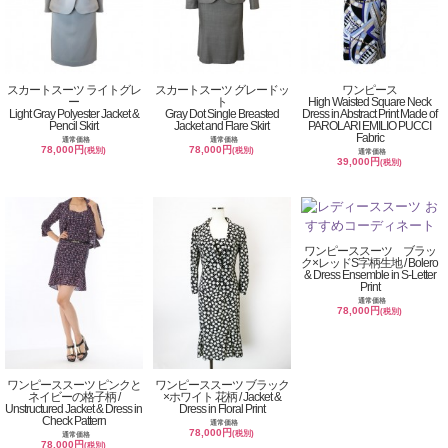
スカートスーツ ライトグレ
スカートスーツ グレードッ
ワンピース
ー
ト
High Waisted Square Neck
Light Gray Polyester Jacket &
Gray Dot Single Breasted
Dress in Abstract Print Made of
Pencil Skirt
Jacket and Flare Skirt
PAROLARI EMILIO PUCCI
Fabric
通常価格
通常価格
78,000円
78,000円
(税別)
(税別)
通常価格
39,000円
(税別)
ワンピーススーツ ブラッ
ク×レッドS字柄生地 / Bolero
& Dress Ensemble in S-Letter
Print
通常価格
78,000円
(税別)
ワンピーススーツ ピンクと
ワンピーススーツ ブラック
ネイビーの格子柄 /
×ホワイト 花柄 / Jacket &
Unstructured Jacket & Dress in
Dress in Floral Print
Check Pattern
通常価格
78,000円
(税別)
通常価格
78,000円
(税別)