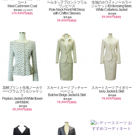
コート
ールネックフロントフリル
生地のホワイトノーカラー
Maxi Cashmere Coat
ワンピース
ジャケット/Embossing fabric
Role Neck Front Frill Dress
White Collarless Jacket
通常価格 170,000円
with Chiffon Sleeves
170,000円
(税別)
通常価格
39,000円
(税別)
通常価格
39,000円
(税別)
花柄プリント生地ノーカラ
スカートスーツ ブッチャー
スカートスーツ アイボリー
ーぺプラムフリルジャケッ
ベージュ
Ivory Jacket & Skirt
ト
Butcher Beige Jacket & Skirt
通常価格
Peplum Jacket of White flower
78,000円
(税別)
通常価格
print fabric
78,000円
(税別)
通常価格
39,000円
(税別)