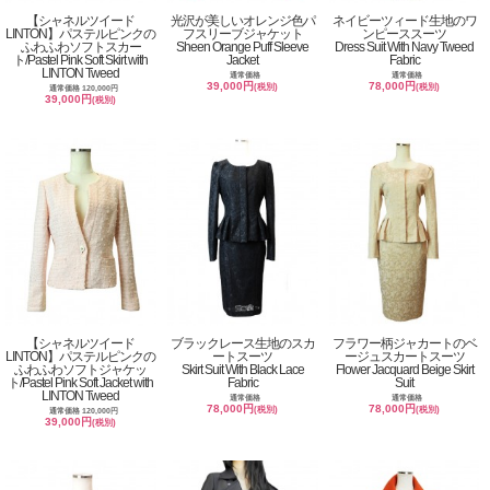
【シャネルツイード
光沢が美しいオレンジ色パ
ネイビーツィード生地のワ
LINTON】パステルピンクの
フスリーブジャケット
ンピーススーツ
ふわふわソフトスカー
Sheen Orange Puff Sleeve
Dress Suit With Navy Tweed
ト/Pastel Pink Soft Skirt with
Jacket
Fabric
LINTON Tweed
通常価格
通常価格
39,000円
78,000円
(税別)
(税別)
通常価格 120,000円
39,000円
(税別)
【シャネルツイード
ブラックレース生地のスカ
フラワー柄ジャカートのベ
LINTON】パステルピンクの
ートスーツ
ージュスカートスーツ
ふわふわソフトジャケッ
Skirt Suit With Black Lace
Flower Jacquard Beige Skirt
ト/Pastel Pink Soft Jacket with
Fabric
Suit
LINTON Tweed
通常価格
通常価格
78,000円
78,000円
(税別)
(税別)
通常価格 120,000円
39,000円
(税別)