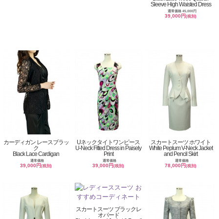
Sleeve High Waisted Dress
通常価格 45,000円
39,000円
(税別)
カーディガン レースブラッ
Uネックタイトワンピース
スカートスーツ ホワイト
ク
U-Neck Fitted Dress in Paisely
White Peplum V-Neck Jacket
Black Lace Cardigan
Print
and Pencil Skirt
通常価格
通常価格
通常価格
39,000円
39,000円
78,000円
(税別)
(税別)
(税別)
スカートスーツ ブラックレ
オパード