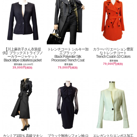
【川上麻衣子さん衣装提
トレンチコート シルキー加
カラーバリエーション豊富
供】ブラックストライプノ
工ブラック
なトレンチコート
ーカラージャケット
Black Polyester Silk
Trench Coat in 10 Colors
Black stripe collarless jacket
Processed Trench Coat
通常価格
79,000円
(税別)
通常価格 120,000円
通常価格
39,000円
79,000円
(税別)
(税別)
カシミア100％ 高級マキシ
ブラック無地シフォン袖 ロ
エレガントなエンボス加工