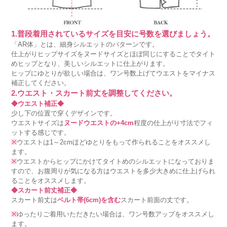
1.普段着用されているサイズを目安に号数を選びましょう。
「AR体」とは、細身シルエットのパターンです。
仕上がりヒップサイズをヌードサイズとほぼ同じにすることでタイト
めヒップとなり、美しいシルエットに仕上がります。
ヒップにゆとりが欲しい場合は、ワン号数上げてウエストをマイナス
補正してください。
2.ウエスト・スカート前丈を調整してください。
◆ウエスト補正◆
少し下の位置で穿くデザインです。
ウエストサイズは
ヌードウエストの+4cm
程度の仕上がり寸法でフィ
ットする感じです。
※
ウエストは1～2cmほどゆとりをもって作られることをオススメし
ます。
※
ウエストからヒップにかけてタイトめのシルエットになっておりま
すので、お腹周りが気になる方はウエストを多少大きめに仕上げられ
ることをオススメします。
◆スカート前丈補正◆
スカート前丈は
ベルト帯(6cm)を含む
スカート前面の丈です。
※
ゆったりご着用いただきたい場合は、ワン号数アップをオススメし
ます。