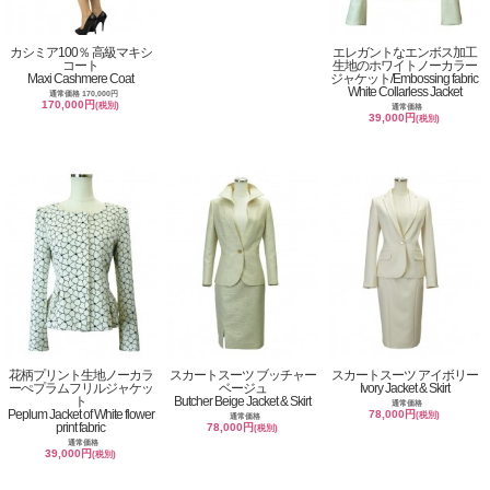
カシミア100％ 高級マキシ
エレガントなエンボス加工
コート
生地のホワイトノーカラー
Maxi Cashmere Coat
ジャケット/Embossing fabric
White Collarless Jacket
通常価格 170,000円
170,000円
(税別)
通常価格
39,000円
(税別)
花柄プリント生地ノーカラ
スカートスーツ ブッチャー
スカートスーツ アイボリー
ーぺプラムフリルジャケッ
ベージュ
Ivory Jacket & Skirt
ト
Butcher Beige Jacket & Skirt
通常価格
Peplum Jacket of White flower
78,000円
(税別)
通常価格
print fabric
78,000円
(税別)
通常価格
39,000円
(税別)