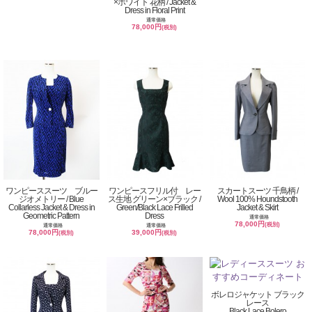
×ホワイト 花柄 / Jacket &
Dress in Floral Print
通常価格
78,000円
(税別)
ワンピーススーツ ブルー
ワンピースフリル付 レー
スカートスーツ 千鳥柄 /
ジオメトリー / Blue
ス生地 グリーン×ブラック /
Wool 100% Houndstooth
Collarless Jacket & Dress in
Green/Black Lace Frilled
Jacket & Skirt
Geometric Pattern
Dress
通常価格
78,000円
(税別)
通常価格
通常価格
78,000円
39,000円
(税別)
(税別)
ボレロジャケット ブラック
レース
Black Lace Bolero