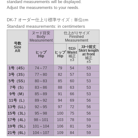
standard measurements will be displayed.
Adjust the measurements to your needs.
DK-7 オーダー仕上り標準サイズ：単位cm
Standard measurements: in centimeters
ヌード目安
仕上がりサイズ
Body
Finished
Measurement
Measurement
号数
ｽｶｰﾄ前丈
Size
ｳｴｽﾄ
Skirt length
AR
ヒップ
ヒップ
Waist
at front
Hip
Hip
補正
補正
±3
±5
1号（4S）
74～77
79
54
53
3号（3S）
77～80
82
57
53
5号（SS）
80～83
85
60
53
7号（S）
83～86
88
63
53
9号（M）
85～89
91
66
53
11号（L）
89～92
94
69
56
13号（LL）
92～95
97
72
56
15号（3L）
95～98
100
75
56
17号（4L）
98～101
103
78
59
19号（5L）
101～104
106
81
59
21号（6L）
104～107
109
84
59