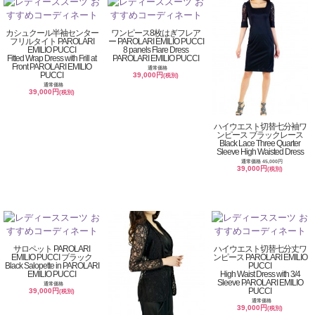
カシュクール半袖センター
ワンピース8枚はぎフレア
フリルタイト PAROLARI
ー PAROLARI EMILIO PUCCI
EMILIO PUCCI
8 panels Flare Dress
Fitted Wrap Dress with Frill at
PAROLARI EMILIO PUCCI
Front PAROLARI EMILIO
通常価格
PUCCI
39,000円
(税別)
通常価格
39,000円
(税別)
ハイウエスト切替七分袖ワ
ンピース ブラックレース
Black Lace Three Quarter
Sleeve High Waisted Dress
通常価格 45,000円
39,000円
(税別)
サロペット PAROLARI
ハイウエスト切替七分丈ワ
EMILIO PUCCI ブラック
ンピース PAROLARI EMILIO
Black Salopette in PAROLARI
PUCCI
EMILIO PUCCI
High Waist Dress with 3/4
Sleeve PAROLARI EMILIO
通常価格
PUCCI
39,000円
(税別)
通常価格
39,000円
(税別)