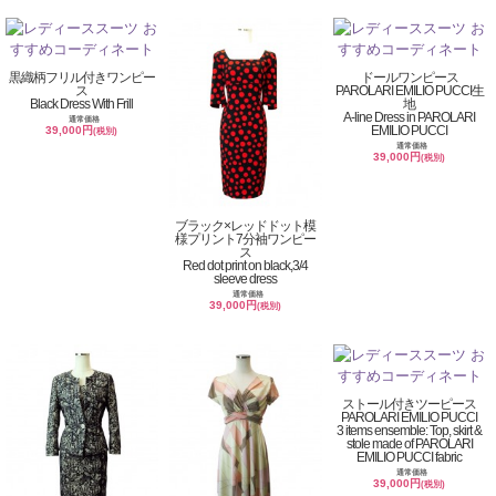
黒織柄フリル付きワンピー
ドールワンピース
ス
PAROLARI EMILIO PUCCI生
Black Dress With Frill
地
A-line Dress in PAROLARI
通常価格
EMILIO PUCCI
39,000円
(税別)
通常価格
39,000円
(税別)
ブラック×レッドドット模
様プリント7分袖ワンピー
ス
Red dot print on black,3/4
sleeve dress
通常価格
39,000円
(税別)
ストール付きツーピース
PAROLARI EMILIO PUCCI
3 items ensemble: Top, skirt &
stole made of PAROLARI
EMILIO PUCCI fabric
通常価格
39,000円
(税別)