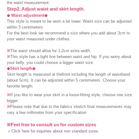
the waist measurement.
Step2. Adjust waist and skirt length.
◆ Waist adjustment◆
This style is meant to be worn a bit lower. Waist size can be adjusted
within 3 centimeters.
For the best look we recommend a size where you add about 3cm to
your waist measured under clothes.
※
The waist should allow for 1-2cm extra width.
※
This style has a tight line between waist and hip. If you worry about
your belly, you could choose a bigger waist size.
◆Skirt length◆
Skirt length is measured at thefront including the length of waistband
(about 5cm). It can be adjusted within 5 centimeters. Choose your
favorite length.
※
If you like to wear your skirt in a loose-fitting style, choose one size
bigger.
※
Please note that due to the fabrics stretch final measurements may
vary a few millimeter from your specification
※Feel free to consult us for custom sizes
» Click here for inquiries about non standard sizes.