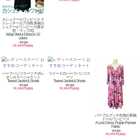
(税別)
カシュクールワンピース ス
トレッチベロア10色 長袖カ
シュクールワンピース(巻き
型・ラップ式)
Wrap Velour Dress in 10
colors
通常価格
39,000円
(税別)
ハーフパンツスーツ ナポレ
ツイードのハーフパンツス
オンカラージャケット
ーツ
Tweed Jacket & Shorts
Tweed Jacket & Shorts
通常価格
通常価格
78,000円
78,000円
(税別)
(税別)
パープルプッチ生地の長袖
ドールワンピース
A-Line Dress, Purple Parolari
Fabric
通常価格
39,000円
(税別)