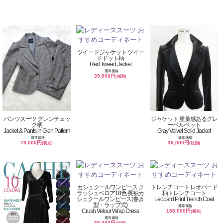
ツイードジャケット ツイー
ドドット柄
Red Tweed Jacket
通常価格
39,000円
(税別)
パンツスーツ グレンチェッ
ジャケット 重量感あるグレ
ク柄
ーベルベット
Jacket & Pants in Glen Pattern
Gray Velvet Solid Jacket
通常価格
通常価格
78,000円
39,000円
(税別)
(税別)
カシュクールワンピース ク
トレンチコート レオパード
ラッシュベロア18色 長袖カ
柄トレンチコート
シュクールワンピース(巻き
Leopard Print Trench Coat
型・ラップ式)
通常価格
Crush Velour Wrap Dress
158,000円
(税別)
通常価格
39,000円