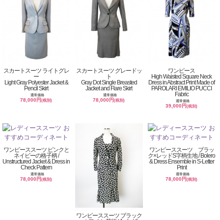
スカートスーツ ライトグレ
スカートスーツ グレードッ
ワンピース
ー
ト
High Waisted Square Neck
Light Gray Polyester Jacket &
Gray Dot Single Breasted
Dress in Abstract Print Made of
Pencil Skirt
Jacket and Flare Skirt
PAROLARI EMILIO PUCCI
Fabric
通常価格
通常価格
78,000円
78,000円
(税別)
(税別)
通常価格
39,000円
(税別)
ワンピーススーツ ピンクと
ワンピーススーツ ブラッ
ネイビーの格子柄 /
ク×レッドS字柄生地 / Bolero
Unstructured Jacket & Dress in
& Dress Ensemble in S-Letter
Check Pattern
Print
通常価格
通常価格
78,000円
78,000円
(税別)
(税別)
ワンピーススーツ ブラック