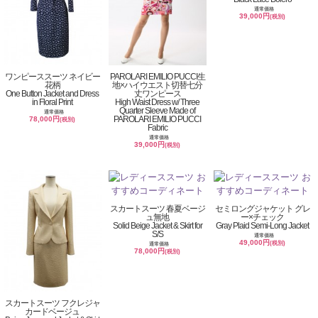
通常価格
39,000円
(税別)
ワンピーススーツ ネイビー
PAROLARI EMILIO PUCCI生
花柄
地×ハイウエスト切替七分
One Button Jacket and Dress
丈ワンピース
in Floral Print
High Waist Dress w/ Three
Quarter Sleeve Made of
通常価格
PAROLARI EMILIO PUCCI
78,000円
(税別)
Fabric
通常価格
39,000円
(税別)
スカートスーツ 春夏ベージ
セミロングジャケット グレ
ュ無地
ー×チェック
Solid Beige Jacket & Skirt for
Gray Plaid Semi-Long Jacket
S/S
通常価格
49,000円
(税別)
通常価格
78,000円
(税別)
スカートスーツ フクレジャ
カードベージュ