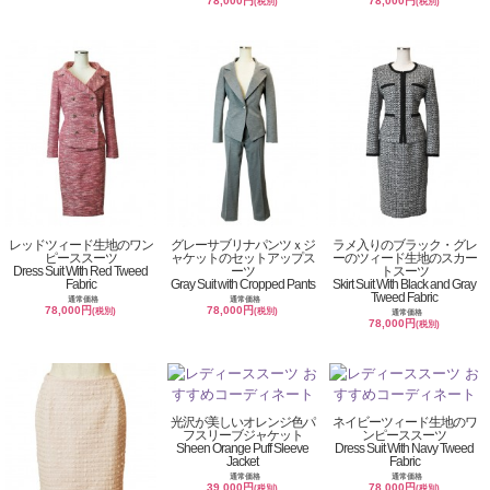
78,000円
78,000円
(税別)
(税別)
レッドツィード生地のワン
グレーサブリナパンツｘジ
ラメ入りのブラック・グレ
ピーススーツ
ャケットのセットアップス
ーのツィード生地のスカー
Dress Suit With Red Tweed
ーツ
トスーツ
Fabric
Gray Suit with Cropped Pants
Skirt Suit With Black and Gray
Tweed Fabric
通常価格
通常価格
78,000円
78,000円
(税別)
(税別)
通常価格
78,000円
(税別)
光沢が美しいオレンジ色パ
ネイビーツィード生地のワ
フスリーブジャケット
ンピーススーツ
Sheen Orange Puff Sleeve
Dress Suit With Navy Tweed
Jacket
Fabric
通常価格
通常価格
39,000円
78,000円
(税別)
(税別)