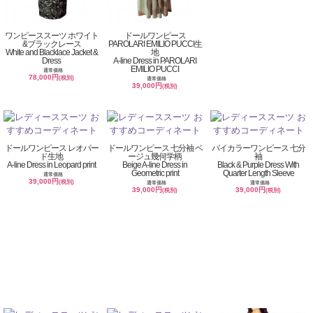
ワンピーススーツ ホワイト
ドールワンピース
&ブラックレース
PAROLARI EMILIO PUCCI生
White and Blacklace Jacket &
地
Dress
A-line Dress in PAROLARI
EMILIO PUCCI
通常価格
78,000円
(税別)
通常価格
39,000円
(税別)
ドールワンピース レオパー
ドールワンピース 七分袖 ベ
バイカラーワンピース 七分
ド生地
ージュ幾何学柄
袖
A-line Dress in Leopard print
Beige A-line Dress in
Black & Purple Dress With
Geometric print
Quarter Length Sleeve
通常価格
39,000円
(税別)
通常価格
通常価格
39,000円
39,000円
(税別)
(税別)