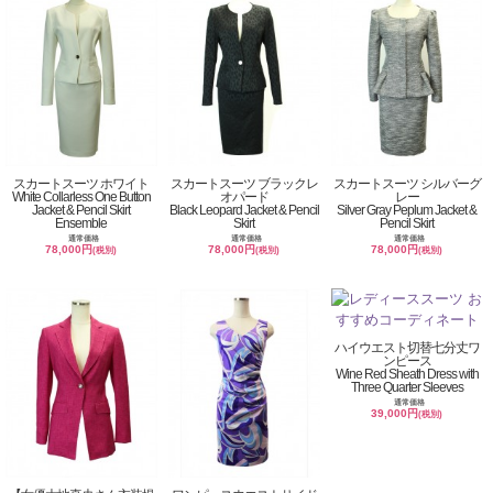
スカートスーツ ホワイト
スカートスーツ ブラックレ
スカートスーツ シルバーグ
White Collarless One Button
オパード
レー
Jacket & Pencil Skirt
Black Leopard Jacket & Pencil
Silver Gray Peplum Jacket &
Ensemble
Skirt
Pencil Skirt
通常価格
通常価格
通常価格
78,000円
78,000円
78,000円
(税別)
(税別)
(税別)
ハイウエスト切替七分丈ワ
ンピース
Wine Red Sheath Dress with
Three Quarter Sleeves
通常価格
39,000円
(税別)