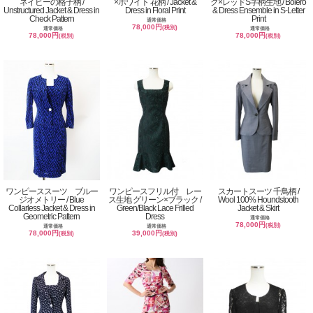
ネイビーの格子柄 /
×ホワイト 花柄 / Jacket &
ク×レッドS字柄生地 / Bolero
Unstructured Jacket & Dress in
Dress in Floral Print
& Dress Ensemble in S-Letter
Check Pattern
Print
通常価格
78,000円
(税別)
通常価格
通常価格
78,000円
78,000円
(税別)
(税別)
ワンピーススーツ ブルー
ワンピースフリル付 レー
スカートスーツ 千鳥柄 /
ジオメトリー / Blue
ス生地 グリーン×ブラック /
Wool 100% Houndstooth
Collarless Jacket & Dress in
Green/Black Lace Frilled
Jacket & Skirt
Geometric Pattern
Dress
通常価格
78,000円
(税別)
通常価格
通常価格
78,000円
39,000円
(税別)
(税別)