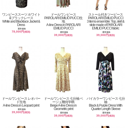
ワンピーススーツ ホワイト
ドールワンピース
ストール付きツーピース
&ブラックレース
PAROLARI EMILIO PUCCI生
PAROLARI EMILIO PUCCI
White and Blacklace Jacket &
地
3 items ensemble: Top, skirt &
Dress
A-line Dress in PAROLARI
stole made of PAROLARI
EMILIO PUCCI
EMILIO PUCCI fabric
通常価格
78,000円
(税別)
通常価格
通常価格
39,000円
39,000円
(税別)
(税別)
ドールワンピース レオパー
ドールワンピース 七分袖 ベ
バイカラーワンピース 七分
ド生地
ージュ幾何学柄
袖
A-line Dress in Leopard print
Beige A-line Dress in
Black & Purple Dress With
Geometric print
Quarter Length Sleeve
通常価格
39,000円
(税別)
通常価格
通常価格
39,000円
39,000円
(税別)
(税別)