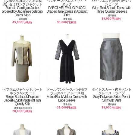
【女優大地真央さん衣装提
ワンピースウエストサイド
ハイウエスト切替七分丈ワ
供】セミロングジャケット
タック
ンピース
Fuchsia Cardigan Jacket
PAROLARI EMILIO PUCCI
Wine Red Sheath Dress with
ordered by Japanese celebrity
Draped Tank Dress In Abstract
Three Quarter Sleeves
Daichi Mao
Print
通常価格
39,000円
(税別)
通常価格
通常価格
49,000円
39,000円
(税別)
(税別)
ぺプラムジャケットボート
ドールワンピース 七分袖 ブ
タイトスカート後ろベント
ネック&スカート
ラックベロア レース袖
グレーストライプ
Beige Boatneck Peplum
A-line Black Velour Dress with
Gray Polyester Stripe Pencil
Jacket & Skirt Made of High
Lace Sleeve
Skirt with Vent
Quality Silk
通常価格
通常価格
39,000円
39,000円
(税別)
(税別)
通常価格 98,000円
78,000円
(税別)