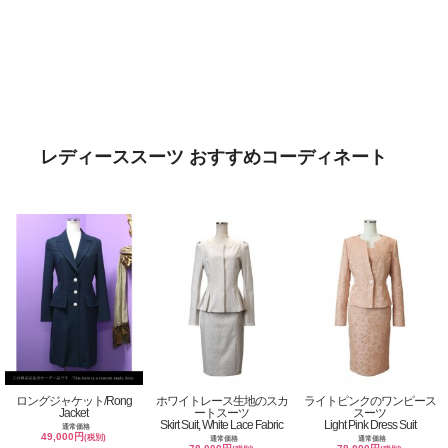
レディーススーツ おすすめコーディネート
ロングジャケット/Rong
ホワイトレース生地のスカ
ライトピンクのワンピース
Jacket
ートスーツ
スーツ
Skirt Suit, White Lace Fabric
Light Pink Dress Suit
通常価格
49,000円
(税別)
通常価格
通常価格