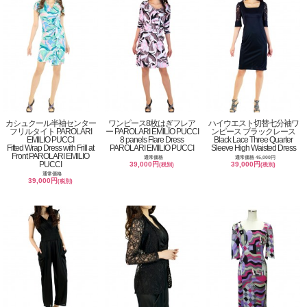
カシュクール半袖センター
ワンピース8枚はぎフレア
ハイウエスト切替七分袖ワ
フリルタイト PAROLARI
ー PAROLARI EMILIO PUCCI
ンピース ブラックレース
EMILIO PUCCI
8 panels Flare Dress
Black Lace Three Quarter
Fitted Wrap Dress with Frill at
PAROLARI EMILIO PUCCI
Sleeve High Waisted Dress
Front PAROLARI EMILIO
通常価格
通常価格 45,000円
PUCCI
39,000円
39,000円
(税別)
(税別)
通常価格
39,000円
(税別)