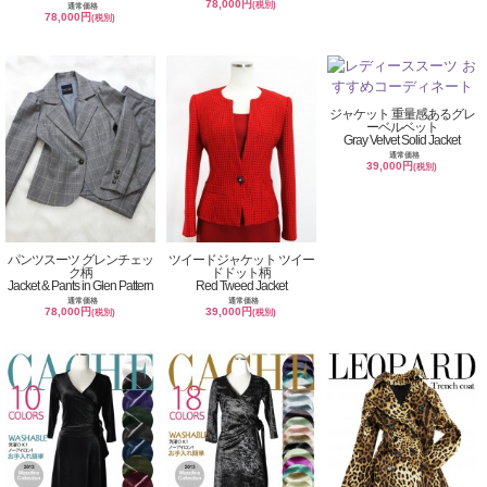
78,000円
(税別)
通常価格
78,000円
(税別)
ジャケット 重量感あるグレ
ーベルベット
Gray Velvet Solid Jacket
通常価格
39,000円
(税別)
パンツスーツ グレンチェッ
ツイードジャケット ツイー
ク柄
ドドット柄
Jacket & Pants in Glen Pattern
Red Tweed Jacket
通常価格
通常価格
78,000円
39,000円
(税別)
(税別)