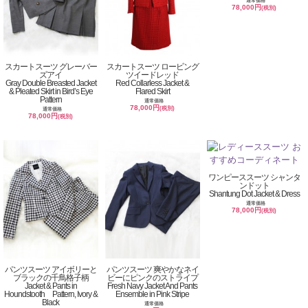
通常価格
78,000円
(税別)
スカートスーツ グレーバー
スカートスーツ ロービング
ズアイ
ツイードレッド
Gray Double Breasted Jacket
Red Collarless Jacket &
& Pleated Skirt in Bird’s Eye
Flared Skirt
Pattern
通常価格
78,000円
(税別)
通常価格
78,000円
(税別)
ワンピーススーツ シャンタ
ンドット
Shantung Dot Jacket & Dress
通常価格
78,000円
(税別)
パンツスーツ アイボリーと
パンツスーツ 爽やかなネイ
ブラックの千鳥格子柄
ビーにピンクのストライプ
Jacket & Pants in
Fresh Navy Jacket And Pants
Houndstooth Pattern, Ivory &
Ensemble in Pink Stripe
Black
通常価格