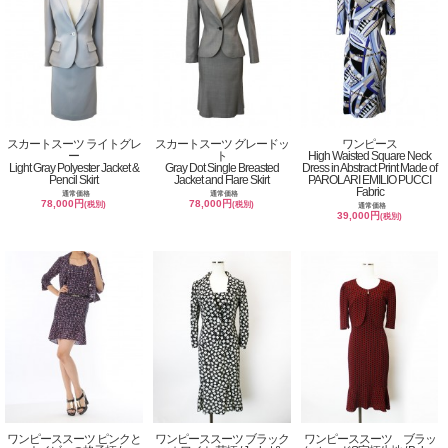
スカートスーツ ライトグレ
スカートスーツ グレードッ
ワンピース
ー
ト
High Waisted Square Neck
Light Gray Polyester Jacket &
Gray Dot Single Breasted
Dress in Abstract Print Made of
Pencil Skirt
Jacket and Flare Skirt
PAROLARI EMILIO PUCCI
Fabric
通常価格
通常価格
78,000円
78,000円
(税別)
(税別)
通常価格
39,000円
(税別)
ワンピーススーツ ピンクと
ワンピーススーツ ブラック
ワンピーススーツ ブラッ