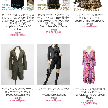
カシュクールワンピース ス
カシュクールワンピース ク
トレンチコート レオパード
トレッチベロア10色 長袖カ
ラッシュベロア18色 長袖カ
柄トレンチコート
シュクールワンピース(巻き
シュクールワンピース(巻き
Leopard Print Trench Coat
型・ラップ式)
型・ラップ式)
通常価格
Wrap Velour Dress in 10
Crush Velour Wrap Dress
158,000円
(税別)
colors
通常価格
39,000円
(税別)
通常価格
39,000円
(税別)
ハーフパンツスーツ ナポレ
ツイードのハーフパンツス
パープルプッチ生地の長袖
オンカラージャケット
ーツ
ドールワンピース
Tweed Jacket & Shorts
Tweed Jacket & Shorts
A-Line Dress, Purple Parolari
Fabric
通常価格
通常価格
78,000円
78,000円
(税別)
(税別)
通常価格
39,000円
(税別)