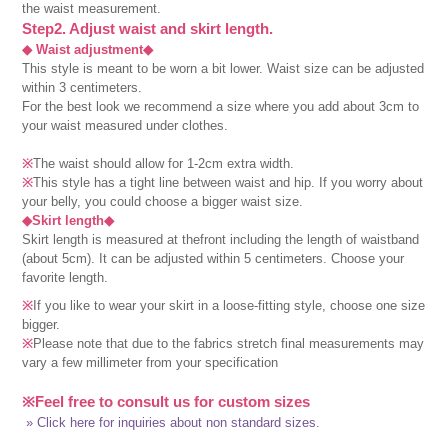
the waist measurement.
Step2. Adjust waist and skirt length.
◆ Waist adjustment◆
This style is meant to be worn a bit lower. Waist size can be adjusted
within 3 centimeters.
For the best look we recommend a size where you add about 3cm to
your waist measured under clothes.
※
The waist should allow for 1-2cm extra width.
※
This style has a tight line between waist and hip. If you worry about
your belly, you could choose a bigger waist size.
◆Skirt length◆
Skirt length is measured at thefront including the length of waistband
(about 5cm). It can be adjusted within 5 centimeters. Choose your
favorite length.
※
If you like to wear your skirt in a loose-fitting style, choose one size
bigger.
※
Please note that due to the fabrics stretch final measurements may
vary a few millimeter from your specification
※Feel free to consult us for custom sizes
» Click here for inquiries about non standard sizes.