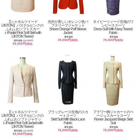
【シャネルツイード
光沢が美しいオレンジ色パ
ネイビーツィード生地のワ
LINTON】パステルピンクの
フスリーブジャケット
ンピーススーツ
ふわふわソフトスカー
Sheen Orange Puff Sleeve
Dress Suit With Navy Tweed
ト/Pastel Pink Soft Skirt with
Jacket
Fabric
LINTON Tweed
通常価格
通常価格
39,000円
78,000円
(税別)
(税別)
通常価格 120,000円
39,000円
(税別)
【シャネルツイード
ブラックレース生地のスカ
フラワー柄ジャカートのベ
LINTON】パステルピンクの
ートスーツ
ージュスカートスーツ
ふわふわソフトジャケッ
Skirt Suit With Black Lace
Flower Jacquard Beige Skirt
ト/Pastel Pink Soft Jacket with
Fabric
Suit
LINTON Tweed
通常価格
通常価格
78,000円
78,000円
(税別)
(税別)
通常価格 120,000円
39,000円
(税別)