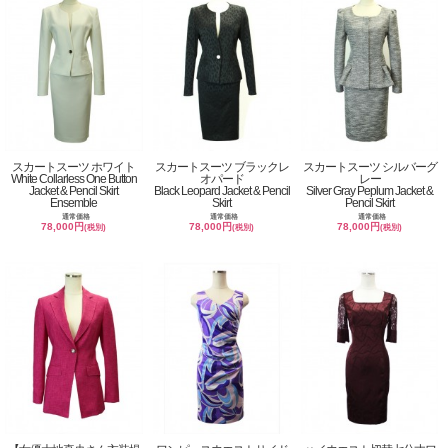
スカートスーツ ホワイト
スカートスーツ ブラックレ
スカートスーツ シルバーグ
White Collarless One Button
オパード
レー
Jacket & Pencil Skirt
Black Leopard Jacket & Pencil
Silver Gray Peplum Jacket &
Ensemble
Skirt
Pencil Skirt
通常価格
通常価格
通常価格
78,000円
78,000円
78,000円
(税別)
(税別)
(税別)