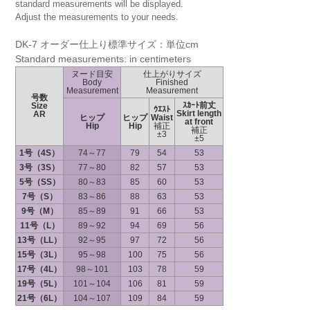
standard measurements will be displayed.
Adjust the measurements to your needs.
DK-7 オーダー仕上り標準サイズ：単位cm
Standard measurements: in centimeters
ヌード目安
仕上がりサイズ
Body
Finished
Measurement
Measurement
号数
ｽｶｰﾄ前丈
Size
ｳｴｽﾄ
Skirt length
AR
ヒップ
ヒップ
Waist
at front
Hip
Hip
補正
補正
±3
±5
1号（4S）
74～77
79
54
53
3号（3S）
77～80
82
57
53
5号（SS）
80～83
85
60
53
7号（S）
83～86
88
63
53
9号（M）
85～89
91
66
53
11号（L）
89～92
94
69
56
13号（LL）
92～95
97
72
56
15号（3L）
95～98
100
75
56
17号（4L）
98～101
103
78
59
19号（5L）
101～104
106
81
59
21号（6L）
104～107
109
84
59