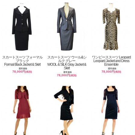
スカートスーツ フォーマル
スカートスーツ ウール&シ
ワンピーススーツ Leopard
ブラック
ルク グレー
Leopard Jacket and Dress
Formal Black Jacket & Skirt
WOOL & SILK Gray Jacket &
Ensemble
Skirt
通常価格
通常価格
78,000円
78,000円
(税別)
(税別)
通常価格
78,000円
(税別)