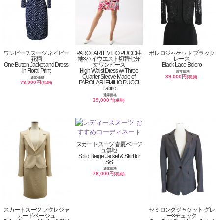
ワンピーススーツ ネイビー
PAROLARI EMILIO PUCCI生
ボレロジャケット ブラック
花柄
地×ハイウエスト切替七分
レース
One Button Jacket and Dress
丈ワンピース
Black Lace Bolero
in Floral Print
High Waist Dress w/ Three
通常価格
Quarter Sleeve Made of
39,000円
(税別)
通常価格
PAROLARI EMILIO PUCCI
78,000円
(税別)
Fabric
通常価格
39,000円
(税別)
スカートスーツ 春夏ベージ
ュ無地
Solid Beige Jacket & Skirt for
S/S
通常価格
78,000円
(税別)
スカートスーツ フクレジャ
セミロングジャケット グレ
カードベージュ
ー×チェック