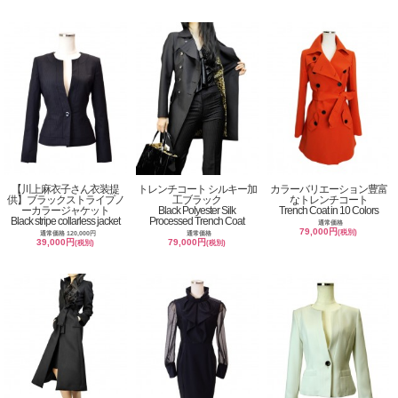
【川上麻衣子さん衣装提
トレンチコート シルキー加
カラーバリエーション豊富
供】ブラックストライプノ
工ブラック
なトレンチコート
ーカラージャケット
Black Polyester Silk
Trench Coat in 10 Colors
Black stripe collarless jacket
Processed Trench Coat
通常価格
79,000円
(税別)
通常価格 120,000円
通常価格
39,000円
79,000円
(税別)
(税別)