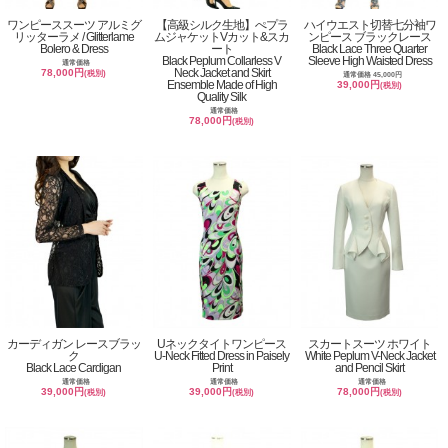
ワンピーススーツ アルミグ
【高級シルク生地】ぺプラ
ハイウエスト切替七分袖ワ
リッターラメ / Glitterlame
ムジャケットVカット&スカ
ンピース ブラックレース
Bolero & Dress
ート
Black Lace Three Quarter
Black Peplum Collarless V
Sleeve High Waisted Dress
通常価格
Neck Jacket and Skirt
78,000円
(税別)
通常価格 45,000円
Ensemble Made of High
39,000円
(税別)
Quality Silk
通常価格
78,000円
(税別)
カーディガン レースブラッ
Uネックタイトワンピース
スカートスーツ ホワイト
ク
U-Neck Fitted Dress in Paisely
White Peplum V-Neck Jacket
Black Lace Cardigan
Print
and Pencil Skirt
通常価格
通常価格
通常価格
39,000円
39,000円
78,000円
(税別)
(税別)
(税別)