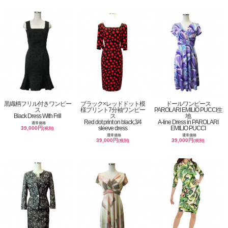
黒織柄フリル付きワンピー
ブラック×レッドドット模
ドールワンピース
ス
様プリント7分袖ワンピー
PAROLARI EMILIO PUCCI生
Black Dress With Frill
ス
地
Red dot print on black,3/4
A-line Dress in PAROLARI
通常価格
sleeve dress
EMILIO PUCCI
39,000円
(税別)
通常価格
通常価格
39,000円
39,000円
(税別)
(税別)