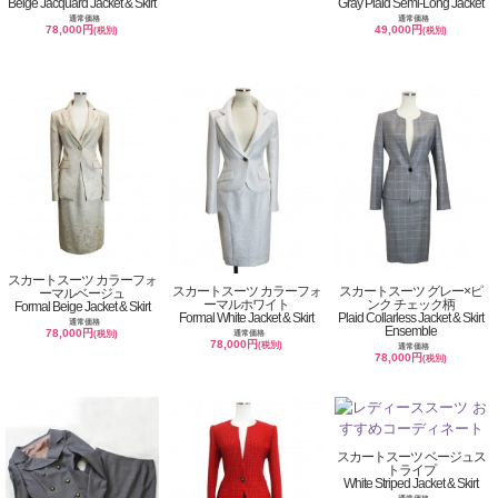
Beige Jacquard Jacket & Skirt
Gray Plaid Semi-Long Jacket
通常価格
通常価格
78,000円
49,000円
(税別)
(税別)
スカートスーツ カラーフォ
スカートスーツ カラーフォ
スカートスーツ グレー×ピ
ーマルベージュ
ーマルホワイト
ンク チェック柄
Formal Beige Jacket & Skirt
Formal White Jacket & Skirt
Plaid Collarless Jacket & Skirt
通常価格
Ensemble
78,000円
通常価格
(税別)
78,000円
(税別)
通常価格
78,000円
(税別)
スカートスーツ ベージュス
トライプ
White Striped Jacket & Skirt