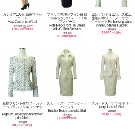
カシミア100％ 高級マキシ
ブラック無地シフォン袖 ロ
エレガントなエンボス加工
コート
ールネックフロントフリル
生地のホワイトノーカラー
Maxi Cashmere Coat
ワンピース
ジャケット/Embossing fabric
Role Neck Front Frill Dress
White Collarless Jacket
通常価格 170,000円
with Chiffon Sleeves
170,000円
(税別)
通常価格
39,000円
(税別)
通常価格
39,000円
(税別)
花柄プリント生地ノーカラ
スカートスーツ ブッチャー
スカートスーツ アイボリー
ーぺプラムフリルジャケッ
ベージュ
Ivory Jacket & Skirt
ト
Butcher Beige Jacket & Skirt
通常価格
Peplum Jacket of White flower
78,000円
(税別)
通常価格
print fabric
78,000円
(税別)
通常価格
39,000円
(税別)