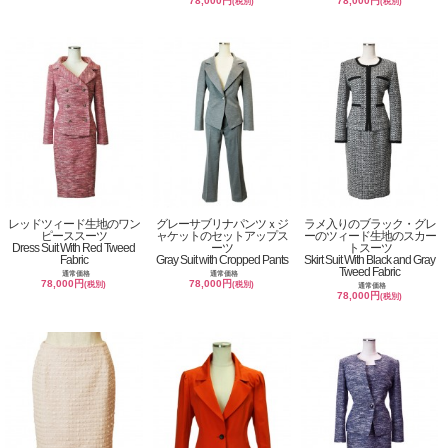
78,000円
78,000円
(税別)
(税別)
レッドツィード生地のワン
グレーサブリナパンツｘジ
ラメ入りのブラック・グレ
ピーススーツ
ャケットのセットアップス
ーのツィード生地のスカー
Dress Suit With Red Tweed
ーツ
トスーツ
Fabric
Gray Suit with Cropped Pants
Skirt Suit With Black and Gray
Tweed Fabric
通常価格
通常価格
78,000円
78,000円
(税別)
(税別)
通常価格
78,000円
(税別)