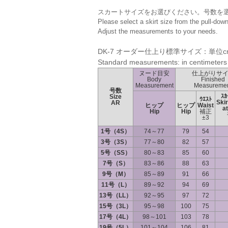
スカートサイズをお選びください。号数を
Please select a skirt size from the pull-do
Adjust the measurements to your needs.
DK-7 オーダー仕上り標準サイズ：単位c
Standard measurements: in centimeters
ヌード目安
仕上がりサ
Body
Finished
Measurement
Measureme
号数
ｽ
Size
ｳｴｽﾄ
Skir
AR
ヒップ
ヒップ
Waist
at
Hip
Hip
補正
±3
1号（4S）
74～77
79
54
3号（3S）
77～80
82
57
5号（SS）
80～83
85
60
7号（S）
83～86
88
63
9号（M）
85～89
91
66
11号（L）
89～92
94
69
13号（LL）
92～95
97
72
15号（3L）
95～98
100
75
17号（4L）
98～101
103
78
19号（5L）
101～104
106
81