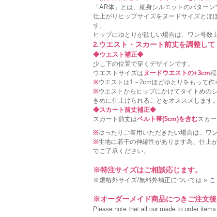
「AR体」とは、細身シルエットのパターン
仕上がりヒップサイズをヌードサイズとほ
す。
ヒップにゆとりが欲しい場合は、ワン号数
2.ウエスト・スカート前丈を調整して
◆ウエスト補正◆
少し下の位置で穿くデザインです。
ウエストサイズは
ヌードウエストの+3cm
程
※
ウエストは1～2cmほどゆとりをもって
※
ウエストからヒップにかけてタイトめの
きめに仕上げられることをオススメします
◆スカート前丈補正◆
スカート前丈は
ベルト帯(5cm)を含む
スカー
※
ゆったりご着用いただきたい場合は、ワ
※
生地に若干の伸縮性があります為、仕上が
でご了承ください。
※特注サイズはご相談応じます。
※規格外サイズ/無料外補正については »
こ
※オーダーメイド商品につきご注文後
Please note that all our made to order items a