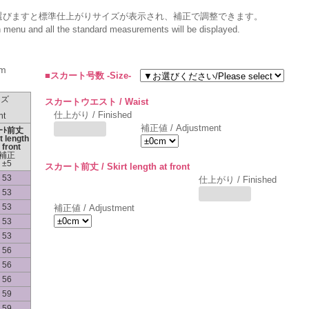
選びますと標準仕上がりサイズが表示され、補正で調整できます。
wn menu and all the standard measurements will be displayed.
m
■スカート号数 -Size-
イズ
スカートウエスト / Waist
仕上がり / Finished
nt
補正値 / Adjustment
ｶｰﾄ前丈
t length
 front
補正
±5
スカート前丈 / Skirt length at front
53
仕上がり / Finished
53
53
補正値 / Adjustment
53
53
56
56
56
59
59