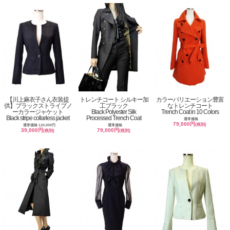
【川上麻衣子さん衣装提
トレンチコート シルキー加
カラーバリエーション豊富
供】ブラックストライプノ
工ブラック
なトレンチコート
ーカラージャケット
Black Polyester Silk
Trench Coat in 10 Colors
Black stripe collarless jacket
Processed Trench Coat
通常価格
79,000円
(税別)
通常価格 120,000円
通常価格
39,000円
79,000円
(税別)
(税別)