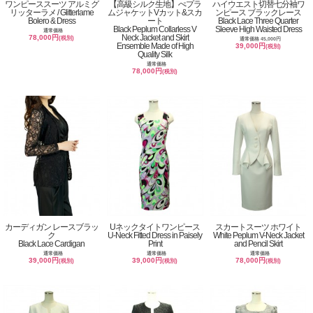
ワンピーススーツ アルミグ
【高級シルク生地】ぺプラ
ハイウエスト切替七分袖ワ
リッターラメ / Glitterlame
ムジャケットVカット&スカ
ンピース ブラックレース
Bolero & Dress
ート
Black Lace Three Quarter
Black Peplum Collarless V
Sleeve High Waisted Dress
通常価格
Neck Jacket and Skirt
78,000円
(税別)
通常価格 45,000円
Ensemble Made of High
39,000円
(税別)
Quality Silk
通常価格
78,000円
(税別)
カーディガン レースブラッ
Uネックタイトワンピース
スカートスーツ ホワイト
ク
U-Neck Fitted Dress in Paisely
White Peplum V-Neck Jacket
Black Lace Cardigan
Print
and Pencil Skirt
通常価格
通常価格
通常価格
39,000円
39,000円
78,000円
(税別)
(税別)
(税別)