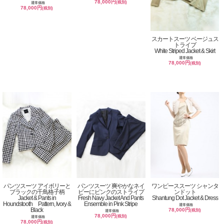
78,000円
(税別)
通常価格
78,000円
(税別)
スカートスーツ ベージュス
トライプ
White Striped Jacket & Skirt
通常価格
78,000円
(税別)
パンツスーツ アイボリーと
パンツスーツ 爽やかなネイ
ワンピーススーツ シャンタ
ブラックの千鳥格子柄
ビーにピンクのストライプ
ンドット
Jacket & Pants in
Fresh Navy Jacket And Pants
Shantung Dot Jacket & Dress
Houndstooth Pattern, Ivory &
Ensemble in Pink Stripe
通常価格
Black
78,000円
(税別)
通常価格
78,000円
(税別)
通常価格
78,000円
(税別)