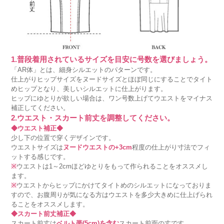
1.普段着用されているサイズを目安に号数を選びましょう。
「AR体」とは、細身シルエットのパターンです。
仕上がりヒップサイズをヌードサイズとほぼ同じにすることでタイト
めヒップとなり、美しいシルエットに仕上がります。
ヒップにゆとりが欲しい場合は、ワン号数上げてウエストをマイナス
補正してください。
2.ウエスト・スカート前丈を調整してください。
◆ウエスト補正◆
少し下の位置で穿くデザインです。
ウエストサイズは
ヌードウエストの+3cm
程度の仕上がり寸法でフィ
ットする感じです。
※
ウエストは1～2cmほどゆとりをもって作られることをオススメし
ます。
※
ウエストからヒップにかけてタイトめのシルエットになっておりま
すので、お腹周りが気になる方はウエストを多少大きめに仕上げられ
ることをオススメします。
◆スカート前丈補正◆
スカート前丈は
ベルト帯(5cm)を含む
スカート前面の丈です。