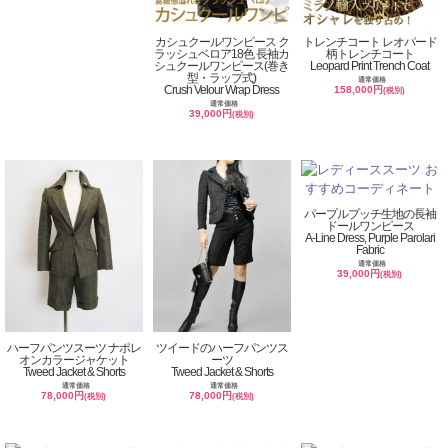
カシュクールワンピース ク
トレンチコート レオパード
ラッシュベロア18色 長袖カ
柄トレンチコート
シュクールワンピース(巻き
Leopard Print Trench Coat
型・ラップ式)
通常価格
Crush Velour Wrap Dress
158,000円
(税別)
通常価格
39,000円
(税別)
パープルプッチ生地の長袖
ドールワンピース
A-Line Dress, Purple Parolari
Fabric
通常価格
39,000円
(税別)
ハーフパンツスーツ ナポレ
ツイードのハーフパンツス
オンカラージャケット
ーツ
Tweed Jacket & Shorts
Tweed Jacket & Shorts
通常価格
通常価格
78,000円
78,000円
(税別)
(税別)