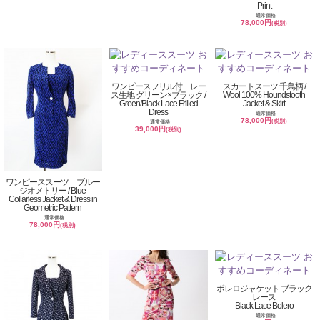
Print
通常価格
78,000円
(税別)
ワンピースフリル付 レー
スカートスーツ 千鳥柄 /
ス生地 グリーン×ブラック /
Wool 100% Houndstooth
Green/Black Lace Frilled
Jacket & Skirt
Dress
通常価格
78,000円
(税別)
通常価格
39,000円
(税別)
ワンピーススーツ ブルー
ジオメトリー / Blue
Collarless Jacket & Dress in
Geometric Pattern
通常価格
78,000円
(税別)
ボレロジャケット ブラック
レース
Black Lace Bolero
通常価格