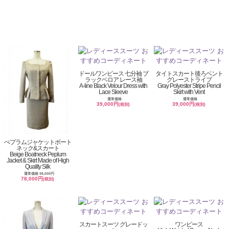
ドールワンピース 七分袖 ブ
タイトスカート後ろベント
ラックベロア レース袖
グレーストライプ
A-line Black Velour Dress with
Gray Polyester Stripe Pencil
Lace Sleeve
Skirt with Vent
通常価格
通常価格
39,000円
39,000円
(税別)
(税別)
ぺプラムジャケットボート
ネック&スカート
Beige Boatneck Peplum
Jacket & Skirt Made of High
Quality Silk
通常価格 98,000円
78,000円
(税別)
スカートスーツ グレードッ
ワンピース