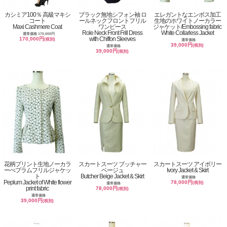
カシミア100％ 高級マキシ
ブラック無地シフォン袖 ロ
エレガントなエンボス加工
コート
ールネックフロントフリル
生地のホワイトノーカラー
Maxi Cashmere Coat
ワンピース
ジャケット/Embossing fabric
Role Neck Front Frill Dress
White Collarless Jacket
通常価格 170,000円
with Chiffon Sleeves
170,000円
(税別)
通常価格
39,000円
(税別)
通常価格
39,000円
(税別)
花柄プリント生地ノーカラ
スカートスーツ ブッチャー
スカートスーツ アイボリー
ーぺプラムフリルジャケッ
ベージュ
Ivory Jacket & Skirt
ト
Butcher Beige Jacket & Skirt
通常価格
Peplum Jacket of White flower
78,000円
(税別)
通常価格
print fabric
78,000円
(税別)
通常価格
39,000円
(税別)