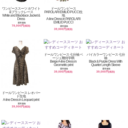
ワンピーススーツ ホワイト
ドールワンピース
&ブラックレース
PAROLARI EMILIO PUCCI生
White and Blacklace Jacket &
地
Dress
A-line Dress in PAROLARI
EMILIO PUCCI
通常価格
78,000円
(税別)
通常価格
39,000円
(税別)
ドールワンピース 七分袖 ベ
バイカラーワンピース 七分
ージュ幾何学柄
袖
Beige A-line Dress in
Black & Purple Dress With
Geometric print
Quarter Length Sleeve
通常価格
通常価格
39,000円
39,000円
(税別)
(税別)
ドールワンピース レオパー
ド生地
A-line Dress in Leopard print
通常価格
39,000円
(税別)