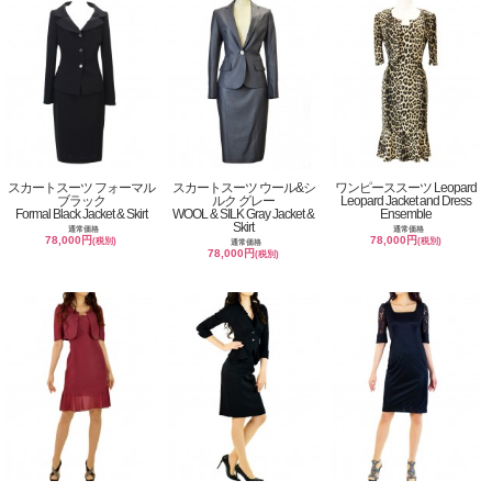
スカートスーツ フォーマル
スカートスーツ ウール&シ
ワンピーススーツ Leopard
ブラック
ルク グレー
Leopard Jacket and Dress
Formal Black Jacket & Skirt
WOOL & SILK Gray Jacket &
Ensemble
Skirt
通常価格
通常価格
78,000円
78,000円
(税別)
(税別)
通常価格
78,000円
(税別)