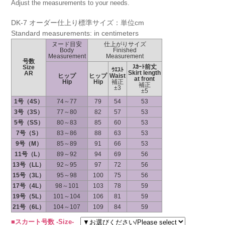
Adjust the measurements to your needs.
DK-7 オーダー仕上り標準サイズ：単位cm
Standard measurements: in centimeters
ヌード目安
仕上がりサイズ
Body
Finished
Measurement
Measurement
号数
ｽｶｰﾄ前丈
Size
ｳｴｽﾄ
Skirt length
AR
ヒップ
ヒップ
Waist
at front
Hip
Hip
補正
補正
±3
±5
1号（4S）
74～77
79
54
53
3号（3S）
77～80
82
57
53
5号（SS）
80～83
85
60
53
7号（S）
83～86
88
63
53
9号（M）
85～89
91
66
53
11号（L）
89～92
94
69
56
13号（LL）
92～95
97
72
56
15号（3L）
95～98
100
75
56
17号（4L）
98～101
103
78
59
19号（5L）
101～104
106
81
59
21号（6L）
104～107
109
84
59
■スカート号数 -Size-