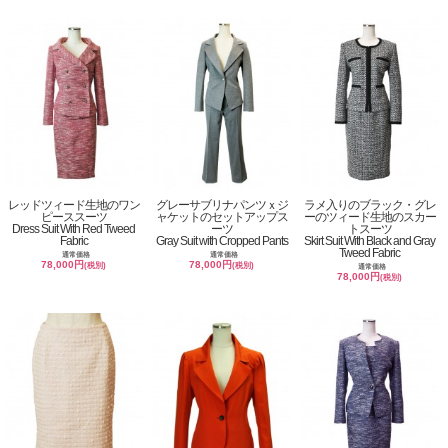
レッドツィード生地のワン
グレーサブリナパンツｘジ
ラメ入りのブラック・グレ
ピーススーツ
ャケットのセットアップス
ーのツィード生地のスカー
Dress Suit With Red Tweed
ーツ
トスーツ
Fabric
Gray Suit with Cropped Pants
Skirt Suit With Black and Gray
Tweed Fabric
通常価格
通常価格
78,000円
78,000円
(税別)
(税別)
通常価格
78,000円
(税別)