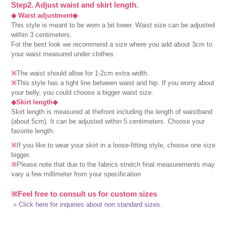
Step2. Adjust waist and skirt length.
◆ Waist adjustment◆
This style is meant to be worn a bit lower. Waist size can be adjusted
within 3 centimeters.
For the best look we recommend a size where you add about 3cm to
your waist measured under clothes.
※
The waist should allow for 1-2cm extra width.
※
This style has a tight line between waist and hip. If you worry about
your belly, you could choose a bigger waist size.
◆Skirt length◆
Skirt length is measured at thefront including the length of waistband
(about 5cm). It can be adjusted within 5 centimeters. Choose your
favorite length.
※
If you like to wear your skirt in a loose-fitting style, choose one size
bigger.
※
Please note that due to the fabrics stretch final measurements may
vary a few millimeter from your specification
※Feel free to consult us for custom sizes
» Click here for inquiries about non standard sizes.