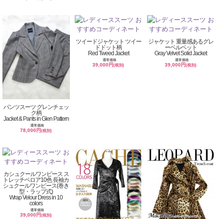
ツイードジャケット ツイー
ジャケット 重量感あるグレ
ドドット柄
ーベルベット
Red Tweed Jacket
Gray Velvet Solid Jacket
通常価格
通常価格
39,000円
39,000円
(税別)
(税別)
パンツスーツ グレンチェッ
ク柄
Jacket & Pants in Glen Pattern
通常価格
78,000円
(税別)
カシュクールワンピース ス
トレッチベロア10色 長袖カ
シュクールワンピース(巻き
型・ラップ式)
Wrap Velour Dress in 10
colors
通常価格
39,000円
(税別)