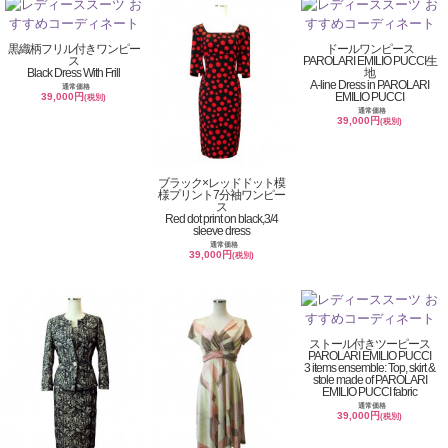
黒織柄フリル付きワンピー
ドールワンピース
ス
PAROLARI EMILIO PUCCI生
Black Dress With Frill
地
A-line Dress in PAROLARI
通常価格
EMILIO PUCCI
39,000円
(税別)
通常価格
39,000円
(税別)
ブラック×レッドドット模
様プリント7分袖ワンピー
ス
Red dot print on black,3/4
sleeve dress
通常価格
39,000円
(税別)
ストール付きツーピース
PAROLARI EMILIO PUCCI
3 items ensemble: Top, skirt &
stole made of PAROLARI
EMILIO PUCCI fabric
通常価格
39,000円
(税別)