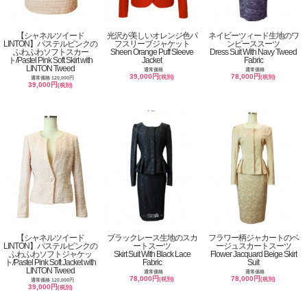
【シャネルツイード
光沢が美しいオレンジ色パ
ネイビーツィード生地のワ
LINTON】パステルピンクの
フスリーブジャケット
ンピーススーツ
ふわふわソフトスカー
Sheen Orange Puff Sleeve
Dress Suit With Navy Tweed
ト/Pastel Pink Soft Skirt with
Jacket
Fabric
LINTON Tweed
通常価格
通常価格
39,000円
78,000円
(税別)
(税別)
通常価格 120,000円
39,000円
(税別)
【シャネルツイード
ブラックレース生地のスカ
フラワー柄ジャカートのベ
LINTON】パステルピンクの
ートスーツ
ージュスカートスーツ
ふわふわソフトジャケッ
Skirt Suit With Black Lace
Flower Jacquard Beige Skirt
ト/Pastel Pink Soft Jacket with
Fabric
Suit
LINTON Tweed
通常価格
通常価格
78,000円
78,000円
(税別)
(税別)
通常価格 120,000円
39,000円
(税別)