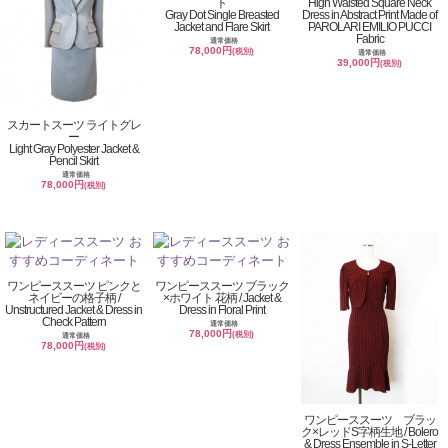
ト
High Waisted Square Neck
Gray Dot Single Breasted
Dress in Abstract Print Made of
Jacket and Flare Skirt
PAROLARI EMILIO PUCCI
Fabric
通常価格
78,000円
(税別)
通常価格
39,000円
(税別)
スカートスーツ ライトグレ
ー
Light Gray Polyester Jacket &
Pencil Skirt
通常価格
78,000円
(税別)
ワンピーススーツ ピンクと
ワンピーススーツ ブラック
ネイビーの格子柄 /
×ホワイト 花柄 / Jacket &
Unstructured Jacket & Dress in
Dress in Floral Print
Check Pattern
通常価格
78,000円
(税別)
通常価格
78,000円
(税別)
ワンピーススーツ ブラッ
ク×レッドS字柄生地 / Bolero
& Dress Ensemble in S-Letter