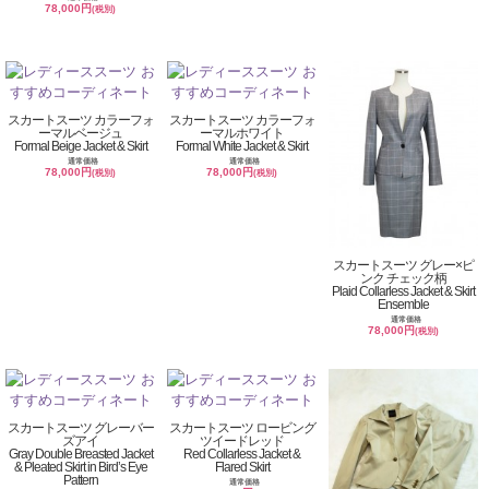
78,000円
(税別)
スカートスーツ カラーフォ
スカートスーツ カラーフォ
ーマルベージュ
ーマルホワイト
Formal Beige Jacket & Skirt
Formal White Jacket & Skirt
通常価格
通常価格
78,000円
78,000円
(税別)
(税別)
スカートスーツ グレー×ピ
ンク チェック柄
Plaid Collarless Jacket & Skirt
Ensemble
通常価格
78,000円
(税別)
スカートスーツ グレーバー
スカートスーツ ロービング
ズアイ
ツイードレッド
Gray Double Breasted Jacket
Red Collarless Jacket &
& Pleated Skirt in Bird’s Eye
Flared Skirt
Pattern
通常価格