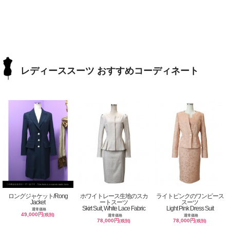
レディーススーツ おすすめコーディネート
ロングジャケット/Rong
ホワイトレース生地のスカ
ライトピンクのワンピース
Jacket
ートスーツ
スーツ
Skirt Suit, White Lace Fabric
Light Pink Dress Suit
通常価格
49,000円
(税別)
通常価格
通常価格
78,000円
78,000円
(税別)
(税別)