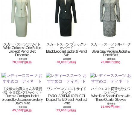
スカートスーツ ホワイト
スカートスーツ ブラックレ
スカートスーツ シルバーグ
White Collarless One Button
オパード
レー
Jacket & Pencil Skirt
Black Leopard Jacket & Pencil
Silver Gray Peplum Jacket &
Ensemble
Skirt
Pencil Skirt
通常価格
通常価格
通常価格
78,000円
78,000円
78,000円
(税別)
(税別)
(税別)
【女優大地真央さん衣装提
ワンピースウエストサイド
ハイウエスト切替七分丈ワ
供】セミロングジャケット
タック
ンピース
Fuchsia Cardigan Jacket
PAROLARI EMILIO PUCCI
Wine Red Sheath Dress with
ordered by Japanese celebrity
Draped Tank Dress In Abstract
Three Quarter Sleeves
Daichi Mao
Print
通常価格
39,000円
(税別)
通常価格
通常価格
49,000円
39,000円
(税別)
(税別)