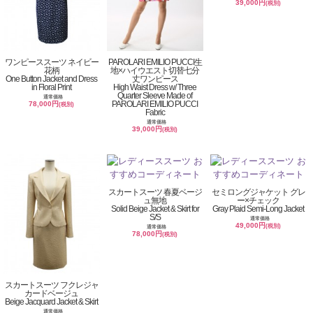
39,000円
(税別)
ワンピーススーツ ネイビー
PAROLARI EMILIO PUCCI生
花柄
地×ハイウエスト切替七分
One Button Jacket and Dress
丈ワンピース
in Floral Print
High Waist Dress w/ Three
Quarter Sleeve Made of
通常価格
PAROLARI EMILIO PUCCI
78,000円
(税別)
Fabric
通常価格
39,000円
(税別)
スカートスーツ 春夏ベージ
セミロングジャケット グレ
ュ無地
ー×チェック
Solid Beige Jacket & Skirt for
Gray Plaid Semi-Long Jacket
S/S
通常価格
49,000円
(税別)
通常価格
78,000円
(税別)
スカートスーツ フクレジャ
カードベージュ
Beige Jacquard Jacket & Skirt
通常価格