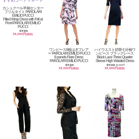
カシュクール半袖センター
フリルタイト PAROLARI
EMILIO PUCCI
Fitted Wrap Dress with Frill at
Front PAROLARI EMILIO
PUCCI
通常価格
39,000円
(税別)
ワンピース8枚はぎフレア
ハイウエスト切替七分袖ワ
ー PAROLARI EMILIO PUCCI
ンピース ブラックレース
8 panels Flare Dress
Black Lace Three Quarter
PAROLARI EMILIO PUCCI
Sleeve High Waisted Dress
通常価格
通常価格 45,000円
39,000円
39,000円
(税別)
(税別)