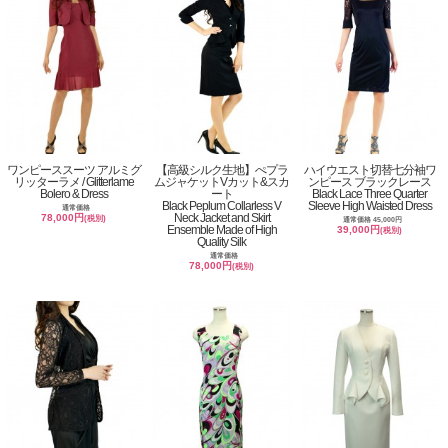
ワンピーススーツ アルミグ
【高級シルク生地】ぺプラ
ハイウエスト切替七分袖ワ
リッターラメ / Glitterlame
ムジャケットVカット&スカ
ンピース ブラックレース
Bolero & Dress
ート
Black Lace Three Quarter
Black Peplum Collarless V
Sleeve High Waisted Dress
通常価格
Neck Jacket and Skirt
78,000円
(税別)
通常価格 45,000円
Ensemble Made of High
39,000円
(税別)
Quality Silk
通常価格
78,000円
(税別)