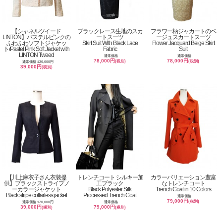
【シャネルツイード
ブラックレース生地のスカ
フラワー柄ジャカートのベ
LINTON】パステルピンクの
ートスーツ
ージュスカートスーツ
ふわふわソフトジャケッ
Skirt Suit With Black Lace
Flower Jacquard Beige Skirt
ト/Pastel Pink Soft Jacket with
Fabric
Suit
LINTON Tweed
通常価格
通常価格
78,000円
78,000円
(税別)
(税別)
通常価格 120,000円
39,000円
(税別)
【川上麻衣子さん衣装提
トレンチコート シルキー加
カラーバリエーション豊富
供】ブラックストライプノ
工ブラック
なトレンチコート
ーカラージャケット
Black Polyester Silk
Trench Coat in 10 Colors
Black stripe collarless jacket
Processed Trench Coat
通常価格
79,000円
(税別)
通常価格 120,000円
通常価格
39,000円
79,000円
(税別)
(税別)