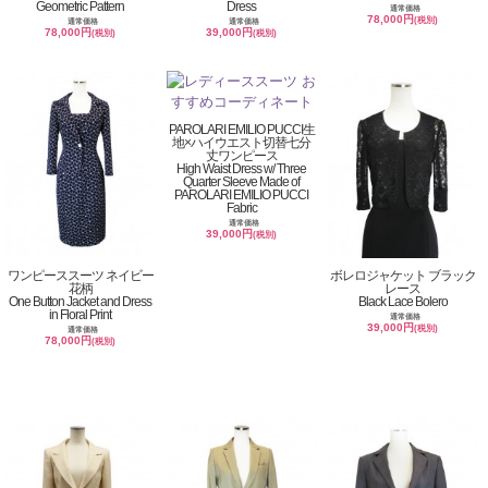
Geometric Pattern
Dress
通常価格
78,000円
(税別)
通常価格
通常価格
78,000円
39,000円
(税別)
(税別)
PAROLARI EMILIO PUCCI生
地×ハイウエスト切替七分
丈ワンピース
High Waist Dress w/ Three
Quarter Sleeve Made of
PAROLARI EMILIO PUCCI
Fabric
通常価格
39,000円
(税別)
ワンピーススーツ ネイビー
ボレロジャケット ブラック
花柄
レース
One Button Jacket and Dress
Black Lace Bolero
in Floral Print
通常価格
39,000円
(税別)
通常価格
78,000円
(税別)