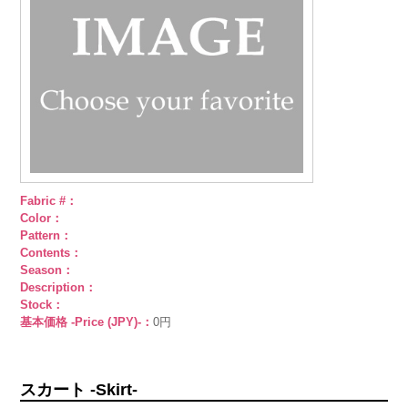
Fabric #：
Color：
Pattern：
Contents：
Season：
Description：
Stock：
基本価格 -Price (JPY)-：
0円
スカート -Skirt-