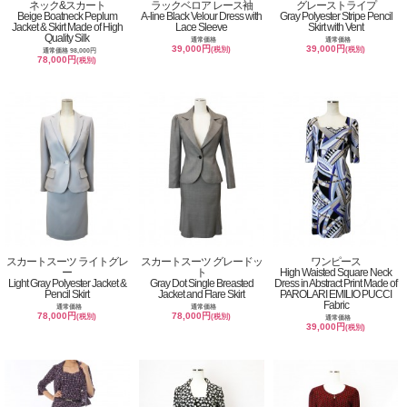
ネック&スカート
ラックベロア レース袖
グレーストライプ
Beige Boatneck Peplum
A-line Black Velour Dress with
Gray Polyester Stripe Pencil
Jacket & Skirt Made of High
Lace Sleeve
Skirt with Vent
Quality Silk
通常価格
通常価格
39,000円
39,000円
(税別)
(税別)
通常価格 98,000円
78,000円
(税別)
スカートスーツ ライトグレ
スカートスーツ グレードッ
ワンピース
ー
ト
High Waisted Square Neck
Light Gray Polyester Jacket &
Gray Dot Single Breasted
Dress in Abstract Print Made of
Pencil Skirt
Jacket and Flare Skirt
PAROLARI EMILIO PUCCI
Fabric
通常価格
通常価格
78,000円
78,000円
(税別)
(税別)
通常価格
39,000円
(税別)