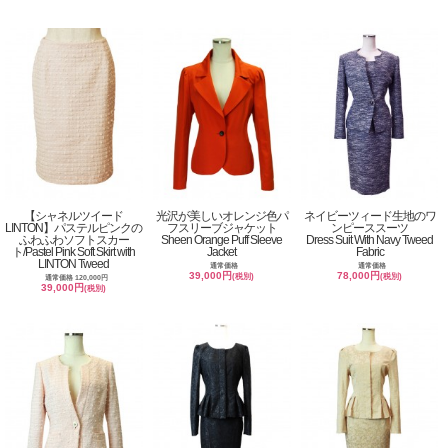
【シャネルツイード
光沢が美しいオレンジ色パ
ネイビーツィード生地のワ
LINTON】パステルピンクの
フスリーブジャケット
ンピーススーツ
ふわふわソフトスカー
Sheen Orange Puff Sleeve
Dress Suit With Navy Tweed
ト/Pastel Pink Soft Skirt with
Jacket
Fabric
LINTON Tweed
通常価格
通常価格
39,000円
78,000円
(税別)
(税別)
通常価格 120,000円
39,000円
(税別)