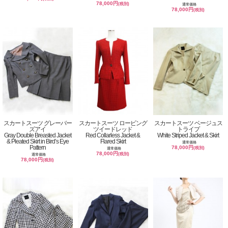
78,000円
(税別)
通常価格
78,000円
(税別)
スカートスーツ グレーバー
スカートスーツ ロービング
スカートスーツ ベージュス
ズアイ
ツイードレッド
トライプ
Gray Double Breasted Jacket
Red Collarless Jacket &
White Striped Jacket & Skirt
& Pleated Skirt in Bird’s Eye
Flared Skirt
通常価格
Pattern
78,000円
(税別)
通常価格
78,000円
(税別)
通常価格
78,000円
(税別)