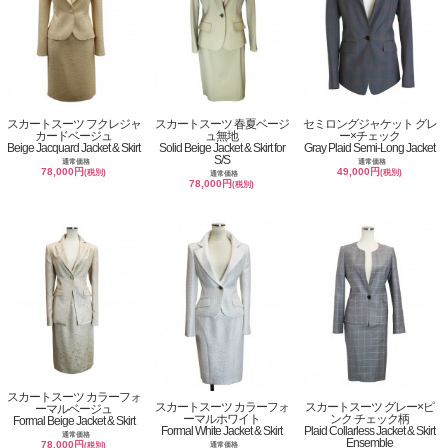
スカートスーツ フクレジャ
スカートスーツ 春夏ベージ
セミロングジャケット グレ
カードベージュ
ュ無地
ー×チェック
Beige Jacquard Jacket & Skirt
Solid Beige Jacket & Skirt for
Gray Plaid Semi-Long Jacket
S/S
通常価格
通常価格
78,000円
49,000円
(税別)
(税別)
通常価格
78,000円
(税別)
スカートスーツ カラーフォ
スカートスーツ カラーフォ
スカートスーツ グレー×ピ
ーマルベージュ
ーマルホワイト
ンク チェック柄
Formal Beige Jacket & Skirt
Formal White Jacket & Skirt
Plaid Collarless Jacket & Skirt
通常価格
Ensemble
78,000円
通常価格
(税別)