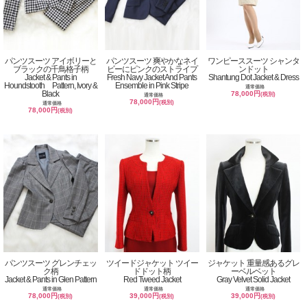
パンツスーツ アイボリーと
パンツスーツ 爽やかなネイ
ワンピーススーツ シャンタ
ブラックの千鳥格子柄
ビーにピンクのストライプ
ンドット
Jacket & Pants in
Fresh Navy Jacket And Pants
Shantung Dot Jacket & Dress
Houndstooth Pattern, Ivory &
Ensemble in Pink Stripe
通常価格
Black
78,000円
(税別)
通常価格
78,000円
(税別)
通常価格
78,000円
(税別)
パンツスーツ グレンチェッ
ツイードジャケット ツイー
ジャケット 重量感あるグレ
ク柄
ドドット柄
ーベルベット
Jacket & Pants in Glen Pattern
Red Tweed Jacket
Gray Velvet Solid Jacket
通常価格
通常価格
通常価格
78,000円
39,000円
39,000円
(税別)
(税別)
(税別)