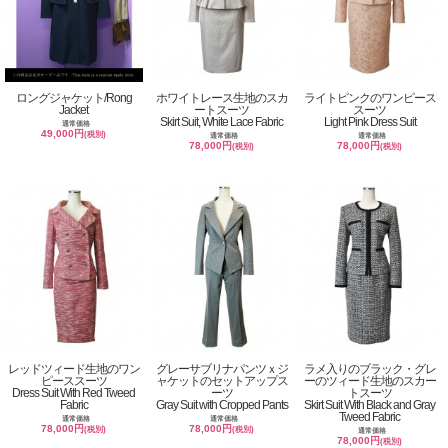
ロングジャケット/Rong
ホワイトレース生地のスカ
ライトピンクのワンピース
Jacket
ートスーツ
スーツ
Skirt Suit, White Lace Fabric
Light Pink Dress Suit
通常価格
49,000円
(税別)
通常価格
通常価格
78,000円
78,000円
(税別)
(税別)
レッドツィード生地のワン
グレーサブリナパンツｘジ
ラメ入りのブラック・グレ
ピーススーツ
ャケットのセットアップス
ーのツィード生地のスカー
Dress Suit With Red Tweed
ーツ
トスーツ
Fabric
Gray Suit with Cropped Pants
Skirt Suit With Black and Gray
Tweed Fabric
通常価格
通常価格
78,000円
78,000円
(税別)
(税別)
通常価格
78,000円
(税別)