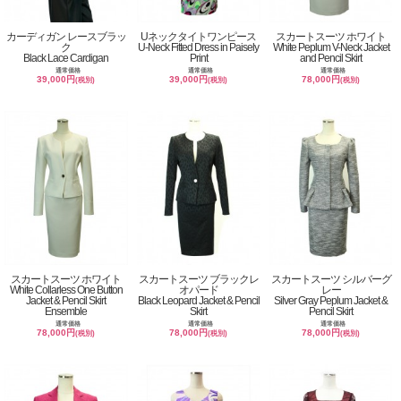
カーディガン レースブラッ
Uネックタイトワンピース
スカートスーツ ホワイト
ク
U-Neck Fitted Dress in Paisely
White Peplum V-Neck Jacket
Black Lace Cardigan
Print
and Pencil Skirt
通常価格
通常価格
通常価格
39,000円
39,000円
78,000円
(税別)
(税別)
(税別)
スカートスーツ ホワイト
スカートスーツ ブラックレ
スカートスーツ シルバーグ
White Collarless One Button
オパード
レー
Jacket & Pencil Skirt
Black Leopard Jacket & Pencil
Silver Gray Peplum Jacket &
Ensemble
Skirt
Pencil Skirt
通常価格
通常価格
通常価格
78,000円
78,000円
78,000円
(税別)
(税別)
(税別)