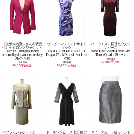
【女優大地真央さん衣装提
ワンピースウエストサイド
ハイウエスト切替七分丈ワ
供】セミロングジャケット
タック
ンピース
Fuchsia Cardigan Jacket
PAROLARI EMILIO PUCCI
Wine Red Sheath Dress with
ordered by Japanese celebrity
Draped Tank Dress In Abstract
Three Quarter Sleeves
Daichi Mao
Print
通常価格
39,000円
(税別)
通常価格
通常価格
49,000円
39,000円
(税別)
(税別)
ぺプラムジャケットボート
ドールワンピース 七分袖 ブ
タイトスカート後ろベント