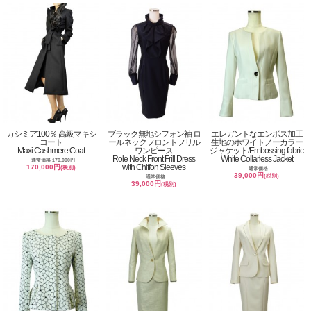
カシミア100％ 高級マキシ
ブラック無地シフォン袖 ロ
エレガントなエンボス加工
コート
ールネックフロントフリル
生地のホワイトノーカラー
Maxi Cashmere Coat
ワンピース
ジャケット/Embossing fabric
Role Neck Front Frill Dress
White Collarless Jacket
通常価格 170,000円
with Chiffon Sleeves
170,000円
(税別)
通常価格
39,000円
(税別)
通常価格
39,000円
(税別)