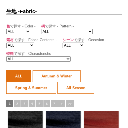
生地 -Fabric-
色
で探す - Color -
柄
で探す - Pattern -
素材
で探す - Fabric Contents -
シーン
で探す - Occasion -
特徴
で探す - Characteristic -
ALL
Autumn & Winter
Spring & Summer
All Season
1
2
3
4
5
6
7
>
>>