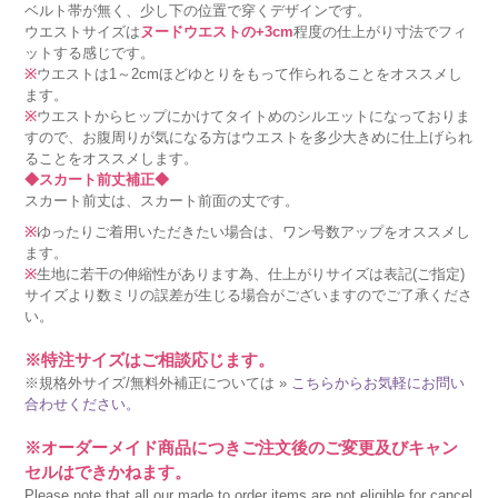
ベルト帯が無く、少し下の位置で穿くデザインです。
ウエストサイズは
ヌードウエストの+3cm
程度の仕上がり寸法でフィ
ットする感じです。
※
ウエストは1～2cmほどゆとりをもって作られることをオススメし
ます。
※
ウエストからヒップにかけてタイトめのシルエットになっておりま
すので、お腹周りが気になる方はウエストを多少大きめに仕上げられ
ることをオススメします。
◆スカート前丈補正◆
スカート前丈は、スカート前面の丈です。
※
ゆったりご着用いただきたい場合は、ワン号数アップをオススメし
ます。
※
生地に若干の伸縮性があります為、仕上がりサイズは表記(ご指定)
サイズより数ミリの誤差が生じる場合がございますのでご了承くださ
い。
※特注サイズはご相談応じます。
※規格外サイズ/無料外補正については »
こちらからお気軽にお問い
合わせください。
※オーダーメイド商品につきご注文後のご変更及びキャン
セルはできかねます。
Please note that all our made to order items are not eligible for cancel