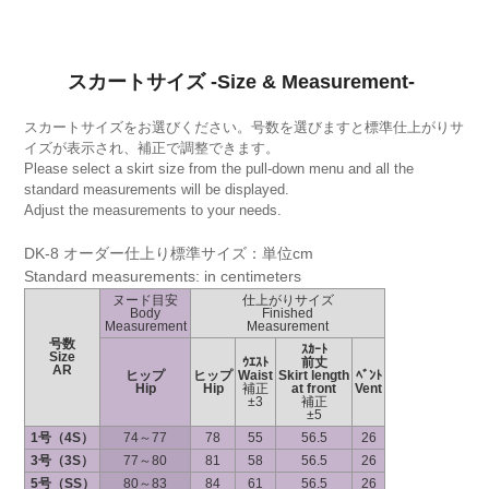
スカートサイズ -Size & Measurement-
スカートサイズをお選びください。号数を選びますと標準仕上がりサ
イズが表示され、補正で調整できます。
Please select a skirt size from the pull-down menu and all the
standard measurements will be displayed.
Adjust the measurements to your needs.
DK-8 オーダー仕上り標準サイズ：単位cm
Standard measurements: in centimeters
ヌード目安
仕上がりサイズ
Body
Finished
Measurement
Measurement
号数
ｽｶｰﾄ
Size
ｳｴｽﾄ
前丈
AR
ヒップ
ヒップ
Waist
Skirt length
ﾍﾞﾝﾄ
Hip
Hip
補正
at front
Vent
±3
補正
±5
1号（4S）
74～77
78
55
56.5
26
3号（3S）
77～80
81
58
56.5
26
5号（SS）
80～83
84
61
56.5
26