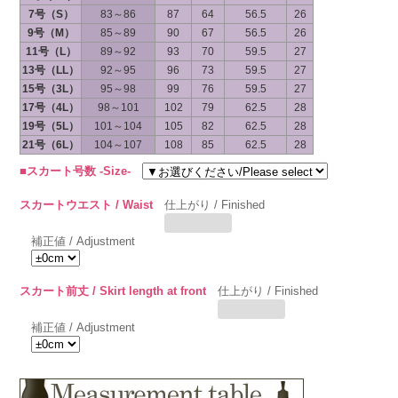
7号（S）
83～86
87
64
56.5
26
9号（M）
85～89
90
67
56.5
26
11号（L）
89～92
93
70
59.5
27
13号（LL）
92～95
96
73
59.5
27
15号（3L）
95～98
99
76
59.5
27
17号（4L）
98～101
102
79
62.5
28
19号（5L）
101～104
105
82
62.5
28
21号（6L）
104～107
108
85
62.5
28
■スカート号数 -Size-
スカートウエスト / Waist
仕上がり / Finished
補正値 / Adjustment
スカート前丈 / Skirt length at front
仕上がり / Finished
補正値 / Adjustment