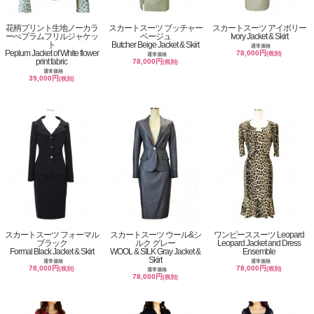
花柄プリント生地ノーカラ
スカートスーツ ブッチャー
スカートスーツ アイボリー
ーぺプラムフリルジャケッ
ベージュ
Ivory Jacket & Skirt
ト
Butcher Beige Jacket & Skirt
通常価格
Peplum Jacket of White flower
78,000円
(税別)
通常価格
print fabric
78,000円
(税別)
通常価格
39,000円
(税別)
スカートスーツ フォーマル
スカートスーツ ウール&シ
ワンピーススーツ Leopard
ブラック
ルク グレー
Leopard Jacket and Dress
Formal Black Jacket & Skirt
WOOL & SILK Gray Jacket &
Ensemble
Skirt
通常価格
通常価格
78,000円
78,000円
(税別)
(税別)
通常価格
78,000円
(税別)