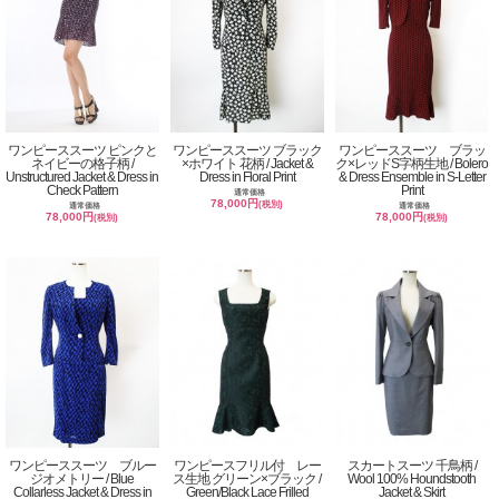
ワンピーススーツ ピンクと
ワンピーススーツ ブラック
ワンピーススーツ ブラッ
ネイビーの格子柄 /
×ホワイト 花柄 / Jacket &
ク×レッドS字柄生地 / Bolero
Unstructured Jacket & Dress in
Dress in Floral Print
& Dress Ensemble in S-Letter
Check Pattern
Print
通常価格
78,000円
(税別)
通常価格
通常価格
78,000円
78,000円
(税別)
(税別)
ワンピーススーツ ブルー
ワンピースフリル付 レー
スカートスーツ 千鳥柄 /
ジオメトリー / Blue
ス生地 グリーン×ブラック /
Wool 100% Houndstooth
Collarless Jacket & Dress in
Green/Black Lace Frilled
Jacket & Skirt