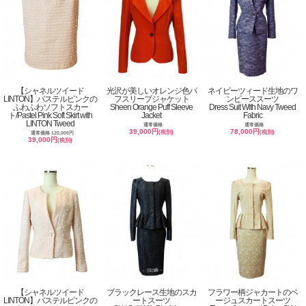
【シャネルツイード
光沢が美しいオレンジ色パ
ネイビーツィード生地のワ
LINTON】パステルピンクの
フスリーブジャケット
ンピーススーツ
ふわふわソフトスカー
Sheen Orange Puff Sleeve
Dress Suit With Navy Tweed
ト/Pastel Pink Soft Skirt with
Jacket
Fabric
LINTON Tweed
通常価格
通常価格
39,000円
78,000円
(税別)
(税別)
通常価格 120,000円
39,000円
(税別)
【シャネルツイード
ブラックレース生地のスカ
フラワー柄ジャカートのベ
LINTON】パステルピンクの
ートスーツ
ージュスカートスーツ