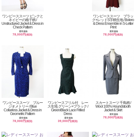
ワンピーススーツ ピンクと
ワンピーススーツ ブラッ
ネイビーの格子柄 /
ク×レッドS字柄生地 / Bolero
Unstructured Jacket & Dress in
& Dress Ensemble in S-Letter
Check Pattern
Print
通常価格
通常価格
78,000円
78,000円
(税別)
(税別)
ワンピーススーツ ブルー
ワンピースフリル付 レー
スカートスーツ 千鳥柄 /
ジオメトリー / Blue
ス生地 グリーン×ブラック /
Wool 100% Houndstooth
Collarless Jacket & Dress in
Green/Black Lace Frilled
Jacket & Skirt
Geometric Pattern
Dress
通常価格
78,000円
(税別)
通常価格
通常価格
78,000円
39,000円
(税別)
(税別)