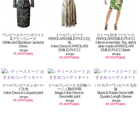
ワンピーススーツ ホワイト
ドールワンピース
ストール付きツーピース
&ブラックレース
PAROLARI EMILIO PUCCI生
PAROLARI EMILIO PUCCI
White and Blacklace Jacket &
地
3 items ensemble: Top, skirt &
Dress
A-line Dress in PAROLARI
stole made of PAROLARI
EMILIO PUCCI
EMILIO PUCCI fabric
通常価格
78,000円
(税別)
通常価格
通常価格
39,000円
39,000円
(税別)
(税別)
ドールワンピース レオパー
ドールワンピース 七分袖 ベ
バイカラーワンピース 七分
ド生地
ージュ幾何学柄
袖
A-line Dress in Leopard print
Beige A-line Dress in
Black & Purple Dress With
Geometric print
Quarter Length Sleeve
通常価格
39,000円
(税別)
通常価格
通常価格
39,000円
39,000円
(税別)
(税別)