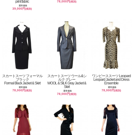
print fabric
78,000円
(税別)
通常価格
39,000円
(税別)
スカートスーツ フォーマル
スカートスーツ ウール&シ
ワンピーススーツ Leopard
ブラック
ルク グレー
Leopard Jacket and Dress
Formal Black Jacket & Skirt
WOOL & SILK Gray Jacket &
Ensemble
Skirt
通常価格
通常価格
78,000円
78,000円
(税別)
(税別)
通常価格
78,000円
(税別)