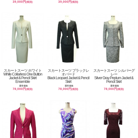
39,000円
39,000円
(税別)
(税別)
スカートスーツ ホワイト
スカートスーツ ブラックレ
スカートスーツ シルバーグ
White Collarless One Button
オパード
レー
Jacket & Pencil Skirt
Black Leopard Jacket & Pencil
Silver Gray Peplum Jacket &
Ensemble
Skirt
Pencil Skirt
通常価格
通常価格
通常価格
78,000円
78,000円
78,000円
(税別)
(税別)
(税別)