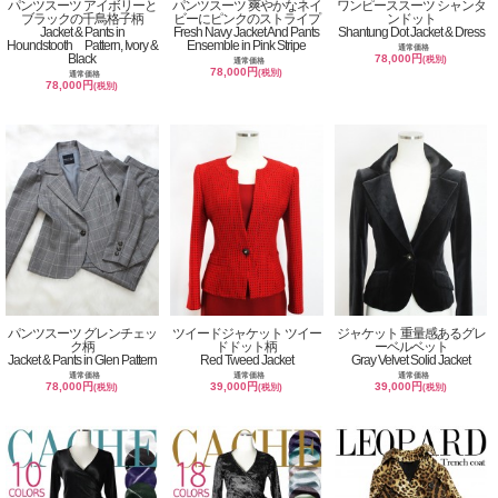
パンツスーツ アイボリーと
パンツスーツ 爽やかなネイ
ワンピーススーツ シャンタ
ブラックの千鳥格子柄
ビーにピンクのストライプ
ンドット
Jacket & Pants in
Fresh Navy Jacket And Pants
Shantung Dot Jacket & Dress
Houndstooth Pattern, Ivory &
Ensemble in Pink Stripe
通常価格
Black
78,000円
(税別)
通常価格
78,000円
(税別)
通常価格
78,000円
(税別)
パンツスーツ グレンチェッ
ツイードジャケット ツイー
ジャケット 重量感あるグレ
ク柄
ドドット柄
ーベルベット
Jacket & Pants in Glen Pattern
Red Tweed Jacket
Gray Velvet Solid Jacket
通常価格
通常価格
通常価格
78,000円
39,000円
39,000円
(税別)
(税別)
(税別)