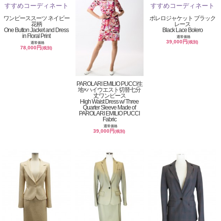
ワンピーススーツ ネイビー
ボレロジャケット ブラック
花柄
レース
One Button Jacket and Dress
Black Lace Bolero
in Floral Print
通常価格
39,000円
(税別)
通常価格
78,000円
(税別)
PAROLARI EMILIO PUCCI生
地×ハイウエスト切替七分
丈ワンピース
High Waist Dress w/ Three
Quarter Sleeve Made of
PAROLARI EMILIO PUCCI
Fabric
通常価格
39,000円
(税別)