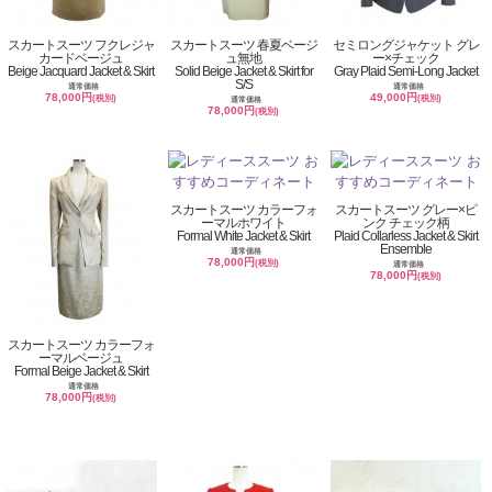
スカートスーツ フクレジャ
スカートスーツ 春夏ベージ
セミロングジャケット グレ
カードベージュ
ュ無地
ー×チェック
Beige Jacquard Jacket & Skirt
Solid Beige Jacket & Skirt for
Gray Plaid Semi-Long Jacket
S/S
通常価格
通常価格
78,000円
49,000円
(税別)
(税別)
通常価格
78,000円
(税別)
スカートスーツ カラーフォ
スカートスーツ グレー×ピ
ーマルホワイト
ンク チェック柄
Formal White Jacket & Skirt
Plaid Collarless Jacket & Skirt
Ensemble
通常価格
78,000円
(税別)
通常価格
78,000円
(税別)
スカートスーツ カラーフォ
ーマルベージュ
Formal Beige Jacket & Skirt
通常価格
78,000円
(税別)