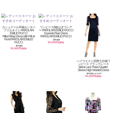
カシュクール半袖センター
ワンピース8枚はぎフレア
フリルタイト PAROLARI
ー PAROLARI EMILIO PUCCI
EMILIO PUCCI
8 panels Flare Dress
Fitted Wrap Dress with Frill at
PAROLARI EMILIO PUCCI
Front PAROLARI EMILIO
通常価格
PUCCI
39,000円
(税別)
通常価格
39,000円
(税別)
ハイウエスト切替七分袖ワ
ンピース ブラックレース
Black Lace Three Quarter
Sleeve High Waisted Dress
通常価格 45,000円
39,000円
(税別)