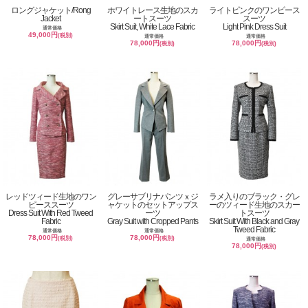
ロングジャケット/Rong
ホワイトレース生地のスカ
ライトピンクのワンピース
Jacket
ートスーツ
スーツ
Skirt Suit, White Lace Fabric
Light Pink Dress Suit
通常価格
49,000円
(税別)
通常価格
通常価格
78,000円
78,000円
(税別)
(税別)
レッドツィード生地のワン
グレーサブリナパンツｘジ
ラメ入りのブラック・グレ
ピーススーツ
ャケットのセットアップス
ーのツィード生地のスカー
Dress Suit With Red Tweed
ーツ
トスーツ
Fabric
Gray Suit with Cropped Pants
Skirt Suit With Black and Gray
Tweed Fabric
通常価格
通常価格
78,000円
78,000円
(税別)
(税別)
通常価格
78,000円
(税別)