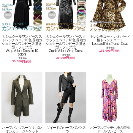
カシュクールワンピース ス
カシュクールワンピース ク
トレンチコート レオパード
トレッチベロア10色 長袖カ
ラッシュベロア18色 長袖カ
柄トレンチコート
シュクールワンピース(巻き
シュクールワンピース(巻き
Leopard Print Trench Coat
型・ラップ式)
型・ラップ式)
通常価格
Wrap Velour Dress in 10
Crush Velour Wrap Dress
158,000円
(税別)
colors
通常価格
39,000円
(税別)
通常価格
39,000円
(税別)
ハーフパンツスーツ ナポレ
ツイードのハーフパンツス
パープルプッチ生地の長袖
オンカラージャケット
ーツ
ドールワンピース