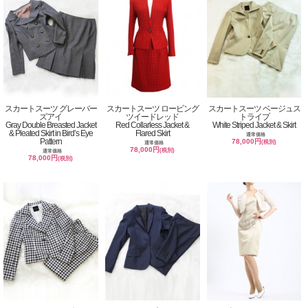
スカートスーツ グレーバー
スカートスーツ ロービング
スカートスーツ ベージュス
ズアイ
ツイードレッド
トライプ
Gray Double Breasted Jacket
Red Collarless Jacket &
White Striped Jacket & Skirt
& Pleated Skirt in Bird’s Eye
Flared Skirt
通常価格
Pattern
78,000円
(税別)
通常価格
78,000円
(税別)
通常価格
78,000円
(税別)