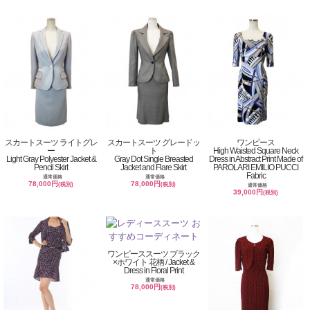
スカートスーツ ライトグレ
スカートスーツ グレードッ
ワンピース
ー
ト
High Waisted Square Neck
Light Gray Polyester Jacket &
Gray Dot Single Breasted
Dress in Abstract Print Made of
Pencil Skirt
Jacket and Flare Skirt
PAROLARI EMILIO PUCCI
Fabric
通常価格
通常価格
78,000円
78,000円
(税別)
(税別)
通常価格
39,000円
(税別)
ワンピーススーツ ブラック
×ホワイト 花柄 / Jacket &
Dress in Floral Print
通常価格
78,000円
(税別)