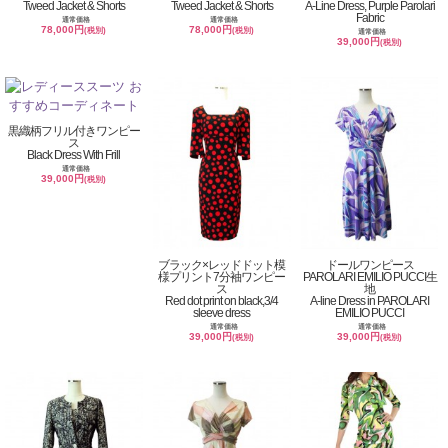
Tweed Jacket & Shorts
Tweed Jacket & Shorts
A-Line Dress, Purple Parolari
Fabric
通常価格
通常価格
78,000円
78,000円
(税別)
(税別)
通常価格
39,000円
(税別)
黒織柄フリル付きワンピー
ス
Black Dress With Frill
通常価格
39,000円
(税別)
ブラック×レッドドット模
ドールワンピース
様プリント7分袖ワンピー
PAROLARI EMILIO PUCCI生
ス
地
Red dot print on black,3/4
A-line Dress in PAROLARI
sleeve dress
EMILIO PUCCI
通常価格
通常価格
39,000円
39,000円
(税別)
(税別)