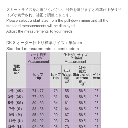
スカートサイズをお選びください。号数を選びますと標準仕上がりサ
イズが表示され、補正で調整できます。
Please select a skirt size from the pull-down menu and all the
standard measurements will be displayed.
Adjust the measurements to your needs.
DK-8 オーダー仕上り標準サイズ：単位cm
Standard measurements: in centimeters
ヌード目安
仕上がりサイズ
Body
Finished
Measurement
Measurement
号数
ｽｶｰﾄ
Size
ｳｴｽﾄ
前丈
AR
ヒップ
ヒップ
Waist
Skirt length
ﾍﾞﾝﾄ
Hip
Hip
補正
at front
Vent
±3
補正
±5
1号（4S）
74～77
78
55
56.5
26
3号（3S）
77～80
81
58
56.5
26
5号（SS）
80～83
84
61
56.5
26
7号（S）
83～86
87
64
56.5
26
9号（M）
85～89
90
67
56.5
26
11号（L）
89～92
93
70
59.5
27
13号（LL）
92～95
96
73
59.5
27