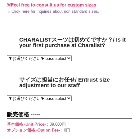
※Feel free to consult us for custom sizes
» Click here for inquiries about non standard sizes.
CHARALISTスーツは初めてですか？/ Is it
your first purchase at Charalist?
サイズは担当にお任せ/ Entrust size
adjustment to our staff
販売価格 -----
基本価格 -Unit Price-：
39,000円
オプション価格 -Option Fee-：
0円