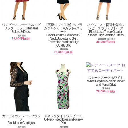
ワンピーススーツ アルミグ
【高級シルク生地】ぺプラ
ハイウエスト切替七分袖ワ
リッターラメ / Glitterlame
ムジャケットVカット&スカ
ンピース ブラックレース
Bolero & Dress
ート
Black Lace Three Quarter
Black Peplum Collarless V
Sleeve High Waisted Dress
通常価格
Neck Jacket and Skirt
78,000円
(税別)
通常価格 45,000円
Ensemble Made of High
39,000円
(税別)
Quality Silk
通常価格
78,000円
(税別)
スカートスーツ ホワイト
White Peplum V-Neck Jacket
and Pencil Skirt
通常価格
78,000円
(税別)
カーディガン レースブラッ
Uネックタイトワンピース
ク
U-Neck Fitted Dress in Paisely
Black Lace Cardigan
Print
通常価格
通常価格