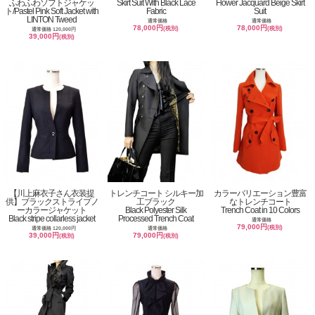
ふわふわソフトジャケッ
Skirt Suit With Black Lace
Flower Jacquard Beige Skirt
ト/Pastel Pink Soft Jacket with
Fabric
Suit
LINTON Tweed
通常価格
通常価格
78,000円
78,000円
(税別)
(税別)
通常価格 120,000円
39,000円
(税別)
【川上麻衣子さん衣装提
トレンチコート シルキー加
カラーバリエーション豊富
供】ブラックストライプノ
工ブラック
なトレンチコート
ーカラージャケット
Black Polyester Silk
Trench Coat in 10 Colors
Black stripe collarless jacket
Processed Trench Coat
通常価格
79,000円
(税別)
通常価格 120,000円
通常価格
39,000円
79,000円
(税別)
(税別)