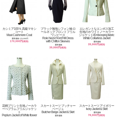
カシミア100％ 高級マキシ
ブラック無地シフォン袖 ロ
エレガントなエンボス加工
コート
ールネックフロントフリル
生地のホワイトノーカラー
Maxi Cashmere Coat
ワンピース
ジャケット/Embossing fabric
Role Neck Front Frill Dress
White Collarless Jacket
通常価格 170,000円
with Chiffon Sleeves
170,000円
(税別)
通常価格
39,000円
(税別)
通常価格
39,000円
(税別)
花柄プリント生地ノーカラ
スカートスーツ ブッチャー
スカートスーツ アイボリー
ーぺプラムフリルジャケッ
ベージュ
Ivory Jacket & Skirt
ト
Butcher Beige Jacket & Skirt
通常価格
Peplum Jacket of White flower
78,000円
(税別)
通常価格