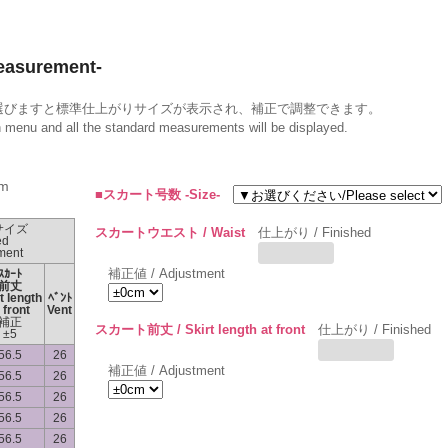
surement-
選びますと標準仕上がりサイズが表示され、補正で調整できます。
wn menu and all the standard measurements will be displayed.
m
■スカート号数 -Size-
サイズ
スカートウエスト / Waist
仕上がり / Finished
ed
ment
補正値 / Adjustment
ｽｶｰﾄ
前丈
t length
ﾍﾞﾝﾄ
 front
Vent
補正
スカート前丈 / Skirt length at front
仕上がり / Finished
±5
56.5
26
補正値 / Adjustment
56.5
26
56.5
26
56.5
26
56.5
26