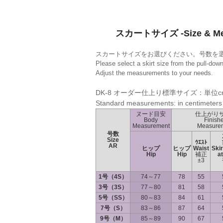
スカートサイズ -Size & Mea
スカートサイズをお選びください。号数を
Please select a skirt size from the pull-do
Adjust the measurements to your needs.
DK-8 オーダー仕上り標準サイズ：単位c
Standard measurements: in centimeters
ヌード目安
仕上がり
Body
Finish
Measurement
Measure
号数
Size
ｳｴｽﾄ
AR
ヒップ
ヒップ
Waist
Skir
Hip
Hip
補正
at
±3
1号（4S）
74～77
78
55
3号（3S）
77～80
81
58
5号（SS）
80～83
84
61
7号（S）
83～86
87
64
9号（M）
85～89
90
67