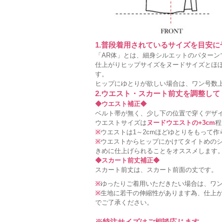
1.普段着用されているサイズを目安
「AR体」とは、細身シルエットのパターン
仕上がりヒップサイズをヌードサイズとほ
す。
ヒップにゆとりが欲しい場合は、ワン号数
2.ウエスト・スカート前丈を調整して
◆ウエスト補正◆
ベルト帯が無く、少し下の位置で穿くデザ
ウエストサイズは
ヌードウエストの+3cm
程
※
ウエストは1～2cmほどゆとりをもって
※
ウエストからヒップにかけてタイトめの
きめに仕上げられることをオススメします
◆スカート前丈補正◆
スカート前丈は、スカート前面の丈です。
※
ゆったりご着用いただきたい場合は、ワ
※
生地に若干の伸縮性があります為、仕上が
でご了承ください。
※特注サイズはご相談応じます。