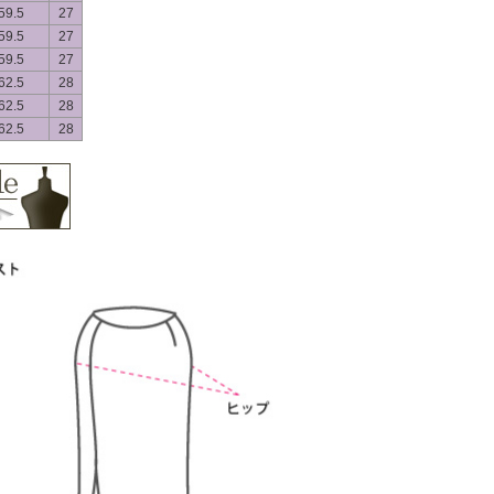
59.5
27
59.5
27
59.5
27
62.5
28
62.5
28
62.5
28