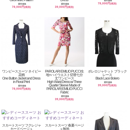
通常価格
78,000円
(税別)
通常価格
通常価格
78,000円
39,000円
(税別)
(税別)
ワンピーススーツ ネイビー
PAROLARI EMILIO PUCCI生
ボレロジャケット ブラック
花柄
地×ハイウエスト切替七分
レース
One Button Jacket and Dress
丈ワンピース
Black Lace Bolero
in Floral Print
High Waist Dress w/ Three
通常価格
Quarter Sleeve Made of
39,000円
(税別)
通常価格
PAROLARI EMILIO PUCCI
78,000円
(税別)
Fabric
通常価格
39,000円
(税別)
スカートスーツ フクレジャ
スカートスーツ 春夏ベージ
カードベージュ
ュ無地