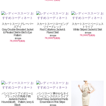
(税別)
スカートスーツ グレーバー
スカートスーツ ロービング
スカートスーツ ベージュス
ズアイ
ツイードレッド
トライプ
Gray Double Breasted Jacket
Red Collarless Jacket &
White Striped Jacket & Skirt
& Pleated Skirt in Bird’s Eye
Flared Skirt
通常価格
Pattern
78,000円
(税別)
通常価格
78,000円
(税別)
通常価格
78,000円
(税別)
パンツスーツ アイボリーと
パンツスーツ 爽やかなネイ
ブラックの千鳥格子柄
ビーにピンクのストライプ
Jacket & Pants in
Fresh Navy Jacket And Pants
Houndstooth Pattern, Ivory &
Ensemble in Pink Stripe
Black
通常価格