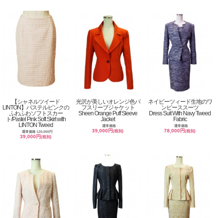
【シャネルツイード
光沢が美しいオレンジ色パ
ネイビーツィード生地のワ
LINTON】パステルピンクの
フスリーブジャケット
ンピーススーツ
ふわふわソフトスカー
Sheen Orange Puff Sleeve
Dress Suit With Navy Tweed
ト/Pastel Pink Soft Skirt with
Jacket
Fabric
LINTON Tweed
通常価格
通常価格
39,000円
78,000円
(税別)
(税別)
通常価格 120,000円
39,000円
(税別)