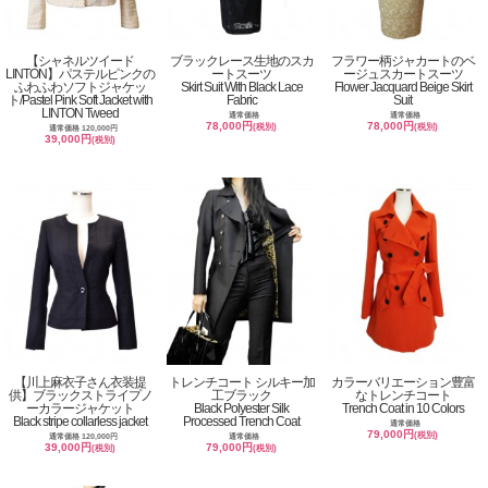
【シャネルツイード
ブラックレース生地のスカ
フラワー柄ジャカートのベ
LINTON】パステルピンクの
ートスーツ
ージュスカートスーツ
ふわふわソフトジャケッ
Skirt Suit With Black Lace
Flower Jacquard Beige Skirt
ト/Pastel Pink Soft Jacket with
Fabric
Suit
LINTON Tweed
通常価格
通常価格
78,000円
78,000円
(税別)
(税別)
通常価格 120,000円
39,000円
(税別)
【川上麻衣子さん衣装提
トレンチコート シルキー加
カラーバリエーション豊富
供】ブラックストライプノ
工ブラック
なトレンチコート
ーカラージャケット
Black Polyester Silk
Trench Coat in 10 Colors
Black stripe collarless jacket
Processed Trench Coat
通常価格
79,000円
(税別)
通常価格 120,000円
通常価格
39,000円
79,000円
(税別)
(税別)