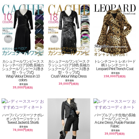
カシュクールワンピース ス
カシュクールワンピース ク
トレンチコート レオパード
トレッチベロア10色 長袖カ
ラッシュベロア18色 長袖カ
柄トレンチコート
シュクールワンピース(巻き
シュクールワンピース(巻き
Leopard Print Trench Coat
型・ラップ式)
型・ラップ式)
通常価格
Wrap Velour Dress in 10
Crush Velour Wrap Dress
158,000円
(税別)
colors
通常価格
39,000円
(税別)
通常価格
39,000円
(税別)
ハーフパンツスーツ ナポレ
パープルプッチ生地の長袖
オンカラージャケット
ドールワンピース
Tweed Jacket & Shorts
A-Line Dress, Purple Parolari
Fabric
通常価格
78,000円
(税別)
通常価格
39,000円
(税別)