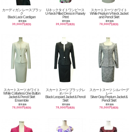
カーディガン レースブラッ
Uネックタイトワンピース
スカートスーツ ホワイト
ク
U-Neck Fitted Dress in Paisely
White Peplum V-Neck Jacket
Black Lace Cardigan
Print
and Pencil Skirt
通常価格
通常価格
通常価格
39,000円
39,000円
78,000円
(税別)
(税別)
(税別)
スカートスーツ ホワイト
スカートスーツ ブラックレ
スカートスーツ シルバーグ
White Collarless One Button
オパード
レー
Jacket & Pencil Skirt
Black Leopard Jacket & Pencil
Silver Gray Peplum Jacket &
Ensemble
Skirt
Pencil Skirt
通常価格
通常価格
通常価格
78,000円
78,000円
78,000円
(税別)
(税別)
(税別)