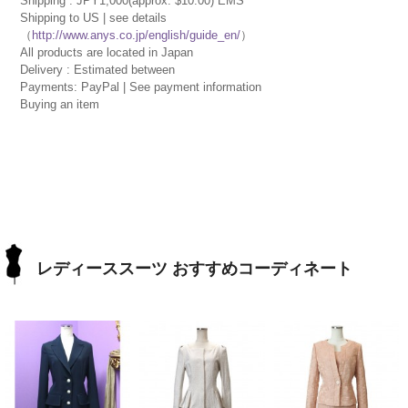
Shipping : JPY1,000(approx. $10.00) EMS
Shipping to US | see details
（
http://www.anys.co.jp/english/guide_en/
）
All products are located in Japan
Delivery : Estimated between
Payments: PayPal | See payment information
Buying an item
レディーススーツ おすすめコーディネート