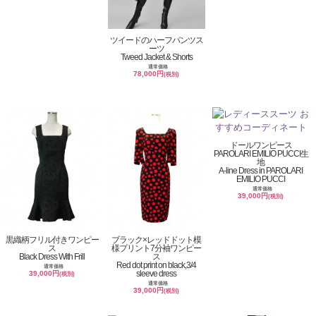
ツイードのハーフパンツス
ーツ
Tweed Jacket & Shorts
通常価格
78,000円
(税別)
ドールワンピース
PAROLARI EMILIO PUCCI生
地
A-line Dress in PAROLARI
EMILIO PUCCI
通常価格
39,000円
(税別)
黒織柄フリル付きワンピー
ブラック×レッドドット模
ス
様プリント7分袖ワンピー
Black Dress With Frill
ス
Red dot print on black,3/4
通常価格
sleeve dress
39,000円
(税別)
通常価格
39,000円
(税別)