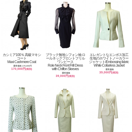
カシミア100％ 高級マキシ
ブラック無地シフォン袖 ロ
エレガントなエンボス加工
コート
ールネックフロントフリル
生地のホワイトノーカラー
Maxi Cashmere Coat
ワンピース
ジャケット/Embossing fabric
Role Neck Front Frill Dress
White Collarless Jacket
通常価格 170,000円
with Chiffon Sleeves
170,000円
(税別)
通常価格
39,000円
(税別)
通常価格
39,000円
(税別)