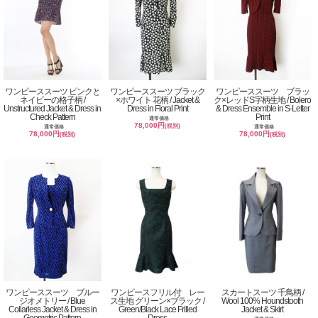
ワンピーススーツ ピンクと
ワンピーススーツ ブラック
ワンピーススーツ ブラッ
ネイビーの格子柄 /
×ホワイト 花柄 / Jacket &
ク×レッドS字柄生地 / Bolero
Unstructured Jacket & Dress in
Dress in Floral Print
& Dress Ensemble in S-Letter
Check Pattern
Print
通常価格
78,000円
(税別)
通常価格
通常価格
78,000円
78,000円
(税別)
(税別)
ワンピーススーツ ブルー
ワンピースフリル付 レー
スカートスーツ 千鳥柄 /
ジオメトリー / Blue
ス生地 グリーン×ブラック /
Wool 100% Houndstooth
Collarless Jacket & Dress in
Green/Black Lace Frilled
Jacket & Skirt
Geometric Pattern
Dress