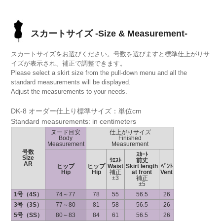
スカートサイズ -Size & Measurement-
スカートサイズをお選びください。号数を選びますと標準仕上がりサ
イズが表示され、補正で調整できます。
Please select a skirt size from the pull-down menu and all the
standard measurements will be displayed.
Adjust the measurements to your needs.
DK-8 オーダー仕上り標準サイズ：単位cm
Standard measurements: in centimeters
ヌード目安
仕上がりサイズ
Body
Finished
Measurement
Measurement
号数
ｽｶｰﾄ
Size
ｳｴｽﾄ
前丈
AR
ヒップ
ヒップ
Waist
Skirt length
ﾍﾞﾝﾄ
Hip
Hip
補正
at front
Vent
±3
補正
±5
1号（4S）
74～77
78
55
56.5
26
3号（3S）
77～80
81
58
56.5
26
5号（SS）
80～83
84
61
56.5
26