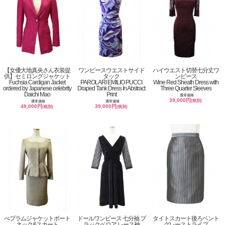
【女優大地真央さん衣装提
ワンピースウエストサイド
ハイウエスト切替七分丈ワ
供】セミロングジャケット
タック
ンピース
Fuchsia Cardigan Jacket
PAROLARI EMILIO PUCCI
Wine Red Sheath Dress with
ordered by Japanese celebrity
Draped Tank Dress In Abstract
Three Quarter Sleeves
Daichi Mao
Print
通常価格
39,000円
(税別)
通常価格
通常価格
49,000円
39,000円
(税別)
(税別)
ぺプラムジャケットボート
ドールワンピース 七分袖 ブ
タイトスカート後ろベント
ネック&スカート
ラックベロア レース袖
グレーストライプ