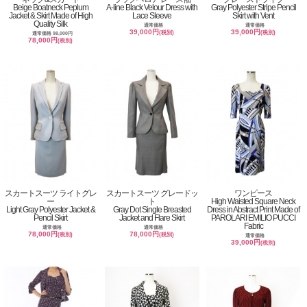
Beige Boatneck Peplum
A-line Black Velour Dress with
Gray Polyester Stripe Pencil
Jacket & Skirt Made of High
Lace Sleeve
Skirt with Vent
Quality Silk
通常価格
通常価格
39,000円
39,000円
(税別)
(税別)
通常価格 98,000円
78,000円
(税別)
スカートスーツ ライトグレ
スカートスーツ グレードッ
ワンピース
ー
ト
High Waisted Square Neck
Light Gray Polyester Jacket &
Gray Dot Single Breasted
Dress in Abstract Print Made of
Pencil Skirt
Jacket and Flare Skirt
PAROLARI EMILIO PUCCI
Fabric
通常価格
通常価格
78,000円
78,000円
(税別)
(税別)
通常価格
39,000円
(税別)