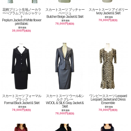
花柄プリント生地ノーカラ
スカートスーツ ブッチャー
スカートスーツ アイボリー
ーぺプラムフリルジャケッ
ベージュ
Ivory Jacket & Skirt
ト
Butcher Beige Jacket & Skirt
通常価格
Peplum Jacket of White flower
78,000円
(税別)
通常価格
print fabric
78,000円
(税別)
通常価格
39,000円
(税別)
スカートスーツ フォーマル
スカートスーツ ウール&シ
ワンピーススーツ Leopard
ブラック
ルク グレー
Leopard Jacket and Dress
Formal Black Jacket & Skirt
WOOL & SILK Gray Jacket &
Ensemble
Skirt
通常価格
通常価格
78,000円
78,000円
(税別)
(税別)
通常価格
78,000円
(税別)