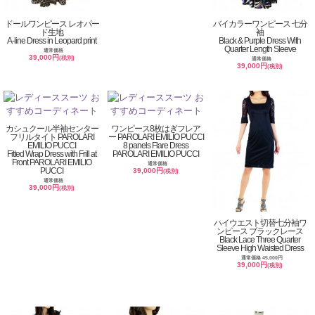
ドールワンピース レオパー
バイカラーワンピース 七分
ド生地
袖
A-line Dress in Leopard print
Black & Purple Dress With
Quarter Length Sleeve
通常価格
39,000円
(税別)
通常価格
39,000円
(税別)
カシュクール半袖センター
ワンピース8枚はぎフレア
フリルタイト PAROLARI
ー PAROLARI EMILIO PUCCI
EMILIO PUCCI
8 panels Flare Dress
Fitted Wrap Dress with Frill at
PAROLARI EMILIO PUCCI
Front PAROLARI EMILIO
通常価格
PUCCI
39,000円
(税別)
通常価格
39,000円
(税別)
ハイウエスト切替七分袖ワ
ンピース ブラックレース
Black Lace Three Quarter
Sleeve High Waisted Dress
通常価格 45,000円
39,000円
(税別)