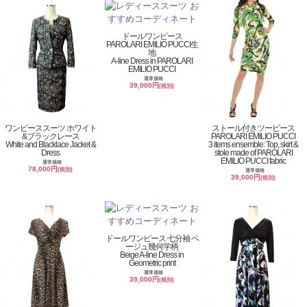
ドールワンピース
PAROLARI EMILIO PUCCI生
地
A-line Dress in PAROLARI
EMILIO PUCCI
通常価格
39,000円
(税別)
ワンピーススーツ ホワイト
ストール付きツーピース
&ブラックレース
PAROLARI EMILIO PUCCI
White and Blacklace Jacket &
3 items ensemble: Top, skirt &
Dress
stole made of PAROLARI
EMILIO PUCCI fabric
通常価格
78,000円
(税別)
通常価格
39,000円
(税別)
ドールワンピース 七分袖 ベ
ージュ幾何学柄
Beige A-line Dress in
Geometric print
通常価格
39,000円
(税別)