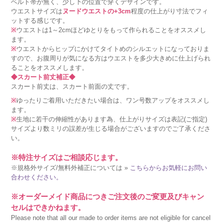
ベルト帯が無く、少し下の位置で穿くデザインです。
ウエストサイズは
ヌードウエストの+3cm
程度の仕上がり寸法でフィ
ットする感じです。
※
ウエストは1～2cmほどゆとりをもって作られることをオススメし
ます。
※
ウエストからヒップにかけてタイトめのシルエットになっておりま
すので、お腹周りが気になる方はウエストを多少大きめに仕上げられ
ることをオススメします。
◆スカート前丈補正◆
スカート前丈は、スカート前面の丈です。
※
ゆったりご着用いただきたい場合は、ワン号数アップをオススメし
ます。
※
生地に若干の伸縮性があります為、仕上がりサイズは表記(ご指定)
サイズより数ミリの誤差が生じる場合がございますのでご了承くださ
い。
※特注サイズはご相談応じます。
※規格外サイズ/無料外補正については »
こちらからお気軽にお問い
合わせください。
※オーダーメイド商品につきご注文後のご変更及びキャン
セルはできかねます。
Please note that all our made to order items are not eligible for cancel