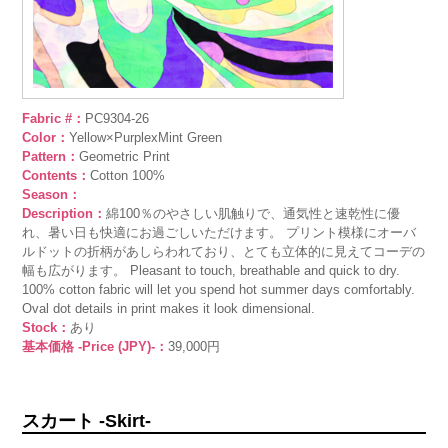
Fabric #：
PC9304-26
Color：
Yellow×PurplexMint Green
Pattern：
Geometric Print
Contents：
Cotton 100%
Season：
Description：
綿100％のやさしい肌触りで、通気性と速乾性に優
れ、暑い日も快適にお過ごしいただけます。 プリント模様にオーバ
ルドットの折柄があしらわれており、とても立体的に見えてコーデの
幅も広がります。 Pleasant to touch, breathable and quick to dry.
100% cotton fabric will let you spend hot summer days comfortably.
Oval dot details in print makes it look dimensional.
Stock：
あり
基本価格 -Price (JPY)-：
39,000円
スカート -Skirt-