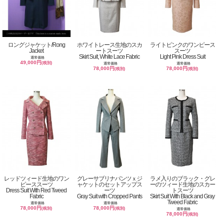
ロングジャケット/Rong
ホワイトレース生地のスカ
ライトピンクのワンピース
Jacket
ートスーツ
スーツ
Skirt Suit, White Lace Fabric
Light Pink Dress Suit
通常価格
49,000円
(税別)
通常価格
通常価格
78,000円
78,000円
(税別)
(税別)
レッドツィード生地のワン
グレーサブリナパンツｘジ
ラメ入りのブラック・グレ
ピーススーツ
ャケットのセットアップス
ーのツィード生地のスカー
Dress Suit With Red Tweed
ーツ
トスーツ
Fabric
Gray Suit with Cropped Pants
Skirt Suit With Black and Gray
Tweed Fabric
通常価格
通常価格
78,000円
78,000円
(税別)
(税別)
通常価格
78,000円
(税別)