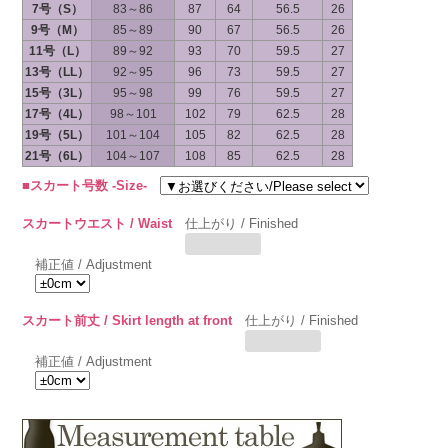
7号（S）
83～86
87
64
56.5
26
9号（M）
85～89
90
67
56.5
26
11号（L）
89～92
93
70
59.5
27
13号（LL）
92～95
96
73
59.5
27
15号（3L）
95～98
99
76
59.5
27
17号（4L）
98～101
102
79
62.5
28
19号（5L）
101～104
105
82
62.5
28
21号（6L）
104～107
108
85
62.5
28
■スカート号数 -Size-
スカートウエスト / Waist
仕上がり / Finished
補正値 / Adjustment
スカート前丈 / Skirt length at front
仕上がり / Finished
補正値 / Adjustment