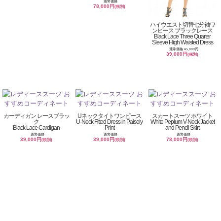
通常価格
78,000円
(税別)
ハイウエスト切替七分袖ワ
ンピース ブラックレース
Black Lace Three Quarter
Sleeve High Waisted Dress
通常価格 45,000円
39,000円
(税別)
カーディガン レースブラッ
Uネックタイトワンピース
スカートスーツ ホワイト
ク
U-Neck Fitted Dress in Paisely
White Peplum V-Neck Jacket
Black Lace Cardigan
Print
and Pencil Skirt
通常価格
通常価格
通常価格
39,000円
39,000円
78,000円
(税別)
(税別)
(税別)