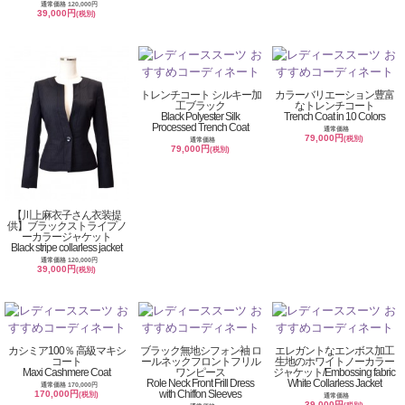
通常価格 120,000円
39,000円
(税別)
トレンチコート シルキー加
カラーバリエーション豊富
工ブラック
なトレンチコート
Black Polyester Silk
Trench Coat in 10 Colors
Processed Trench Coat
通常価格
79,000円
(税別)
通常価格
79,000円
(税別)
【川上麻衣子さん衣装提
供】ブラックストライプノ
ーカラージャケット
Black stripe collarless jacket
通常価格 120,000円
39,000円
(税別)
カシミア100％ 高級マキシ
ブラック無地シフォン袖 ロ
エレガントなエンボス加工
コート
ールネックフロントフリル
生地のホワイトノーカラー
Maxi Cashmere Coat
ワンピース
ジャケット/Embossing fabric
Role Neck Front Frill Dress
White Collarless Jacket
通常価格 170,000円
with Chiffon Sleeves
170,000円
(税別)
通常価格
39,000円