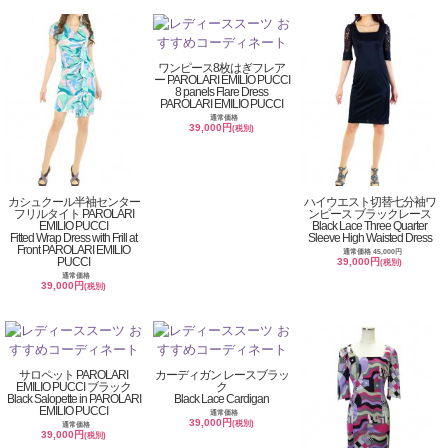
ワンピース8枚はぎフレア
ー PAROLARI EMILIO PUCCI
8 panels Flare Dress
PAROLARI EMILIO PUCCI
通常価格
39,000円
(税別)
カシュクール半袖センター
ハイウエスト切替七分袖ワ
フリルタイト PAROLARI
ンピース ブラックレース
EMILIO PUCCI
Black Lace Three Quarter
Fitted Wrap Dress with Frill at
Sleeve High Waisted Dress
Front PAROLARI EMILIO
通常価格 45,000円
PUCCI
39,000円
(税別)
通常価格
39,000円
(税別)
サロペット PAROLARI
カーディガン レースブラッ
EMILIO PUCCI ブラック
ク
Black Salopette in PAROLARI
Black Lace Cardigan
EMILIO PUCCI
通常価格
39,000円
(税別)
通常価格
39,000円
(税別)