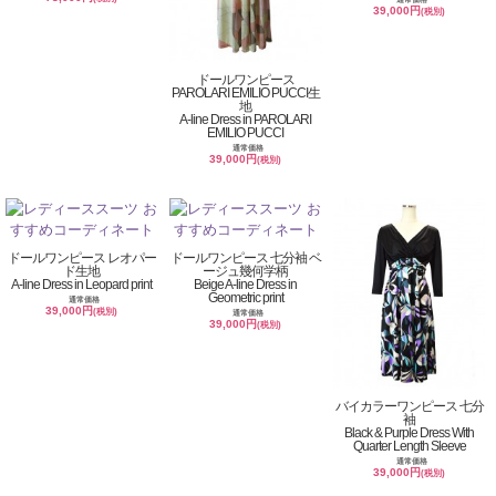
39,000円
(税別)
ドールワンピース
PAROLARI EMILIO PUCCI生
地
A-line Dress in PAROLARI
EMILIO PUCCI
通常価格
39,000円
(税別)
ドールワンピース レオパー
ドールワンピース 七分袖 ベ
ド生地
ージュ幾何学柄
A-line Dress in Leopard print
Beige A-line Dress in
Geometric print
通常価格
39,000円
(税別)
通常価格
39,000円
(税別)
バイカラーワンピース 七分
袖
Black & Purple Dress With
Quarter Length Sleeve
通常価格
39,000円
(税別)