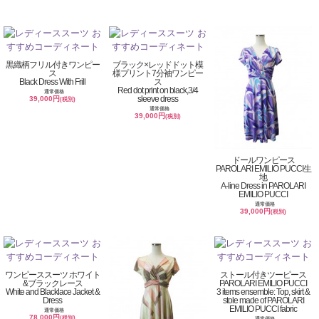
黒織柄フリル付きワンピー
ブラック×レッドドット模
ス
様プリント7分袖ワンピー
Black Dress With Frill
ス
Red dot print on black,3/4
通常価格
sleeve dress
39,000円
(税別)
通常価格
39,000円
(税別)
ドールワンピース
PAROLARI EMILIO PUCCI生
地
A-line Dress in PAROLARI
EMILIO PUCCI
通常価格
39,000円
(税別)
ワンピーススーツ ホワイト
ストール付きツーピース
&ブラックレース
PAROLARI EMILIO PUCCI
White and Blacklace Jacket &
3 items ensemble: Top, skirt &
Dress
stole made of PAROLARI
EMILIO PUCCI fabric
通常価格
78,000円
(税別)
通常価格