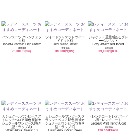
パンツスーツ グレンチェッ
ツイードジャケット ツイー
ジャケット 重量感あるグレ
ク柄
ドドット柄
ーベルベット
Jacket & Pants in Glen Pattern
Red Tweed Jacket
Gray Velvet Solid Jacket
通常価格
通常価格
通常価格
78,000円
39,000円
39,000円
(税別)
(税別)
(税別)
カシュクールワンピース ス
カシュクールワンピース ク
トレンチコート レオパード
トレッチベロア10色 長袖カ
ラッシュベロア18色 長袖カ
柄トレンチコート
シュクールワンピース(巻き
シュクールワンピース(巻き
Leopard Print Trench Coat
型・ラップ式)
型・ラップ式)
通常価格
Wrap Velour Dress in 10
Crush Velour Wrap Dress
158,000円
(税別)