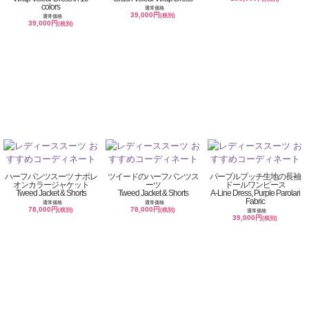
colors
通常価格
39,000円
(税別)
通常価格
39,000円
(税別)
ハーフパンツスーツ ナポレ
ツイードのハーフパンツス
パープルプッチ生地の長袖
オンカラージャケット
ーツ
ドールワンピース
Tweed Jacket & Shorts
Tweed Jacket & Shorts
A-Line Dress, Purple Parolari
Fabric
通常価格
通常価格
78,000円
78,000円
(税別)
(税別)
通常価格
39,000円
(税別)