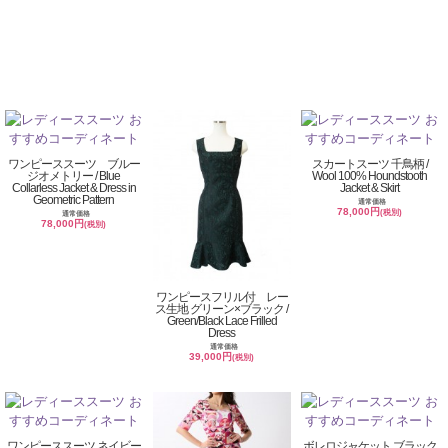
ワンピーススーツ ブルー
スカートスーツ 千鳥柄 /
ジオメトリー / Blue
Wool 100% Houndstooth
Collarless Jacket & Dress in
Jacket & Skirt
Geometric Pattern
通常価格
78,000円
(税別)
通常価格
78,000円
(税別)
ワンピースフリル付 レー
ス生地 グリーン×ブラック /
Green/Black Lace Frilled
Dress
通常価格
39,000円
(税別)
ワンピーススーツ ネイビー
ボレロジャケット ブラック