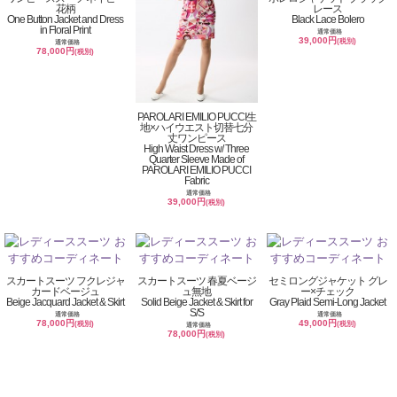
花柄
レース
One Button Jacket and Dress
Black Lace Bolero
in Floral Print
通常価格
39,000円
(税別)
通常価格
78,000円
(税別)
PAROLARI EMILIO PUCCI生
地×ハイウエスト切替七分
丈ワンピース
High Waist Dress w/ Three
Quarter Sleeve Made of
PAROLARI EMILIO PUCCI
Fabric
通常価格
39,000円
(税別)
スカートスーツ フクレジャ
スカートスーツ 春夏ベージ
セミロングジャケット グレ
カードベージュ
ュ無地
ー×チェック
Beige Jacquard Jacket & Skirt
Solid Beige Jacket & Skirt for
Gray Plaid Semi-Long Jacket
S/S
通常価格
通常価格
78,000円
49,000円
(税別)
(税別)
通常価格
78,000円
(税別)