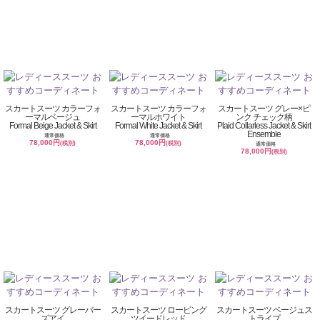
スカートスーツ カラーフォ
スカートスーツ カラーフォ
スカートスーツ グレー×ピ
ーマルベージュ
ーマルホワイト
ンク チェック柄
Formal Beige Jacket & Skirt
Formal White Jacket & Skirt
Plaid Collarless Jacket & Skirt
Ensemble
通常価格
通常価格
78,000円
78,000円
(税別)
(税別)
通常価格
78,000円
(税別)
スカートスーツ グレーバー
スカートスーツ ロービング
スカートスーツ ベージュス
ズアイ
ツイードレッド
トライプ