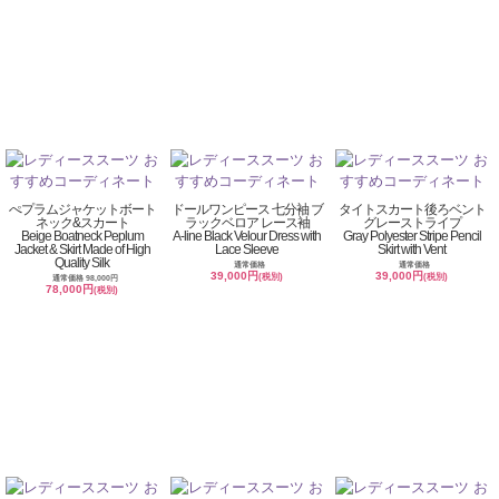
ぺプラムジャケットボート
ドールワンピース 七分袖 ブ
タイトスカート後ろベント
ネック&スカート
ラックベロア レース袖
グレーストライプ
Beige Boatneck Peplum
A-line Black Velour Dress with
Gray Polyester Stripe Pencil
Jacket & Skirt Made of High
Lace Sleeve
Skirt with Vent
Quality Silk
通常価格
通常価格
39,000円
39,000円
(税別)
(税別)
通常価格 98,000円
78,000円
(税別)