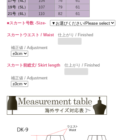
17号（4L）
104
76
61
19号（5L）
107
79
61
21号（6L）
110
82
61
■スカート号数 -Size-
スカートウエスト / Waist
仕上がり / Finished
補正値 / Adjustment
スカート前総丈/ Skirt length
仕上がり / Finished
補正値 / Adjustment