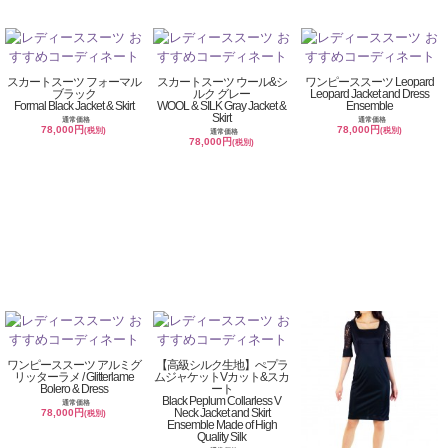
スカートスーツ フォーマル
スカートスーツ ウール&シ
ワンピーススーツ Leopard
ブラック
ルク グレー
Leopard Jacket and Dress
Formal Black Jacket & Skirt
WOOL & SILK Gray Jacket &
Ensemble
Skirt
通常価格
通常価格
78,000円
78,000円
(税別)
(税別)
通常価格
78,000円
(税別)
ワンピーススーツ アルミグ
【高級シルク生地】ぺプラ
リッターラメ / Glitterlame
ムジャケットVカット&スカ
Bolero & Dress
ート
Black Peplum Collarless V
通常価格
Neck Jacket and Skirt
78,000円
(税別)
Ensemble Made of High
Quality Silk