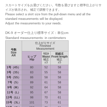
スカートサイズをお選びください。号数を選びますと標準仕上がりサ
イズが表示され、補正で調整できます。
Please select a skirt size from the pull-down menu and all the
standard measurements will be displayed.
Adjust the measurements to your needs.
DK-9 オーダー仕上り標準サイズ：単位cm
Standard measurements: in centimeters
仕上がりサイズ
Finished
Measurement
号数
Size
ｳｴｽﾄ
前総丈
AR
ヒップ
Waist
Front length
Hip
補正
補正
±3
±5
1号（4S）
80
52
58
3号（3S）
83
55
58
5号（SS）
86
58
58
7号（S）
89
61
58
9号（M）
92
64
58
11号（L）
95
67
58
13号（LL）
98
70
61
15号（3L）
101
73
61