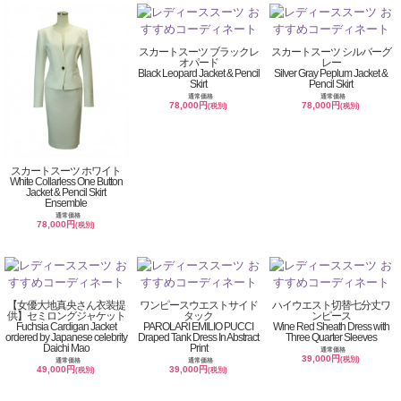
スカートスーツ ブラックレ
スカートスーツ シルバーグ
オパード
レー
Black Leopard Jacket & Pencil
Silver Gray Peplum Jacket &
Skirt
Pencil Skirt
通常価格
通常価格
78,000円
78,000円
(税別)
(税別)
スカートスーツ ホワイト
White Collarless One Button
Jacket & Pencil Skirt
Ensemble
通常価格
78,000円
(税別)
【女優大地真央さん衣装提
ワンピースウエストサイド
ハイウエスト切替七分丈ワ
供】セミロングジャケット
タック
ンピース
Fuchsia Cardigan Jacket
PAROLARI EMILIO PUCCI
Wine Red Sheath Dress with
ordered by Japanese celebrity
Draped Tank Dress In Abstract
Three Quarter Sleeves
Daichi Mao
Print
通常価格
39,000円
(税別)
通常価格
通常価格
49,000円
39,000円
(税別)
(税別)