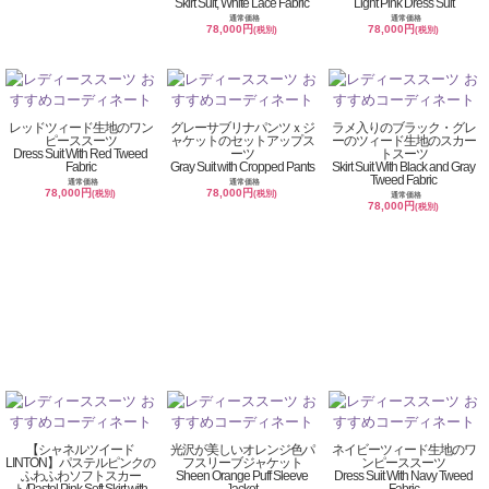
Skirt Suit, White Lace Fabric
Light Pink Dress Suit
通常価格
通常価格
78,000円
78,000円
(税別)
(税別)
レッドツィード生地のワン
グレーサブリナパンツｘジ
ラメ入りのブラック・グレ
ピーススーツ
ャケットのセットアップス
ーのツィード生地のスカー
Dress Suit With Red Tweed
ーツ
トスーツ
Fabric
Gray Suit with Cropped Pants
Skirt Suit With Black and Gray
Tweed Fabric
通常価格
通常価格
78,000円
78,000円
(税別)
(税別)
通常価格
78,000円
(税別)
【シャネルツイード
光沢が美しいオレンジ色パ
ネイビーツィード生地のワ
LINTON】パステルピンクの
フスリーブジャケット
ンピーススーツ
ふわふわソフトスカー
Sheen Orange Puff Sleeve
Dress Suit With Navy Tweed
ト/Pastel Pink Soft Skirt with
Jacket
Fabric