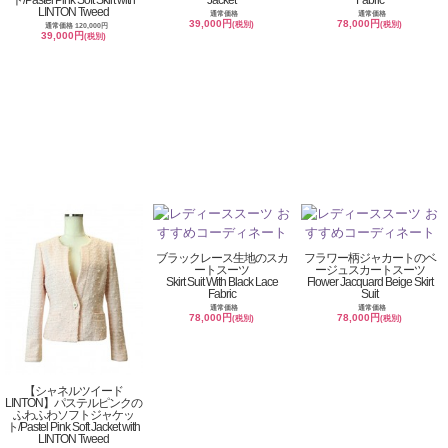
LINTON Tweed
通常価格
通常価格
39,000円
78,000円
(税別)
(税別)
通常価格 120,000円
39,000円
(税別)
ブラックレース生地のスカ
フラワー柄ジャカートのベ
ートスーツ
ージュスカートスーツ
Skirt Suit With Black Lace
Flower Jacquard Beige Skirt
Fabric
Suit
通常価格
通常価格
78,000円
78,000円
(税別)
(税別)
【シャネルツイード
LINTON】パステルピンクの
ふわふわソフトジャケッ
ト/Pastel Pink Soft Jacket with
LINTON Tweed