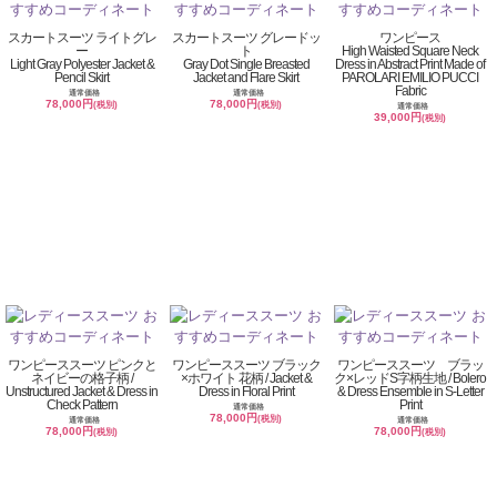
スカートスーツ ライトグレ
スカートスーツ グレードッ
ワンピース
ー
ト
High Waisted Square Neck
Light Gray Polyester Jacket &
Gray Dot Single Breasted
Dress in Abstract Print Made of
Pencil Skirt
Jacket and Flare Skirt
PAROLARI EMILIO PUCCI
Fabric
通常価格
通常価格
78,000円
78,000円
(税別)
(税別)
通常価格
39,000円
(税別)
ワンピーススーツ ピンクと
ワンピーススーツ ブラック
ワンピーススーツ ブラッ
ネイビーの格子柄 /
×ホワイト 花柄 / Jacket &
ク×レッドS字柄生地 / Bolero
Unstructured Jacket & Dress in
Dress in Floral Print
& Dress Ensemble in S-Letter
Check Pattern
Print
通常価格
78,000円
(税別)
通常価格
通常価格
78,000円
78,000円
(税別)
(税別)