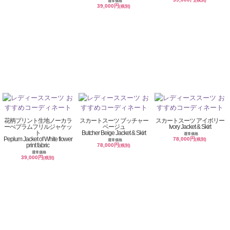
(税別)
通常価格
39,000円
(税別)
花柄プリント生地ノーカラ
スカートスーツ ブッチャー
スカートスーツ アイボリー
ーぺプラムフリルジャケッ
ベージュ
Ivory Jacket & Skirt
ト
Butcher Beige Jacket & Skirt
通常価格
Peplum Jacket of White flower
78,000円
(税別)
通常価格
print fabric
78,000円
(税別)
通常価格
39,000円
(税別)