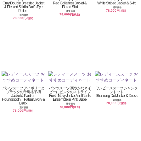
Gray Double Breasted Jacket
Red Collarless Jacket &
White Striped Jacket & Skirt
& Pleated Skirt in Bird’s Eye
Flared Skirt
通常価格
Pattern
78,000円
(税別)
通常価格
78,000円
(税別)
通常価格
78,000円
(税別)
パンツスーツ アイボリーと
パンツスーツ 爽やかなネイ
ワンピーススーツ シャンタ
ブラックの千鳥格子柄
ビーにピンクのストライプ
ンドット
Jacket & Pants in
Fresh Navy Jacket And Pants
Shantung Dot Jacket & Dress
Houndstooth Pattern, Ivory &
Ensemble in Pink Stripe
通常価格
Black
78,000円
(税別)
通常価格
78,000円
(税別)
通常価格
78,000円
(税別)