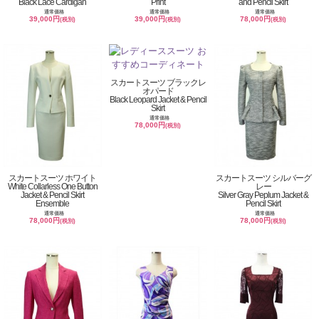
Black Lace Cardigan
Print
and Pencil Skirt
通常価格
通常価格
通常価格
39,000円
39,000円
78,000円
(税別)
(税別)
(税別)
スカートスーツ ブラックレ
オパード
Black Leopard Jacket & Pencil
Skirt
通常価格
78,000円
(税別)
スカートスーツ ホワイト
スカートスーツ シルバーグ
White Collarless One Button
レー
Jacket & Pencil Skirt
Silver Gray Peplum Jacket &
Ensemble
Pencil Skirt
通常価格
通常価格
78,000円
78,000円
(税別)
(税別)