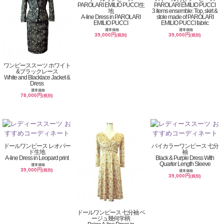
PAROLARI EMILIO PUCCI生
PAROLARI EMILIO PUCCI
地
3 items ensemble: Top, skirt &
A-line Dress in PAROLARI
stole made of PAROLARI
EMILIO PUCCI
EMILIO PUCCI fabric
通常価格
通常価格
39,000円
39,000円
(税別)
(税別)
ワンピーススーツ ホワイト
&ブラックレース
White and Blacklace Jacket &
Dress
通常価格
78,000円
(税別)
ドールワンピース レオパー
バイカラーワンピース 七分
ド生地
袖
A-line Dress in Leopard print
Black & Purple Dress With
Quarter Length Sleeve
通常価格
39,000円
(税別)
通常価格
39,000円
(税別)
ドールワンピース 七分袖 ベ
ージュ幾何学柄