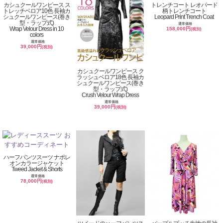
カシュクールワンピース ス
トレンチコート レオパード
トレッチベロア10色 長袖カ
柄トレンチコート
シュクールワンピース(巻き
Leopard Print Trench Coat
型・ラップ式)
通常価格
Wrap Velour Dress in 10
158,000円
(税別)
colors
通常価格
39,000円
(税別)
カシュクールワンピース ク
ラッシュベロア18色 長袖カ
シュクールワンピース(巻き
型・ラップ式)
Crush Velour Wrap Dress
通常価格
39,000円
(税別)
ハーフパンツスーツ ナポレ
オンカラージャケット
Tweed Jacket & Shorts
通常価格
78,000円
(税別)