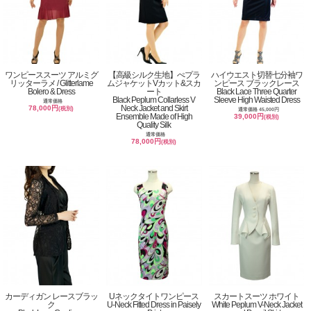
ワンピーススーツ アルミグ
【高級シルク生地】ぺプラ
ハイウエスト切替七分袖ワ
リッターラメ / Glitterlame
ムジャケットVカット&スカ
ンピース ブラックレース
Bolero & Dress
ート
Black Lace Three Quarter
Black Peplum Collarless V
Sleeve High Waisted Dress
通常価格
Neck Jacket and Skirt
78,000円
(税別)
通常価格 45,000円
Ensemble Made of High
39,000円
(税別)
Quality Silk
通常価格
78,000円
(税別)
カーディガン レースブラッ
Uネックタイトワンピース
スカートスーツ ホワイト
ク
U-Neck Fitted Dress in Paisely
White Peplum V-Neck Jacket