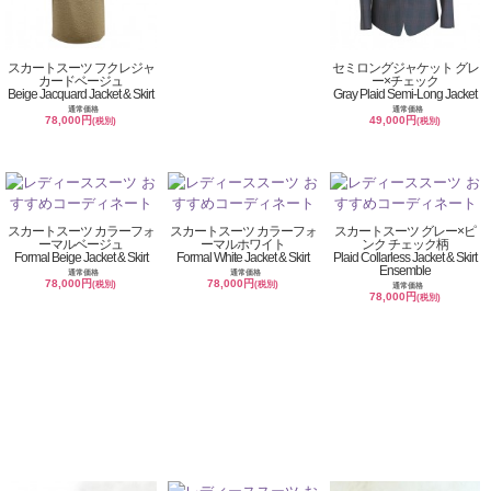
スカートスーツ フクレジャ
セミロングジャケット グレ
カードベージュ
ー×チェック
Beige Jacquard Jacket & Skirt
Gray Plaid Semi-Long Jacket
通常価格
通常価格
78,000円
49,000円
(税別)
(税別)
スカートスーツ カラーフォ
スカートスーツ カラーフォ
スカートスーツ グレー×ピ
ーマルベージュ
ーマルホワイト
ンク チェック柄
Formal Beige Jacket & Skirt
Formal White Jacket & Skirt
Plaid Collarless Jacket & Skirt
Ensemble
通常価格
通常価格
78,000円
78,000円
(税別)
(税別)
通常価格
78,000円
(税別)