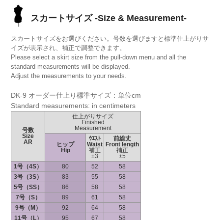
スカートサイズ -Size & Measurement-
スカートサイズをお選びください。号数を選びますと標準仕上がりサ
イズが表示され、補正で調整できます。
Please select a skirt size from the pull-down menu and all the
standard measurements will be displayed.
Adjust the measurements to your needs.
DK-9 オーダー仕上り標準サイズ：単位cm
Standard measurements: in centimeters
仕上がりサイズ
Finished
Measurement
号数
Size
ｳｴｽﾄ
前総丈
AR
ヒップ
Waist
Front length
Hip
補正
補正
±3
±5
1号（4S）
80
52
58
3号（3S）
83
55
58
5号（SS）
86
58
58
7号（S）
89
61
58
9号（M）
92
64
58
11号（L）
95
67
58