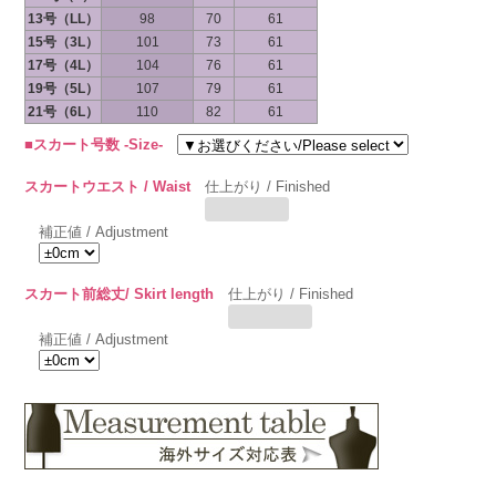
13号（LL）
98
70
61
15号（3L）
101
73
61
17号（4L）
104
76
61
19号（5L）
107
79
61
21号（6L）
110
82
61
■スカート号数 -Size-
スカートウエスト / Waist
仕上がり / Finished
補正値 / Adjustment
スカート前総丈/ Skirt length
仕上がり / Finished
補正値 / Adjustment