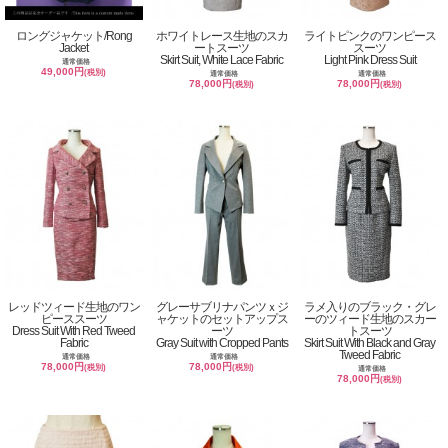
ロングジャケット/Rong
ホワイトレース生地のスカ
ライトピンクのワンピース
Jacket
ートスーツ
スーツ
Skirt Suit, White Lace Fabric
Light Pink Dress Suit
通常価格
49,000円
(税別)
通常価格
通常価格
78,000円
78,000円
(税別)
(税別)
レッドツィード生地のワン
グレーサブリナパンツｘジ
ラメ入りのブラック・グレ
ピーススーツ
ャケットのセットアップス
ーのツィード生地のスカー
Dress Suit With Red Tweed
ーツ
トスーツ
Fabric
Gray Suit with Cropped Pants
Skirt Suit With Black and Gray
Tweed Fabric
通常価格
通常価格
78,000円
78,000円
(税別)
(税別)
通常価格
78,000円
(税別)