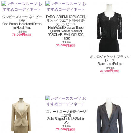
ワンピーススーツ ネイビー
PAROLARI EMILIO PUCCI生
花柄
地×ハイウエスト切替七分
One Button Jacket and Dress
丈ワンピース
in Floral Print
High Waist Dress w/ Three
Quarter Sleeve Made of
通常価格
PAROLARI EMILIO PUCCI
78,000円
(税別)
Fabric
通常価格
39,000円
(税別)
ボレロジャケット ブラック
レース
Black Lace Bolero
通常価格
39,000円
(税別)
スカートスーツ 春夏ベージ
ュ無地
Solid Beige Jacket & Skirt for
S/S
通常価格
78,000円
(税別)