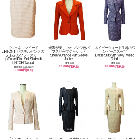
【シャネルツイード
光沢が美しいオレンジ色パ
ネイビーツィード生地のワ
LINTON】パステルピンクの
フスリーブジャケット
ンピーススーツ
ふわふわソフトスカー
Sheen Orange Puff Sleeve
Dress Suit With Navy Tweed
ト/Pastel Pink Soft Skirt with
Jacket
Fabric
LINTON Tweed
通常価格
通常価格
39,000円
78,000円
(税別)
(税別)
通常価格 120,000円
39,000円
(税別)