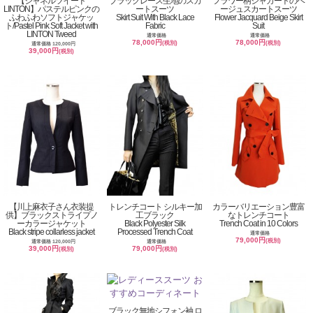
【シャネルツイード
ブラックレース生地のスカ
フラワー柄ジャカートのベ
LINTON】パステルピンクの
ートスーツ
ージュスカートスーツ
ふわふわソフトジャケッ
Skirt Suit With Black Lace
Flower Jacquard Beige Skirt
ト/Pastel Pink Soft Jacket with
Fabric
Suit
LINTON Tweed
通常価格
通常価格
78,000円
78,000円
(税別)
(税別)
通常価格 120,000円
39,000円
(税別)
【川上麻衣子さん衣装提
トレンチコート シルキー加
カラーバリエーション豊富
供】ブラックストライプノ
工ブラック
なトレンチコート
ーカラージャケット
Black Polyester Silk
Trench Coat in 10 Colors
Black stripe collarless jacket
Processed Trench Coat
通常価格
79,000円
(税別)
通常価格 120,000円
通常価格
39,000円
79,000円
(税別)
(税別)
ブラック無地シフォン袖 ロ