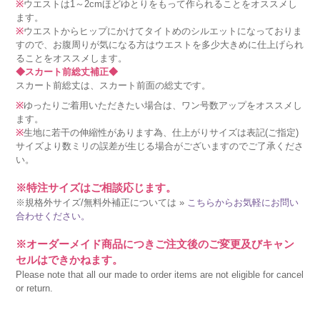
※
ウエストは1～2cmほどゆとりをもって作られることをオススメし
ます。
※
ウエストからヒップにかけてタイトめのシルエットになっておりま
すので、お腹周りが気になる方はウエストを多少大きめに仕上げられ
ることをオススメします。
◆スカート前総丈補正◆
スカート前総丈は、スカート前面の総丈です。
※
ゆったりご着用いただきたい場合は、ワン号数アップをオススメし
ます。
※
生地に若干の伸縮性があります為、仕上がりサイズは表記(ご指定)
サイズより数ミリの誤差が生じる場合がございますのでご了承くださ
い。
※特注サイズはご相談応じます。
※規格外サイズ/無料外補正については »
こちらからお気軽にお問い
合わせください。
※オーダーメイド商品につきご注文後のご変更及びキャン
セルはできかねます。
Please note that all our made to order items are not eligible for cancel
or return.