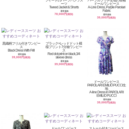
ツイードのハーフパンツス
パープルプッチ生地の長袖
ーツ
ドールワンピース
Tweed Jacket & Shorts
A-Line Dress, Purple Parolari
Fabric
通常価格
78,000円
(税別)
通常価格
39,000円
(税別)
黒織柄フリル付きワンピー
ブラック×レッドドット模
ス
様プリント7分袖ワンピー
Black Dress With Frill
ス
Red dot print on black,3/4
通常価格
sleeve dress
39,000円
(税別)
通常価格
39,000円
(税別)
ドールワンピース
PAROLARI EMILIO PUCCI生
地
A-line Dress in PAROLARI
EMILIO PUCCI
通常価格
39,000円
(税別)
ドールワンピース
ストール付きツーピース