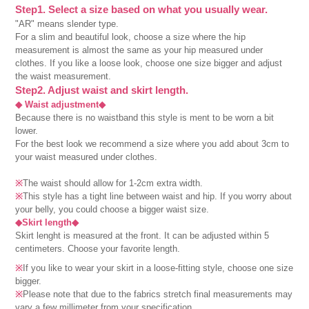
Step1. Select a size based on what you usually wear.
"AR" means slender type.
For a slim and beautiful look, choose a size where the hip
measurement is almost the same as your hip measured under
clothes. If you like a loose look, choose one size bigger and adjust
the waist measurement.
Step2. Adjust waist and skirt length.
◆ Waist adjustment◆
Because there is no waistband this style is ment to be worn a bit
lower.
For the best look we recommend a size where you add about 3cm to
your waist measured under clothes.
※
The waist should allow for 1-2cm extra width.
※
This style has a tight line between waist and hip. If you worry about
your belly, you could choose a bigger waist size.
◆Skirt length◆
Skirt lenght is measured at the front. It can be adjusted within 5
centimeters. Choose your favorite length.
※
If you like to wear your skirt in a loose-fitting style, choose one size
bigger.
※
Please note that due to the fabrics stretch final measurements may
vary a few millimeter from your specification