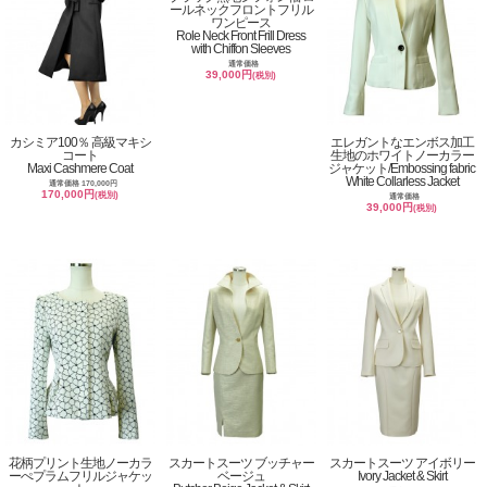
ールネックフロントフリル
ワンピース
Role Neck Front Frill Dress
with Chiffon Sleeves
通常価格
39,000円
(税別)
カシミア100％ 高級マキシ
エレガントなエンボス加工
コート
生地のホワイトノーカラー
Maxi Cashmere Coat
ジャケット/Embossing fabric
White Collarless Jacket
通常価格 170,000円
170,000円
(税別)
通常価格
39,000円
(税別)
花柄プリント生地ノーカラ
スカートスーツ ブッチャー
スカートスーツ アイボリー
ーぺプラムフリルジャケッ
ベージュ
Ivory Jacket & Skirt