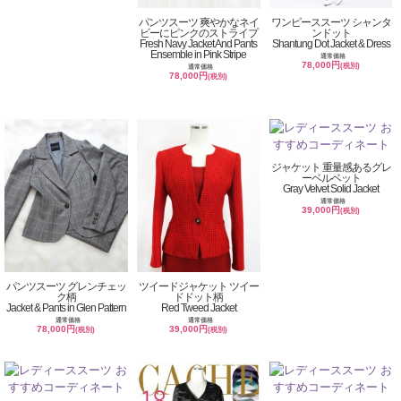
パンツスーツ 爽やかなネイ
ワンピーススーツ シャンタ
ビーにピンクのストライプ
ンドット
Fresh Navy Jacket And Pants
Shantung Dot Jacket & Dress
Ensemble in Pink Stripe
通常価格
78,000円
(税別)
通常価格
78,000円
(税別)
ジャケット 重量感あるグレ
ーベルベット
Gray Velvet Solid Jacket
通常価格
39,000円
(税別)
パンツスーツ グレンチェッ
ツイードジャケット ツイー
ク柄
ドドット柄
Jacket & Pants in Glen Pattern
Red Tweed Jacket
通常価格
通常価格
78,000円
39,000円
(税別)
(税別)