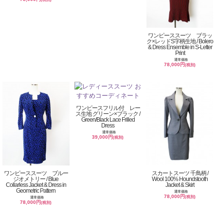
ワンピーススーツ ブラッ
ク×レッドS字柄生地 / Bolero
& Dress Ensemble in S-Letter
Print
通常価格
78,000円
(税別)
ワンピースフリル付 レー
ス生地 グリーン×ブラック /
Green/Black Lace Frilled
Dress
通常価格
39,000円
(税別)
ワンピーススーツ ブルー
スカートスーツ 千鳥柄 /
ジオメトリー / Blue
Wool 100% Houndstooth
Collarless Jacket & Dress in
Jacket & Skirt
Geometric Pattern
通常価格
78,000円
(税別)
通常価格
78,000円
(税別)