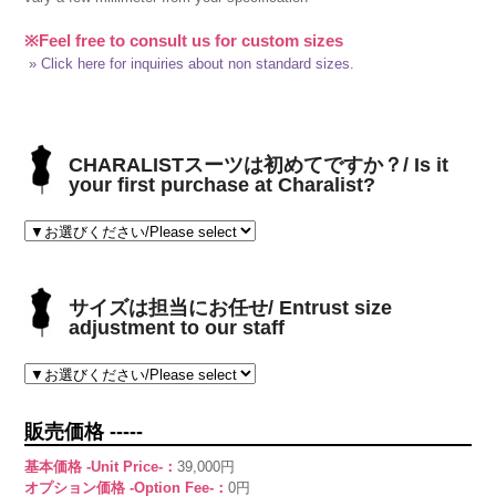
※Feel free to consult us for custom sizes
» Click here for inquiries about non standard sizes.
CHARALISTスーツは初めてですか？/ Is it
your first purchase at Charalist?
サイズは担当にお任せ/ Entrust size
adjustment to our staff
販売価格 -----
基本価格 -Unit Price-：
39,000円
オプション価格 -Option Fee-：
0円