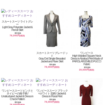
スカートスーツ ライトグレ
ー
Light Gray Polyester Jacket &
Pencil Skirt
通常価格
78,000円
(税別)
スカートスーツ グレードッ
ワンピース
ト
High Waisted Square Neck
Gray Dot Single Breasted
Dress in Abstract Print Made of
Jacket and Flare Skirt
PAROLARI EMILIO PUCCI
Fabric
通常価格
78,000円
(税別)
通常価格
39,000円
(税別)
ワンピーススーツ ピンクと
ワンピーススーツ ブラック
ネイビーの格子柄 /
×ホワイト 花柄 / Jacket &
Unstructured Jacket & Dress in
Dress in Floral Print
Check Pattern
通常価格
78,000円
(税別)
通常価格
78,000円
(税別)