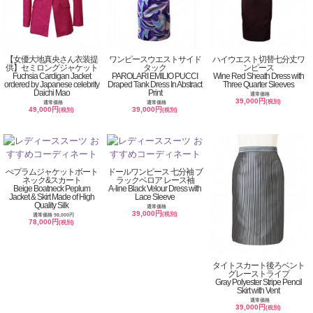
【女優大地真央さん衣装提
ワンピースウエストサイド
ハイウエスト切替七分丈ワ
供】セミロングジャケット
タック
ンピース
Fuchsia Cardigan Jacket
PAROLARI EMILIO PUCCI
Wine Red Sheath Dress with
ordered by Japanese celebrity
Draped Tank Dress In Abstract
Three Quarter Sleeves
Daichi Mao
Print
通常価格
39,000円
(税別)
通常価格
通常価格
49,000円
39,000円
(税別)
(税別)
ぺプラムジャケットボート
ドールワンピース 七分袖 ブ
ネック&スカート
ラックベロア レース袖
Beige Boatneck Peplum
A-line Black Velour Dress with
Jacket & Skirt Made of High
Lace Sleeve
Quality Silk
通常価格
39,000円
(税別)
通常価格 98,000円
78,000円
(税別)
タイトスカート後ろベント
グレーストライプ
Gray Polyester Stripe Pencil
Skirt with Vent
通常価格
39,000円
(税別)