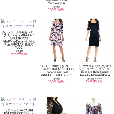
Beige A-line Dress in
Geometric print
通常価格
39,000円
(税別)
カシュクール半袖センター
フリルタイト PAROLARI
EMILIO PUCCI
Fitted Wrap Dress with Frill at
Front PAROLARI EMILIO
PUCCI
通常価格
39,000円
(税別)
ワンピース8枚はぎフレア
ハイウエスト切替七分袖ワ
ー PAROLARI EMILIO PUCCI
ンピース ブラックレース
8 panels Flare Dress
Black Lace Three Quarter
PAROLARI EMILIO PUCCI
Sleeve High Waisted Dress
通常価格
通常価格 45,000円
39,000円
39,000円
(税別)
(税別)
サロペット PAROLARI
EMILIO PUCCI ブラック