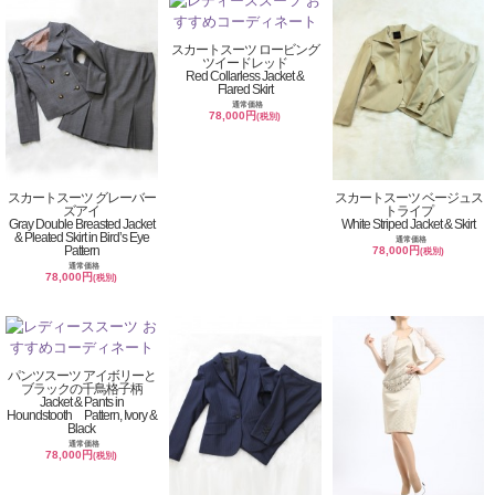
スカートスーツ ロービング
ツイードレッド
Red Collarless Jacket &
Flared Skirt
通常価格
78,000円
(税別)
スカートスーツ グレーバー
スカートスーツ ベージュス
ズアイ
トライプ
Gray Double Breasted Jacket
White Striped Jacket & Skirt
& Pleated Skirt in Bird’s Eye
通常価格
Pattern
78,000円
(税別)
通常価格
78,000円
(税別)
パンツスーツ アイボリーと
ブラックの千鳥格子柄
Jacket & Pants in
Houndstooth Pattern, Ivory &
Black
通常価格
78,000円
(税別)