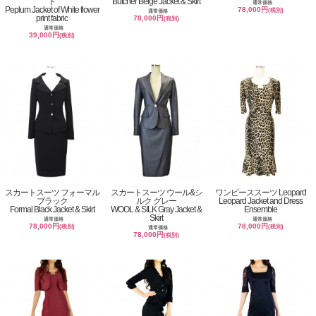
ト
Butcher Beige Jacket & Skirt
通常価格
Peplum Jacket of White flower
78,000円
(税別)
通常価格
print fabric
78,000円
(税別)
通常価格
39,000円
(税別)
スカートスーツ フォーマル
スカートスーツ ウール&シ
ワンピーススーツ Leopard
ブラック
ルク グレー
Leopard Jacket and Dress
Formal Black Jacket & Skirt
WOOL & SILK Gray Jacket &
Ensemble
Skirt
通常価格
通常価格
78,000円
78,000円
(税別)
(税別)
通常価格
78,000円
(税別)