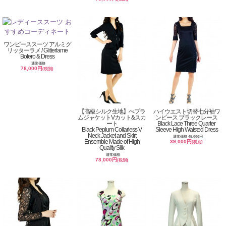
ワンピーススーツ アルミグ
リッターラメ / Glitterlame
Bolero & Dress
通常価格
78,000円
(税別)
【高級シルク生地】ぺプラ
ハイウエスト切替七分袖ワ
ムジャケットVカット&スカ
ンピース ブラックレース
ート
Black Lace Three Quarter
Black Peplum Collarless V
Sleeve High Waisted Dress
Neck Jacket and Skirt
通常価格 45,000円
Ensemble Made of High
39,000円
(税別)
Quality Silk
通常価格
78,000円
(税別)