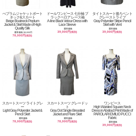
ぺプラムジャケットボート
ドールワンピース 七分袖 ブ
タイトスカート後ろベント
ネック&スカート
ラックベロア レース袖
グレーストライプ
Beige Boatneck Peplum
A-line Black Velour Dress with
Gray Polyester Stripe Pencil
Jacket & Skirt Made of High
Lace Sleeve
Skirt with Vent
Quality Silk
通常価格
通常価格
39,000円
39,000円
(税別)
(税別)
通常価格 98,000円
78,000円
(税別)
スカートスーツ ライトグレ
スカートスーツ グレードッ
ワンピース
ー
ト
High Waisted Square Neck
Light Gray Polyester Jacket &
Gray Dot Single Breasted
Dress in Abstract Print Made of
Pencil Skirt
Jacket and Flare Skirt
PAROLARI EMILIO PUCCI
Fabric
通常価格
通常価格
78,000円
78,000円
(税別)
(税別)
通常価格
39,000円
(税別)