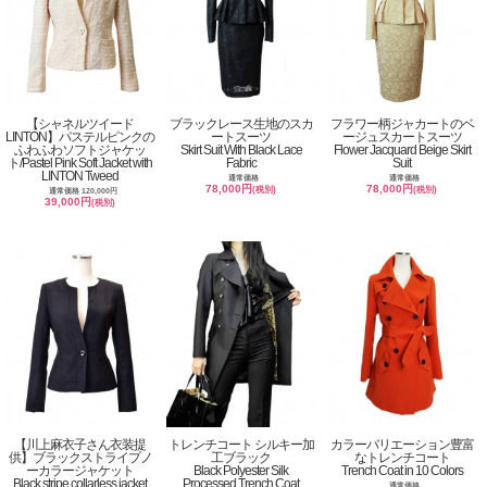
【シャネルツイード
ブラックレース生地のスカ
フラワー柄ジャカートのベ
LINTON】パステルピンクの
ートスーツ
ージュスカートスーツ
ふわふわソフトジャケッ
Skirt Suit With Black Lace
Flower Jacquard Beige Skirt
ト/Pastel Pink Soft Jacket with
Fabric
Suit
LINTON Tweed
通常価格
通常価格
78,000円
78,000円
(税別)
(税別)
通常価格 120,000円
39,000円
(税別)
【川上麻衣子さん衣装提
トレンチコート シルキー加
カラーバリエーション豊富
供】ブラックストライプノ
工ブラック
なトレンチコート
ーカラージャケット
Black Polyester Silk
Trench Coat in 10 Colors
Black stripe collarless jacket
Processed Trench Coat
通常価格