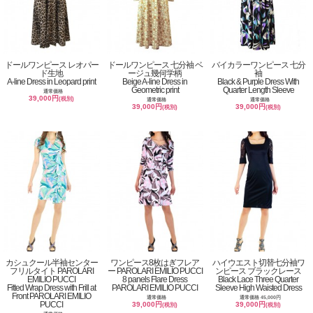
ドールワンピース レオパー
ドールワンピース 七分袖 ベ
バイカラーワンピース 七分
ド生地
ージュ幾何学柄
袖
A-line Dress in Leopard print
Beige A-line Dress in
Black & Purple Dress With
Geometric print
Quarter Length Sleeve
通常価格
39,000円
(税別)
通常価格
通常価格
39,000円
39,000円
(税別)
(税別)
カシュクール半袖センター
ワンピース8枚はぎフレア
ハイウエスト切替七分袖ワ
フリルタイト PAROLARI
ー PAROLARI EMILIO PUCCI
ンピース ブラックレース
EMILIO PUCCI
8 panels Flare Dress
Black Lace Three Quarter
Fitted Wrap Dress with Frill at
PAROLARI EMILIO PUCCI
Sleeve High Waisted Dress
Front PAROLARI EMILIO
通常価格
通常価格 45,000円
PUCCI
39,000円
39,000円
(税別)
(税別)