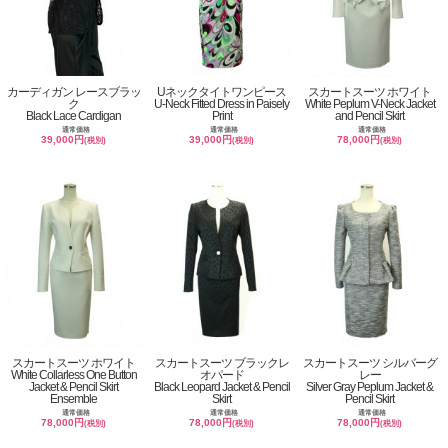
カーディガン レースブラッ
Uネックタイトワンピース
スカートスーツ ホワイト
ク
U-Neck Fitted Dress in Paisely
White Peplum V-Neck Jacket
Black Lace Cardigan
Print
and Pencil Skirt
通常価格
通常価格
通常価格
39,000円
39,000円
78,000円
(税別)
(税別)
(税別)
スカートスーツ ホワイト
スカートスーツ ブラックレ
スカートスーツ シルバーグ
White Collarless One Button
オパード
レー
Jacket & Pencil Skirt
Black Leopard Jacket & Pencil
Silver Gray Peplum Jacket &
Ensemble
Skirt
Pencil Skirt
通常価格
通常価格
通常価格
78,000円
78,000円
78,000円
(税別)
(税別)
(税別)