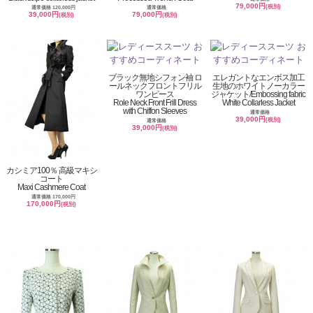
79,000円
(税別)
通常価格 120,000円
通常価格
39,000円
79,000円
(税別)
(税別)
ブラック無地シフォン袖 ロ
エレガントなエンボス加工
ールネックフロントフリル
生地のホワイトノーカラー
ワンピース
ジャケット/Embossing fabric
Role Neck Front Frill Dress
White Collarless Jacket
with Chiffon Sleeves
通常価格
39,000円
(税別)
通常価格
39,000円
(税別)
カシミア100％ 高級マキシ
コート
Maxi Cashmere Coat
通常価格 170,000円
170,000円
(税別)