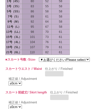
1号（4S）
80
52
58
3号（3S）
83
55
58
5号（SS）
86
58
58
7号（S）
89
61
58
9号（M）
92
64
58
11号（L）
95
67
58
13号（LL）
98
70
61
15号（3L）
101
73
61
17号（4L）
104
76
61
19号（5L）
107
79
61
21号（6L）
110
82
61
■スカート号数 -Size-
スカートウエスト / Waist
仕上がり / Finished
補正値 / Adjustment
スカート前総丈/ Skirt length
仕上がり / Finished
補正値 / Adjustment