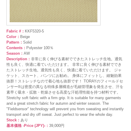
Fabric #：
KKF5320-5
Color：
Beige
Pattern：
Solid
Contents：
Polyester 100％
Season：
AW
Description：
非常に良く伸びる素材でできたストレッチ生地。通気
性も良く、快適に着ていただけます。 非常に良く伸びる素材ででき
たストレッチ生地。通気性も良く、快適に着ていただけます。 ジャ
ケット、スカート、パンツにお勧め。 身体にフィットし、細魅効果
抜群！ストレッチなので着心地も抜群です！ TORAYのフィールドセ
ンサー®は密度の異なる特殊多層構造が毛細管理象を発生させ、汗を
素早く吸水・拡散・乾燥させる高度な汗処理性能を持つ材料です。
Stretchy soft fabric with a firm grip. It is suitable for many garments
and a great stretch fabric for autumn and winter season. The
"Fieldsensor" technology will prevent you from sweating and instantly
transport and dry off sweat. Just perfect to wear the whole day.
Stock：
あり
基本価格 -Price (JPY)-：
39,000円