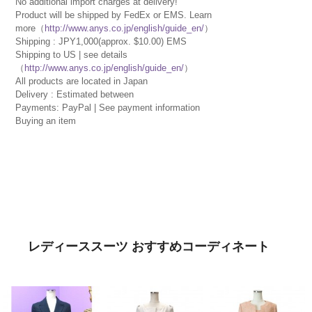
No additional import charges at delivery!
Product will be shipped by FedEx or EMS. Learn
more（
http://www.anys.co.jp/english/guide_en/
）
Shipping : JPY1,000(approx. $10.00) EMS
Shipping to US | see details
（
http://www.anys.co.jp/english/guide_en/
）
All products are located in Japan
Delivery : Estimated between
Payments: PayPal | See payment information
Buying an item
レディーススーツ おすすめコーディネート