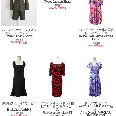
Tweed Jacket & Shorts
通常価格
78,000円
(税別)
ハーフパンツスーツ ナポレ
パープルプッチ生地の長袖
オンカラージャケット
ドールワンピース
Tweed Jacket & Shorts
A-Line Dress, Purple Parolari
Fabric
通常価格
78,000円
(税別)
通常価格
39,000円
(税別)
黒織柄フリル付きワンピー
ブラック×レッドドット模
ドールワンピース
ス
様プリント7分袖ワンピー
PAROLARI EMILIO PUCCI生
Black Dress With Frill
ス
地
Red dot print on black,3/4
A-line Dress in PAROLARI
通常価格
sleeve dress
EMILIO PUCCI
39,000円
(税別)