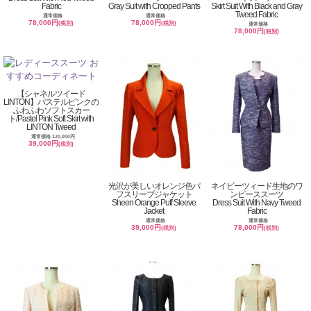
Fabric
Gray Suit with Cropped Pants
Skirt Suit With Black and Gray
Tweed Fabric
通常価格
通常価格
78,000円
78,000円
(税別)
(税別)
通常価格
78,000円
(税別)
【シャネルツイード
LINTON】パステルピンクの
ふわふわソフトスカー
ト/Pastel Pink Soft Skirt with
LINTON Tweed
通常価格 120,000円
39,000円
(税別)
光沢が美しいオレンジ色パ
ネイビーツィード生地のワ
フスリーブジャケット
ンピーススーツ
Sheen Orange Puff Sleeve
Dress Suit With Navy Tweed
Jacket
Fabric
通常価格
通常価格
39,000円
78,000円
(税別)
(税別)