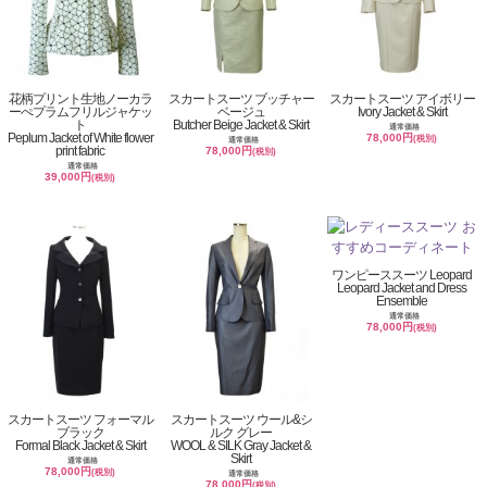
花柄プリント生地ノーカラ
スカートスーツ ブッチャー
スカートスーツ アイボリー
ーぺプラムフリルジャケッ
ベージュ
Ivory Jacket & Skirt
ト
Butcher Beige Jacket & Skirt
通常価格
Peplum Jacket of White flower
78,000円
(税別)
通常価格
print fabric
78,000円
(税別)
通常価格
39,000円
(税別)
ワンピーススーツ Leopard
Leopard Jacket and Dress
Ensemble
通常価格
78,000円
(税別)
スカートスーツ フォーマル
スカートスーツ ウール&シ
ブラック
ルク グレー
Formal Black Jacket & Skirt
WOOL & SILK Gray Jacket &
Skirt
通常価格
78,000円
(税別)
通常価格
78,000円
(税別)