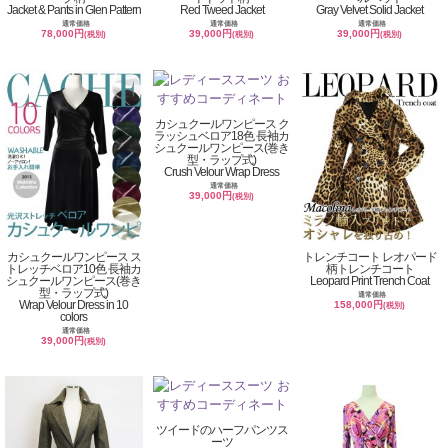
Jacket & Pants in Glen Pattern
Red Tweed Jacket
Gray Velvet Solid Jacket
通常価格
通常価格
通常価格
78,000円
39,000円
39,000円
(税別)
(税別)
(税別)
カシュクールワンピース ク
ラッシュベロア18色 長袖カ
シュクールワンピース(巻き
型・ラップ式)
Crush Velour Wrap Dress
通常価格
39,000円
(税別)
カシュクールワンピース ス
トレンチコート レオパード
トレッチベロア10色 長袖カ
柄トレンチコート
シュクールワンピース(巻き
Leopard Print Trench Coat
型・ラップ式)
通常価格
Wrap Velour Dress in 10
158,000円
(税別)
colors
通常価格
39,000円
(税別)
ツイードのハーフパンツス
ーツ