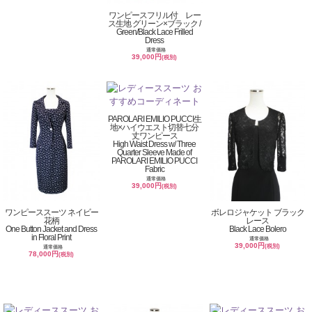
ワンピースフリル付 レー
ス生地 グリーン×ブラック /
Green/Black Lace Frilled
Dress
通常価格
39,000円
(税別)
PAROLARI EMILIO PUCCI生
地×ハイウエスト切替七分
丈ワンピース
High Waist Dress w/ Three
Quarter Sleeve Made of
PAROLARI EMILIO PUCCI
Fabric
通常価格
39,000円
(税別)
ワンピーススーツ ネイビー
ボレロジャケット ブラック
花柄
レース
One Button Jacket and Dress
Black Lace Bolero
in Floral Print
通常価格
39,000円
(税別)
通常価格
78,000円
(税別)