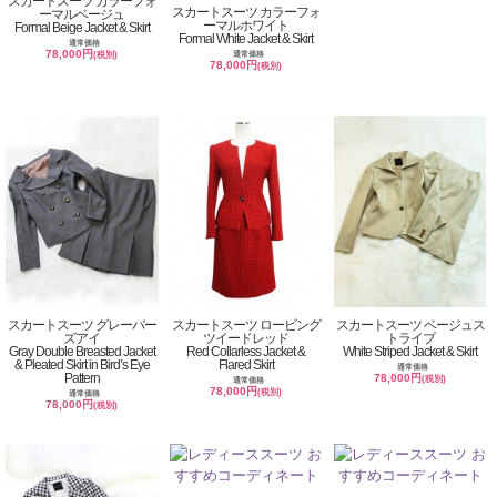
スカートスーツ カラーフォ
スカートスーツ カラーフォ
ーマルベージュ
ーマルホワイト
Formal Beige Jacket & Skirt
Formal White Jacket & Skirt
通常価格
78,000円
通常価格
(税別)
78,000円
(税別)
スカートスーツ グレーバー
スカートスーツ ロービング
スカートスーツ ベージュス
ズアイ
ツイードレッド
トライプ
Gray Double Breasted Jacket
Red Collarless Jacket &
White Striped Jacket & Skirt
& Pleated Skirt in Bird’s Eye
Flared Skirt
通常価格
Pattern
78,000円
(税別)
通常価格
78,000円
(税別)
通常価格
78,000円
(税別)