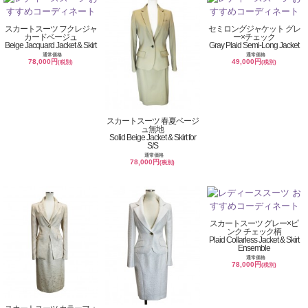
スカートスーツ フクレジャ
セミロングジャケット グレ
カードベージュ
ー×チェック
Beige Jacquard Jacket & Skirt
Gray Plaid Semi-Long Jacket
通常価格
通常価格
78,000円
49,000円
(税別)
(税別)
スカートスーツ 春夏ベージ
ュ無地
Solid Beige Jacket & Skirt for
S/S
通常価格
78,000円
(税別)
スカートスーツ グレー×ピ
ンク チェック柄
Plaid Collarless Jacket & Skirt
Ensemble
通常価格
78,000円
(税別)