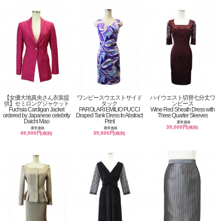
【女優大地真央さん衣装提
ワンピースウエストサイド
ハイウエスト切替七分丈ワ
供】セミロングジャケット
タック
ンピース
Fuchsia Cardigan Jacket
PAROLARI EMILIO PUCCI
Wine Red Sheath Dress with
ordered by Japanese celebrity
Draped Tank Dress In Abstract
Three Quarter Sleeves
Daichi Mao
Print
通常価格
39,000円
(税別)
通常価格
通常価格
49,000円
39,000円
(税別)
(税別)