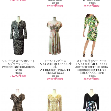
通常価格
通常価格
39,000円
39,000円
(税別)
(税別)
ワンピーススーツ ホワイト
ドールワンピース
ストール付きツーピース
&ブラックレース
PAROLARI EMILIO PUCCI生
PAROLARI EMILIO PUCCI
White and Blacklace Jacket &
地
3 items ensemble: Top, skirt &
Dress
A-line Dress in PAROLARI
stole made of PAROLARI
EMILIO PUCCI
EMILIO PUCCI fabric
通常価格
78,000円
(税別)
通常価格
通常価格
39,000円
39,000円
(税別)
(税別)