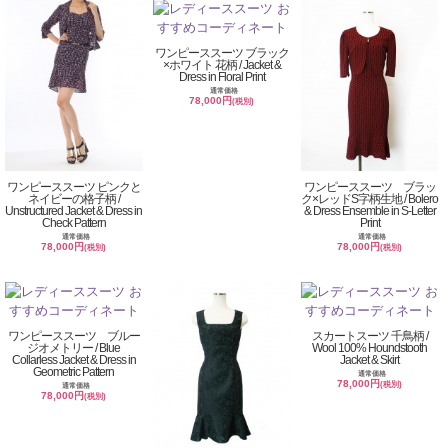
ワンピーススーツ ブラック
×ホワイト 花柄 / Jacket &
Dress in Floral Print
通常価格
78,000円
(税別)
ワンピーススーツ ピンクと
ワンピーススーツ ブラッ
ネイビーの格子柄 /
ク×レッドS字柄生地 / Bolero
Unstructured Jacket & Dress in
& Dress Ensemble in S-Letter
Check Pattern
Print
通常価格
通常価格
78,000円
78,000円
(税別)
(税別)
ワンピーススーツ ブルー
スカートスーツ 千鳥柄 /
ジオメトリー / Blue
Wool 100% Houndstooth
Collarless Jacket & Dress in
Jacket & Skirt
Geometric Pattern
通常価格
78,000円
(税別)
通常価格
78,000円
(税別)