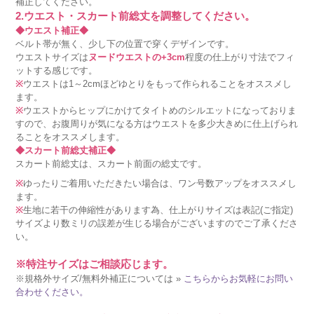
補正してください。
2.ウエスト・スカート前総丈を調整してください。
◆ウエスト補正◆
ベルト帯が無く、少し下の位置で穿くデザインです。
ウエストサイズは
ヌードウエストの+3cm
程度の仕上がり寸法でフィ
ットする感じです。
※
ウエストは1～2cmほどゆとりをもって作られることをオススメし
ます。
※
ウエストからヒップにかけてタイトめのシルエットになっておりま
すので、お腹周りが気になる方はウエストを多少大きめに仕上げられ
ることをオススメします。
◆スカート前総丈補正◆
スカート前総丈は、スカート前面の総丈です。
※
ゆったりご着用いただきたい場合は、ワン号数アップをオススメし
ます。
※
生地に若干の伸縮性があります為、仕上がりサイズは表記(ご指定)
サイズより数ミリの誤差が生じる場合がございますのでご了承くださ
い。
※特注サイズはご相談応じます。
※規格外サイズ/無料外補正については »
こちらからお気軽にお問い
合わせください。