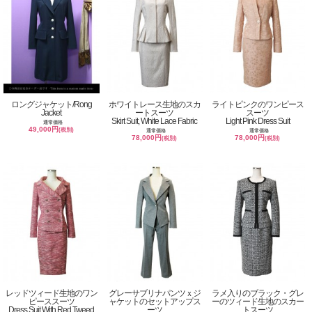
ロングジャケット/Rong
ホワイトレース生地のスカ
ライトピンクのワンピース
Jacket
ートスーツ
スーツ
Skirt Suit, White Lace Fabric
Light Pink Dress Suit
通常価格
49,000円
(税別)
通常価格
通常価格
78,000円
78,000円
(税別)
(税別)
レッドツィード生地のワン
グレーサブリナパンツｘジ
ラメ入りのブラック・グレ
ピーススーツ
ャケットのセットアップス
ーのツィード生地のスカー
Dress Suit With Red Tweed
ーツ
トスーツ