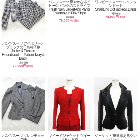
パンツスーツ 爽やかなネイ
ワンピーススーツ シャンタ
ビーにピンクのストライプ
ンドット
Fresh Navy Jacket And Pants
Shantung Dot Jacket & Dress
Ensemble in Pink Stripe
通常価格
78,000円
(税別)
通常価格
78,000円
(税別)
パンツスーツ アイボリーと
ブラックの千鳥格子柄
Jacket & Pants in
Houndstooth Pattern, Ivory &
Black
通常価格
78,000円
(税別)
パンツスーツ グレンチェッ
ツイードジャケット ツイー
ジャケット 重量感あるグレ
ク柄
ドドット柄
ーベルベット