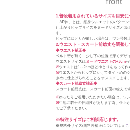
1.普段着用されているサイズを目安
「AR体」とは、細身シルエットのパターン
仕上がりヒップサイズをヌードサイズとほ
す。
ヒップにゆとりが欲しい場合は、ワン号数
2.ウエスト・スカート前総丈を調整
◆ウエスト補正◆
ベルト帯が無く、少し下の位置で穿くデザ
ウエストサイズは
ヌードウエストの+3cm
程
※
ウエストは1～2cmほどゆとりをもって
※
ウエストからヒップにかけてタイトめの
きめに仕上げられることをオススメします
◆スカート前総丈補正◆
スカート前総丈は、スカート前面の総丈で
※
ゆったりご着用いただきたい場合は、ワ
※
生地に若干の伸縮性があります為、仕上が
でご了承ください。
※特注サイズはご相談応じます。
※規格外サイズ/無料外補正については »
こ