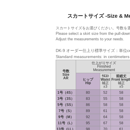
スカートサイズ -Size & Mea
スカートサイズをお選びください。号数を
Please select a skirt size from the pull-do
Adjust the measurements to your needs.
DK-9 オーダー仕上り標準サイズ：単位c
Standard measurements: in centimeters
仕上がりサイズ
Finished
Measurement
号数
Size
ｳｴｽﾄ
前総丈
AR
ヒップ
Waist
Front lengt
Hip
補正
補正
±3
±5
1号（4S）
80
52
58
3号（3S）
83
55
58
5号（SS）
86
58
58
7号（S）
89
61
58
9号（M）
92
64
58
11号（L）
95
67
58
13号（LL）
98
70
61