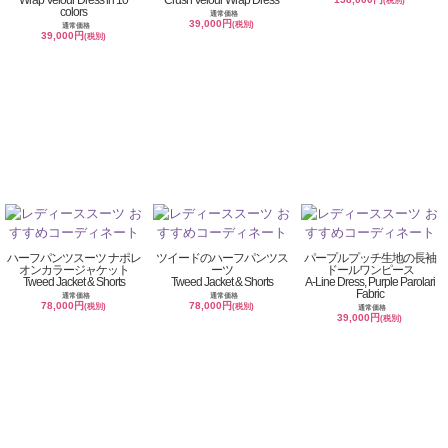
(税別)
colors
通常価格
39,000円
(税別)
通常価格
39,000円
(税別)
ハーフパンツスーツ ナポレ
ツイードのハーフパンツス
パープルプッチ生地の長袖
オンカラージャケット
ーツ
ドールワンピース
Tweed Jacket & Shorts
Tweed Jacket & Shorts
A-Line Dress, Purple Parolari
Fabric
通常価格
通常価格
78,000円
78,000円
(税別)
(税別)
通常価格
39,000円
(税別)