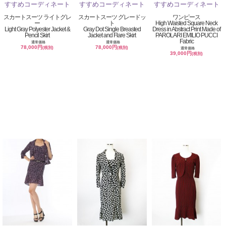
スカートスーツ ライトグレ
スカートスーツ グレードッ
ワンピース
ー
ト
High Waisted Square Neck
Light Gray Polyester Jacket &
Gray Dot Single Breasted
Dress in Abstract Print Made of
Pencil Skirt
Jacket and Flare Skirt
PAROLARI EMILIO PUCCI
Fabric
通常価格
通常価格
78,000円
78,000円
(税別)
(税別)
通常価格
39,000円
(税別)