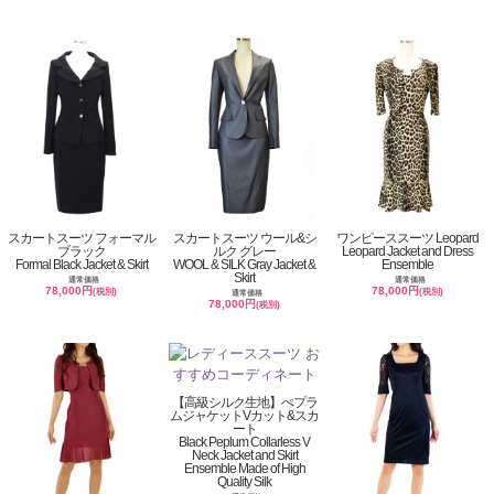
スカートスーツ フォーマル
スカートスーツ ウール&シ
ワンピーススーツ Leopard
ブラック
ルク グレー
Leopard Jacket and Dress
Formal Black Jacket & Skirt
WOOL & SILK Gray Jacket &
Ensemble
Skirt
通常価格
通常価格
78,000円
78,000円
(税別)
(税別)
通常価格
78,000円
(税別)
【高級シルク生地】ぺプラ
ムジャケットVカット&スカ
ート
Black Peplum Collarless V
Neck Jacket and Skirt
Ensemble Made of High
Quality Silk