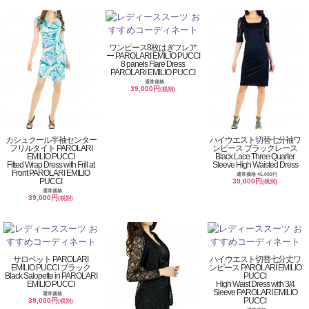
ワンピース8枚はぎフレア
ー PAROLARI EMILIO PUCCI
8 panels Flare Dress
PAROLARI EMILIO PUCCI
通常価格
39,000円
(税別)
カシュクール半袖センター
ハイウエスト切替七分袖ワ
フリルタイト PAROLARI
ンピース ブラックレース
EMILIO PUCCI
Black Lace Three Quarter
Fitted Wrap Dress with Frill at
Sleeve High Waisted Dress
Front PAROLARI EMILIO
通常価格 45,000円
PUCCI
39,000円
(税別)
通常価格
39,000円
(税別)
サロペット PAROLARI
ハイウエスト切替七分丈ワ
EMILIO PUCCI ブラック
ンピース PAROLARI EMILIO
Black Salopette in PAROLARI
PUCCI
EMILIO PUCCI
High Waist Dress with 3/4
Sleeve PAROLARI EMILIO
通常価格
PUCCI
39,000円
(税別)