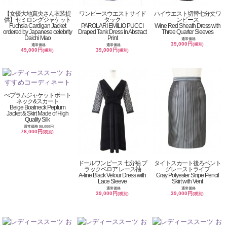
【女優大地真央さん衣装提
ワンピースウエストサイド
ハイウエスト切替七分丈ワ
供】セミロングジャケット
タック
ンピース
Fuchsia Cardigan Jacket
PAROLARI EMILIO PUCCI
Wine Red Sheath Dress with
ordered by Japanese celebrity
Draped Tank Dress In Abstract
Three Quarter Sleeves
Daichi Mao
Print
通常価格
39,000円
(税別)
通常価格
通常価格
49,000円
39,000円
(税別)
(税別)
ぺプラムジャケットボート
ネック&スカート
Beige Boatneck Peplum
Jacket & Skirt Made of High
Quality Silk
通常価格 98,000円
78,000円
(税別)
ドールワンピース 七分袖 ブ
タイトスカート後ろベント
ラックベロア レース袖
グレーストライプ
A-line Black Velour Dress with
Gray Polyester Stripe Pencil
Lace Sleeve
Skirt with Vent
通常価格
通常価格
39,000円
39,000円
(税別)
(税別)