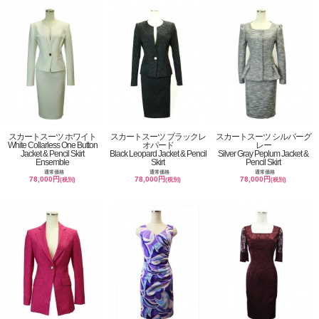
スカートスーツ ホワイト
スカートスーツ ブラックレ
スカートスーツ シルバーグ
White Collarless One Button
オパード
レー
Jacket & Pencil Skirt
Black Leopard Jacket & Pencil
Silver Gray Peplum Jacket &
Ensemble
Skirt
Pencil Skirt
通常価格
通常価格
通常価格
78,000円
78,000円
78,000円
(税別)
(税別)
(税別)