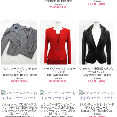
Ensemble in Pink Stripe
通常価格
78,000円
(税別)
通常価格
78,000円
(税別)
パンツスーツ グレンチェッ
ツイードジャケット ツイー
ジャケット 重量感あるグレ
ク柄
ドドット柄
ーベルベット
Jacket & Pants in Glen Pattern
Red Tweed Jacket
Gray Velvet Solid Jacket
通常価格
通常価格
通常価格
78,000円
39,000円
39,000円
(税別)
(税別)
(税別)
カシュクールワンピース ス
カシュクールワンピース ク
トレンチコート レオパード
トレッチベロア10色 長袖カ
ラッシュベロア18色 長袖カ
柄トレンチコート
シュクールワンピース(巻き
シュクールワンピース(巻き
Leopard Print Trench Coat
型・ラップ式)
型・ラップ式)
通常価格
Wrap Velour Dress in 10
Crush Velour Wrap Dress
158,000円