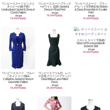
ワンピーススーツ ピンクと
ワンピーススーツ ブラック
ワンピーススーツ ブラッ
ネイビーの格子柄 /
×ホワイト 花柄 / Jacket &
ク×レッドS字柄生地 / Bolero
Unstructured Jacket & Dress in
Dress in Floral Print
& Dress Ensemble in S-Letter
Check Pattern
Print
通常価格
78,000円
(税別)
通常価格
通常価格
78,000円
78,000円
(税別)
(税別)
スカートスーツ 千鳥柄 /
Wool 100% Houndstooth
Jacket & Skirt
通常価格
78,000円
(税別)
ワンピーススーツ ブルー
ワンピースフリル付 レー
ジオメトリー / Blue
ス生地 グリーン×ブラック /
Collarless Jacket & Dress in
Green/Black Lace Frilled
Geometric Pattern
Dress
通常価格
通常価格
78,000円
39,000円
(税別)
(税別)