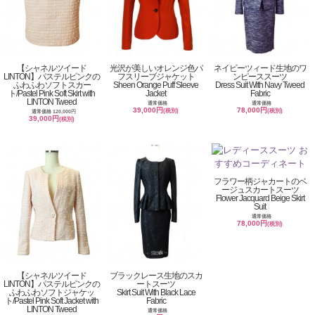
【シャネルツイード
光沢が美しいオレンジ色パ
ネイビーツィード生地のワ
LINTON】パステルピンクの
フスリーブジャケット
ンピーススーツ
ふわふわソフトスカー
Sheen Orange Puff Sleeve
Dress Suit With Navy Tweed
ト/Pastel Pink Soft Skirt with
Jacket
Fabric
LINTON Tweed
通常価格
通常価格
39,000円
78,000円
(税別)
(税別)
通常価格 120,000円
39,000円
(税別)
フラワー柄ジャカートのベ
ージュスカートスーツ
Flower Jacquard Beige Skirt
Suit
通常価格
78,000円
(税別)
【シャネルツイード
ブラックレース生地のスカ
LINTON】パステルピンクの
ートスーツ
ふわふわソフトジャケッ
Skirt Suit With Black Lace
ト/Pastel Pink Soft Jacket with
Fabric
LINTON Tweed
通常価格