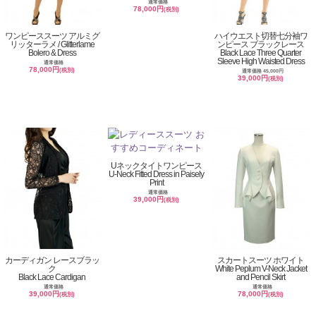
通常価格
78,000円
(税別)
ワンピーススーツ アルミグ
ハイウエスト切替七分袖ワ
リッターラメ / Glitterlame
ンピース ブラックレース
Bolero & Dress
Black Lace Three Quarter
Sleeve High Waisted Dress
通常価格
78,000円
(税別)
通常価格 45,000円
39,000円
(税別)
Uネックタイトワンピース
U-Neck Fitted Dress in Paisely
Print
通常価格
39,000円
(税別)
カーディガン レースブラッ
スカートスーツ ホワイト
ク
White Peplum V-Neck Jacket
Black Lace Cardigan
and Pencil Skirt
通常価格
通常価格
39,000円
78,000円
(税別)
(税別)