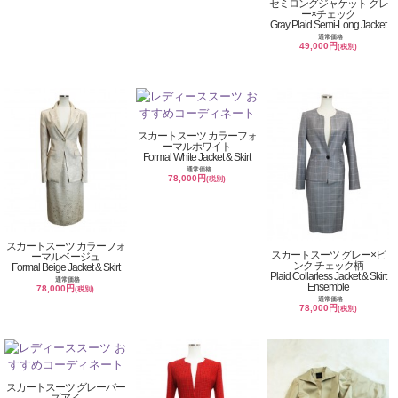
セミロングジャケット グレ
ー×チェック
Gray Plaid Semi-Long Jacket
通常価格
49,000円
(税別)
スカートスーツ カラーフォ
ーマルホワイト
Formal White Jacket & Skirt
通常価格
78,000円
(税別)
スカートスーツ カラーフォ
スカートスーツ グレー×ピ
ーマルベージュ
ンク チェック柄
Formal Beige Jacket & Skirt
Plaid Collarless Jacket & Skirt
通常価格
Ensemble
78,000円
(税別)
通常価格
78,000円
(税別)
スカートスーツ グレーバー
ズアイ