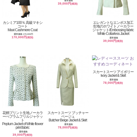
通常価格
39,000円
(税別)
カシミア100％ 高級マキシ
エレガントなエンボス加工
コート
生地のホワイトノーカラー
Maxi Cashmere Coat
ジャケット/Embossing fabric
White Collarless Jacket
通常価格 170,000円
170,000円
(税別)
通常価格
39,000円
(税別)
スカートスーツ アイボリー
Ivory Jacket & Skirt
通常価格
78,000円
(税別)
花柄プリント生地ノーカラ
スカートスーツ ブッチャー
ーぺプラムフリルジャケッ
ベージュ
ト
Butcher Beige Jacket & Skirt
Peplum Jacket of White flower
通常価格
print fabric
78,000円
(税別)
通常価格
39,000円
(税別)