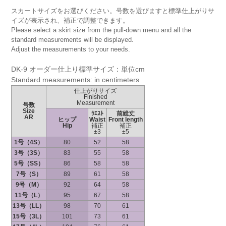
スカートサイズをお選びください。号数を選びますと標準仕上がりサ
イズが表示され、補正で調整できます。
Please select a skirt size from the pull-down menu and all the
standard measurements will be displayed.
Adjust the measurements to your needs.
DK-9 オーダー仕上り標準サイズ：単位cm
Standard measurements: in centimeters
仕上がりサイズ
Finished
Measurement
号数
Size
ｳｴｽﾄ
前総丈
AR
ヒップ
Waist
Front length
Hip
補正
補正
±3
±5
1号（4S）
80
52
58
3号（3S）
83
55
58
5号（SS）
86
58
58
7号（S）
89
61
58
9号（M）
92
64
58
11号（L）
95
67
58
13号（LL）
98
70
61
15号（3L）
101
73
61