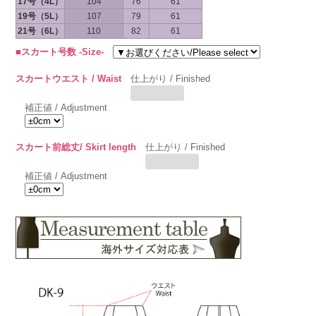
17号（4L）
104
76
61
19号（5L）
107
79
61
21号（6L）
110
82
61
■スカート号数 -Size-
スカートウエスト / Waist
仕上がり / Finished
補正値 / Adjustment
スカート前総丈/ Skirt length
仕上がり / Finished
補正値 / Adjustment