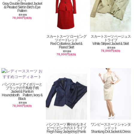
Gray Double Breasted Jacket
& Pleated Skirt in Bird’s Eye
Pattern
通常価格
78,000円
(税別)
スカートスーツ ロービング
スカートスーツ ベージュス
ツイードレッド
トライプ
Red Collarless Jacket &
White Striped Jacket & Skirt
Flared Skirt
通常価格
78,000円
(税別)
通常価格
78,000円
(税別)
パンツスーツ アイボリーと
ブラックの千鳥格子柄
Jacket & Pants in
Houndstooth Pattern, Ivory &
Black
通常価格
78,000円
(税別)
パンツスーツ 爽やかなネイ
ワンピーススーツ シャンタ
ビーにピンクのストライプ
ンドット
Fresh Navy Jacket And Pants
Shantung Dot Jacket & Dress