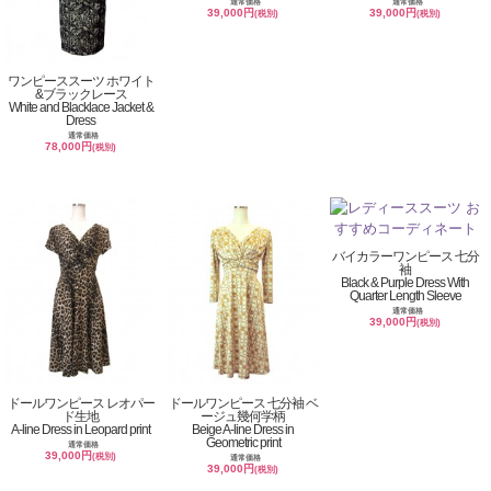
通常価格
通常価格
39,000円
39,000円
(税別)
(税別)
ワンピーススーツ ホワイト
&ブラックレース
White and Blacklace Jacket &
Dress
通常価格
78,000円
(税別)
バイカラーワンピース 七分
袖
Black & Purple Dress With
Quarter Length Sleeve
通常価格
39,000円
(税別)
ドールワンピース レオパー
ドールワンピース 七分袖 ベ
ド生地
ージュ幾何学柄
A-line Dress in Leopard print
Beige A-line Dress in
Geometric print
通常価格
39,000円
(税別)
通常価格
39,000円
(税別)