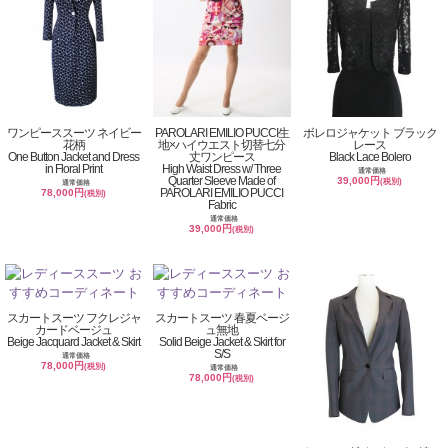
ワンピーススーツ ネイビー
PAROLARI EMILIO PUCCI生
ボレロジャケット ブラック
花柄
地×ハイウエスト切替七分
レース
One Button Jacket and Dress
丈ワンピース
Black Lace Bolero
in Floral Print
High Waist Dress w/ Three
通常価格
Quarter Sleeve Made of
39,000円
(税別)
通常価格
PAROLARI EMILIO PUCCI
78,000円
(税別)
Fabric
通常価格
39,000円
(税別)
スカートスーツ フクレジャ
スカートスーツ 春夏ベージ
カードベージュ
ュ無地
Beige Jacquard Jacket & Skirt
Solid Beige Jacket & Skirt for
S/S
通常価格
78,000円
(税別)
通常価格
78,000円
(税別)