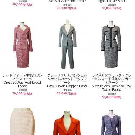
Skirt Suit, White Lace Fabric
Light Pink Dress Suit
通常価格
49,000円
(税別)
通常価格
通常価格
78,000円
78,000円
(税別)
(税別)
レッドツィード生地のワン
グレーサブリナパンツｘジ
ラメ入りのブラック・グレ
ピーススーツ
ャケットのセットアップス
ーのツィード生地のスカー
Dress Suit With Red Tweed
ーツ
トスーツ
Fabric
Gray Suit with Cropped Pants
Skirt Suit With Black and Gray
Tweed Fabric
通常価格
通常価格
78,000円
78,000円
(税別)
(税別)
通常価格
78,000円
(税別)