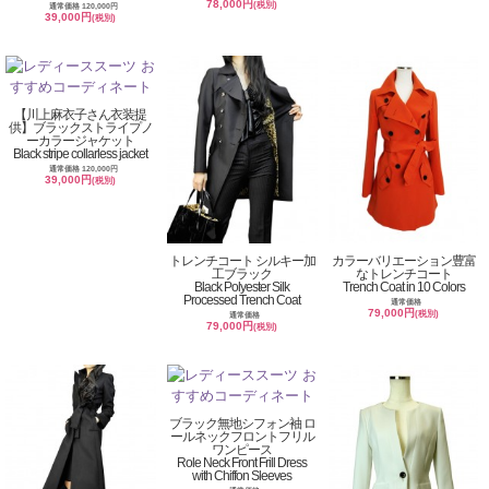
78,000円
(税別)
通常価格 120,000円
39,000円
(税別)
【川上麻衣子さん衣装提
供】ブラックストライプノ
ーカラージャケット
Black stripe collarless jacket
通常価格 120,000円
39,000円
(税別)
トレンチコート シルキー加
カラーバリエーション豊富
工ブラック
なトレンチコート
Black Polyester Silk
Trench Coat in 10 Colors
Processed Trench Coat
通常価格
79,000円
(税別)
通常価格
79,000円
(税別)
ブラック無地シフォン袖 ロ
ールネックフロントフリル
ワンピース
Role Neck Front Frill Dress
with Chiffon Sleeves