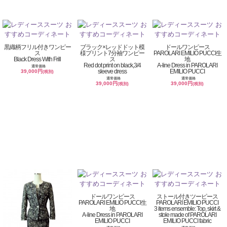
黒織柄フリル付きワンピー
ブラック×レッドドット模
ドールワンピース
ス
様プリント7分袖ワンピー
PAROLARI EMILIO PUCCI生
Black Dress With Frill
ス
地
Red dot print on black,3/4
A-line Dress in PAROLARI
通常価格
sleeve dress
EMILIO PUCCI
39,000円
(税別)
通常価格
通常価格
39,000円
39,000円
(税別)
(税別)
ドールワンピース
ストール付きツーピース
PAROLARI EMILIO PUCCI生
PAROLARI EMILIO PUCCI
地
3 items ensemble: Top, skirt &
A-line Dress in PAROLARI
stole made of PAROLARI
EMILIO PUCCI
EMILIO PUCCI fabric