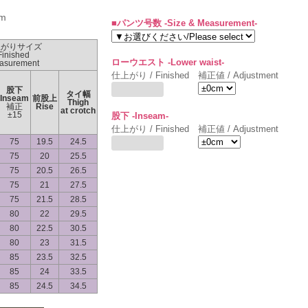
m
■パンツ号数 -Size & Measurement-
上がりサイズ
Finished
ローウエスト -Lower waist-
asurement
仕上がり / Finished
補正値 / Adjustment
股下
タイ幅
Inseam
前股上
Thigh
補正
Rise
at crotch
±15
股下 -Inseam-
仕上がり / Finished
補正値 / Adjustment
75
19.5
24.5
75
20
25.5
75
20.5
26.5
75
21
27.5
75
21.5
28.5
80
22
29.5
80
22.5
30.5
80
23
31.5
85
23.5
32.5
85
24
33.5
85
24.5
34.5