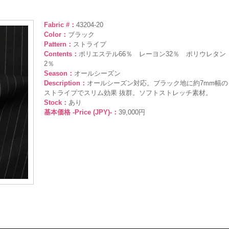
Fabric #：
43204-20
Color：
ブラック
Pattern：
ストライプ
Contents：
ポリエステル66％ レーヨン32％ ポリウレタン
2％
Season：
オールシーズン
Description：
オールシーズン対応。ブラック地に約7mm幅の
ストライプでスリム効果 抜群。ソフトストレッチ素材。
Stock：
あり
基本価格 -Price (JPY)-：
39,000円