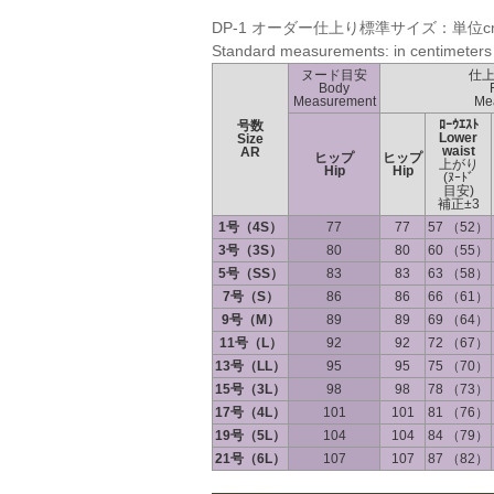
DP-1 オーダー仕上り標準サイズ：単位c
Standard measurements: in centimeters
ヌード目安
仕
Body
Measurement
Me
ﾛｰｳｴｽﾄ
号数
Lower
Size
waist
AR
ヒップ
ヒップ
上がり
Hip
Hip
(ﾇｰﾄﾞ
目安)
補正±3
1号（4S）
77
77
57 （52）
3号（3S）
80
80
60 （55）
5号（SS）
83
83
63 （58）
7号（S）
86
86
66 （61）
9号（M）
89
89
69 （64）
11号（L）
92
92
72 （67）
13号（LL）
95
95
75 （70）
15号（3L）
98
98
78 （73）
17号（4L）
101
101
81 （76）
19号（5L）
104
104
84 （79）
21号（6L）
107
107
87 （82）