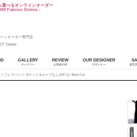
から選べるオンラインオーダー
00 Fabrics Online -
ーンオーダー専門店
ST" Osaka
ND
GALLERY
REVIEW
OUR DESIGNER
S
ギャラリー
お客様の声
デザイナー
直営
販
> フレアパンツ ポケット＆ループなし(DP-1) / Boot Cut