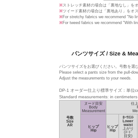
※
ストレッチ素材の場合は「裏地なし」を
※
ツイード素材の場合は「裏地あり」をオ
※
For stretchy fabrics we recommend "No lin
※
For tweed fabrics we recommend "With lin
パンツサイズ / Size & Mea
パンツサイズをお選びください。号数を選
Please select a pants size from the pull-do
Adjust the measurements to your needs.
DP-1 オーダー仕上り標準サイズ：単位c
Standard measurements: in centimeters
ヌード目安
仕
Body
Measurement
Me
ﾛｰｳｴｽﾄ
号数
Lower
Size
waist
AR
ヒップ
ヒップ
上がり
Hip
Hip
(ﾇｰﾄﾞ
目安)