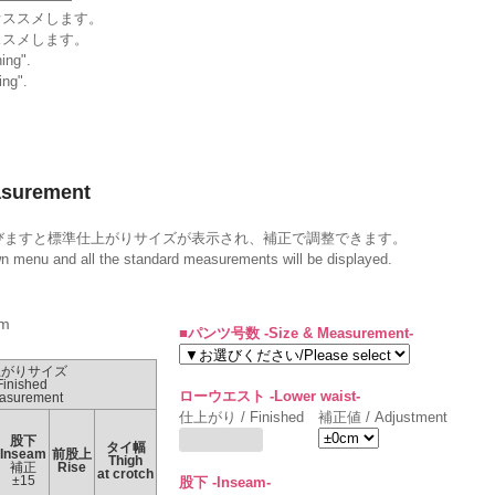
オススメします。
ススメします。
ing".
ing".
surement
びますと標準仕上がりサイズが表示され、補正で調整できます。
wn menu and all the standard measurements will be displayed.
m
■パンツ号数 -Size & Measurement-
上がりサイズ
Finished
ローウエスト -Lower waist-
asurement
仕上がり / Finished
補正値 / Adjustment
股下
タイ幅
Inseam
前股上
Thigh
補正
Rise
at crotch
±15
股下 -Inseam-