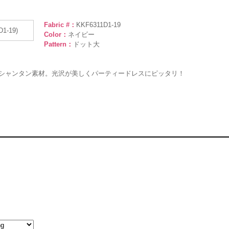
Fabric #：
KKF6311D1-19
Color：
ネイビー
Pattern：
ドット大
シャンタン素材。光沢が美しくパーティードレスにピッタリ！