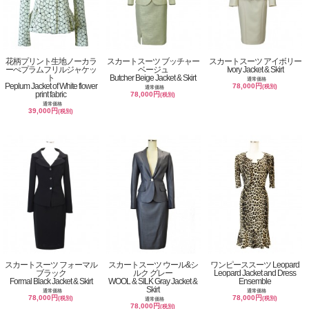
花柄プリント生地ノーカラ
スカートスーツ ブッチャー
スカートスーツ アイボリー
ーぺプラムフリルジャケッ
ベージュ
Ivory Jacket & Skirt
ト
Butcher Beige Jacket & Skirt
通常価格
Peplum Jacket of White flower
78,000円
(税別)
通常価格
print fabric
78,000円
(税別)
通常価格
39,000円
(税別)
スカートスーツ フォーマル
スカートスーツ ウール&シ
ワンピーススーツ Leopard
ブラック
ルク グレー
Leopard Jacket and Dress
Formal Black Jacket & Skirt
WOOL & SILK Gray Jacket &
Ensemble
Skirt
通常価格
通常価格
78,000円
78,000円
(税別)
(税別)
通常価格
78,000円
(税別)