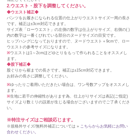
2.ウエスト・股下を調整してください。
◆ウエスト補正◆
パンツをお履きになられる位置の仕上がりウエストサイズ一周の長さ
です。補正は±3cm対応できます。
サイズ表「ローウエスト」の左側の数字は仕上がりサイズ、右側の( )
内の数字は一番くびれている部分のヌードサイズの目安です。
ヒップハングになっておりますので、ヌードウエスト＋9cmで、ロー
ウエストの参考サイズになります。
※
ウエストは1～2cmほどゆとりをもって作られることをオススメし
ます。
◆股下補正◆
股ぐりから裾までの長さです。補正は±15cm対応できます。
お好みの長さに調整してください。
※
ゆったりご着用いただきたい場合は、ワン号数アップをオススメし
ます。
※
生地に若干の伸縮性があります為、仕上がりサイズは表記(ご指定)
サイズより数ミリの誤差が生じる場合がございますのでご了承くださ
い。
※特注サイズはご相談応じます。
※規格外サイズ/無料外補正については »
こちらからお気軽にお問い
合わせください。