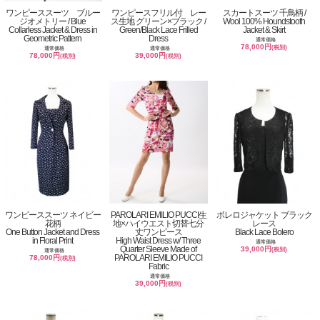
ワンピーススーツ ブルー
ワンピースフリル付 レー
スカートスーツ 千鳥柄 /
ジオメトリー / Blue
ス生地 グリーン×ブラック /
Wool 100% Houndstooth
Collarless Jacket & Dress in
Green/Black Lace Frilled
Jacket & Skirt
Geometric Pattern
Dress
通常価格
78,000円
(税別)
通常価格
通常価格
78,000円
39,000円
(税別)
(税別)
ワンピーススーツ ネイビー
PAROLARI EMILIO PUCCI生
ボレロジャケット ブラック
花柄
地×ハイウエスト切替七分
レース
One Button Jacket and Dress
丈ワンピース
Black Lace Bolero
in Floral Print
High Waist Dress w/ Three
通常価格
Quarter Sleeve Made of
39,000円
(税別)
通常価格
PAROLARI EMILIO PUCCI
78,000円
(税別)
Fabric
通常価格
39,000円
(税別)