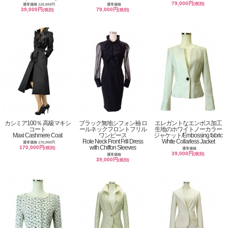
79,000円
(税別)
通常価格 120,000円
通常価格
39,000円
79,000円
(税別)
(税別)
カシミア100％ 高級マキシ
ブラック無地シフォン袖 ロ
エレガントなエンボス加工
コート
ールネックフロントフリル
生地のホワイトノーカラー
Maxi Cashmere Coat
ワンピース
ジャケット/Embossing fabric
Role Neck Front Frill Dress
White Collarless Jacket
通常価格 170,000円
with Chiffon Sleeves
170,000円
(税別)
通常価格
39,000円
(税別)
通常価格
39,000円
(税別)