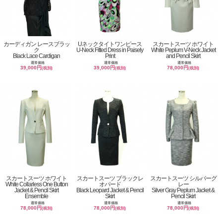
カーディガン レースブラッ
Uネックタイトワンピース
スカートスーツ ホワイト
ク
U-Neck Fitted Dress in Paisely
White Peplum V-Neck Jacket
Black Lace Cardigan
Print
and Pencil Skirt
通常価格
通常価格
通常価格
39,000円
39,000円
78,000円
(税別)
(税別)
(税別)
スカートスーツ ホワイト
スカートスーツ ブラックレ
スカートスーツ シルバーグ
White Collarless One Button
オパード
レー
Jacket & Pencil Skirt
Black Leopard Jacket & Pencil
Silver Gray Peplum Jacket &
Ensemble
Skirt
Pencil Skirt
通常価格
通常価格
通常価格
78,000円
78,000円
78,000円
(税別)
(税別)
(税別)