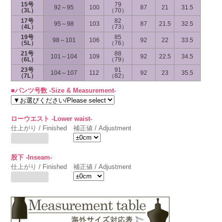
15号
79
92～95
100
87
21
31.5
（3L）
（70）
17号
82
95～98
103
87
21.5
32.5
（4L）
（73）
19号
85
98～101
106
92
22
33.5
（5L）
（76）
21号
88
101～104
109
92
22.5
34.5
（6L）
（79）
23号
91
104～107
112
92
23
35.5
（7L）
（82）
■パンツ号数 -Size & Measurement-
ローウエスト -Lower waist-
仕上がり / Finished
補正値 / Adjustment
股下 -Inseam-
仕上がり / Finished
補正値 / Adjustment