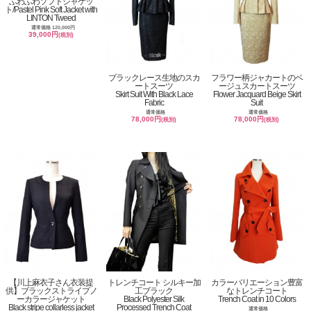
ふわふわソフトジャケッ
ト/Pastel Pink Soft Jacket with
LINTON Tweed
通常価格 120,000円
39,000円
(税別)
ブラックレース生地のスカ
フラワー柄ジャカートのベ
ートスーツ
ージュスカートスーツ
Skirt Suit With Black Lace
Flower Jacquard Beige Skirt
Fabric
Suit
通常価格
通常価格
78,000円
78,000円
(税別)
(税別)
【川上麻衣子さん衣装提
トレンチコート シルキー加
カラーバリエーション豊富
供】ブラックストライプノ
工ブラック
なトレンチコート
ーカラージャケット
Black Polyester Silk
Trench Coat in 10 Colors
Black stripe collarless jacket
Processed Trench Coat
通常価格