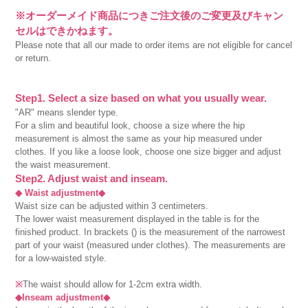
※オーダーメイド商品につきご注文後のご変更及びキャン
セルはできかねます。
Please note that all our made to order items are not eligible for cancel
or return.
Step1. Select a size based on what you usually wear.
"AR" means slender type.
For a slim and beautiful look, choose a size where the hip
measurement is almost the same as your hip measured under
clothes. If you like a loose look, choose one size bigger and adjust
the waist measurement.
Step2. Adjust waist and inseam.
◆ Waist adjustment◆
Waist size can be adjusted within 3 centimeters.
The lower waist measurement displayed in the table is for the
finished product. In brackets () is the measurement of the narrowest
part of your waist (measured under clothes). The measurements are
for a low-waisted style.
※
The waist should allow for 1-2cm extra width.
◆Inseam adjustment◆