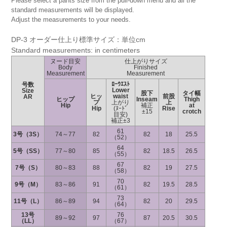
Please select a pants size from the pull-down menu and all the
standard measurements will be displayed.
Adjust the measurements to your needs.
DP-3 オーダー仕上り標準サイズ：単位cm
Standard measurements: in centimeters
ヌード目安
仕上がりサイズ
Body
Finished
Measurement
Measurement
ﾛｰｳｴｽﾄ
号数
Lower
Size
股下
タイ幅
ヒッ
waist
前股
AR
ヒップ
Inseam
Thigh
プ
上がり
上
Hip
補正
at
Hip
(ﾇｰﾄﾞ
Rise
±15
crotch
目安)
補正±3
61
3号（3S）
74～77
82
82
18
25.5
（52）
64
5号（SS）
77～80
85
82
18.5
26.5
（55）
67
7号（S）
80～83
88
82
19
27.5
（58）
70
9号（M）
83～86
91
82
19.5
28.5
（61）
73
11号（L）
86～89
94
82
20
29.5
（64）
13号
76
89～92
97
87
20.5
30.5
（LL）
（67）