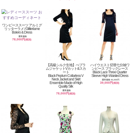
ワンピーススーツ アルミグ
リッターラメ / Glitterlame
Bolero & Dress
通常価格
78,000円
(税別)
【高級シルク生地】ぺプラ
ハイウエスト切替七分袖ワ
ムジャケットVカット&スカ
ンピース ブラックレース
ート
Black Lace Three Quarter
Black Peplum Collarless V
Sleeve High Waisted Dress
Neck Jacket and Skirt
通常価格 45,000円
Ensemble Made of High
39,000円
(税別)
Quality Silk
通常価格
78,000円
(税別)