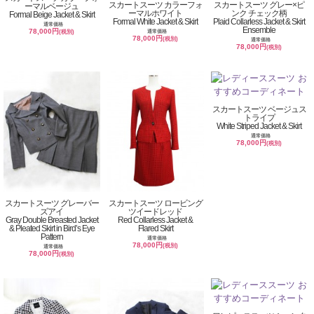
スカートスーツ カラーフォ
スカートスーツ グレー×ピ
ーマルベージュ
ーマルホワイト
ンク チェック柄
Formal Beige Jacket & Skirt
Formal White Jacket & Skirt
Plaid Collarless Jacket & Skirt
通常価格
Ensemble
78,000円
通常価格
(税別)
78,000円
(税別)
通常価格
78,000円
(税別)
スカートスーツ ベージュス
トライプ
White Striped Jacket & Skirt
通常価格
78,000円
(税別)
スカートスーツ グレーバー
スカートスーツ ロービング
ズアイ
ツイードレッド
Gray Double Breasted Jacket
Red Collarless Jacket &
& Pleated Skirt in Bird’s Eye
Flared Skirt
Pattern
通常価格
78,000円
(税別)
通常価格
78,000円
(税別)