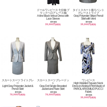
ドールワンピース 七分袖 ブ
タイトスカート後ろベント
ラックベロア レース袖
グレーストライプ
A-line Black Velour Dress with
Gray Polyester Stripe Pencil
Lace Sleeve
Skirt with Vent
通常価格
通常価格
39,000円
39,000円
(税別)
(税別)
スカートスーツ ライトグレ
スカートスーツ グレードッ
ワンピース
ー
ト
High Waisted Square Neck
Light Gray Polyester Jacket &
Gray Dot Single Breasted
Dress in Abstract Print Made of
Pencil Skirt
Jacket and Flare Skirt
PAROLARI EMILIO PUCCI
Fabric
通常価格
通常価格
78,000円
78,000円
(税別)
(税別)
通常価格
39,000円
(税別)