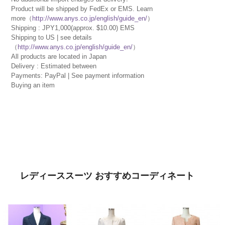
Product will be shipped by FedEx or EMS. Learn
more（
http://www.anys.co.jp/english/guide_en/
）
Shipping : JPY1,000(approx. $10.00) EMS
Shipping to US | see details
（
http://www.anys.co.jp/english/guide_en/
）
All products are located in Japan
Delivery : Estimated between
Payments: PayPal | See payment information
Buying an item
レディーススーツ おすすめコーディネート