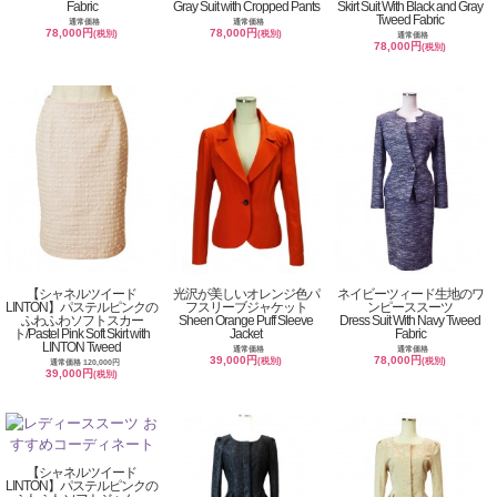
Fabric
Gray Suit with Cropped Pants
Skirt Suit With Black and Gray
Tweed Fabric
通常価格
通常価格
78,000円
78,000円
(税別)
(税別)
通常価格
78,000円
(税別)
【シャネルツイード
光沢が美しいオレンジ色パ
ネイビーツィード生地のワ
LINTON】パステルピンクの
フスリーブジャケット
ンピーススーツ
ふわふわソフトスカー
Sheen Orange Puff Sleeve
Dress Suit With Navy Tweed
ト/Pastel Pink Soft Skirt with
Jacket
Fabric
LINTON Tweed
通常価格
通常価格
39,000円
78,000円
(税別)
(税別)
通常価格 120,000円
39,000円
(税別)
【シャネルツイード
LINTON】パステルピンクの