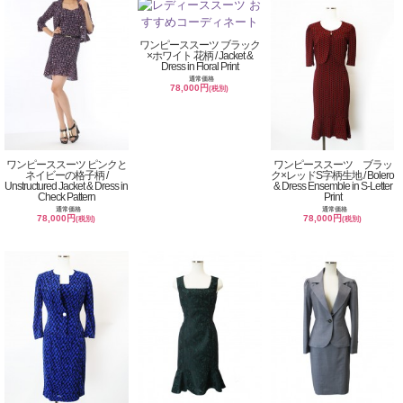
ワンピーススーツ ブラック
×ホワイト 花柄 / Jacket &
Dress in Floral Print
通常価格
78,000円
(税別)
ワンピーススーツ ピンクと
ワンピーススーツ ブラッ
ネイビーの格子柄 /
ク×レッドS字柄生地 / Bolero
Unstructured Jacket & Dress in
& Dress Ensemble in S-Letter
Check Pattern
Print
通常価格
通常価格
78,000円
78,000円
(税別)
(税別)