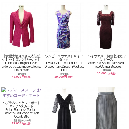
【女優大地真央さん衣装提
ワンピースウエストサイド
ハイウエスト切替七分丈ワ
供】セミロングジャケット
タック
ンピース
Fuchsia Cardigan Jacket
PAROLARI EMILIO PUCCI
Wine Red Sheath Dress with
ordered by Japanese celebrity
Draped Tank Dress In Abstract
Three Quarter Sleeves
Daichi Mao
Print
通常価格
39,000円
(税別)
通常価格
通常価格
49,000円
39,000円
(税別)
(税別)
ぺプラムジャケットボート
ネック&スカート
Beige Boatneck Peplum
Jacket & Skirt Made of High
Quality Silk
通常価格 98,000円
78,000円
(税別)