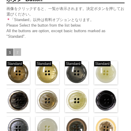
画像をクリックすると、一覧が表示されます。決定ボタンを押してお
選びください。
＊
「Standard」以外は有料オプションとなります。
Please Select the button from the list below.
All the buttons are option, except basic buttons marked as
"Standard".
1
2
Standard
Standard
Standard
Standard
標準ベージュ
標準クリーム
標準グレー
標準ホワイト
(VT103-
(VT103-
(VT103-
(VT103-
G43/SN)
G40/SN)
G06/SN)
G01/SN)
http://www.anys.co.jp/wp-
http://www.anys.co.jp/wp-
http://www.anys.co.jp/wp-
http://www.anys.co.jp
content/uploads/2013/04/vt103-
content/uploads/2013/04/vt103-
content/uploads/2013/04/vt103-
content/uploads/2013
g43.jpg
ブラウン
g40.jpg
ベージュ
g06.jpg
クリーム
g01.jpg
ブラック
VT103-G43
(VT102-
VT103-G40
(VT102-
VT103-G06
(VT102-
VT103-G01
(VT102-
ベージュ
S48/SN)
標
クリーム
S43/SN)
標
グレー
S40/SN)
標準
ホワイト
S09/SN)
標