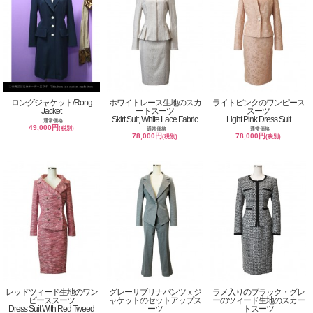
ロングジャケット/Rong
ホワイトレース生地のスカ
ライトピンクのワンピース
Jacket
ートスーツ
スーツ
Skirt Suit, White Lace Fabric
Light Pink Dress Suit
通常価格
49,000円
(税別)
通常価格
通常価格
78,000円
78,000円
(税別)
(税別)
レッドツィード生地のワン
グレーサブリナパンツｘジ
ラメ入りのブラック・グレ
ピーススーツ
ャケットのセットアップス
ーのツィード生地のスカー
Dress Suit With Red Tweed
ーツ
トスーツ