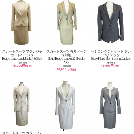
スカートスーツ フクレジャ
スカートスーツ 春夏ベージ
セミロングジャケット グレ
カードベージュ
ュ無地
ー×チェック
Beige Jacquard Jacket & Skirt
Solid Beige Jacket & Skirt for
Gray Plaid Semi-Long Jacket
S/S
通常価格
通常価格
78,000円
49,000円
(税別)
(税別)
通常価格
78,000円
(税別)
スカートスーツ カラーフォ