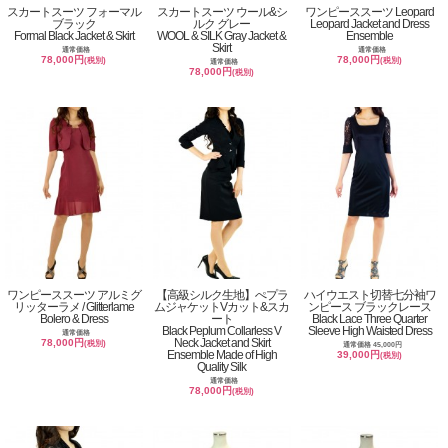
スカートスーツ フォーマル
スカートスーツ ウール&シ
ワンピーススーツ Leopard
ブラック
ルク グレー
Leopard Jacket and Dress
Formal Black Jacket & Skirt
WOOL & SILK Gray Jacket &
Ensemble
Skirt
通常価格
通常価格
78,000円
78,000円
(税別)
(税別)
通常価格
78,000円
(税別)
ワンピーススーツ アルミグ
【高級シルク生地】ぺプラ
ハイウエスト切替七分袖ワ
リッターラメ / Glitterlame
ムジャケットVカット&スカ
ンピース ブラックレース
Bolero & Dress
ート
Black Lace Three Quarter
Black Peplum Collarless V
Sleeve High Waisted Dress
通常価格
Neck Jacket and Skirt
78,000円
(税別)
通常価格 45,000円
Ensemble Made of High
39,000円
(税別)
Quality Silk
通常価格
78,000円
(税別)