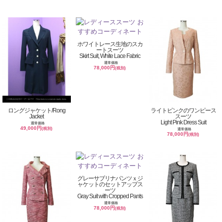
ホワイトレース生地のスカ
ートスーツ
Skirt Suit, White Lace Fabric
通常価格
78,000円
(税別)
ロングジャケット/Rong
ライトピンクのワンピース
Jacket
スーツ
Light Pink Dress Suit
通常価格
49,000円
(税別)
通常価格
78,000円
(税別)
グレーサブリナパンツｘジ
ャケットのセットアップス
ーツ
Gray Suit with Cropped Pants
通常価格
78,000円
(税別)