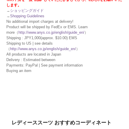
します。
→
ショッピングガイド
→
Shopping Guidelines
No additional import charges at delivery!
Product will be shipped by FedEx or EMS. Learn
more（
http://www.anys.co.jp/english/guide_en/
）
Shipping : JPY1,000(approx. $10.00) EMS
Shipping to US | see details
（
http://www.anys.co.jp/english/guide_en/
）
All products are located in Japan
Delivery : Estimated between
Payments: PayPal | See payment information
Buying an item
レディーススーツ おすすめコーディネート