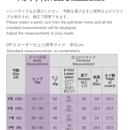
パンツサイズをお選びください。号数を選びますと標準仕上がりサイ
ズが表示され、補正で調整できます。
Please select a pants size from the pull-down menu and all the
standard measurements will be displayed.
Adjust the measurements to your needs.
DP-3 オーダー仕上り標準サイズ：単位cm
Standard measurements: in centimeters
ヌード目安
仕上がりサイズ
Body
Finished
Measurement
Measurement
ﾛｰｳｴｽﾄ
号数
Lower
Size
股下
タイ幅
ヒッ
waist
前股
AR
ヒップ
Inseam
Thigh
プ
上がり
上
Hip
補正
at
Hip
(ﾇｰﾄﾞ
Rise
±15
crotch
目安)
補正±3
61
3号（3S）
74～77
82
82
18
25.5
（52）
64
5号（SS）
77～80
85
82
18.5
26.5
（55）
67
7号（S）
80～83
88
82
19
27.5
（58）
70
9号（M）
83～86
91
82
19.5
28.5
（61）