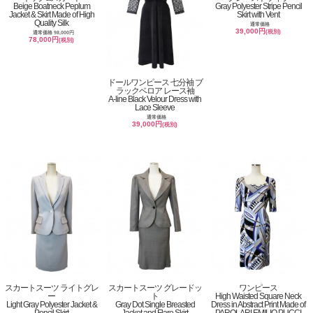
Beige Boatneck Peplum
Gray Polyester Stripe Pencil
Jacket & Skirt Made of High
Skirt with Vent
Quality Silk
通常価格
39,000円
(税別)
通常価格 98,000円
78,000円
(税別)
ドールワンピース 七分袖 ブ
ラックベロア レース袖
A-line Black Velour Dress with
Lace Sleeve
通常価格
39,000円
(税別)
スカートスーツ ライトグレ
スカートスーツ グレードッ
ワンピース
ー
ト
High Waisted Square Neck
Light Gray Polyester Jacket &
Gray Dot Single Breasted
Dress in Abstract Print Made of