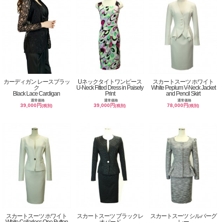
カーディガン レースブラッ
Uネックタイトワンピース
スカートスーツ ホワイト
ク
U-Neck Fitted Dress in Paisely
White Peplum V-Neck Jacket
Black Lace Cardigan
Print
and Pencil Skirt
通常価格
通常価格
通常価格
39,000円
39,000円
78,000円
(税別)
(税別)
(税別)
スカートスーツ ホワイト
スカートスーツ ブラックレ
スカートスーツ シルバーグ