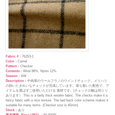
Fabric #：
76253-1
Color：
Camel
Pattern：
Checker
Contents：
Wool 88%, Nylon 12%
Season：
AW
Description：
中肉厚のウールフラノのウインドチェック。メリハリ
の効いたきれいなチェックが完成しています。落ち着いた配色で、ア
イテムを選ばずご使用いただける 素材です。(チェックの幅は45ミリ
あります） This is a fairly thick woolen fabric. The checks make it a
fancy fabric with a nice texture. The laid back color scheme makes it
suitable for many items. (Checker size is 45mm)
Stock：
あり
基本価格 -Price (JPY)-：
39,000円