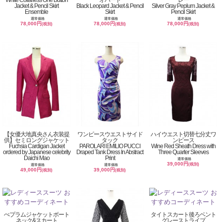
White Collarless One Button
オパード
レー
Jacket & Pencil Skirt
Black Leopard Jacket & Pencil
Silver Gray Peplum Jacket &
Ensemble
Skirt
Pencil Skirt
通常価格
通常価格
通常価格
78,000円
78,000円
78,000円
(税別)
(税別)
(税別)
【女優大地真央さん衣装提
ワンピースウエストサイド
ハイウエスト切替七分丈ワ
供】セミロングジャケット
タック
ンピース
Fuchsia Cardigan Jacket
PAROLARI EMILIO PUCCI
Wine Red Sheath Dress with
ordered by Japanese celebrity
Draped Tank Dress In Abstract
Three Quarter Sleeves
Daichi Mao
Print
通常価格
39,000円
(税別)
通常価格
通常価格
49,000円
39,000円
(税別)
(税別)
ぺプラムジャケットボート
タイトスカート後ろベント
ネック&スカート
グレーストライプ