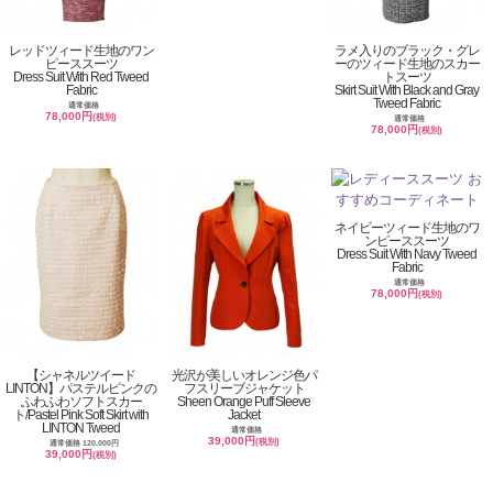
レッドツィード生地のワン
ラメ入りのブラック・グレ
ピーススーツ
ーのツィード生地のスカー
Dress Suit With Red Tweed
トスーツ
Fabric
Skirt Suit With Black and Gray
Tweed Fabric
通常価格
78,000円
(税別)
通常価格
78,000円
(税別)
ネイビーツィード生地のワ
ンピーススーツ
Dress Suit With Navy Tweed
Fabric
通常価格
78,000円
(税別)
【シャネルツイード
光沢が美しいオレンジ色パ
LINTON】パステルピンクの
フスリーブジャケット
ふわふわソフトスカー
Sheen Orange Puff Sleeve
ト/Pastel Pink Soft Skirt with
Jacket
LINTON Tweed
通常価格
39,000円
(税別)
通常価格 120,000円
39,000円
(税別)