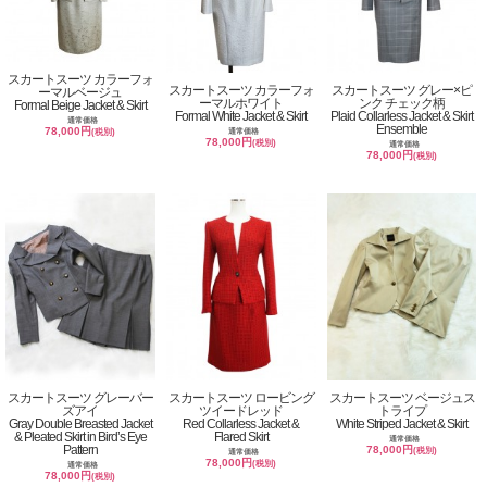
スカートスーツ カラーフォ
スカートスーツ カラーフォ
スカートスーツ グレー×ピ
ーマルベージュ
ーマルホワイト
ンク チェック柄
Formal Beige Jacket & Skirt
Formal White Jacket & Skirt
Plaid Collarless Jacket & Skirt
通常価格
Ensemble
78,000円
通常価格
(税別)
78,000円
(税別)
通常価格
78,000円
(税別)
スカートスーツ グレーバー
スカートスーツ ロービング
スカートスーツ ベージュス
ズアイ
ツイードレッド
トライプ
Gray Double Breasted Jacket
Red Collarless Jacket &
White Striped Jacket & Skirt
& Pleated Skirt in Bird’s Eye
Flared Skirt
通常価格
Pattern
78,000円
(税別)
通常価格
78,000円
(税別)
通常価格
78,000円
(税別)