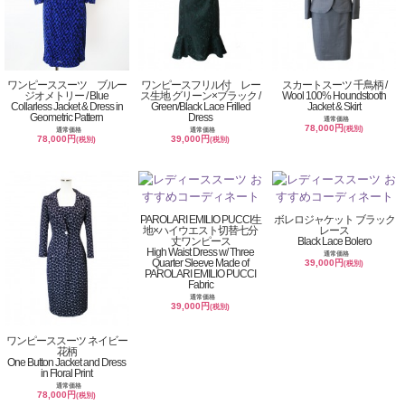
ワンピーススーツ ブルー
ワンピースフリル付 レー
スカートスーツ 千鳥柄 /
ジオメトリー / Blue
ス生地 グリーン×ブラック /
Wool 100% Houndstooth
Collarless Jacket & Dress in
Green/Black Lace Frilled
Jacket & Skirt
Geometric Pattern
Dress
通常価格
78,000円
(税別)
通常価格
通常価格
78,000円
39,000円
(税別)
(税別)
PAROLARI EMILIO PUCCI生
ボレロジャケット ブラック
地×ハイウエスト切替七分
レース
丈ワンピース
Black Lace Bolero
High Waist Dress w/ Three
通常価格
Quarter Sleeve Made of
39,000円
(税別)
PAROLARI EMILIO PUCCI
Fabric
通常価格
39,000円
(税別)
ワンピーススーツ ネイビー
花柄
One Button Jacket and Dress
in Floral Print
通常価格
78,000円
(税別)