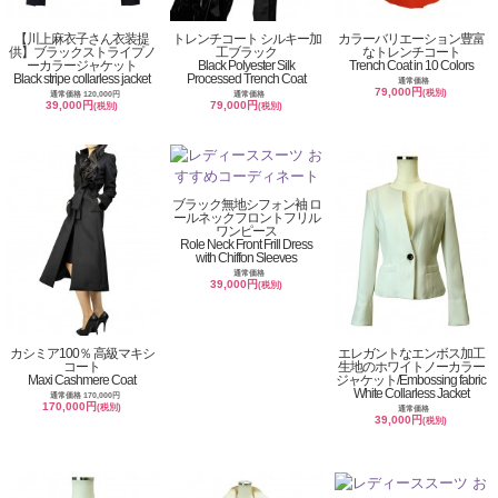
【川上麻衣子さん衣装提
トレンチコート シルキー加
カラーバリエーション豊富
供】ブラックストライプノ
工ブラック
なトレンチコート
ーカラージャケット
Black Polyester Silk
Trench Coat in 10 Colors
Black stripe collarless jacket
Processed Trench Coat
通常価格
79,000円
(税別)
通常価格 120,000円
通常価格
39,000円
79,000円
(税別)
(税別)
ブラック無地シフォン袖 ロ
ールネックフロントフリル
ワンピース
Role Neck Front Frill Dress
with Chiffon Sleeves
通常価格
39,000円
(税別)
カシミア100％ 高級マキシ
エレガントなエンボス加工
コート
生地のホワイトノーカラー
Maxi Cashmere Coat
ジャケット/Embossing fabric
White Collarless Jacket
通常価格 170,000円
170,000円
(税別)
通常価格
39,000円
(税別)