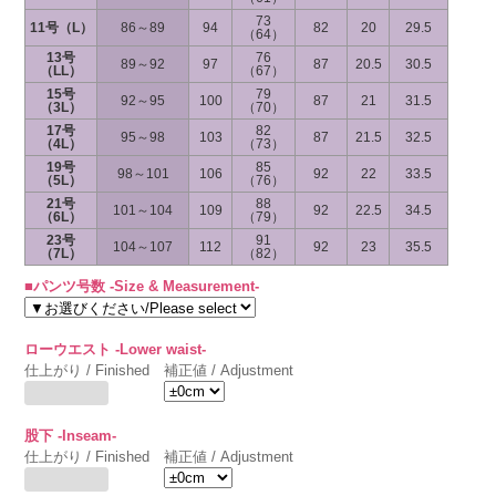
73
11号（L）
86～89
94
82
20
29.5
（64）
13号
76
89～92
97
87
20.5
30.5
（LL）
（67）
15号
79
92～95
100
87
21
31.5
（3L）
（70）
17号
82
95～98
103
87
21.5
32.5
（4L）
（73）
19号
85
98～101
106
92
22
33.5
（5L）
（76）
21号
88
101～104
109
92
22.5
34.5
（6L）
（79）
23号
91
104～107
112
92
23
35.5
（7L）
（82）
■パンツ号数 -Size & Measurement-
ローウエスト -Lower waist-
仕上がり / Finished
補正値 / Adjustment
股下 -Inseam-
仕上がり / Finished
補正値 / Adjustment