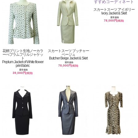
スカートスーツ アイボリー
Ivory Jacket & Skirt
通常価格
78,000円
(税別)
花柄プリント生地ノーカラ
スカートスーツ ブッチャー
ーぺプラムフリルジャケッ
ベージュ
ト
Butcher Beige Jacket & Skirt
Peplum Jacket of White flower
通常価格
print fabric
78,000円
(税別)
通常価格
39,000円
(税別)