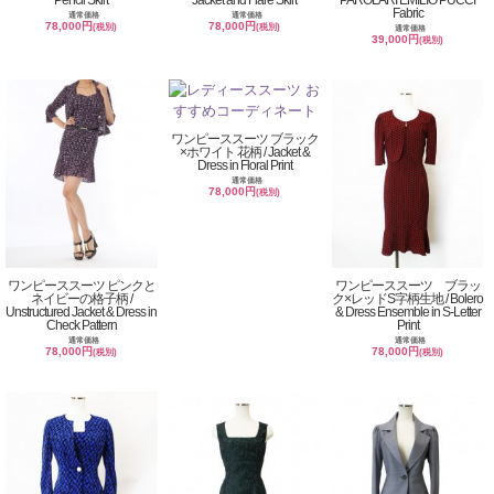
Pencil Skirt
Jacket and Flare Skirt
PAROLARI EMILIO PUCCI
Fabric
通常価格
通常価格
78,000円
78,000円
(税別)
(税別)
通常価格
39,000円
(税別)
ワンピーススーツ ブラック
×ホワイト 花柄 / Jacket &
Dress in Floral Print
通常価格
78,000円
(税別)
ワンピーススーツ ピンクと
ワンピーススーツ ブラッ
ネイビーの格子柄 /
ク×レッドS字柄生地 / Bolero
Unstructured Jacket & Dress in
& Dress Ensemble in S-Letter
Check Pattern
Print
通常価格
通常価格
78,000円
78,000円
(税別)
(税別)