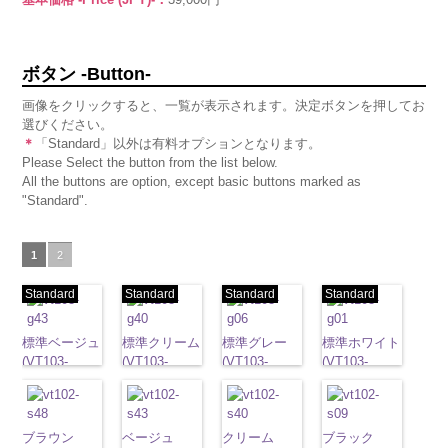
ボタン -Button-
画像をクリックすると、一覧が表示されます。決定ボタンを押してお
選びください。
＊
「Standard」以外は有料オプションとなります。
Please Select the button from the list below.
All the buttons are option, except basic buttons marked as
"Standard".
1
2
Standard
Standard
Standard
Standard
標準ベージュ
標準クリーム
標準グレー
標準ホワイト
(VT103-
(VT103-
(VT103-
(VT103-
G43/SN)
G40/SN)
G06/SN)
G01/SN)
http://www.anys.co.jp/wp-
http://www.anys.co.jp/wp-
http://www.anys.co.jp/wp-
http://www.anys.co.jp
content/uploads/2013/04/vt103-
content/uploads/2013/04/vt103-
content/uploads/2013/04/vt103-
content/uploads/2013
g43.jpg
ブラウン
g40.jpg
ベージュ
g06.jpg
クリーム
g01.jpg
ブラック