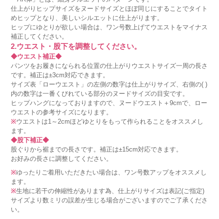
仕上がりヒップサイズをヌードサイズとほぼ同じにすることでタイト
めヒップとなり、美しいシルエットに仕上がります。
ヒップにゆとりが欲しい場合は、ワン号数上げてウエストをマイナス
補正してください。
2.ウエスト・股下を調整してください。
◆ウエスト補正◆
パンツをお履きになられる位置の仕上がりウエストサイズ一周の長さ
です。補正は±3cm対応できます。
サイズ表「ローウエスト」の左側の数字は仕上がりサイズ、右側の( )
内の数字は一番くびれている部分のヌードサイズの目安です。
ヒップハングになっておりますので、ヌードウエスト＋9cmで、ロー
ウエストの参考サイズになります。
※
ウエストは1～2cmほどゆとりをもって作られることをオススメし
ます。
◆股下補正◆
股ぐりから裾までの長さです。補正は±15cm対応できます。
お好みの長さに調整してください。
※
ゆったりご着用いただきたい場合は、ワン号数アップをオススメし
ます。
※
生地に若干の伸縮性があります為、仕上がりサイズは表記(ご指定)
サイズより数ミリの誤差が生じる場合がございますのでご了承くださ
い。