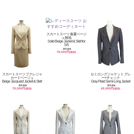
スカートスーツ 春夏ベージ
ュ無地
Solid Beige Jacket & Skirt for
S/S
通常価格
78,000円
(税別)
スカートスーツ フクレジャ
セミロングジャケット グレ
カードベージュ
ー×チェック
Beige Jacquard Jacket & Skirt
Gray Plaid Semi-Long Jacket
通常価格
通常価格
78,000円
49,000円
(税別)
(税別)