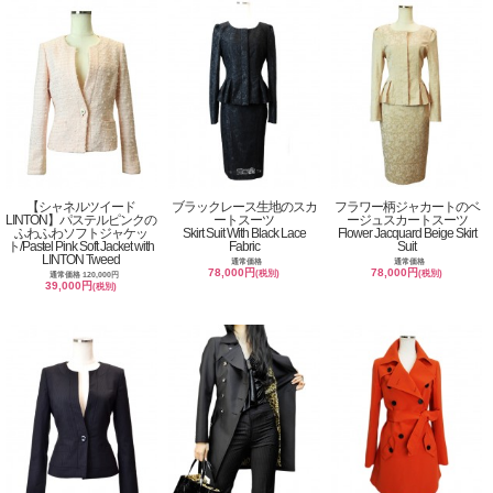
【シャネルツイード
ブラックレース生地のスカ
フラワー柄ジャカートのベ
LINTON】パステルピンクの
ートスーツ
ージュスカートスーツ
ふわふわソフトジャケッ
Skirt Suit With Black Lace
Flower Jacquard Beige Skirt
ト/Pastel Pink Soft Jacket with
Fabric
Suit
LINTON Tweed
通常価格
通常価格
78,000円
78,000円
(税別)
(税別)
通常価格 120,000円
39,000円
(税別)