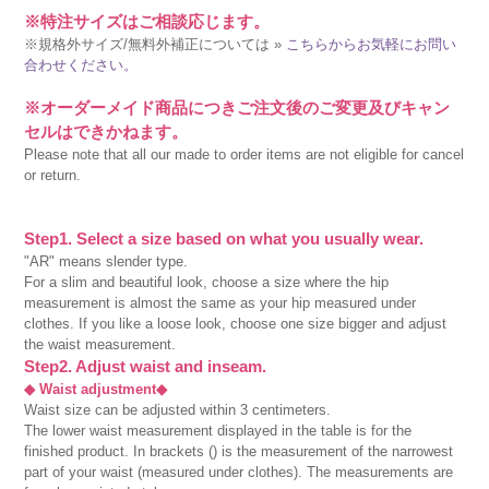
※特注サイズはご相談応じます。
※規格外サイズ/無料外補正については »
こちらからお気軽にお問い
合わせください。
※オーダーメイド商品につきご注文後のご変更及びキャン
セルはできかねます。
Please note that all our made to order items are not eligible for cancel
or return.
Step1. Select a size based on what you usually wear.
"AR" means slender type.
For a slim and beautiful look, choose a size where the hip
measurement is almost the same as your hip measured under
clothes. If you like a loose look, choose one size bigger and adjust
the waist measurement.
Step2. Adjust waist and inseam.
◆ Waist adjustment◆
Waist size can be adjusted within 3 centimeters.
The lower waist measurement displayed in the table is for the
finished product. In brackets () is the measurement of the narrowest
part of your waist (measured under clothes). The measurements are