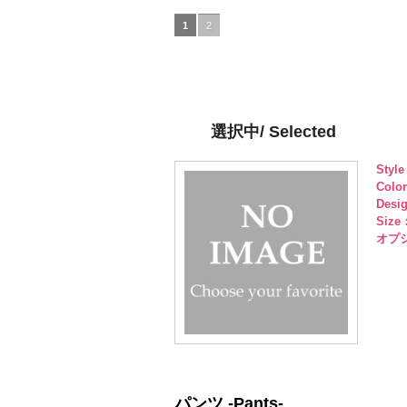
タン直径18mm
(10029386-42/SN)
4000
タン直径18mm
(VC9771-43/SN)
4000
タン直径1
(VC9771-
http://www.anys.co.jp/wp-
http://www.anys.co.jp/wp-
http://ww
1
2
content/uploads/2013/04/10029386-
content/uploads/2013/04/v
content/u
42.jpg
10029386-42
43.jpg
ベージュ
VC9771-43
シェ
09.jpg
ブラウ
VC
ル
大ボタン直径23mm／小ボタン
大ボタン直径23mm／小ボ
大ボタン
直径18mm
4000
径18mm
4000
径18mm
選択中/ Selected
Styl
Colo
Desi
Size
オプショ
パンツ -Pants-