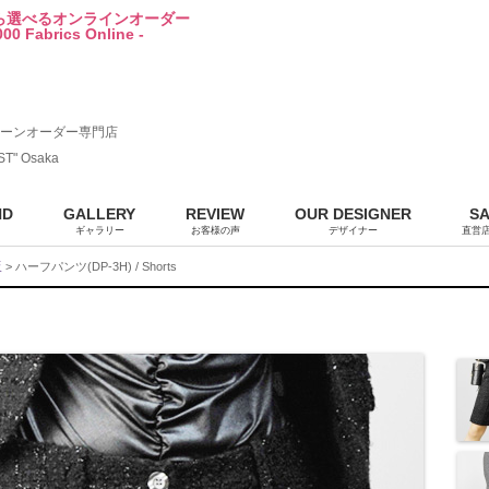
から選べるオンラインオーダー
00 Fabrics Online -
ーンオーダー専門店
ST" Osaka
ND
GALLERY
REVIEW
OUR DESIGNER
S
ギャラリー
お客様の声
デザイナー
直営
販
> ハーフパンツ(DP-3H) / Shorts