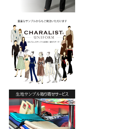
-G09/SN)
o.jp/wp-
2013/04/pws22-
09
ブラック
大ボタン直径
直径18mm