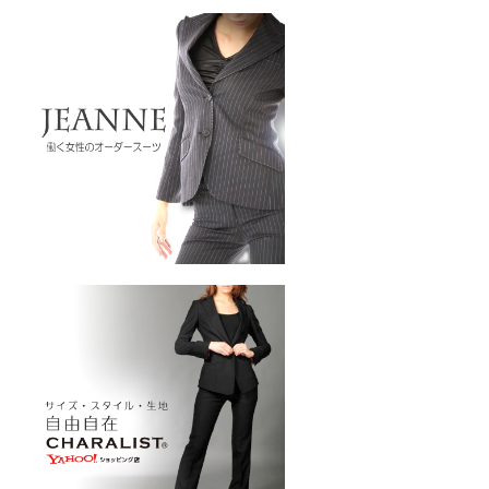
ーム(VT102-
o.jp/wp-
013/04/vt102-
0
クリーム
mm／小ボタン
ラワーホワイト
o.jp/wp-
2013/04/pw2039-
001
ホワイト
フ
径23mm／小
沢ラウンドホワイ
N)
4000
o.jp/wp-
-
2013/04/10029319-
01
ホワイト
光沢
直径23mm／小
ットホワイト
4000
o.jp/wp-
-
2013/04/10039314-
01
ホワイト
マッ
径
3mm／小ボタン
インストーン