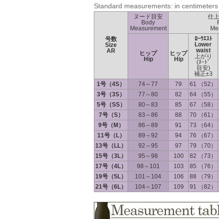
Standard measurements: in centimeters
ヌード目安
仕
Body
Measurement
Me
ﾛｰｳｴｽﾄ
号数
Lower
Size
waist
AR
ヒップ
ヒップ
上がり
Hip
Hip
(ﾇｰﾄﾞ
目安)
補正±3
1号（4S）
74～77
79
61 （52）
3号（3S）
77～80
82
64 （55）
5号（SS）
80～83
85
67 （58）
7号（S）
83～86
88
70 （61）
9号（M）
86～89
91
73 （64）
11号（L）
89～92
94
76 （67）
13号（LL）
92～95
97
79 （70）
15号（3L）
95～98
100
82 （73）
17号（4L）
98～101
103
85 （76）
19号（5L）
101～104
106
88 （79）
21号（6L）
104～107
109
91 （82）