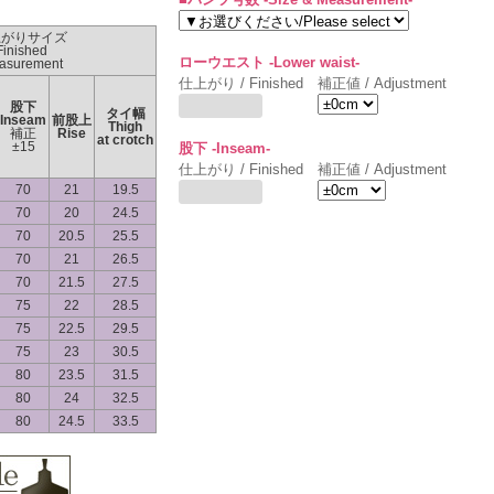
上がりサイズ
Finished
ローウエスト -Lower waist-
asurement
仕上がり / Finished
補正値 / Adjustment
股下
タイ幅
Inseam
前股上
Thigh
補正
Rise
at crotch
±15
股下 -Inseam-
仕上がり / Finished
補正値 / Adjustment
70
21
19.5
70
20
24.5
70
20.5
25.5
70
21
26.5
70
21.5
27.5
75
22
28.5
75
22.5
29.5
75
23
30.5
80
23.5
31.5
80
24
32.5
80
24.5
33.5