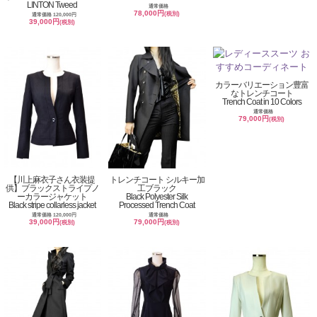
LINTON Tweed
通常価格
78,000円
(税別)
通常価格 120,000円
39,000円
(税別)
カラーバリエーション豊富
なトレンチコート
Trench Coat in 10 Colors
通常価格
79,000円
(税別)
【川上麻衣子さん衣装提
トレンチコート シルキー加
供】ブラックストライプノ
工ブラック
ーカラージャケット
Black Polyester Silk
Black stripe collarless jacket
Processed Trench Coat
通常価格 120,000円
通常価格
39,000円
79,000円
(税別)
(税別)