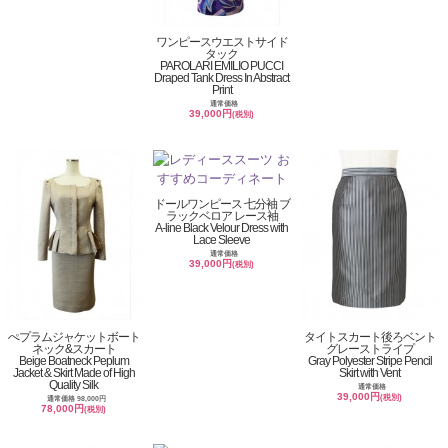
ワンピースウエストサイド
タック
PAROLARI EMILIO PUCCI
Draped Tank Dress In Abstract
Print
通常価格
39,000円
(税別)
ドールワンピース 七分袖 ブ
ラックベロア レース袖
A-line Black Velour Dress with
Lace Sleeve
通常価格
39,000円
(税別)
ぺプラムジャケットボート
タイトスカート後ろベント
ネック&スカート
グレーストライプ
Beige Boatneck Peplum
Gray Polyester Stripe Pencil
Jacket & Skirt Made of High
Skirt with Vent
Quality Silk
通常価格
39,000円
(税別)
通常価格 98,000円
78,000円
(税別)