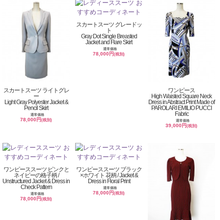
スカートスーツ グレードッ
ト
Gray Dot Single Breasted
Jacket and Flare Skirt
通常価格
78,000円
(税別)
スカートスーツ ライトグレ
ワンピース
ー
High Waisted Square Neck
Light Gray Polyester Jacket &
Dress in Abstract Print Made of
Pencil Skirt
PAROLARI EMILIO PUCCI
Fabric
通常価格
78,000円
(税別)
通常価格
39,000円
(税別)
ワンピーススーツ ピンクと
ワンピーススーツ ブラック
ネイビーの格子柄 /
×ホワイト 花柄 / Jacket &
Unstructured Jacket & Dress in
Dress in Floral Print
Check Pattern
通常価格
78,000円
(税別)
通常価格
78,000円
(税別)