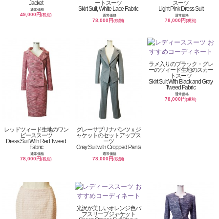
Jacket
ートスーツ
スーツ
Skirt Suit, White Lace Fabric
Light Pink Dress Suit
通常価格
49,000円
(税別)
通常価格
通常価格
78,000円
78,000円
(税別)
(税別)
ラメ入りのブラック・グレ
ーのツィード生地のスカー
トスーツ
Skirt Suit With Black and Gray
Tweed Fabric
通常価格
78,000円
(税別)
レッドツィード生地のワン
グレーサブリナパンツｘジ
ピーススーツ
ャケットのセットアップス
Dress Suit With Red Tweed
ーツ
Fabric
Gray Suit with Cropped Pants
通常価格
通常価格
78,000円
78,000円
(税別)
(税別)
光沢が美しいオレンジ色パ
フスリーブジャケット