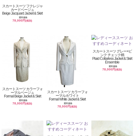
スカートスーツ フクレジャ
カードベージュ
Beige Jacquard Jacket & Skirt
通常価格
78,000円
(税別)
スカートスーツ グレー×ピ
ンク チェック柄
Plaid Collarless Jacket & Skirt
Ensemble
通常価格
78,000円
(税別)
スカートスーツ カラーフォ
スカートスーツ カラーフォ
ーマルベージュ
ーマルホワイト
Formal Beige Jacket & Skirt
Formal White Jacket & Skirt
通常価格
78,000円
通常価格
(税別)
78,000円
(税別)