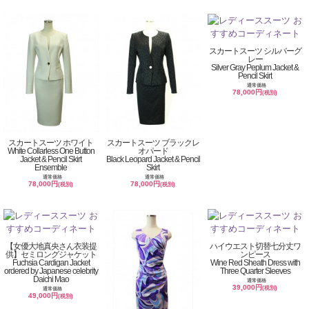
スカートスーツ シルバーグ
レー
Silver Gray Peplum Jacket &
Pencil Skirt
通常価格
78,000円
(税別)
スカートスーツ ホワイト
スカートスーツ ブラックレ
White Collarless One Button
オパード
Jacket & Pencil Skirt
Black Leopard Jacket & Pencil
Ensemble
Skirt
通常価格
通常価格
78,000円
78,000円
(税別)
(税別)
【女優大地真央さん衣装提
ハイウエスト切替七分丈ワ
供】セミロングジャケット
ンピース
Fuchsia Cardigan Jacket
Wine Red Sheath Dress with
ordered by Japanese celebrity
Three Quarter Sleeves
Daichi Mao
通常価格
39,000円
(税別)
通常価格
49,000円
(税別)