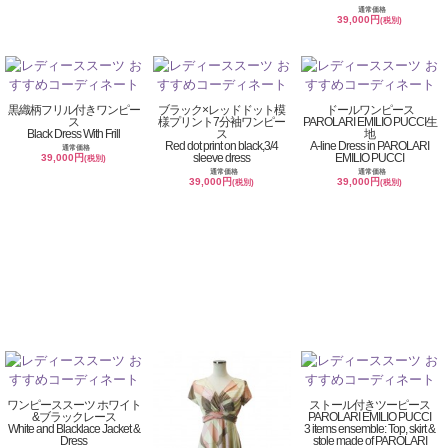
通常価格
39,000円
(税別)
黒織柄フリル付きワンピー
ブラック×レッドドット模
ドールワンピース
ス
様プリント7分袖ワンピー
PAROLARI EMILIO PUCCI生
Black Dress With Frill
ス
地
Red dot print on black,3/4
A-line Dress in PAROLARI
通常価格
sleeve dress
EMILIO PUCCI
39,000円
(税別)
通常価格
通常価格
39,000円
39,000円
(税別)
(税別)
ワンピーススーツ ホワイト
ストール付きツーピース
&ブラックレース
PAROLARI EMILIO PUCCI
White and Blacklace Jacket &
3 items ensemble: Top, skirt &
Dress
stole made of PAROLARI