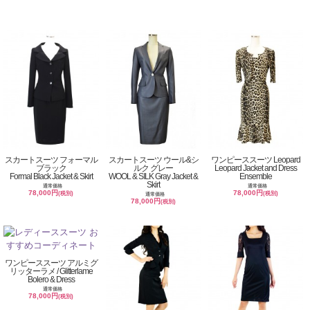
スカートスーツ フォーマル
スカートスーツ ウール&シ
ワンピーススーツ Leopard
ブラック
ルク グレー
Leopard Jacket and Dress
Formal Black Jacket & Skirt
WOOL & SILK Gray Jacket &
Ensemble
Skirt
通常価格
通常価格
78,000円
78,000円
(税別)
(税別)
通常価格
78,000円
(税別)
ワンピーススーツ アルミグ
リッターラメ / Glitterlame
Bolero & Dress
通常価格
78,000円
(税別)