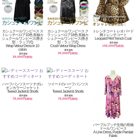
カシュクールワンピース ス
カシュクールワンピース ク
トレンチコート レオパード
トレッチベロア10色 長袖カ
ラッシュベロア18色 長袖カ
柄トレンチコート
シュクールワンピース(巻き
シュクールワンピース(巻き
Leopard Print Trench Coat
型・ラップ式)
型・ラップ式)
通常価格
Wrap Velour Dress in 10
Crush Velour Wrap Dress
158,000円
(税別)
colors
通常価格
39,000円
(税別)
通常価格
39,000円
(税別)
ハーフパンツスーツ ナポレ
ツイードのハーフパンツス
オンカラージャケット
ーツ
Tweed Jacket & Shorts
Tweed Jacket & Shorts
通常価格
通常価格
78,000円
78,000円
(税別)
(税別)
パープルプッチ生地の長袖
ドールワンピース
A-Line Dress, Purple Parolari
Fabric