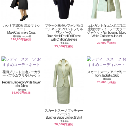
カシミア100％ 高級マキシ
ブラック無地シフォン袖 ロ
エレガントなエンボス加工
コート
ールネックフロントフリル
生地のホワイトノーカラー
Maxi Cashmere Coat
ワンピース
ジャケット/Embossing fabric
Role Neck Front Frill Dress
White Collarless Jacket
通常価格 170,000円
with Chiffon Sleeves
170,000円
(税別)
通常価格
39,000円
(税別)
通常価格
39,000円
(税別)
花柄プリント生地ノーカラ
スカートスーツ アイボリー
ーぺプラムフリルジャケッ
Ivory Jacket & Skirt
ト
通常価格
Peplum Jacket of White flower
78,000円
(税別)
print fabric
通常価格
39,000円
(税別)
スカートスーツ ブッチャー
ベージュ
Butcher Beige Jacket & Skirt
通常価格
78,000円
(税別)