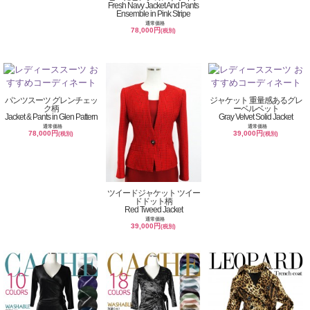
Fresh Navy Jacket And Pants
Ensemble in Pink Stripe
通常価格
78,000円
(税別)
パンツスーツ グレンチェッ
ジャケット 重量感あるグレ
ク柄
ーベルベット
Jacket & Pants in Glen Pattern
Gray Velvet Solid Jacket
通常価格
通常価格
78,000円
39,000円
(税別)
(税別)
ツイードジャケット ツイー
ドドット柄
Red Tweed Jacket
通常価格
39,000円
(税別)