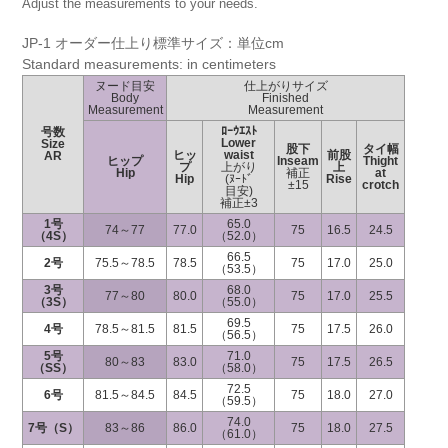
Adjust the measurements to your needs.
JP-1 オーダー仕上り標準サイズ：単位cm
Standard measurements: in centimeters
ヌード目安
仕上がりサイズ
Body
Finished
Measurement
Measurement
ﾛｰｳｴｽﾄ
号数
Lower
Size
股下
タイ幅
ヒッ
waist
前股
AR
ヒップ
Inseam
Thight
プ
上がり
上
Hip
補正
at
Hip
(ﾇｰﾄﾞ
Rise
±15
crotch
目安)
補正±3
1号
65.0
74～77
77.0
75
16.5
24.5
（4S）
（52.0）
66.5
2号
75.5～78.5
78.5
75
17.0
25.0
（53.5）
3号
68.0
77～80
80.0
75
17.0
25.5
（3S）
（55.0）
69.5
4号
78.5～81.5
81.5
75
17.5
26.0
（56.5）
5号
71.0
80～83
83.0
75
17.5
26.5
（SS）
（58.0）
72.5
6号
81.5～84.5
84.5
75
18.0
27.0
（59.5）
74.0
7号（S）
83～86
86.0
75
18.0
27.5
（61.0）