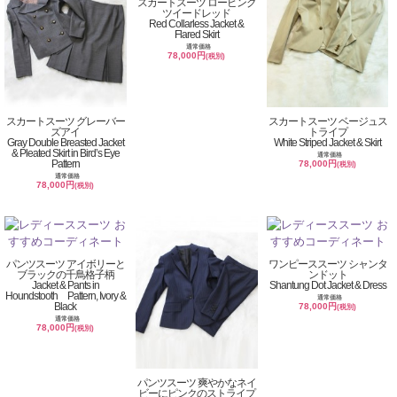
スカートスーツ ロービング
ツイードレッド
Red Collarless Jacket &
Flared Skirt
通常価格
78,000円
(税別)
スカートスーツ グレーバー
スカートスーツ ベージュス
ズアイ
トライプ
Gray Double Breasted Jacket
White Striped Jacket & Skirt
& Pleated Skirt in Bird’s Eye
通常価格
Pattern
78,000円
(税別)
通常価格
78,000円
(税別)
パンツスーツ アイボリーと
ワンピーススーツ シャンタ
ブラックの千鳥格子柄
ンドット
Jacket & Pants in
Shantung Dot Jacket & Dress
Houndstooth Pattern, Ivory &
通常価格
Black
78,000円
(税別)
通常価格
78,000円
(税別)
パンツスーツ 爽やかなネイ
ビーにピンクのストライプ