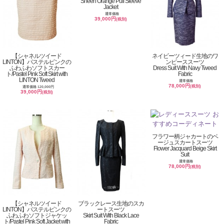
Sheen Orange Puff Sleeve
Jacket
通常価格
39,000円
(税別)
【シャネルツイード
ネイビーツィード生地のワ
LINTON】パステルピンクの
ンピーススーツ
ふわふわソフトスカー
Dress Suit With Navy Tweed
ト/Pastel Pink Soft Skirt with
Fabric
LINTON Tweed
通常価格
78,000円
(税別)
通常価格 120,000円
39,000円
(税別)
フラワー柄ジャカートのベ
ージュスカートスーツ
Flower Jacquard Beige Skirt
Suit
通常価格
78,000円
(税別)
【シャネルツイード
ブラックレース生地のスカ
LINTON】パステルピンクの
ートスーツ
ふわふわソフトジャケッ
Skirt Suit With Black Lace
ト/Pastel Pink Soft Jacket with
Fabric