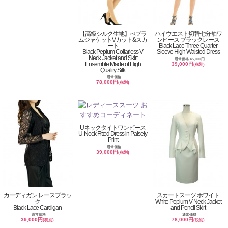
【高級シルク生地】ぺプラ
ハイウエスト切替七分袖ワ
ムジャケットVカット&スカ
ンピース ブラックレース
ート
Black Lace Three Quarter
Black Peplum Collarless V
Sleeve High Waisted Dress
Neck Jacket and Skirt
通常価格 45,000円
Ensemble Made of High
39,000円
(税別)
Quality Silk
通常価格
78,000円
(税別)
Uネックタイトワンピース
U-Neck Fitted Dress in Paisely
Print
通常価格
39,000円
(税別)
カーディガン レースブラッ
スカートスーツ ホワイト
ク
White Peplum V-Neck Jacket
Black Lace Cardigan
and Pencil Skirt
通常価格
通常価格
39,000円
78,000円
(税別)
(税別)