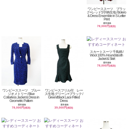
ワンピーススーツ ブラッ
ク×レッドS字柄生地 / Bolero
& Dress Ensemble in S-Letter
Print
通常価格
78,000円
(税別)
スカートスーツ 千鳥柄 /
Wool 100% Houndstooth
Jacket & Skirt
通常価格
78,000円
(税別)
ワンピーススーツ ブルー
ワンピースフリル付 レー
ジオメトリー / Blue
ス生地 グリーン×ブラック /
Collarless Jacket & Dress in
Green/Black Lace Frilled
Geometric Pattern
Dress
通常価格
通常価格
78,000円
39,000円
(税別)
(税別)