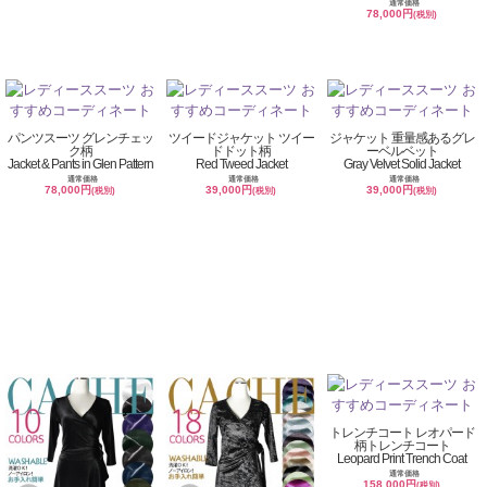
通常価格
78,000円
(税別)
パンツスーツ グレンチェッ
ツイードジャケット ツイー
ジャケット 重量感あるグレ
ク柄
ドドット柄
ーベルベット
Jacket & Pants in Glen Pattern
Red Tweed Jacket
Gray Velvet Solid Jacket
通常価格
通常価格
通常価格
78,000円
39,000円
39,000円
(税別)
(税別)
(税別)
トレンチコート レオパード
柄トレンチコート
Leopard Print Trench Coat
通常価格
158,000円
(税別)