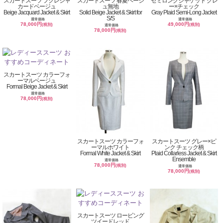
スカートスーツ フクレジャ
スカートスーツ 春夏ベージ
セミロングジャケット グレ
カードベージュ
ュ無地
ー×チェック
Beige Jacquard Jacket & Skirt
Solid Beige Jacket & Skirt for
Gray Plaid Semi-Long Jacket
S/S
通常価格
通常価格
78,000円
49,000円
(税別)
(税別)
通常価格
78,000円
(税別)
スカートスーツ カラーフォ
ーマルベージュ
Formal Beige Jacket & Skirt
通常価格
78,000円
(税別)
スカートスーツ カラーフォ
スカートスーツ グレー×ピ
ーマルホワイト
ンク チェック柄
Formal White Jacket & Skirt
Plaid Collarless Jacket & Skirt
Ensemble
通常価格
78,000円
(税別)
通常価格
78,000円
(税別)
スカートスーツ ロービング
ツイードレッド