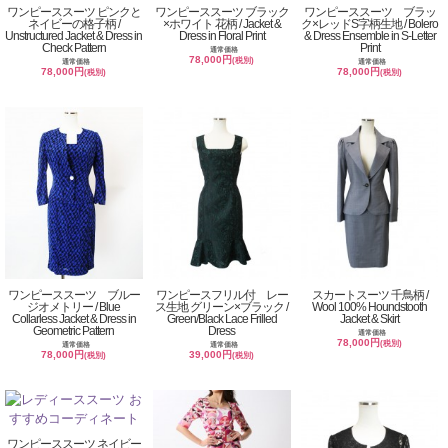
ワンピーススーツ ピンクと
ワンピーススーツ ブラック
ワンピーススーツ ブラッ
ネイビーの格子柄 /
×ホワイト 花柄 / Jacket &
ク×レッドS字柄生地 / Bolero
Unstructured Jacket & Dress in
Dress in Floral Print
& Dress Ensemble in S-Letter
Check Pattern
Print
通常価格
78,000円
(税別)
通常価格
通常価格
78,000円
78,000円
(税別)
(税別)
ワンピーススーツ ブルー
ワンピースフリル付 レー
スカートスーツ 千鳥柄 /
ジオメトリー / Blue
ス生地 グリーン×ブラック /
Wool 100% Houndstooth
Collarless Jacket & Dress in
Green/Black Lace Frilled
Jacket & Skirt
Geometric Pattern
Dress
通常価格
78,000円
(税別)
通常価格
通常価格
78,000円
39,000円
(税別)
(税別)
ワンピーススーツ ネイビー