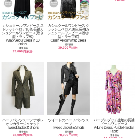
カシュクールワンピース ス
カシュクールワンピース ク
トレッチベロア10色 長袖カ
ラッシュベロア18色 長袖カ
シュクールワンピース(巻き
シュクールワンピース(巻き
型・ラップ式)
型・ラップ式)
Wrap Velour Dress in 10
Crush Velour Wrap Dress
colors
通常価格
39,000円
(税別)
通常価格
39,000円
(税別)
ハーフパンツスーツ ナポレ
ツイードのハーフパンツス
パープルプッチ生地の長袖
オンカラージャケット
ーツ
ドールワンピース
Tweed Jacket & Shorts
Tweed Jacket & Shorts
A-Line Dress, Purple Parolari
Fabric
通常価格
通常価格
78,000円
78,000円
(税別)
(税別)
通常価格