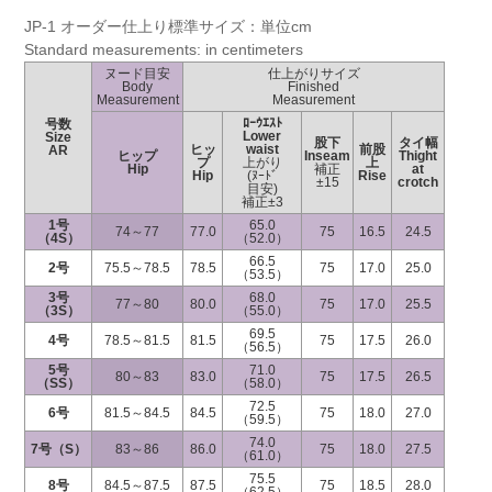
JP-1 オーダー仕上り標準サイズ：単位cm
Standard measurements: in centimeters
ヌード目安
仕上がりサイズ
Body
Finished
Measurement
Measurement
ﾛｰｳｴｽﾄ
号数
Lower
Size
股下
タイ幅
ヒッ
waist
前股
AR
ヒップ
Inseam
Thight
プ
上がり
上
Hip
補正
at
Hip
(ﾇｰﾄﾞ
Rise
±15
crotch
目安)
補正±3
1号
65.0
74～77
77.0
75
16.5
24.5
（4S）
（52.0）
66.5
2号
75.5～78.5
78.5
75
17.0
25.0
（53.5）
3号
68.0
77～80
80.0
75
17.0
25.5
（3S）
（55.0）
69.5
4号
78.5～81.5
81.5
75
17.5
26.0
（56.5）
5号
71.0
80～83
83.0
75
17.5
26.5
（SS）
（58.0）
72.5
6号
81.5～84.5
84.5
75
18.0
27.0
（59.5）
74.0
7号（S）
83～86
86.0
75
18.0
27.5
（61.0）
75.5
8号
84.5～87.5
87.5
75
18.5
28.0