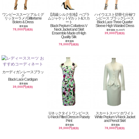
ワンピーススーツ アルミグ
【高級シルク生地】ぺプラ
ハイウエスト切替七分袖ワ
リッターラメ / Glitterlame
ムジャケットVカット&スカ
ンピース ブラックレース
Bolero & Dress
ート
Black Lace Three Quarter
Black Peplum Collarless V
Sleeve High Waisted Dress
通常価格
Neck Jacket and Skirt
78,000円
(税別)
通常価格 45,000円
Ensemble Made of High
39,000円
(税別)
Quality Silk
通常価格
78,000円
(税別)
カーディガン レースブラッ
ク
Black Lace Cardigan
通常価格
39,000円
(税別)
Uネックタイトワンピース
スカートスーツ ホワイト
U-Neck Fitted Dress in Paisely
White Peplum V-Neck Jacket
Print
and Pencil Skirt
通常価格
通常価格
39,000円
78,000円
(税別)
(税別)