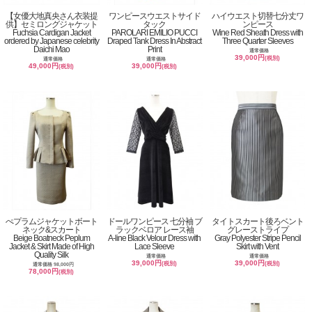
【女優大地真央さん衣装提
ワンピースウエストサイド
ハイウエスト切替七分丈ワ
供】セミロングジャケット
タック
ンピース
Fuchsia Cardigan Jacket
PAROLARI EMILIO PUCCI
Wine Red Sheath Dress with
ordered by Japanese celebrity
Draped Tank Dress In Abstract
Three Quarter Sleeves
Daichi Mao
Print
通常価格
39,000円
(税別)
通常価格
通常価格
49,000円
39,000円
(税別)
(税別)
ぺプラムジャケットボート
ドールワンピース 七分袖 ブ
タイトスカート後ろベント
ネック&スカート
ラックベロア レース袖
グレーストライプ
Beige Boatneck Peplum
A-line Black Velour Dress with
Gray Polyester Stripe Pencil
Jacket & Skirt Made of High
Lace Sleeve
Skirt with Vent
Quality Silk
通常価格
通常価格
39,000円
39,000円
(税別)
(税別)
通常価格 98,000円
78,000円
(税別)