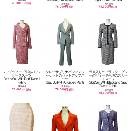
通常価格
49,000円
(税別)
通常価格
通常価格
78,000円
78,000円
(税別)
(税別)
レッドツィード生地のワン
グレーサブリナパンツｘジ
ラメ入りのブラック・グレ
ピーススーツ
ャケットのセットアップス
ーのツィード生地のスカー
Dress Suit With Red Tweed
ーツ
トスーツ
Fabric
Gray Suit with Cropped Pants
Skirt Suit With Black and Gray
Tweed Fabric
通常価格
通常価格
78,000円
78,000円
(税別)
(税別)
通常価格
78,000円
(税別)