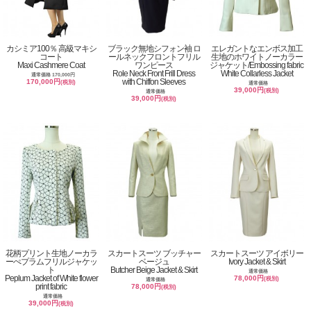
カシミア100％ 高級マキシ
ブラック無地シフォン袖 ロ
エレガントなエンボス加工
コート
ールネックフロントフリル
生地のホワイトノーカラー
Maxi Cashmere Coat
ワンピース
ジャケット/Embossing fabric
Role Neck Front Frill Dress
White Collarless Jacket
通常価格 170,000円
with Chiffon Sleeves
170,000円
(税別)
通常価格
39,000円
(税別)
通常価格
39,000円
(税別)
花柄プリント生地ノーカラ
スカートスーツ ブッチャー
スカートスーツ アイボリー
ーぺプラムフリルジャケッ
ベージュ
Ivory Jacket & Skirt
ト
Butcher Beige Jacket & Skirt
通常価格
Peplum Jacket of White flower
78,000円
(税別)
通常価格
print fabric
78,000円
(税別)
通常価格
39,000円
(税別)