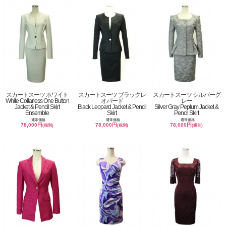
スカートスーツ ホワイト
スカートスーツ ブラックレ
スカートスーツ シルバーグ
White Collarless One Button
オパード
レー
Jacket & Pencil Skirt
Black Leopard Jacket & Pencil
Silver Gray Peplum Jacket &
Ensemble
Skirt
Pencil Skirt
通常価格
通常価格
通常価格
78,000円
78,000円
78,000円
(税別)
(税別)
(税別)