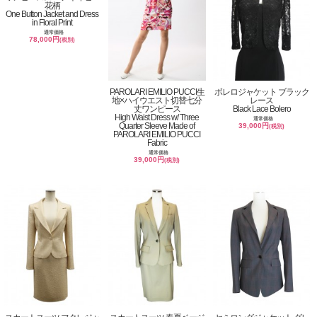
花柄
One Button Jacket and Dress
in Floral Print
通常価格
78,000円
(税別)
PAROLARI EMILIO PUCCI生
ボレロジャケット ブラック
地×ハイウエスト切替七分
レース
丈ワンピース
Black Lace Bolero
High Waist Dress w/ Three
通常価格
Quarter Sleeve Made of
39,000円
(税別)
PAROLARI EMILIO PUCCI
Fabric
通常価格
39,000円
(税別)