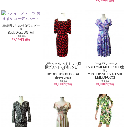
39,000円
(税別)
黒織柄フリル付きワンピー
ス
Black Dress With Frill
通常価格
39,000円
(税別)
ブラック×レッドドット模
ドールワンピース
様プリント7分袖ワンピー
PAROLARI EMILIO PUCCI生
ス
地
Red dot print on black,3/4
A-line Dress in PAROLARI
sleeve dress
EMILIO PUCCI
通常価格
通常価格
39,000円
39,000円
(税別)
(税別)