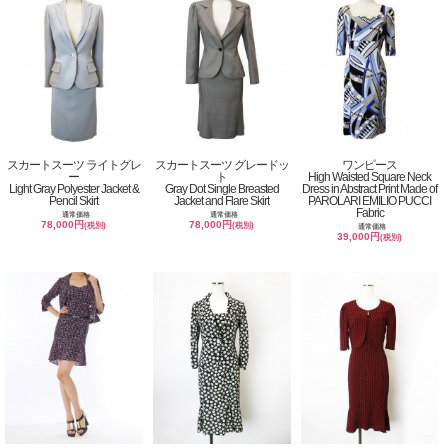
スカートスーツ ライトグレ
スカートスーツ グレードッ
ワンピース
ー
ト
High Waisted Square Neck
Light Gray Polyester Jacket &
Gray Dot Single Breasted
Dress in Abstract Print Made of
Pencil Skirt
Jacket and Flare Skirt
PAROLARI EMILIO PUCCI
Fabric
通常価格
通常価格
78,000円
78,000円
(税別)
(税別)
通常価格
39,000円
(税別)