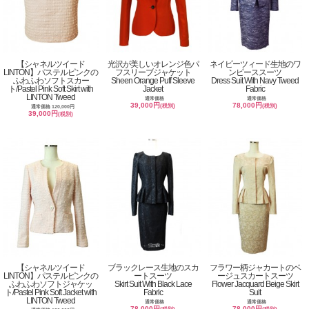
【シャネルツイード
光沢が美しいオレンジ色パ
ネイビーツィード生地のワ
LINTON】パステルピンクの
フスリーブジャケット
ンピーススーツ
ふわふわソフトスカー
Sheen Orange Puff Sleeve
Dress Suit With Navy Tweed
ト/Pastel Pink Soft Skirt with
Jacket
Fabric
LINTON Tweed
通常価格
通常価格
39,000円
78,000円
(税別)
(税別)
通常価格 120,000円
39,000円
(税別)
【シャネルツイード
ブラックレース生地のスカ
フラワー柄ジャカートのベ
LINTON】パステルピンクの
ートスーツ
ージュスカートスーツ
ふわふわソフトジャケッ
Skirt Suit With Black Lace
Flower Jacquard Beige Skirt
ト/Pastel Pink Soft Jacket with
Fabric
Suit
LINTON Tweed
通常価格
通常価格
78,000円
78,000円