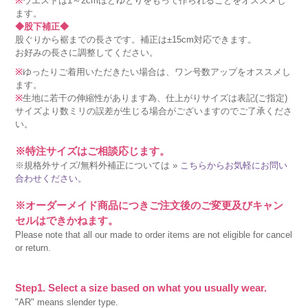
※
ウエストは1～2cmほどゆとりをもって作られることをオススメし
ます。
◆股下補正◆
股ぐりから裾までの長さです。補正は±15cm対応できます。
お好みの長さに調整してください。
※
ゆったりご着用いただきたい場合は、ワン号数アップをオススメし
ます。
※
生地に若干の伸縮性があります為、仕上がりサイズは表記(ご指定)
サイズより数ミリの誤差が生じる場合がございますのでご了承くださ
い。
※特注サイズはご相談応じます。
※規格外サイズ/無料外補正については »
こちらからお気軽にお問い
合わせください。
※オーダーメイド商品につきご注文後のご変更及びキャン
セルはできかねます。
Please note that all our made to order items are not eligible for cancel
or return.
Step1. Select a size based on what you usually wear.
"AR" means slender type.