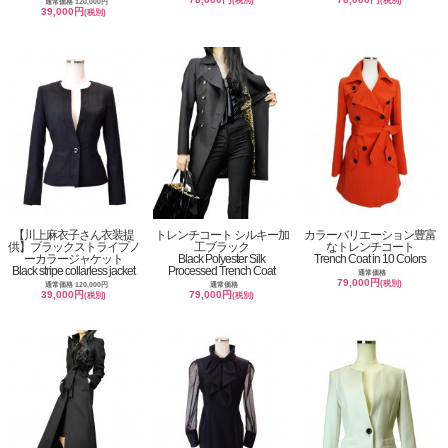
(税別)
(税別)
通常価格 120,000円
39,000円
(税別)
【川上麻衣子さん衣装提
トレンチコート シルキー加
カラーバリエーション豊富
供】ブラックストライプノ
工ブラック
なトレンチコート
ーカラージャケット
Black Polyester Silk
Trench Coat in 10 Colors
Black stripe collarless jacket
Processed Trench Coat
通常価格
79,000円
(税別)
通常価格 120,000円
通常価格
39,000円
79,000円
(税別)
(税別)