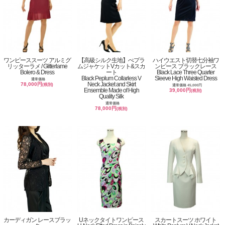
ワンピーススーツ アルミグ
【高級シルク生地】ぺプラ
ハイウエスト切替七分袖ワ
リッターラメ / Glitterlame
ムジャケットVカット&スカ
ンピース ブラックレース
Bolero & Dress
ート
Black Lace Three Quarter
Black Peplum Collarless V
Sleeve High Waisted Dress
通常価格
Neck Jacket and Skirt
78,000円
(税別)
通常価格 45,000円
Ensemble Made of High
39,000円
(税別)
Quality Silk
通常価格
78,000円
(税別)
カーディガン レースブラッ
Uネックタイトワンピース
スカートスーツ ホワイト