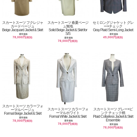
スカートスーツ フクレジャ
スカートスーツ 春夏ベージ
セミロングジャケット グレ
カードベージュ
ュ無地
ー×チェック
Beige Jacquard Jacket & Skirt
Solid Beige Jacket & Skirt for
Gray Plaid Semi-Long Jacket
S/S
通常価格
通常価格
78,000円
49,000円
(税別)
(税別)
通常価格
78,000円
(税別)
スカートスーツ カラーフォ
スカートスーツ カラーフォ
スカートスーツ グレー×ピ
ーマルベージュ
ーマルホワイト
ンク チェック柄
Formal Beige Jacket & Skirt
Formal White Jacket & Skirt
Plaid Collarless Jacket & Skirt
通常価格
Ensemble
78,000円
通常価格
(税別)
78,000円
(税別)
通常価格
78,000円
(税別)