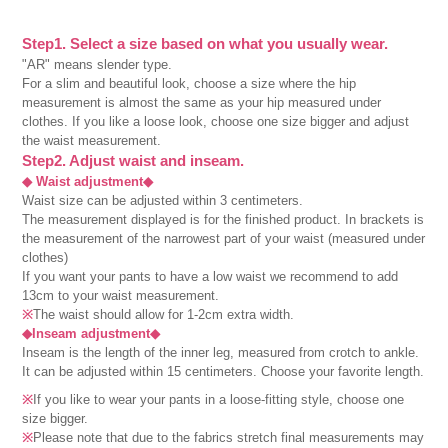
Step1. Select a size based on what you usually wear.
"AR" means slender type.
For a slim and beautiful look, choose a size where the hip
measurement is almost the same as your hip measured under
clothes. If you like a loose look, choose one size bigger and adjust
the waist measurement.
Step2. Adjust waist and inseam.
◆ Waist adjustment◆
Waist size can be adjusted within 3 centimeters.
The measurement displayed is for the finished product. In brackets is
the measurement of the narrowest part of your waist (measured under
clothes)
If you want your pants to have a low waist we recommend to add
13cm to your waist measurement.
※
The waist should allow for 1-2cm extra width.
◆Inseam adjustment◆
Inseam is the length of the inner leg, measured from crotch to ankle.
It can be adjusted within 15 centimeters. Choose your favorite length.
※
If you like to wear your pants in a loose-fitting style, choose one
size bigger.
※
Please note that due to the fabrics stretch final measurements may