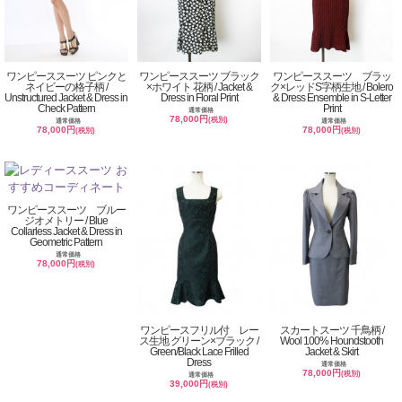
ワンピーススーツ ピンクと
ワンピーススーツ ブラック
ワンピーススーツ ブラッ
ネイビーの格子柄 /
×ホワイト 花柄 / Jacket &
ク×レッドS字柄生地 / Bolero
Unstructured Jacket & Dress in
Dress in Floral Print
& Dress Ensemble in S-Letter
Check Pattern
Print
通常価格
78,000円
(税別)
通常価格
通常価格
78,000円
78,000円
(税別)
(税別)
ワンピーススーツ ブルー
ジオメトリー / Blue
Collarless Jacket & Dress in
Geometric Pattern
通常価格
78,000円
(税別)
ワンピースフリル付 レー
スカートスーツ 千鳥柄 /
ス生地 グリーン×ブラック /
Wool 100% Houndstooth
Green/Black Lace Frilled
Jacket & Skirt
Dress
通常価格
78,000円
(税別)
通常価格
39,000円
(税別)