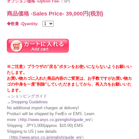
オプション価格 -Option Fee-：
0円
商品価格 -Sales Price-
39,000
円(税別)
◆数量 -Qyantity-
※ご注意）ブラウザの"戻る"ボタンをお使いにならないようお願いい
たします。
お買い物カゴに入れた商品内容のご変更は、お手数ですがお買い物カ
ゴの中身を一度"削除"していただきましてから、再入力をお願いいた
します。
→
ショッピングガイド
→
Shopping Guidelines
No additional import charges at delivery!
Product will be shipped by FedEx or EMS. Learn
more（
http://www.anys.co.jp/english/guide_en/
）
Shipping : JPY1,000(approx. $10.00) EMS
Shipping to US | see details
（
http://www.anys.co.jp/english/guide_en/
）