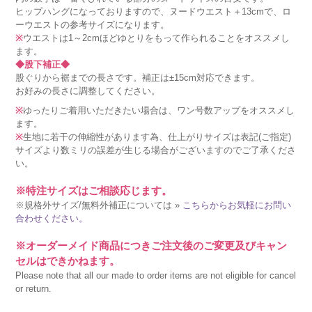
ヒップハングになっておりますので、ヌードウエスト＋13cmで、ロ
ーウエストの参考サイズになります。
※
ウエストは1～2cmほどゆとりをもって作られることをオススメし
ます。
◆股下補正◆
股ぐりから裾までの長さです。補正は±15cm対応できます。
お好みの長さに調整してください。
※
ゆったりご着用いただきたい場合は、ワン号数アップをオススメし
ます。
※
生地に若干の伸縮性があります為、仕上がりサイズは表記(ご指定)
サイズより数ミリの誤差が生じる場合がございますのでご了承くださ
い。
※特注サイズはご相談応じます。
※規格外サイズ/無料外補正については »
こちらからお気軽にお問い
合わせください。
※オーダーメイド商品につきご注文後のご変更及びキャン
セルはできかねます。
Please note that all our made to order items are not eligible for cancel
or return.