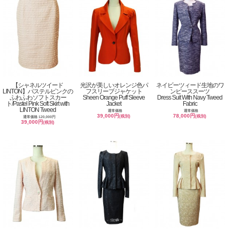
【シャネルツイード
光沢が美しいオレンジ色パ
ネイビーツィード生地のワ
LINTON】パステルピンクの
フスリーブジャケット
ンピーススーツ
ふわふわソフトスカー
Sheen Orange Puff Sleeve
Dress Suit With Navy Tweed
ト/Pastel Pink Soft Skirt with
Jacket
Fabric
LINTON Tweed
通常価格
通常価格
39,000円
78,000円
(税別)
(税別)
通常価格 120,000円
39,000円
(税別)