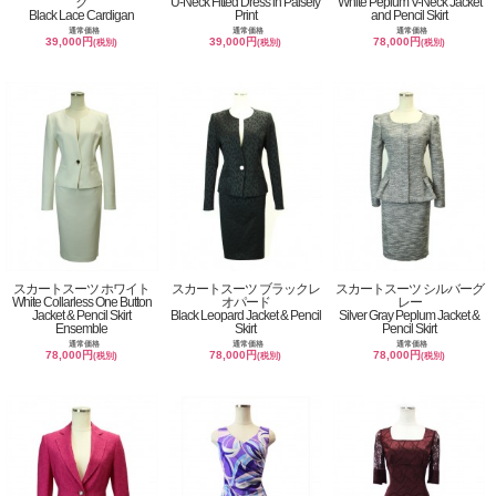
ク
U-Neck Fitted Dress in Paisely
White Peplum V-Neck Jacket
Black Lace Cardigan
Print
and Pencil Skirt
通常価格
通常価格
通常価格
39,000円
39,000円
78,000円
(税別)
(税別)
(税別)
スカートスーツ ホワイト
スカートスーツ ブラックレ
スカートスーツ シルバーグ
White Collarless One Button
オパード
レー
Jacket & Pencil Skirt
Black Leopard Jacket & Pencil
Silver Gray Peplum Jacket &
Ensemble
Skirt
Pencil Skirt
通常価格
通常価格
通常価格
78,000円
78,000円
78,000円
(税別)
(税別)
(税別)