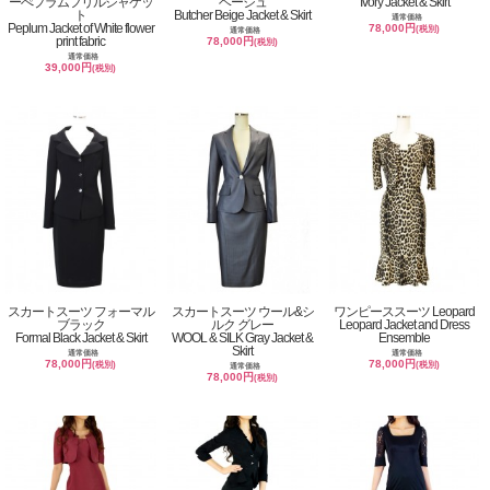
ーぺプラムフリルジャケッ
ベージュ
Ivory Jacket & Skirt
ト
Butcher Beige Jacket & Skirt
通常価格
Peplum Jacket of White flower
78,000円
(税別)
通常価格
print fabric
78,000円
(税別)
通常価格
39,000円
(税別)
スカートスーツ フォーマル
スカートスーツ ウール&シ
ワンピーススーツ Leopard
ブラック
ルク グレー
Leopard Jacket and Dress
Formal Black Jacket & Skirt
WOOL & SILK Gray Jacket &
Ensemble
Skirt
通常価格
通常価格
78,000円
78,000円
(税別)
(税別)
通常価格
78,000円
(税別)