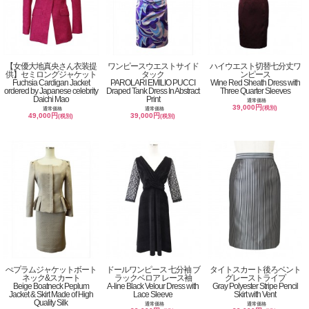
【女優大地真央さん衣装提
ワンピースウエストサイド
ハイウエスト切替七分丈ワ
供】セミロングジャケット
タック
ンピース
Fuchsia Cardigan Jacket
PAROLARI EMILIO PUCCI
Wine Red Sheath Dress with
ordered by Japanese celebrity
Draped Tank Dress In Abstract
Three Quarter Sleeves
Daichi Mao
Print
通常価格
39,000円
(税別)
通常価格
通常価格
49,000円
39,000円
(税別)
(税別)
ぺプラムジャケットボート
ドールワンピース 七分袖 ブ
タイトスカート後ろベント
ネック&スカート
ラックベロア レース袖
グレーストライプ
Beige Boatneck Peplum
A-line Black Velour Dress with
Gray Polyester Stripe Pencil
Jacket & Skirt Made of High
Lace Sleeve
Skirt with Vent
Quality Silk
通常価格
通常価格