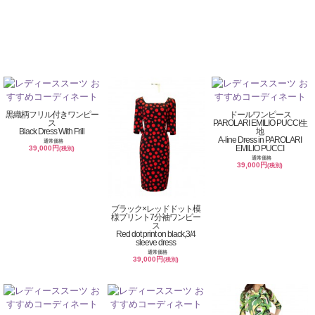
黒織柄フリル付きワンピー
ドールワンピース
ス
PAROLARI EMILIO PUCCI生
Black Dress With Frill
地
A-line Dress in PAROLARI
通常価格
EMILIO PUCCI
39,000円
(税別)
通常価格
39,000円
(税別)
ブラック×レッドドット模
様プリント7分袖ワンピー
ス
Red dot print on black,3/4
sleeve dress
通常価格
39,000円
(税別)