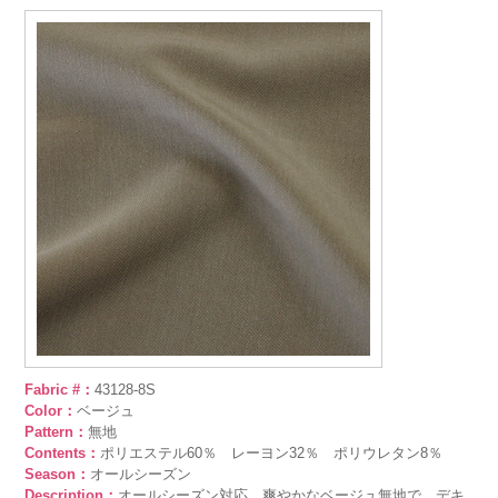
Fabric #：
43128-8S
Color：
ベージュ
Pattern：
無地
Contents：
ポリエステル60％ レーヨン32％ ポリウレタン8％
Season：
オールシーズン
Description：
オールシーズン対応。爽やかなベージュ無地で、デキ