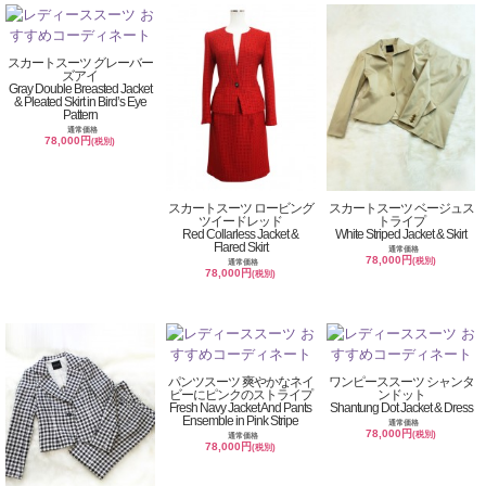
スカートスーツ グレーバー
ズアイ
Gray Double Breasted Jacket
& Pleated Skirt in Bird’s Eye
Pattern
通常価格
78,000円
(税別)
スカートスーツ ロービング
スカートスーツ ベージュス
ツイードレッド
トライプ
Red Collarless Jacket &
White Striped Jacket & Skirt
Flared Skirt
通常価格
78,000円
(税別)
通常価格
78,000円
(税別)
パンツスーツ 爽やかなネイ
ワンピーススーツ シャンタ
ビーにピンクのストライプ
ンドット
Fresh Navy Jacket And Pants
Shantung Dot Jacket & Dress
Ensemble in Pink Stripe
通常価格
78,000円
(税別)
通常価格
78,000円
(税別)