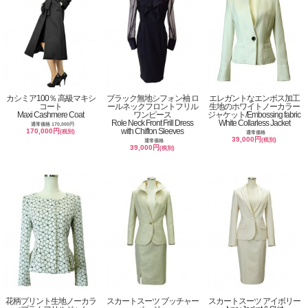
カシミア100％ 高級マキシ
ブラック無地シフォン袖 ロ
エレガントなエンボス加工
コート
ールネックフロントフリル
生地のホワイトノーカラー
Maxi Cashmere Coat
ワンピース
ジャケット/Embossing fabric
Role Neck Front Frill Dress
White Collarless Jacket
通常価格 170,000円
with Chiffon Sleeves
170,000円
(税別)
通常価格
39,000円
(税別)
通常価格
39,000円
(税別)
花柄プリント生地ノーカラ
スカートスーツ ブッチャー
スカートスーツ アイボリー