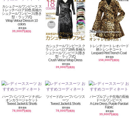
カシュクールワンピース ス
トレッチベロア10色 長袖カ
シュクールワンピース(巻き
型・ラップ式)
Wrap Velour Dress in 10
colors
通常価格
39,000円
(税別)
カシュクールワンピース ク
トレンチコート レオパード
ラッシュベロア18色 長袖カ
柄トレンチコート
シュクールワンピース(巻き
Leopard Print Trench Coat
型・ラップ式)
通常価格
Crush Velour Wrap Dress
158,000円
(税別)
通常価格
39,000円
(税別)
ハーフパンツスーツ ナポレ
ツイードのハーフパンツス
パープルプッチ生地の長袖
オンカラージャケット
ーツ
ドールワンピース
Tweed Jacket & Shorts
Tweed Jacket & Shorts
A-Line Dress, Purple Parolari
Fabric
通常価格
通常価格
78,000円
78,000円
(税別)
(税別)
通常価格
39,000円
(税別)