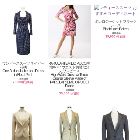
ボレロジャケット ブラック
レース
Black Lace Bolero
通常価格
39,000円
(税別)
ワンピーススーツ ネイビー
PAROLARI EMILIO PUCCI生
花柄
地×ハイウエスト切替七分
One Button Jacket and Dress
丈ワンピース
in Floral Print
High Waist Dress w/ Three
Quarter Sleeve Made of
通常価格
PAROLARI EMILIO PUCCI
78,000円
(税別)
Fabric
通常価格
39,000円
(税別)