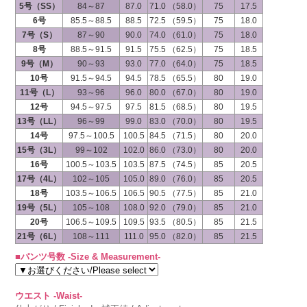
5号（SS）
84～87
87.0
71.0 （58.0）
75
17.5
6号
85.5～88.5
88.5
72.5 （59.5）
75
18.0
7号（S）
87～90
90.0
74.0 （61.0）
75
18.0
8号
88.5～91.5
91.5
75.5 （62.5）
75
18.5
9号（M）
90～93
93.0
77.0 （64.0）
75
18.5
10号
91.5～94.5
94.5
78.5 （65.5）
80
19.0
11号（L）
93～96
96.0
80.0 （67.0）
80
19.0
12号
94.5～97.5
97.5
81.5 （68.5）
80
19.5
13号（LL）
96～99
99.0
83.0 （70.0）
80
19.5
14号
97.5～100.5
100.5
84.5 （71.5）
80
20.0
15号（3L）
99～102
102.0
86.0 （73.0）
80
20.0
16号
100.5～103.5
103.5
87.5 （74.5）
85
20.5
17号（4L）
102～105
105.0
89.0 （76.0）
85
20.5
18号
103.5～106.5
106.5
90.5 （77.5）
85
21.0
19号（5L）
105～108
108.0
92.0 （79.0）
85
21.0
20号
106.5～109.5
109.5
93.5 （80.5）
85
21.5
21号（6L）
108～111
111.0
95.0 （82.0）
85
21.5
■パンツ号数 -Size & Measurement-
ウエスト -Waist-