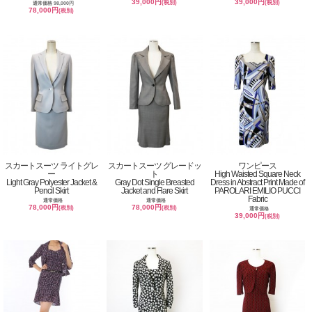
39,000円
39,000円
(税別)
(税別)
通常価格 98,000円
78,000円
(税別)
スカートスーツ ライトグレ
スカートスーツ グレードッ
ワンピース
ー
ト
High Waisted Square Neck
Light Gray Polyester Jacket &
Gray Dot Single Breasted
Dress in Abstract Print Made of
Pencil Skirt
Jacket and Flare Skirt
PAROLARI EMILIO PUCCI
Fabric
通常価格
通常価格
78,000円
78,000円
(税別)
(税別)
通常価格
39,000円
(税別)