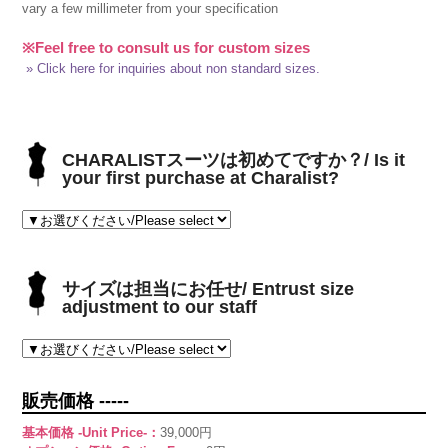
vary a few millimeter from your specification
※Feel free to consult us for custom sizes
» Click here for inquiries about non standard sizes.
CHARALISTスーツは初めてですか？/ Is it
your first purchase at Charalist?
サイズは担当にお任せ/ Entrust size
adjustment to our staff
販売価格 -----
基本価格 -Unit Price-：
39,000円