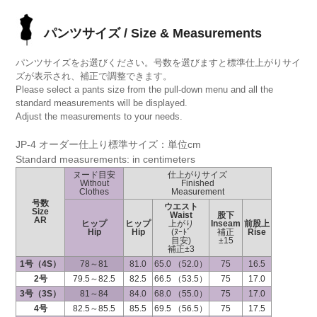
パンツサイズ / Size & Measurements
パンツサイズをお選びください。号数を選びますと標準仕上がりサイ
ズが表示され、補正で調整できます。
Please select a pants size from the pull-down menu and all the
standard measurements will be displayed.
Adjust the measurements to your needs.
JP-4 オーダー仕上り標準サイズ：単位cm
Standard measurements: in centimeters
ヌード目安
仕上がりサイズ
Without
Finished
Clothes
Measurement
号数
ウエスト
Size
Waist
股下
AR
ヒップ
ヒップ
上がり
Inseam
前股上
Hip
Hip
(ﾇｰﾄﾞ
補正
Rise
目安)
±15
補正±3
1号（4S）
78～81
81.0
65.0 （52.0）
75
16.5
2号
79.5～82.5
82.5
66.5 （53.5）
75
17.0
3号（3S）
81～84
84.0
68.0 （55.0）
75
17.0
4号
82.5～85.5
85.5
69.5 （56.5）
75
17.5