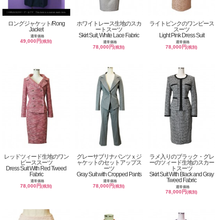
ロングジャケット/Rong
ホワイトレース生地のスカ
ライトピンクのワンピース
Jacket
ートスーツ
スーツ
Skirt Suit, White Lace Fabric
Light Pink Dress Suit
通常価格
49,000円
(税別)
通常価格
通常価格
78,000円
78,000円
(税別)
(税別)
レッドツィード生地のワン
グレーサブリナパンツｘジ
ラメ入りのブラック・グレ
ピーススーツ
ャケットのセットアップス
ーのツィード生地のスカー
Dress Suit With Red Tweed
ーツ
トスーツ
Fabric
Gray Suit with Cropped Pants
Skirt Suit With Black and Gray
Tweed Fabric
通常価格
通常価格
78,000円
78,000円
(税別)
(税別)
通常価格
78,000円
(税別)