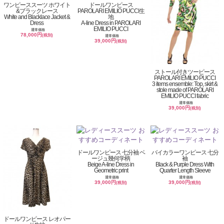
ワンピーススーツ ホワイト
ドールワンピース
&ブラックレース
PAROLARI EMILIO PUCCI生
White and Blacklace Jacket &
地
Dress
A-line Dress in PAROLARI
EMILIO PUCCI
通常価格
78,000円
(税別)
通常価格
39,000円
(税別)
ストール付きツーピース
PAROLARI EMILIO PUCCI
3 items ensemble: Top, skirt &
stole made of PAROLARI
EMILIO PUCCI fabric
通常価格
39,000円
(税別)
ドールワンピース 七分袖 ベ
バイカラーワンピース 七分
ージュ幾何学柄
袖
Beige A-line Dress in
Black & Purple Dress With
Geometric print
Quarter Length Sleeve
通常価格
通常価格
39,000円
39,000円
(税別)
(税別)
ドールワンピース レオパー