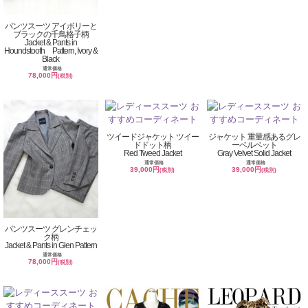
パンツスーツ アイボリーと
ブラックの千鳥格子柄
Jacket & Pants in
Houndstooth Pattern, Ivory &
Black
通常価格
78,000円
(税別)
ツイードジャケット ツイー
ジャケット 重量感あるグレ
ドドット柄
ーベルベット
Red Tweed Jacket
Gray Velvet Solid Jacket
通常価格
通常価格
39,000円
39,000円
(税別)
(税別)
パンツスーツ グレンチェッ
ク柄
Jacket & Pants in Glen Pattern
通常価格
78,000円
(税別)