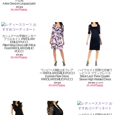
ド生地
A-line Dress in Leopard print
通常価格
39,000円
(税別)
カシュクール半袖センター
フリルタイト PAROLARI
EMILIO PUCCI
Fitted Wrap Dress with Frill at
Front PAROLARI EMILIO
PUCCI
通常価格
39,000円
(税別)
ワンピース8枚はぎフレア
ハイウエスト切替七分袖ワ
ー PAROLARI EMILIO PUCCI
ンピース ブラックレース
8 panels Flare Dress
Black Lace Three Quarter
PAROLARI EMILIO PUCCI
Sleeve High Waisted Dress
通常価格
通常価格 45,000円
39,000円
39,000円
(税別)
(税別)
ハイウエスト切替七分丈ワ