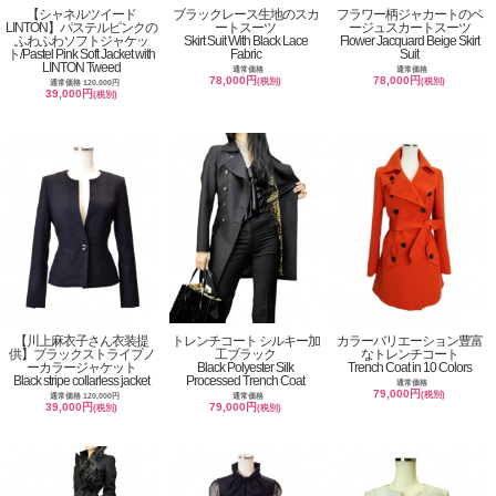
【シャネルツイード
ブラックレース生地のスカ
フラワー柄ジャカートのベ
LINTON】パステルピンクの
ートスーツ
ージュスカートスーツ
ふわふわソフトジャケッ
Skirt Suit With Black Lace
Flower Jacquard Beige Skirt
ト/Pastel Pink Soft Jacket with
Fabric
Suit
LINTON Tweed
通常価格
通常価格
78,000円
78,000円
(税別)
(税別)
通常価格 120,000円
39,000円
(税別)
【川上麻衣子さん衣装提
トレンチコート シルキー加
カラーバリエーション豊富
供】ブラックストライプノ
工ブラック
なトレンチコート
ーカラージャケット
Black Polyester Silk
Trench Coat in 10 Colors
Black stripe collarless jacket
Processed Trench Coat
通常価格
79,000円
(税別)
通常価格 120,000円
通常価格
39,000円
79,000円
(税別)
(税別)