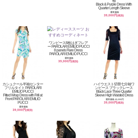
袖
Black & Purple Dress With
Quarter Length Sleeve
通常価格
39,000円
(税別)
ワンピース8枚はぎフレア
ー PAROLARI EMILIO PUCCI
8 panels Flare Dress
PAROLARI EMILIO PUCCI
通常価格
39,000円
(税別)
カシュクール半袖センター
ハイウエスト切替七分袖ワ
フリルタイト PAROLARI
ンピース ブラックレース
EMILIO PUCCI
Black Lace Three Quarter
Fitted Wrap Dress with Frill at
Sleeve High Waisted Dress
Front PAROLARI EMILIO
通常価格 45,000円
PUCCI
39,000円
(税別)
通常価格
39,000円
(税別)