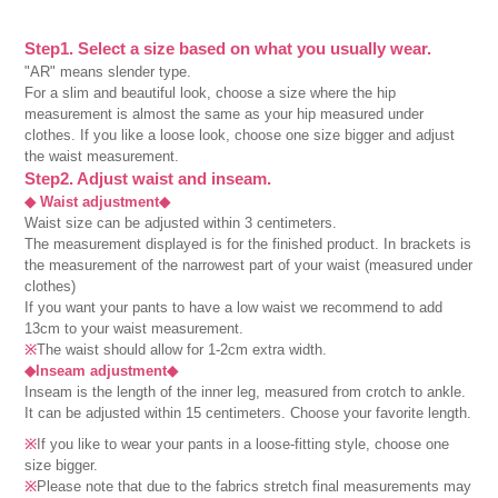
Step1. Select a size based on what you usually wear.
"AR" means slender type.
For a slim and beautiful look, choose a size where the hip
measurement is almost the same as your hip measured under
clothes. If you like a loose look, choose one size bigger and adjust
the waist measurement.
Step2. Adjust waist and inseam.
◆ Waist adjustment◆
Waist size can be adjusted within 3 centimeters.
The measurement displayed is for the finished product. In brackets is
the measurement of the narrowest part of your waist (measured under
clothes)
If you want your pants to have a low waist we recommend to add
13cm to your waist measurement.
※
The waist should allow for 1-2cm extra width.
◆Inseam adjustment◆
Inseam is the length of the inner leg, measured from crotch to ankle.
It can be adjusted within 15 centimeters. Choose your favorite length.
※
If you like to wear your pants in a loose-fitting style, choose one
size bigger.
※
Please note that due to the fabrics stretch final measurements may