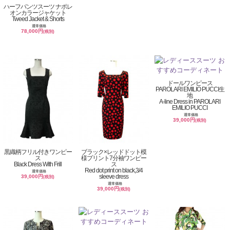
ハーフパンツスーツ ナポレ
オンカラージャケット
Tweed Jacket & Shorts
通常価格
78,000円
(税別)
ドールワンピース
PAROLARI EMILIO PUCCI生
地
A-line Dress in PAROLARI
EMILIO PUCCI
通常価格
39,000円
(税別)
黒織柄フリル付きワンピー
ブラック×レッドドット模
ス
様プリント7分袖ワンピー
Black Dress With Frill
ス
Red dot print on black,3/4
通常価格
sleeve dress
39,000円
(税別)
通常価格
39,000円
(税別)