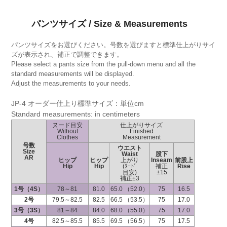
パンツサイズ / Size & Measurements
パンツサイズをお選びください。号数を選びますと標準仕上がりサイ
ズが表示され、補正で調整できます。
Please select a pants size from the pull-down menu and all the
standard measurements will be displayed.
Adjust the measurements to your needs.
JP-4 オーダー仕上り標準サイズ：単位cm
Standard measurements: in centimeters
ヌード目安
仕上がりサイズ
Without
Finished
Clothes
Measurement
号数
ウエスト
Size
Waist
股下
AR
ヒップ
ヒップ
上がり
Inseam
前股上
Hip
Hip
(ﾇｰﾄﾞ
補正
Rise
目安)
±15
補正±3
1号（4S）
78～81
81.0
65.0 （52.0）
75
16.5
2号
79.5～82.5
82.5
66.5 （53.5）
75
17.0
3号（3S）
81～84
84.0
68.0 （55.0）
75
17.0
4号
82.5～85.5
85.5
69.5 （56.5）
75
17.5