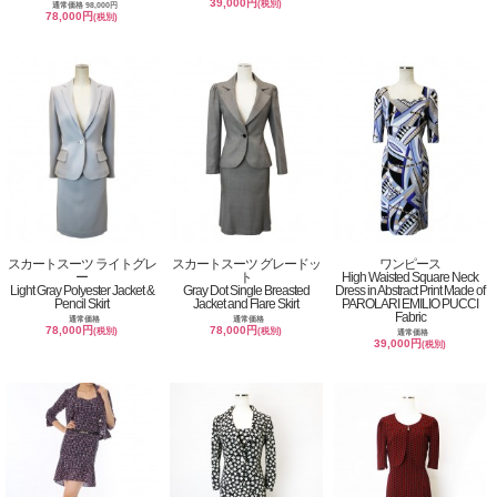
39,000円
(税別)
通常価格 98,000円
78,000円
(税別)
スカートスーツ ライトグレ
スカートスーツ グレードッ
ワンピース
ー
ト
High Waisted Square Neck
Light Gray Polyester Jacket &
Gray Dot Single Breasted
Dress in Abstract Print Made of
Pencil Skirt
Jacket and Flare Skirt
PAROLARI EMILIO PUCCI
Fabric
通常価格
通常価格
78,000円
78,000円
(税別)
(税別)
通常価格
39,000円
(税別)