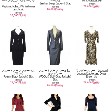
ーぺプラムフリルジャケッ
ベージュ
Ivory Jacket & Skirt
ト
Butcher Beige Jacket & Skirt
通常価格
Peplum Jacket of White flower
78,000円
(税別)
通常価格
print fabric
78,000円
(税別)
通常価格
39,000円
(税別)
スカートスーツ フォーマル
スカートスーツ ウール&シ
ワンピーススーツ Leopard
ブラック
ルク グレー
Leopard Jacket and Dress
Formal Black Jacket & Skirt
WOOL & SILK Gray Jacket &
Ensemble
Skirt
通常価格
通常価格
78,000円
78,000円
(税別)
(税別)
通常価格
78,000円
(税別)