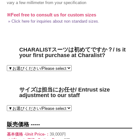
vary a few millimeter from your specification
※Feel free to consult us for custom sizes
» Click here for inquiries about non standard sizes.
CHARALISTスーツは初めてですか？/ Is it
your first purchase at Charalist?
サイズは担当にお任せ/ Entrust size
adjustment to our staff
販売価格 -----
基本価格 -Unit Price-：
39,000円