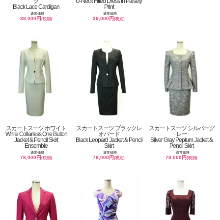
ク
U-Neck Fitted Dress in Paisely
Black Lace Cardigan
Print
通常価格
通常価格
39,000円
39,000円
(税別)
(税別)
スカートスーツ ホワイト
スカートスーツ ブラックレ
スカートスーツ シルバーグ
White Collarless One Button
オパード
レー
Jacket & Pencil Skirt
Black Leopard Jacket & Pencil
Silver Gray Peplum Jacket &
Ensemble
Skirt
Pencil Skirt
通常価格
通常価格
通常価格
78,000円
78,000円
78,000円
(税別)
(税別)
(税別)