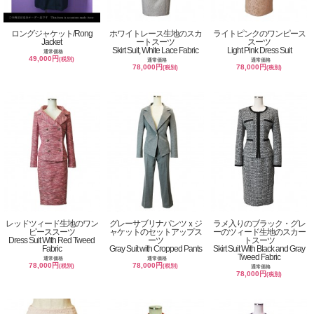
ロングジャケット/Rong
ホワイトレース生地のスカ
ライトピンクのワンピース
Jacket
ートスーツ
スーツ
Skirt Suit, White Lace Fabric
Light Pink Dress Suit
通常価格
49,000円
(税別)
通常価格
通常価格
78,000円
78,000円
(税別)
(税別)
レッドツィード生地のワン
グレーサブリナパンツｘジ
ラメ入りのブラック・グレ
ピーススーツ
ャケットのセットアップス
ーのツィード生地のスカー
Dress Suit With Red Tweed
ーツ
トスーツ
Fabric
Gray Suit with Cropped Pants
Skirt Suit With Black and Gray
Tweed Fabric
通常価格
通常価格
78,000円
78,000円
(税別)
(税別)
通常価格
78,000円
(税別)