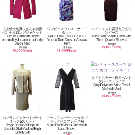
【女優大地真央さん衣装提
ワンピースウエストサイド
ハイウエスト切替七分丈ワ
供】セミロングジャケット
タック
ンピース
Fuchsia Cardigan Jacket
PAROLARI EMILIO PUCCI
Wine Red Sheath Dress with
ordered by Japanese celebrity
Draped Tank Dress In Abstract
Three Quarter Sleeves
Daichi Mao
Print
通常価格
39,000円
(税別)
通常価格
通常価格
49,000円
39,000円
(税別)
(税別)
タイトスカート後ろベント
グレーストライプ
Gray Polyester Stripe Pencil
Skirt with Vent
通常価格
39,000円
(税別)
ぺプラムジャケットボート
ドールワンピース 七分袖 ブ
ネック&スカート
ラックベロア レース袖
Beige Boatneck Peplum
A-line Black Velour Dress with
Jacket & Skirt Made of High
Lace Sleeve
Quality Silk
通常価格