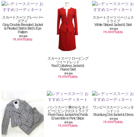
スカートスーツ グレーバー
スカートスーツ ベージュス
ズアイ
トライプ
Gray Double Breasted Jacket
White Striped Jacket & Skirt
& Pleated Skirt in Bird’s Eye
通常価格
Pattern
78,000円
(税別)
通常価格
78,000円
(税別)
スカートスーツ ロービング
ツイードレッド
Red Collarless Jacket &
Flared Skirt
通常価格
78,000円
(税別)
パンツスーツ 爽やかなネイ
ワンピーススーツ シャンタ
ビーにピンクのストライプ
ンドット
Fresh Navy Jacket And Pants
Shantung Dot Jacket & Dress
Ensemble in Pink Stripe
通常価格
78,000円
(税別)
通常価格
78,000円
(税別)