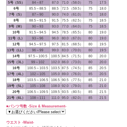
5号（SS）
84～87
87.0
71.0 （58.0）
75
17.5
6号
85.5～88.5
88.5
72.5 （59.5）
75
18.0
7号（S）
87～90
90.0
74.0 （61.0）
75
18.0
8号
88.5～91.5
91.5
75.5 （62.5）
75
18.5
9号（M）
90～93
93.0
77.0 （64.0）
75
18.5
10号
91.5～94.5
94.5
78.5 （65.5）
80
19.0
11号（L）
93～96
96.0
80.0 （67.0）
80
19.0
12号
94.5～97.5
97.5
81.5 （68.5）
80
19.5
13号（LL）
96～99
99.0
83.0 （70.0）
80
19.5
14号
97.5～100.5
100.5
84.5 （71.5）
80
20.0
15号（3L）
99～102
102.0
86.0 （73.0）
80
20.0
16号
100.5～103.5
103.5
87.5 （74.5）
85
20.5
17号（4L）
102～105
105.0
89.0 （76.0）
85
20.5
18号
103.5～106.5
106.5
90.5 （77.5）
85
21.0
19号（5L）
105～108
108.0
92.0 （79.0）
85
21.0
20号
106.5～109.5
109.5
93.5 （80.5）
85
21.5
21号（6L）
108～111
111.0
95.0 （82.0）
85
21.5
■パンツ号数 -Size & Measurement-
ウエスト -Waist-