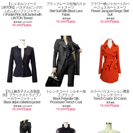
【シャネルツイード
ブラックレース生地のスカ
フラワー柄ジャカートのベ
LINTON】パステルピンクの
ートスーツ
ージュスカートスーツ
ふわふわソフトジャケッ
Skirt Suit With Black Lace
Flower Jacquard Beige Skirt
ト/Pastel Pink Soft Jacket with
Fabric
Suit
LINTON Tweed
通常価格
通常価格
78,000円
78,000円
(税別)
(税別)
通常価格 120,000円
39,000円
(税別)
【川上麻衣子さん衣装提
トレンチコート シルキー加
カラーバリエーション豊富
供】ブラックストライプノ
工ブラック
なトレンチコート
ーカラージャケット
Black Polyester Silk
Trench Coat in 10 Colors
Black stripe collarless jacket
Processed Trench Coat
通常価格
79,000円
(税別)
通常価格 120,000円
通常価格
39,000円
79,000円
(税別)
(税別)