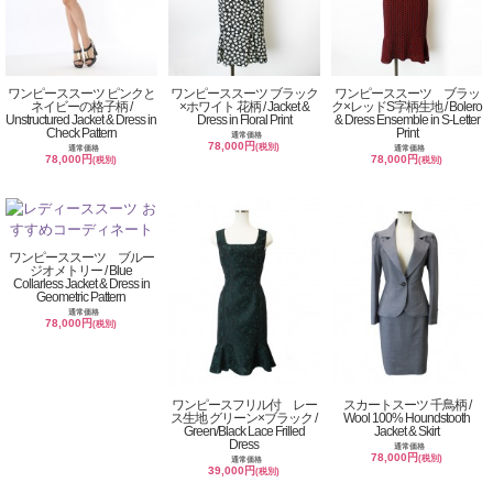
ワンピーススーツ ピンクと
ワンピーススーツ ブラック
ワンピーススーツ ブラッ
ネイビーの格子柄 /
×ホワイト 花柄 / Jacket &
ク×レッドS字柄生地 / Bolero
Unstructured Jacket & Dress in
Dress in Floral Print
& Dress Ensemble in S-Letter
Check Pattern
Print
通常価格
78,000円
(税別)
通常価格
通常価格
78,000円
78,000円
(税別)
(税別)
ワンピーススーツ ブルー
ジオメトリー / Blue
Collarless Jacket & Dress in
Geometric Pattern
通常価格
78,000円
(税別)
ワンピースフリル付 レー
スカートスーツ 千鳥柄 /
ス生地 グリーン×ブラック /
Wool 100% Houndstooth
Green/Black Lace Frilled
Jacket & Skirt
Dress
通常価格
78,000円
(税別)
通常価格
39,000円
(税別)