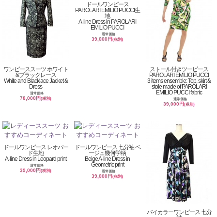
ドールワンピース
PAROLARI EMILIO PUCCI生
地
A-line Dress in PAROLARI
EMILIO PUCCI
通常価格
39,000円
(税別)
ワンピーススーツ ホワイト
ストール付きツーピース
&ブラックレース
PAROLARI EMILIO PUCCI
White and Blacklace Jacket &
3 items ensemble: Top, skirt &
Dress
stole made of PAROLARI
EMILIO PUCCI fabric
通常価格
78,000円
(税別)
通常価格
39,000円
(税別)
ドールワンピース レオパー
ドールワンピース 七分袖 ベ
ド生地
ージュ幾何学柄
A-line Dress in Leopard print
Beige A-line Dress in
Geometric print
通常価格
39,000円
(税別)
通常価格
39,000円
(税別)
バイカラーワンピース 七分