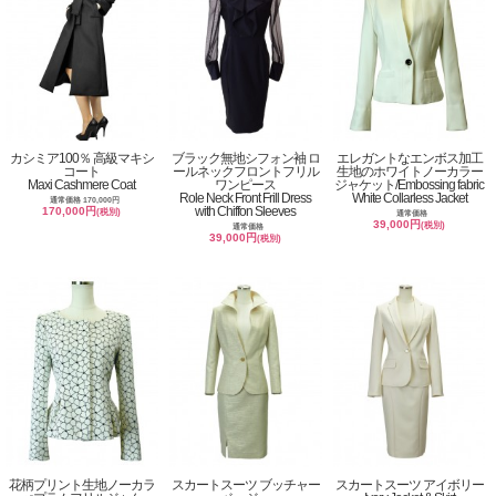
カシミア100％ 高級マキシ
ブラック無地シフォン袖 ロ
エレガントなエンボス加工
コート
ールネックフロントフリル
生地のホワイトノーカラー
Maxi Cashmere Coat
ワンピース
ジャケット/Embossing fabric
Role Neck Front Frill Dress
White Collarless Jacket
通常価格 170,000円
with Chiffon Sleeves
170,000円
(税別)
通常価格
39,000円
(税別)
通常価格
39,000円
(税別)
花柄プリント生地ノーカラ
スカートスーツ ブッチャー
スカートスーツ アイボリー