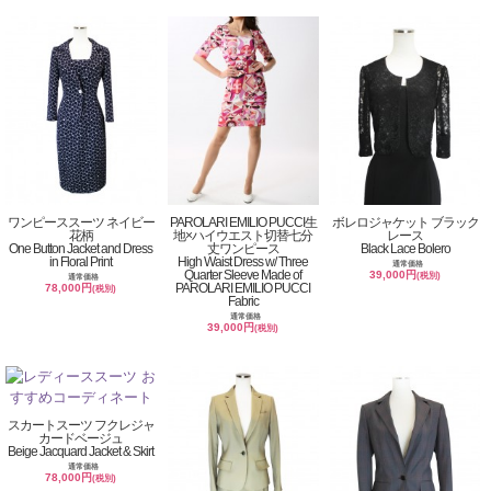
ワンピーススーツ ネイビー
PAROLARI EMILIO PUCCI生
ボレロジャケット ブラック
花柄
地×ハイウエスト切替七分
レース
One Button Jacket and Dress
丈ワンピース
Black Lace Bolero
in Floral Print
High Waist Dress w/ Three
通常価格
Quarter Sleeve Made of
39,000円
(税別)
通常価格
PAROLARI EMILIO PUCCI
78,000円
(税別)
Fabric
通常価格
39,000円
(税別)
スカートスーツ フクレジャ
カードベージュ
Beige Jacquard Jacket & Skirt
通常価格
78,000円
(税別)