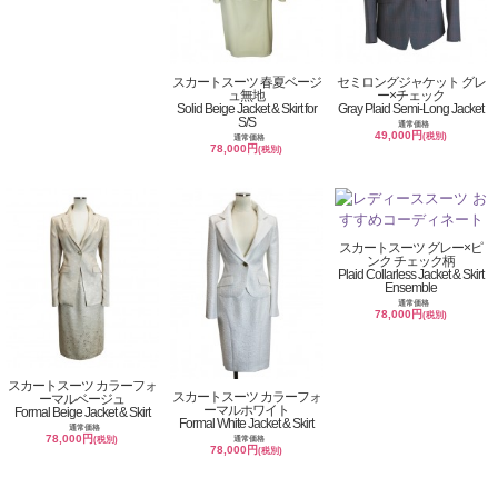
スカートスーツ 春夏ベージ
セミロングジャケット グレ
ュ無地
ー×チェック
Solid Beige Jacket & Skirt for
Gray Plaid Semi-Long Jacket
S/S
通常価格
49,000円
(税別)
通常価格
78,000円
(税別)
スカートスーツ グレー×ピ
ンク チェック柄
Plaid Collarless Jacket & Skirt
Ensemble
通常価格
78,000円
(税別)
スカートスーツ カラーフォ
スカートスーツ カラーフォ
ーマルベージュ
ーマルホワイト
Formal Beige Jacket & Skirt
Formal White Jacket & Skirt
通常価格
78,000円
通常価格
(税別)
78,000円
(税別)