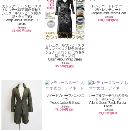
カシュクールワンピース ス
トレンチコート レオパード
トレッチベロア10色 長袖カ
柄トレンチコート
シュクールワンピース(巻き
Leopard Print Trench Coat
型・ラップ式)
通常価格
Wrap Velour Dress in 10
158,000円
(税別)
colors
通常価格
39,000円
(税別)
カシュクールワンピース ク
ラッシュベロア18色 長袖カ
シュクールワンピース(巻き
型・ラップ式)
Crush Velour Wrap Dress
通常価格
39,000円
(税別)
ツイードのハーフパンツス
パープルプッチ生地の長袖
ーツ
ドールワンピース
Tweed Jacket & Shorts
A-Line Dress, Purple Parolari
Fabric
通常価格
78,000円
(税別)
通常価格
39,000円
(税別)