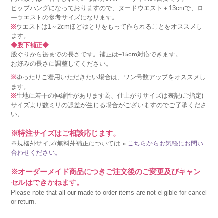
ヒップハングになっておりますので、ヌードウエスト＋13cmで、ロ
ーウエストの参考サイズになります。
※
ウエストは1～2cmほどゆとりをもって作られることをオススメし
ます。
◆股下補正◆
股ぐりから裾までの長さです。補正は±15cm対応できます。
お好みの長さに調整してください。
※
ゆったりご着用いただきたい場合は、ワン号数アップをオススメし
ます。
※
生地に若干の伸縮性があります為、仕上がりサイズは表記(ご指定)
サイズより数ミリの誤差が生じる場合がございますのでご了承くださ
い。
※特注サイズはご相談応じます。
※規格外サイズ/無料外補正については »
こちらからお気軽にお問い
合わせください。
※オーダーメイド商品につきご注文後のご変更及びキャン
セルはできかねます。
Please note that all our made to order items are not eligible for cancel
or return.