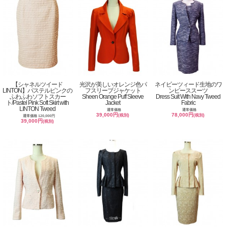
【シャネルツイード
光沢が美しいオレンジ色パ
ネイビーツィード生地のワ
LINTON】パステルピンクの
フスリーブジャケット
ンピーススーツ
ふわふわソフトスカー
Sheen Orange Puff Sleeve
Dress Suit With Navy Tweed
ト/Pastel Pink Soft Skirt with
Jacket
Fabric
LINTON Tweed
通常価格
通常価格
39,000円
78,000円
(税別)
(税別)
通常価格 120,000円
39,000円
(税別)