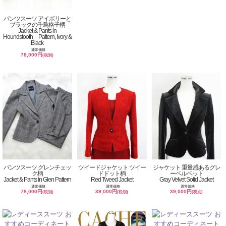
パンツスーツ アイボリーと
ブラックの千鳥格子柄
Jacket & Pants in
Houndstooth Pattern, Ivory &
Black
通常価格
78,000円
(税別)
パンツスーツ グレンチェッ
ツイードジャケット ツイー
ジャケット 重量感あるグレ
ク柄
ドドット柄
ーベルベット
Jacket & Pants in Glen Pattern
Red Tweed Jacket
Gray Velvet Solid Jacket
通常価格
通常価格
通常価格
78,000円
39,000円
39,000円
(税別)
(税別)
(税別)