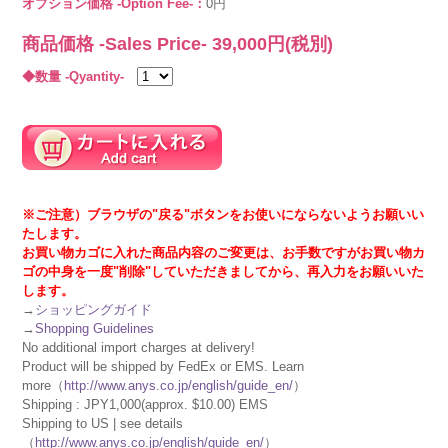
オプション価格 -Option Fee-：
0円
商品価格 -Sales Price-
39,000
円(税別)
◆数量 -Qyantity-
※ご注意）ブラウザの"戻る"ボタンをお使いにならないようお願いい
たします。
お買い物カゴに入れた商品内容のご変更は、お手数ですがお買い物カ
ゴの中身を一度"削除"していただきましてから、再入力をお願いいた
します。
→
ショッピングガイド
→
Shopping Guidelines
No additional import charges at delivery!
Product will be shipped by FedEx or EMS. Learn
more（
http://www.anys.co.jp/english/guide_en/
）
Shipping : JPY1,000(approx. $10.00) EMS
Shipping to US | see details
（
http://www.anys.co.jp/english/guide_en/
）