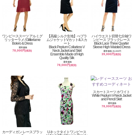
ワンピーススーツ アルミグ
【高級シルク生地】ぺプラ
ハイウエスト切替七分袖ワ
リッターラメ / Glitterlame
ムジャケットVカット&スカ
ンピース ブラックレース
Bolero & Dress
ート
Black Lace Three Quarter
Black Peplum Collarless V
Sleeve High Waisted Dress
通常価格
Neck Jacket and Skirt
78,000円
(税別)
通常価格 45,000円
Ensemble Made of High
39,000円
(税別)
Quality Silk
通常価格
78,000円
(税別)
スカートスーツ ホワイト
White Peplum V-Neck Jacket
and Pencil Skirt
通常価格
78,000円
(税別)
カーディガン レースブラッ
Uネックタイトワンピース