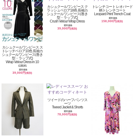
カシュクールワンピース ク
トレンチコート レオパード
ラッシュベロア18色 長袖カ
柄トレンチコート
シュクールワンピース(巻き
Leopard Print Trench Coat
型・ラップ式)
通常価格
Crush Velour Wrap Dress
158,000円
(税別)
通常価格
39,000円
(税別)
カシュクールワンピース ス
トレッチベロア10色 長袖カ
シュクールワンピース(巻き
型・ラップ式)
Wrap Velour Dress in 10
colors
通常価格
39,000円
(税別)
ツイードのハーフパンツス
ーツ
Tweed Jacket & Shorts
通常価格
78,000円
(税別)