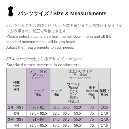
パンツサイズ / Size & Measurements
パンツサイズをお選びください。号数を選びますと標準仕上がりサイ
ズが表示され、補正で調整できます。
Please select a pants size from the pull-down menu and all the
standard measurements will be displayed.
Adjust the measurements to your needs.
JP-4 オーダー仕上り標準サイズ：単位cm
Standard measurements: in centimeters
ヌード目安
仕上がりサイズ
Without
Finished
Clothes
Measurement
号数
ウエスト
Size
Waist
股下
AR
ヒップ
ヒップ
上がり
Inseam
前股上
Hip
Hip
(ﾇｰﾄﾞ
補正
Rise
目安)
±15
補正±3
1号（4S）
78～81
81.0
65.0 （52.0）
75
16.5
2号
79.5～82.5
82.5
66.5 （53.5）
75
17.0
3号（3S）
81～84
84.0
68.0 （55.0）
75
17.0
4号
82.5～85.5
85.5
69.5 （56.5）
75
17.5