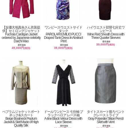
【女優大地真央さん衣装提
ワンピースウエストサイド
ハイウエスト切替七分丈ワ
供】セミロングジャケット
タック
ンピース
Fuchsia Cardigan Jacket
PAROLARI EMILIO PUCCI
Wine Red Sheath Dress with
ordered by Japanese celebrity
Draped Tank Dress In Abstract
Three Quarter Sleeves
Daichi Mao
Print
通常価格
39,000円
(税別)
通常価格
通常価格
49,000円
39,000円
(税別)
(税別)
ぺプラムジャケットボート
ドールワンピース 七分袖 ブ
タイトスカート後ろベント
ネック&スカート
ラックベロア レース袖
グレーストライプ
Beige Boatneck Peplum
A-line Black Velour Dress with
Gray Polyester Stripe Pencil
Jacket & Skirt Made of High
Lace Sleeve
Skirt with Vent
Quality Silk
通常価格
通常価格