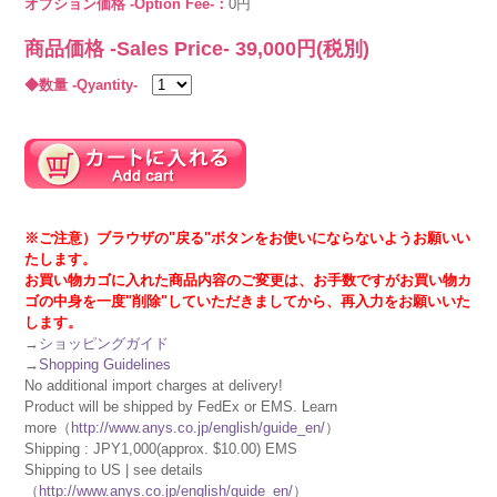
オプション価格 -Option Fee-：
0円
商品価格 -Sales Price-
39,000
円(税別)
◆数量 -Qyantity-
※ご注意）ブラウザの"戻る"ボタンをお使いにならないようお願いい
たします。
お買い物カゴに入れた商品内容のご変更は、お手数ですがお買い物カ
ゴの中身を一度"削除"していただきましてから、再入力をお願いいた
します。
→
ショッピングガイド
→
Shopping Guidelines
No additional import charges at delivery!
Product will be shipped by FedEx or EMS. Learn
more（
http://www.anys.co.jp/english/guide_en/
）
Shipping : JPY1,000(approx. $10.00) EMS
Shipping to US | see details
（
http://www.anys.co.jp/english/guide_en/
）