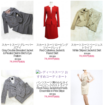
スカートスーツ グレーバー
スカートスーツ ロービング
スカートスーツ ベージュス
ズアイ
ツイードレッド
トライプ
Gray Double Breasted Jacket
Red Collarless Jacket &
White Striped Jacket & Skirt
& Pleated Skirt in Bird’s Eye
Flared Skirt
通常価格
Pattern
78,000円
(税別)
通常価格
78,000円
(税別)
通常価格
78,000円
(税別)
パンツスーツ 爽やかなネイ
ビーにピンクのストライプ
Fresh Navy Jacket And Pants
Ensemble in Pink Stripe
通常価格
78,000円
(税別)