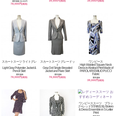
39,000円
39,000円
(税別)
(税別)
通常価格 98,000円
78,000円
(税別)
スカートスーツ ライトグレ
スカートスーツ グレードッ
ワンピース
ー
ト
High Waisted Square Neck
Light Gray Polyester Jacket &
Gray Dot Single Breasted
Dress in Abstract Print Made of
Pencil Skirt
Jacket and Flare Skirt
PAROLARI EMILIO PUCCI
Fabric
通常価格
通常価格
78,000円
78,000円
(税別)
(税別)
通常価格
39,000円
(税別)
ワンピーススーツ ブラッ
ク×レッドS字柄生地 / Bolero
& Dress Ensemble in S-Letter
Print