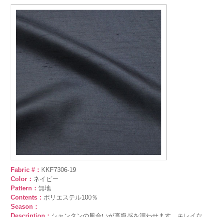
Fabric #：
KKF7306-19
Color：
ネイビー
Pattern：
無地
Contents：
ポリエステル100％
Season：
Description：
シャンタンの風合いが高級感を漂わせます。キレイな