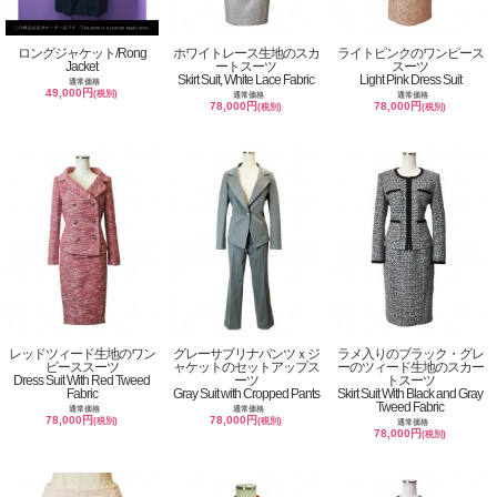
ロングジャケット/Rong
ホワイトレース生地のスカ
ライトピンクのワンピース
Jacket
ートスーツ
スーツ
Skirt Suit, White Lace Fabric
Light Pink Dress Suit
通常価格
49,000円
(税別)
通常価格
通常価格
78,000円
78,000円
(税別)
(税別)
レッドツィード生地のワン
グレーサブリナパンツｘジ
ラメ入りのブラック・グレ
ピーススーツ
ャケットのセットアップス
ーのツィード生地のスカー
Dress Suit With Red Tweed
ーツ
トスーツ
Fabric
Gray Suit with Cropped Pants
Skirt Suit With Black and Gray
Tweed Fabric
通常価格
通常価格
78,000円
78,000円
(税別)
(税別)
通常価格
78,000円
(税別)