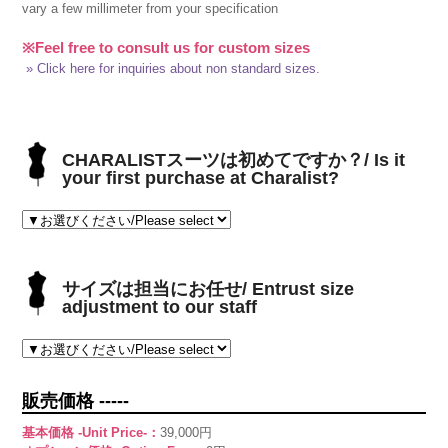
vary a few millimeter from your specification
※Feel free to consult us for custom sizes
» Click here for inquiries about non standard sizes.
CHARALISTスーツは初めてですか？/ Is it
your first purchase at Charalist?
サイズは担当にお任せ/ Entrust size
adjustment to our staff
販売価格 -----
基本価格 -Unit Price-：
39,000円