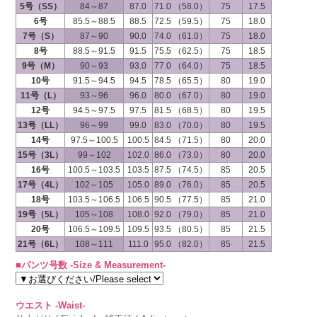
5号（SS）
84～87
87.0
71.0 （58.0）
75
17.5
6号
85.5～88.5
88.5
72.5 （59.5）
75
18.0
7号（S）
87～90
90.0
74.0 （61.0）
75
18.0
8号
88.5～91.5
91.5
75.5 （62.5）
75
18.5
9号（M）
90～93
93.0
77.0 （64.0）
75
18.5
10号
91.5～94.5
94.5
78.5 （65.5）
80
19.0
11号（L）
93～96
96.0
80.0 （67.0）
80
19.0
12号
94.5～97.5
97.5
81.5 （68.5）
80
19.5
13号（LL）
96～99
99.0
83.0 （70.0）
80
19.5
14号
97.5～100.5
100.5
84.5 （71.5）
80
20.0
15号（3L）
99～102
102.0
86.0 （73.0）
80
20.0
16号
100.5～103.5
103.5
87.5 （74.5）
85
20.5
17号（4L）
102～105
105.0
89.0 （76.0）
85
20.5
18号
103.5～106.5
106.5
90.5 （77.5）
85
21.0
19号（5L）
105～108
108.0
92.0 （79.0）
85
21.0
20号
106.5～109.5
109.5
93.5 （80.5）
85
21.5
21号（6L）
108～111
111.0
95.0 （82.0）
85
21.5
■パンツ号数 -Size & Measurement-
ウエスト -Waist-