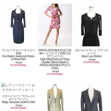
ワンピーススーツ ネイビー
PAROLARI EMILIO PUCCI生
ボレロジャケット ブラック
花柄
地×ハイウエスト切替七分
レース
One Button Jacket and Dress
丈ワンピース
Black Lace Bolero
in Floral Print
High Waist Dress w/ Three
通常価格
Quarter Sleeve Made of
39,000円
(税別)
通常価格
PAROLARI EMILIO PUCCI
78,000円
(税別)
Fabric
通常価格
39,000円
(税別)
スカートスーツ フクレジャ
カードベージュ
Beige Jacquard Jacket & Skirt
通常価格
78,000円
(税別)