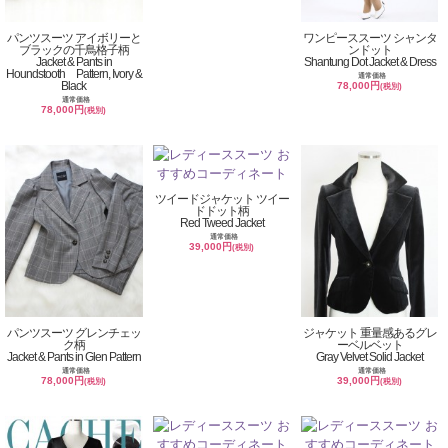
パンツスーツ アイボリーと
ワンピーススーツ シャンタ
ブラックの千鳥格子柄
ンドット
Jacket & Pants in
Shantung Dot Jacket & Dress
Houndstooth Pattern, Ivory &
通常価格
Black
78,000円
(税別)
通常価格
78,000円
(税別)
ツイードジャケット ツイー
ドドット柄
Red Tweed Jacket
通常価格
39,000円
(税別)
パンツスーツ グレンチェッ
ジャケット 重量感あるグレ
ク柄
ーベルベット
Jacket & Pants in Glen Pattern
Gray Velvet Solid Jacket
通常価格
通常価格
78,000円
39,000円
(税別)
(税別)