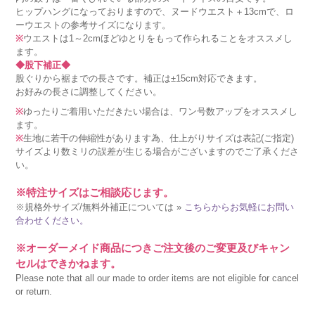
ヒップハングになっておりますので、ヌードウエスト＋13cmで、ロ
ーウエストの参考サイズになります。
※
ウエストは1～2cmほどゆとりをもって作られることをオススメし
ます。
◆股下補正◆
股ぐりから裾までの長さです。補正は±15cm対応できます。
お好みの長さに調整してください。
※
ゆったりご着用いただきたい場合は、ワン号数アップをオススメし
ます。
※
生地に若干の伸縮性があります為、仕上がりサイズは表記(ご指定)
サイズより数ミリの誤差が生じる場合がございますのでご了承くださ
い。
※特注サイズはご相談応じます。
※規格外サイズ/無料外補正については »
こちらからお気軽にお問い
合わせください。
※オーダーメイド商品につきご注文後のご変更及びキャン
セルはできかねます。
Please note that all our made to order items are not eligible for cancel
or return.