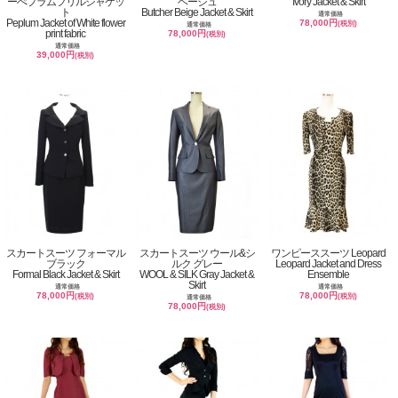
ーぺプラムフリルジャケッ
ベージュ
Ivory Jacket & Skirt
ト
Butcher Beige Jacket & Skirt
通常価格
Peplum Jacket of White flower
78,000円
(税別)
通常価格
print fabric
78,000円
(税別)
通常価格
39,000円
(税別)
スカートスーツ フォーマル
スカートスーツ ウール&シ
ワンピーススーツ Leopard
ブラック
ルク グレー
Leopard Jacket and Dress
Formal Black Jacket & Skirt
WOOL & SILK Gray Jacket &
Ensemble
Skirt
通常価格
通常価格
78,000円
78,000円
(税別)
(税別)
通常価格
78,000円
(税別)