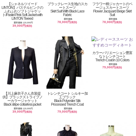
【シャネルツイード
ブラックレース生地のスカ
フラワー柄ジャカートのベ
LINTON】パステルピンクの
ートスーツ
ージュスカートスーツ
ふわふわソフトジャケッ
Skirt Suit With Black Lace
Flower Jacquard Beige Skirt
ト/Pastel Pink Soft Jacket with
Fabric
Suit
LINTON Tweed
通常価格
通常価格
78,000円
78,000円
(税別)
(税別)
通常価格 120,000円
39,000円
(税別)
カラーバリエーション豊富
なトレンチコート
Trench Coat in 10 Colors
通常価格
79,000円
(税別)
【川上麻衣子さん衣装提
トレンチコート シルキー加
供】ブラックストライプノ
工ブラック
ーカラージャケット
Black Polyester Silk
Black stripe collarless jacket
Processed Trench Coat
通常価格 120,000円
通常価格
39,000円
79,000円
(税別)
(税別)