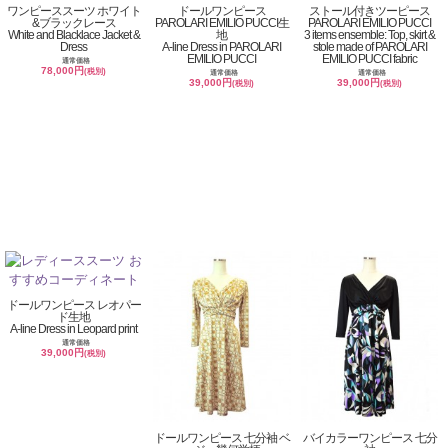
ワンピーススーツ ホワイト
ドールワンピース
ストール付きツーピース
&ブラックレース
PAROLARI EMILIO PUCCI生
PAROLARI EMILIO PUCCI
White and Blacklace Jacket &
地
3 items ensemble: Top, skirt &
Dress
A-line Dress in PAROLARI
stole made of PAROLARI
EMILIO PUCCI
EMILIO PUCCI fabric
通常価格
78,000円
(税別)
通常価格
通常価格
39,000円
39,000円
(税別)
(税別)
ドールワンピース レオパー
ド生地
A-line Dress in Leopard print
通常価格
39,000円
(税別)
ドールワンピース 七分袖 ベ
バイカラーワンピース 七分