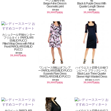
ージュ幾何学柄
袖
Beige A-line Dress in
Black & Purple Dress With
Geometric print
Quarter Length Sleeve
通常価格
通常価格
39,000円
39,000円
(税別)
(税別)
カシュクール半袖センター
フリルタイト PAROLARI
EMILIO PUCCI
Fitted Wrap Dress with Frill at
Front PAROLARI EMILIO
PUCCI
通常価格
39,000円
(税別)
ワンピース8枚はぎフレア
ハイウエスト切替七分袖ワ
ー PAROLARI EMILIO PUCCI
ンピース ブラックレース
8 panels Flare Dress
Black Lace Three Quarter
PAROLARI EMILIO PUCCI
Sleeve High Waisted Dress
通常価格
通常価格 45,000円
39,000円
39,000円
(税別)
(税別)
サロペット PAROLARI
ハイウエスト切替七分丈ワ