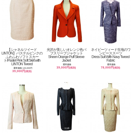
【シャネルツイード
光沢が美しいオレンジ色パ
ネイビーツィード生地のワ
LINTON】パステルピンクの
フスリーブジャケット
ンピーススーツ
ふわふわソフトスカー
Sheen Orange Puff Sleeve
Dress Suit With Navy Tweed
ト/Pastel Pink Soft Skirt with
Jacket
Fabric
LINTON Tweed
通常価格
通常価格
39,000円
78,000円
(税別)
(税別)
通常価格 120,000円
39,000円
(税別)