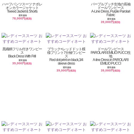
ハーフパンツスーツ ナポレ
パープルプッチ生地の長袖
オンカラージャケット
ドールワンピース
Tweed Jacket & Shorts
A-Line Dress, Purple Parolari
Fabric
通常価格
78,000円
(税別)
通常価格
39,000円
(税別)
黒織柄フリル付きワンピー
ブラック×レッドドット模
ドールワンピース
ス
様プリント7分袖ワンピー
PAROLARI EMILIO PUCCI生
Black Dress With Frill
ス
地
Red dot print on black,3/4
A-line Dress in PAROLARI
通常価格
sleeve dress
EMILIO PUCCI
39,000円
(税別)
通常価格
通常価格
39,000円
39,000円
(税別)
(税別)