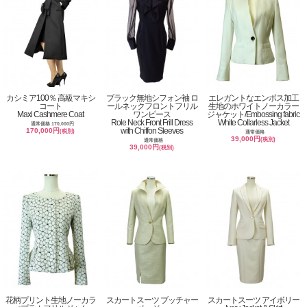
カシミア100％ 高級マキシ
ブラック無地シフォン袖 ロ
エレガントなエンボス加工
コート
ールネックフロントフリル
生地のホワイトノーカラー
Maxi Cashmere Coat
ワンピース
ジャケット/Embossing fabric
Role Neck Front Frill Dress
White Collarless Jacket
通常価格 170,000円
with Chiffon Sleeves
170,000円
(税別)
通常価格
39,000円
(税別)
通常価格
39,000円
(税別)
花柄プリント生地ノーカラ
スカートスーツ ブッチャー
スカートスーツ アイボリー