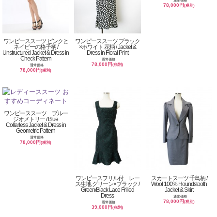
通常価格
78,000円
(税別)
ワンピーススーツ ピンクと
ワンピーススーツ ブラック
ネイビーの格子柄 /
×ホワイト 花柄 / Jacket &
Unstructured Jacket & Dress in
Dress in Floral Print
Check Pattern
通常価格
78,000円
(税別)
通常価格
78,000円
(税別)
ワンピーススーツ ブルー
ジオメトリー / Blue
Collarless Jacket & Dress in
Geometric Pattern
通常価格
78,000円
(税別)
ワンピースフリル付 レー
スカートスーツ 千鳥柄 /
ス生地 グリーン×ブラック /
Wool 100% Houndstooth
Green/Black Lace Frilled
Jacket & Skirt
Dress
通常価格
78,000円
(税別)
通常価格
39,000円
(税別)