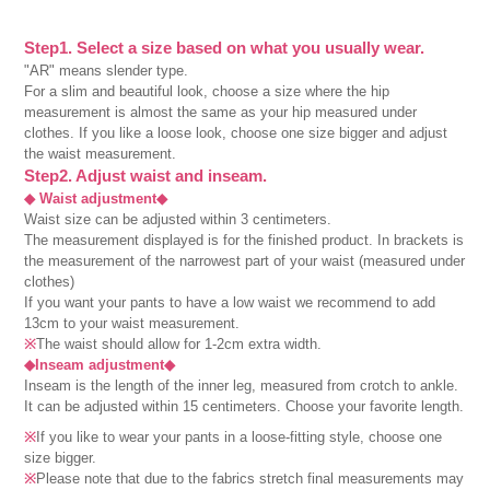
Step1. Select a size based on what you usually wear.
"AR" means slender type.
For a slim and beautiful look, choose a size where the hip
measurement is almost the same as your hip measured under
clothes. If you like a loose look, choose one size bigger and adjust
the waist measurement.
Step2. Adjust waist and inseam.
◆ Waist adjustment◆
Waist size can be adjusted within 3 centimeters.
The measurement displayed is for the finished product. In brackets is
the measurement of the narrowest part of your waist (measured under
clothes)
If you want your pants to have a low waist we recommend to add
13cm to your waist measurement.
※
The waist should allow for 1-2cm extra width.
◆Inseam adjustment◆
Inseam is the length of the inner leg, measured from crotch to ankle.
It can be adjusted within 15 centimeters. Choose your favorite length.
※
If you like to wear your pants in a loose-fitting style, choose one
size bigger.
※
Please note that due to the fabrics stretch final measurements may