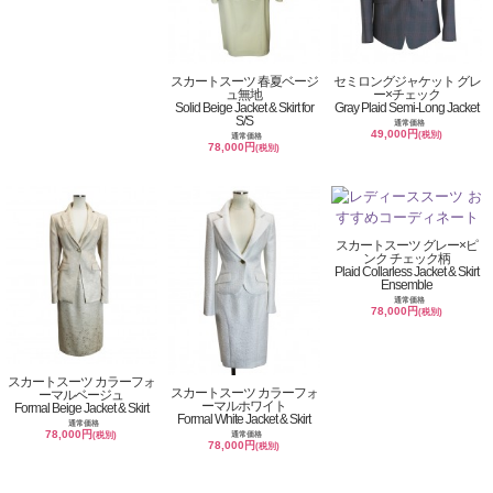
スカートスーツ 春夏ベージ
セミロングジャケット グレ
ュ無地
ー×チェック
Solid Beige Jacket & Skirt for
Gray Plaid Semi-Long Jacket
S/S
通常価格
49,000円
(税別)
通常価格
78,000円
(税別)
スカートスーツ グレー×ピ
ンク チェック柄
Plaid Collarless Jacket & Skirt
Ensemble
通常価格
78,000円
(税別)
スカートスーツ カラーフォ
スカートスーツ カラーフォ
ーマルベージュ
ーマルホワイト
Formal Beige Jacket & Skirt
Formal White Jacket & Skirt
通常価格
78,000円
通常価格
(税別)
78,000円
(税別)