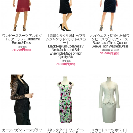
ワンピーススーツ アルミグ
【高級シルク生地】ぺプラ
ハイウエスト切替七分袖ワ
リッターラメ / Glitterlame
ムジャケットVカット&スカ
ンピース ブラックレース
Bolero & Dress
ート
Black Lace Three Quarter
Black Peplum Collarless V
Sleeve High Waisted Dress
通常価格
Neck Jacket and Skirt
78,000円
(税別)
通常価格 45,000円
Ensemble Made of High
39,000円
(税別)
Quality Silk
通常価格
78,000円
(税別)
カーディガン レースブラッ
Uネックタイトワンピース
スカートスーツ ホワイト