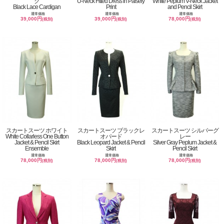
ク
U-Neck Fitted Dress in Paisely
White Peplum V-Neck Jacket
Black Lace Cardigan
Print
and Pencil Skirt
通常価格
通常価格
通常価格
39,000円
39,000円
78,000円
(税別)
(税別)
(税別)
スカートスーツ ホワイト
スカートスーツ ブラックレ
スカートスーツ シルバーグ
White Collarless One Button
オパード
レー
Jacket & Pencil Skirt
Black Leopard Jacket & Pencil
Silver Gray Peplum Jacket &
Ensemble
Skirt
Pencil Skirt
通常価格
通常価格
通常価格
78,000円
78,000円
78,000円
(税別)
(税別)
(税別)