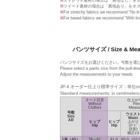
※
ストレッチ素材の場合は「裏地なし」を
※
ツイード素材の場合は「裏地あり」をオ
※
For stretchy fabrics we recommend "No lin
※
For tweed fabrics we recommend "With lin
パンツサイズ / Size & Mea
パンツサイズをお選びください。号数を選
Please select a pants size from the pull-do
Adjust the measurements to your needs.
JP-4 オーダー仕上り標準サイズ：単位c
Standard measurements: in centimeters
ヌード目安
仕上が
Without
Fin
Clothes
Measu
号数
ウエス
Size
Waist
AR
ヒップ
ヒップ
上がり
Hip
Hip
(ﾇｰﾄﾞ
目安)
補正±3
1号（4S）
78～81
81.0
65.0 （52