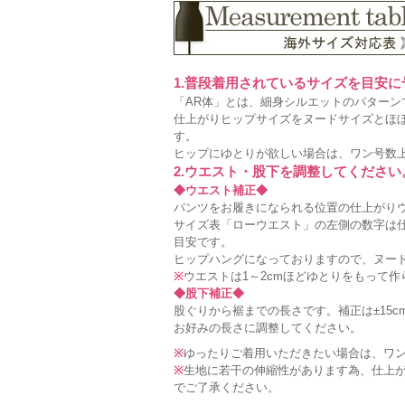
1.普段着用されているサイズを目安
「AR体」とは、細身シルエットのパターン
仕上がりヒップサイズをヌードサイズとほ
す。
ヒップにゆとりが欲しい場合は、ワン号数
2.ウエスト・股下を調整してください
◆ウエスト補正◆
パンツをお履きになられる位置の仕上がりウ
サイズ表「ローウエスト」の左側の数字は仕
目安です。
ヒップハングになっておりますので、ヌード
※
ウエストは1～2cmほどゆとりをもって
◆股下補正◆
股ぐりから裾までの長さです。補正は±15c
お好みの長さに調整してください。
※
ゆったりご着用いただきたい場合は、ワ
※
生地に若干の伸縮性があります為、仕上が
でご了承ください。