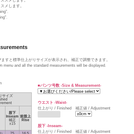
オススメします。
ススメします。
ing".
ing".
surements
びますと標準仕上がりサイズが表示され、補正で調整できます。
wn menu and all the standard measurements will be displayed.
m
■パンツ号数 -Size & Measurement-
りサイズ
ished
ウエスト -Waist-
rement
仕上がり / Finished
補正値 / Adjustment
ト
股下
Inseam
前股上
補正
Rise
±15
股下 -Inseam-
仕上がり / Finished
補正値 / Adjustment
.0）
75
16.5