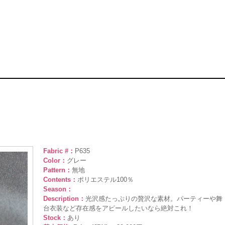
Fabric #：
P635
Color：
グレー
Pattern：
無地
Contents：
ポリエステル100％
Season：
Description：
光沢感たっぷりの贅沢な素材。パーティーや舞
台衣装など存在感をアピールしたいなら絶対これ！
Stock：
あり