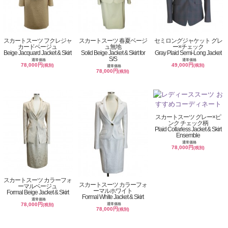
スカートスーツ フクレジャ
スカートスーツ 春夏ベージ
セミロングジャケット グレ
カードベージュ
ュ無地
ー×チェック
Beige Jacquard Jacket & Skirt
Solid Beige Jacket & Skirt for
Gray Plaid Semi-Long Jacket
S/S
通常価格
通常価格
78,000円
49,000円
(税別)
(税別)
通常価格
78,000円
(税別)
スカートスーツ グレー×ピ
ンク チェック柄
Plaid Collarless Jacket & Skirt
Ensemble
通常価格
78,000円
(税別)
スカートスーツ カラーフォ
スカートスーツ カラーフォ
ーマルベージュ
ーマルホワイト
Formal Beige Jacket & Skirt
Formal White Jacket & Skirt
通常価格
78,000円
通常価格
(税別)
78,000円
(税別)