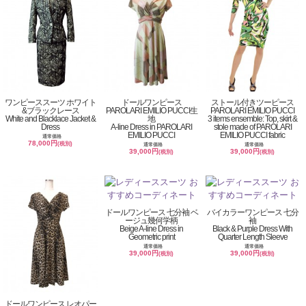
ワンピーススーツ ホワイト
ドールワンピース
ストール付きツーピース
&ブラックレース
PAROLARI EMILIO PUCCI生
PAROLARI EMILIO PUCCI
White and Blacklace Jacket &
地
3 items ensemble: Top, skirt &
Dress
A-line Dress in PAROLARI
stole made of PAROLARI
EMILIO PUCCI
EMILIO PUCCI fabric
通常価格
78,000円
(税別)
通常価格
通常価格
39,000円
39,000円
(税別)
(税別)
ドールワンピース 七分袖 ベ
バイカラーワンピース 七分
ージュ幾何学柄
袖
Beige A-line Dress in
Black & Purple Dress With
Geometric print
Quarter Length Sleeve
通常価格
通常価格
39,000円
39,000円
(税別)
(税別)
ドールワンピース レオパー