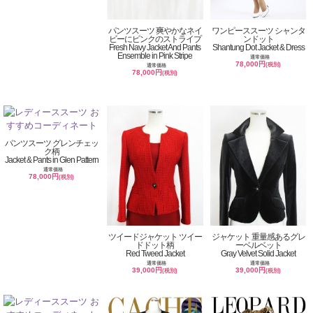
パンツスーツ 爽やかなネイ
ワンピーススーツ シャンタ
ビーにピンクのストライプ
ンドット
Fresh Navy Jacket And Pants
Shantung Dot Jacket & Dress
Ensemble in Pink Stripe
通常価格
78,000円
(税別)
通常価格
78,000円
(税別)
パンツスーツ グレンチェッ
ク柄
Jacket & Pants in Glen Pattern
通常価格
78,000円
(税別)
ツイードジャケット ツイー
ジャケット 重量感あるグレ
ドドット柄
ーベルベット
Red Tweed Jacket
Gray Velvet Solid Jacket
通常価格
通常価格
39,000円
39,000円
(税別)
(税別)