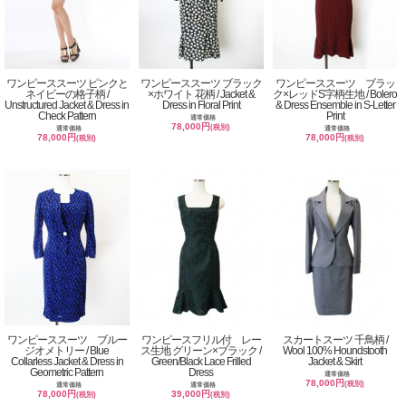
ワンピーススーツ ピンクと
ワンピーススーツ ブラック
ワンピーススーツ ブラッ
ネイビーの格子柄 /
×ホワイト 花柄 / Jacket &
ク×レッドS字柄生地 / Bolero
Unstructured Jacket & Dress in
Dress in Floral Print
& Dress Ensemble in S-Letter
Check Pattern
Print
通常価格
78,000円
(税別)
通常価格
通常価格
78,000円
78,000円
(税別)
(税別)
ワンピーススーツ ブルー
ワンピースフリル付 レー
スカートスーツ 千鳥柄 /
ジオメトリー / Blue
ス生地 グリーン×ブラック /
Wool 100% Houndstooth
Collarless Jacket & Dress in
Green/Black Lace Frilled
Jacket & Skirt
Geometric Pattern
Dress
通常価格
78,000円
(税別)
通常価格
通常価格
78,000円
39,000円
(税別)
(税別)