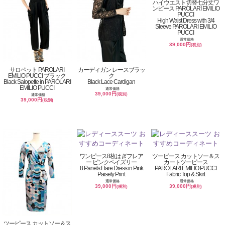
ハイウエスト切替七分丈ワ
ンピース PAROLARI EMILIO
PUCCI
High Waist Dress with 3/4
Sleeve PAROLARI EMILIO
PUCCI
通常価格
39,000円
(税別)
サロペット PAROLARI
カーディガン レースブラッ
EMILIO PUCCI ブラック
ク
Black Salopette in PAROLARI
Black Lace Cardigan
EMILIO PUCCI
通常価格
39,000円
(税別)
通常価格
39,000円
(税別)
ワンピース8枚はぎフレア
ツーピース カットソー＆ス
ー ピンクペイズリー
カートツーピース
8 Panels Flare Dress in Pink
PAROLARI EMILIO PUCCI
Paisely Print
Fabric Top & Skirt
通常価格
通常価格
39,000円
39,000円
(税別)
(税別)
ツーピース カットソー＆ス