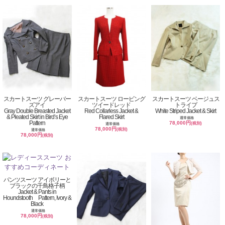
スカートスーツ グレーバー
スカートスーツ ロービング
スカートスーツ ベージュス
ズアイ
ツイードレッド
トライプ
Gray Double Breasted Jacket
Red Collarless Jacket &
White Striped Jacket & Skirt
& Pleated Skirt in Bird’s Eye
Flared Skirt
通常価格
Pattern
78,000円
(税別)
通常価格
78,000円
(税別)
通常価格
78,000円
(税別)
パンツスーツ アイボリーと
ブラックの千鳥格子柄
Jacket & Pants in
Houndstooth Pattern, Ivory &
Black
通常価格
78,000円
(税別)