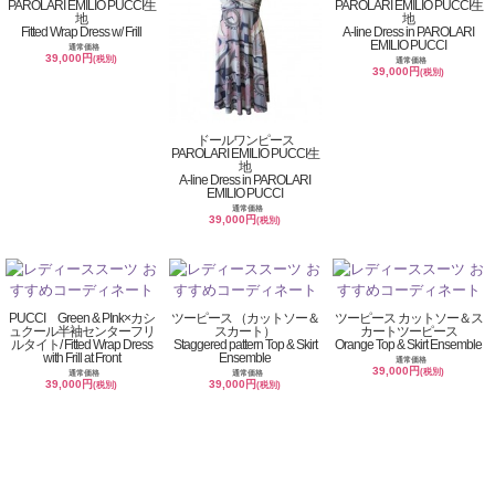
PAROLARI EMILIO PUCCI生
PAROLARI EMILIO PUCCI生
地
地
Fitted Wrap Dress w/ Frill
A-line Dress in PAROLARI
EMILIO PUCCI
通常価格
39,000円
(税別)
通常価格
39,000円
(税別)
ドールワンピース
PAROLARI EMILIO PUCCI生
地
A-line Dress in PAROLARI
EMILIO PUCCI
通常価格
39,000円
(税別)
PUCCI Green & PInk×カシ
ツーピース （カットソー＆
ツーピース カットソー＆ス
ュクール半袖センターフリ
スカート）
カートツーピース
ルタイト/ Fitted Wrap Dress
Staggered pattern Top & Skirt
Orange Top & Skirt Ensemble
with Frill at Front
Ensemble
通常価格
39,000円
(税別)
通常価格
通常価格
39,000円
39,000円
(税別)
(税別)