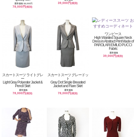
39,000円
(税別)
通常価格 98,000円
78,000円
(税別)
ワンピース
High Waisted Square Neck
Dress in Abstract Print Made of
PAROLARI EMILIO PUCCI
Fabric
通常価格
39,000円
(税別)
スカートスーツ ライトグレ
スカートスーツ グレードッ
ー
ト
Light Gray Polyester Jacket &
Gray Dot Single Breasted
Pencil Skirt
Jacket and Flare Skirt
通常価格
通常価格
78,000円
78,000円
(税別)
(税別)