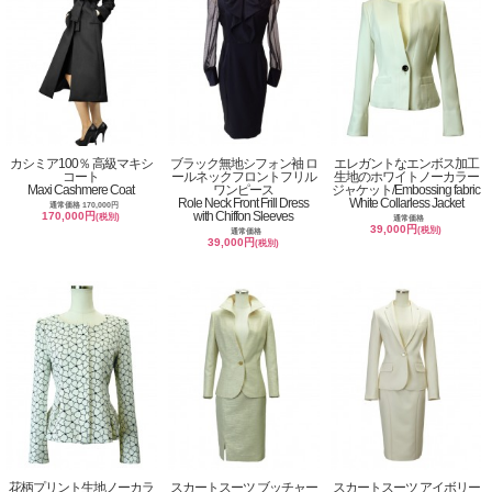
カシミア100％ 高級マキシ
ブラック無地シフォン袖 ロ
エレガントなエンボス加工
コート
ールネックフロントフリル
生地のホワイトノーカラー
Maxi Cashmere Coat
ワンピース
ジャケット/Embossing fabric
Role Neck Front Frill Dress
White Collarless Jacket
通常価格 170,000円
with Chiffon Sleeves
170,000円
(税別)
通常価格
39,000円
(税別)
通常価格
39,000円
(税別)
花柄プリント生地ノーカラ
スカートスーツ ブッチャー
スカートスーツ アイボリー