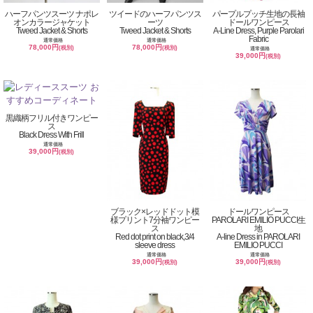
ハーフパンツスーツ ナポレ
ツイードのハーフパンツス
パープルプッチ生地の長袖
オンカラージャケット
ーツ
ドールワンピース
Tweed Jacket & Shorts
Tweed Jacket & Shorts
A-Line Dress, Purple Parolari
Fabric
通常価格
通常価格
78,000円
78,000円
(税別)
(税別)
通常価格
39,000円
(税別)
黒織柄フリル付きワンピー
ス
Black Dress With Frill
通常価格
39,000円
(税別)
ブラック×レッドドット模
ドールワンピース
様プリント7分袖ワンピー
PAROLARI EMILIO PUCCI生
ス
地
Red dot print on black,3/4
A-line Dress in PAROLARI
sleeve dress
EMILIO PUCCI
通常価格
通常価格
39,000円
39,000円
(税別)
(税別)