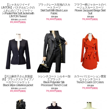
【シャネルツイード
ブラックレース生地のスカ
フラワー柄ジャカートのベ
LINTON】パステルピンクの
ートスーツ
ージュスカートスーツ
ふわふわソフトジャケッ
Skirt Suit With Black Lace
Flower Jacquard Beige Skirt
ト/Pastel Pink Soft Jacket with
Fabric
Suit
LINTON Tweed
通常価格
通常価格
78,000円
78,000円
(税別)
(税別)
通常価格 120,000円
39,000円
(税別)
【川上麻衣子さん衣装提
トレンチコート シルキー加
カラーバリエーション豊富
供】ブラックストライプノ
工ブラック
なトレンチコート
ーカラージャケット
Black Polyester Silk
Trench Coat in 10 Colors
Black stripe collarless jacket
Processed Trench Coat
通常価格
79,000円
(税別)
通常価格 120,000円
通常価格
39,000円
79,000円
(税別)
(税別)