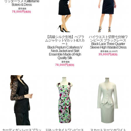
リッターラメ / Glitterlame
Bolero & Dress
通常価格
78,000円
(税別)
【高級シルク生地】ぺプラ
ハイウエスト切替七分袖ワ
ムジャケットVカット&スカ
ンピース ブラックレース
ート
Black Lace Three Quarter
Black Peplum Collarless V
Sleeve High Waisted Dress
Neck Jacket and Skirt
通常価格 45,000円
Ensemble Made of High
39,000円
(税別)
Quality Silk
通常価格
78,000円
(税別)
カーディガン レースブラッ
Uネックタイトワンピース
スカートスーツ ホワイト