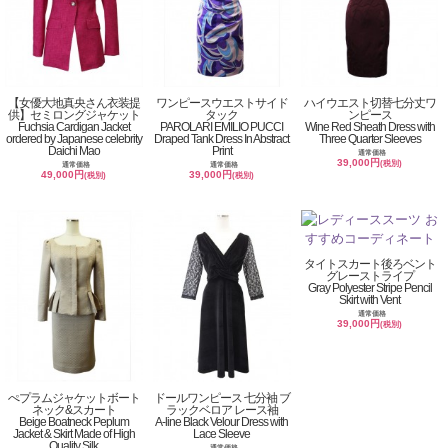
【女優大地真央さん衣装提
ワンピースウエストサイド
ハイウエスト切替七分丈ワ
供】セミロングジャケット
タック
ンピース
Fuchsia Cardigan Jacket
PAROLARI EMILIO PUCCI
Wine Red Sheath Dress with
ordered by Japanese celebrity
Draped Tank Dress In Abstract
Three Quarter Sleeves
Daichi Mao
Print
通常価格
39,000円
(税別)
通常価格
通常価格
49,000円
39,000円
(税別)
(税別)
タイトスカート後ろベント
グレーストライプ
Gray Polyester Stripe Pencil
Skirt with Vent
通常価格
39,000円
(税別)
ぺプラムジャケットボート
ドールワンピース 七分袖 ブ
ネック&スカート
ラックベロア レース袖
Beige Boatneck Peplum
A-line Black Velour Dress with
Jacket & Skirt Made of High
Lace Sleeve
Quality Silk
通常価格