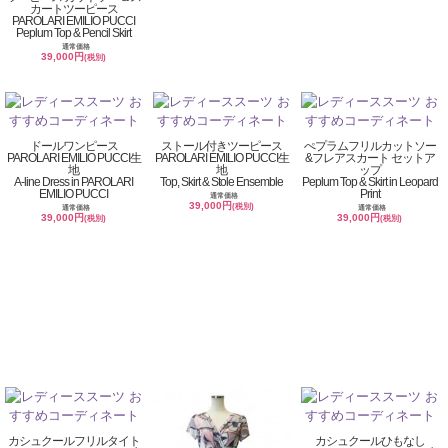
カートツーピース
PAROLARI EMILIO PUCCI
Peplum Top & Pencil Skirt
通常価格
39,000円
(税別)
ドールワンピース
ストール付きツーピース
ぺプラムフリルカットソー
PAROLARI EMILIO PUCCI生
PAROLARI EMILIO PUCCI生
&フレアスカート セットア
地
地
ップ
A-line Dress in PAROLARI
Top, Skirt & Stole Ensemble
Peplum Top & Skirt in Leopard
EMILIO PUCCI
Print
通常価格
39,000円
(税別)
通常価格
通常価格
39,000円
39,000円
(税別)
(税別)
カシュクールフリルタイト
カシュクールひもなし