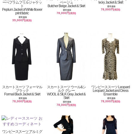
ーぺプラムフリルジャケッ
ベージュ
Ivory Jacket & Skirt
ト
Butcher Beige Jacket & Skirt
通常価格
Peplum Jacket of White flower
78,000円
(税別)
通常価格
print fabric
78,000円
(税別)
通常価格
39,000円
(税別)
スカートスーツ フォーマル
スカートスーツ ウール&シ
ワンピーススーツ Leopard
ブラック
ルク グレー
Leopard Jacket and Dress
Formal Black Jacket & Skirt
WOOL & SILK Gray Jacket &
Ensemble
Skirt
通常価格
通常価格
78,000円
78,000円
(税別)
(税別)
通常価格
78,000円
(税別)
ワンピーススーツ アルミグ