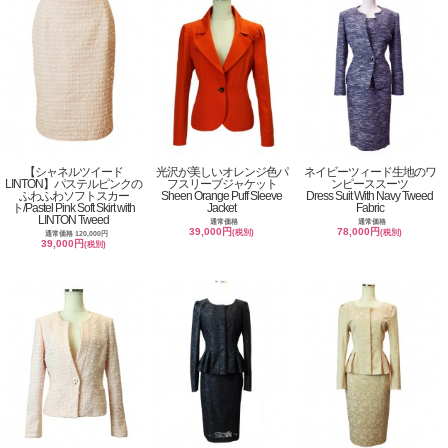
【シャネルツイード
光沢が美しいオレンジ色パ
ネイビーツィード生地のワ
LINTON】パステルピンクの
フスリーブジャケット
ンピーススーツ
ふわふわソフトスカー
Sheen Orange Puff Sleeve
Dress Suit With Navy Tweed
ト/Pastel Pink Soft Skirt with
Jacket
Fabric
LINTON Tweed
通常価格
通常価格
39,000円
78,000円
(税別)
(税別)
通常価格 120,000円
39,000円
(税別)