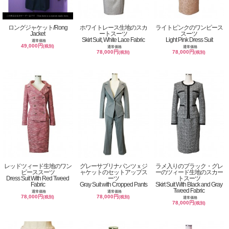
ロングジャケット/Rong
ホワイトレース生地のスカ
ライトピンクのワンピース
Jacket
ートスーツ
スーツ
Skirt Suit, White Lace Fabric
Light Pink Dress Suit
通常価格
49,000円
(税別)
通常価格
通常価格
78,000円
78,000円
(税別)
(税別)
レッドツィード生地のワン
グレーサブリナパンツｘジ
ラメ入りのブラック・グレ
ピーススーツ
ャケットのセットアップス
ーのツィード生地のスカー
Dress Suit With Red Tweed
ーツ
トスーツ
Fabric
Gray Suit with Cropped Pants
Skirt Suit With Black and Gray
Tweed Fabric
通常価格
通常価格
78,000円
78,000円
(税別)
(税別)
通常価格
78,000円
(税別)