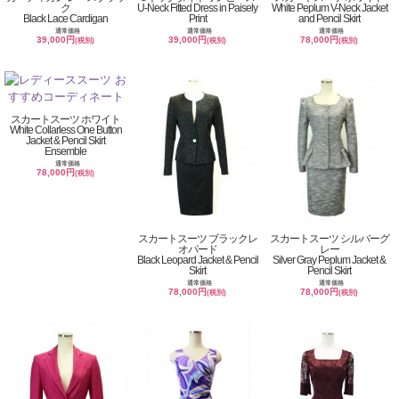
ク
U-Neck Fitted Dress in Paisely
White Peplum V-Neck Jacket
Black Lace Cardigan
Print
and Pencil Skirt
通常価格
通常価格
通常価格
39,000円
39,000円
78,000円
(税別)
(税別)
(税別)
スカートスーツ ホワイト
White Collarless One Button
Jacket & Pencil Skirt
Ensemble
通常価格
78,000円
(税別)
スカートスーツ ブラックレ
スカートスーツ シルバーグ
オパード
レー
Black Leopard Jacket & Pencil
Silver Gray Peplum Jacket &
Skirt
Pencil Skirt
通常価格
通常価格
78,000円
78,000円
(税別)
(税別)