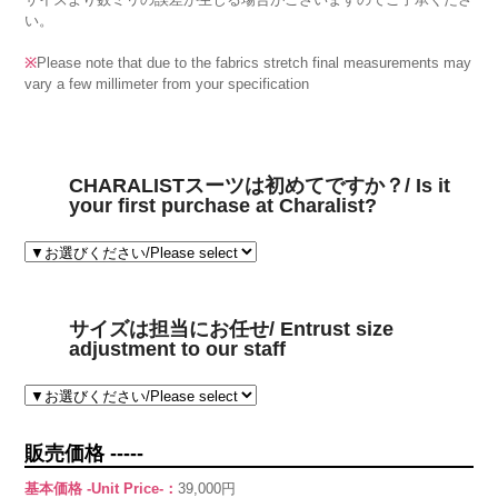
い。
※
Please note that due to the fabrics stretch final measurements may
vary a few millimeter from your specification
CHARALISTスーツは初めてですか？/ Is it
your first purchase at Charalist?
サイズは担当にお任せ/ Entrust size
adjustment to our staff
販売価格 -----
基本価格 -Unit Price-：
39,000円