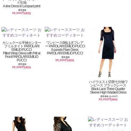
ド生地
A-line Dress in Leopard print
通常価格
39,000円
(税別)
カシュクール半袖センター
ワンピース8枚はぎフレア
フリルタイト PAROLARI
ー PAROLARI EMILIO PUCCI
EMILIO PUCCI
8 panels Flare Dress
Fitted Wrap Dress with Frill at
PAROLARI EMILIO PUCCI
Front PAROLARI EMILIO
通常価格
PUCCI
39,000円
(税別)
通常価格
39,000円
(税別)
ハイウエスト切替七分袖ワ
ンピース ブラックレース
Black Lace Three Quarter
Sleeve High Waisted Dress
通常価格 45,000円
39,000円
(税別)