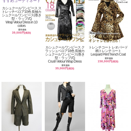
カシュクールワンピース ス
トレッチベロア10色 長袖カ
シュクールワンピース(巻き
型・ラップ式)
Wrap Velour Dress in 10
colors
通常価格
39,000円
(税別)
カシュクールワンピース ク
トレンチコート レオパード
ラッシュベロア18色 長袖カ
柄トレンチコート
シュクールワンピース(巻き
Leopard Print Trench Coat
型・ラップ式)
通常価格
Crush Velour Wrap Dress
158,000円
(税別)
通常価格
39,000円
(税別)