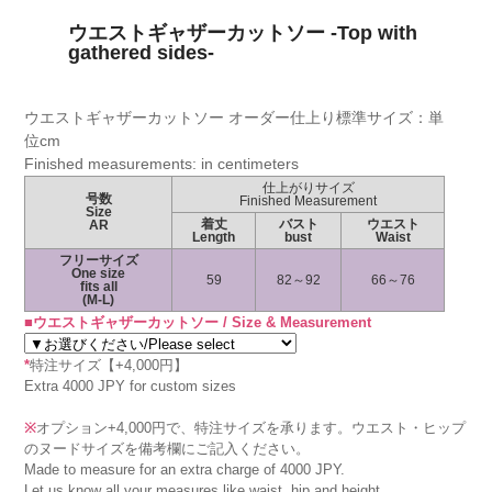
ウエストギャザーカットソー -Top with
gathered sides-
ウエストギャザーカットソー オーダー仕上り標準サイズ：単
位cm
Finished measurements: in centimeters
仕上がりサイズ
号数
Finished Measurement
Size
着丈
バスト
ウエスト
AR
Length
bust
Waist
フリーサイズ
One size
59
82～92
66～76
fits all
(M-L)
■ウエストギャザーカットソー / Size & Measurement
*
特注サイズ【+4,000円】
Extra 4000 JPY for custom sizes
※
オプション+4,000円で、特注サイズを承ります。ウエスト・ヒップ
のヌードサイズを備考欄にご記入ください。
Made to measure for an extra charge of 4000 JPY.
Let us know all your measures like waist, hip and height.