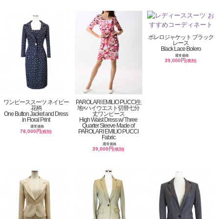
ボレロジャケット ブラック
レース
Black Lace Bolero
通常価格
39,000円
(税別)
ワンピーススーツ ネイビー
PAROLARI EMILIO PUCCI生
花柄
地×ハイウエスト切替七分
One Button Jacket and Dress
丈ワンピース
in Floral Print
High Waist Dress w/ Three
Quarter Sleeve Made of
通常価格
PAROLARI EMILIO PUCCI
78,000円
(税別)
Fabric
通常価格
39,000円
(税別)