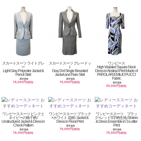
スカートスーツ ライトグレ
スカートスーツ グレードッ
ワンピース
ー
ト
High Waisted Square Neck
Light Gray Polyester Jacket &
Gray Dot Single Breasted
Dress in Abstract Print Made of
Pencil Skirt
Jacket and Flare Skirt
PAROLARI EMILIO PUCCI
Fabric
通常価格
通常価格
78,000円
78,000円
(税別)
(税別)
通常価格
39,000円
(税別)
ワンピーススーツ ピンクと
ワンピーススーツ ブラック
ワンピーススーツ ブラッ
ネイビーの格子柄 /
×ホワイト 花柄 / Jacket &
ク×レッドS字柄生地 / Bolero
Unstructured Jacket & Dress in
Dress in Floral Print
& Dress Ensemble in S-Letter
Check Pattern
Print
通常価格
78,000円
(税別)
通常価格
通常価格
78,000円
78,000円
(税別)
(税別)