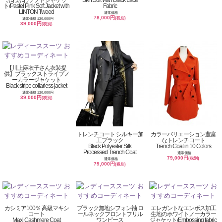
ふわふわソフトジャケッ
Skirt Suit With Black Lace
ト/Pastel Pink Soft Jacket with
Fabric
LINTON Tweed
通常価格
78,000円
(税別)
通常価格 120,000円
39,000円
(税別)
【川上麻衣子さん衣装提
供】ブラックストライプノ
ーカラージャケット
Black stripe collarless jacket
通常価格 120,000円
39,000円
(税別)
トレンチコート シルキー加
カラーバリエーション豊富
工ブラック
なトレンチコート
Black Polyester Silk
Trench Coat in 10 Colors
Processed Trench Coat
通常価格
79,000円
(税別)
通常価格
79,000円
(税別)
カシミア100％ 高級マキシ
ブラック無地シフォン袖 ロ
エレガントなエンボス加工
コート
ールネックフロントフリル
生地のホワイトノーカラー
Maxi Cashmere Coat
ワンピース
ジャケット/Embossing fabric