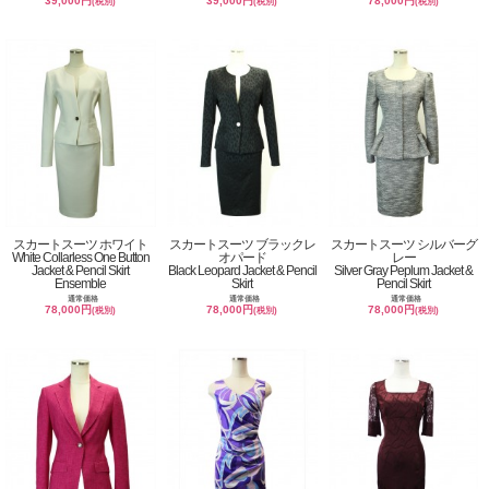
39,000円
39,000円
78,000円
(税別)
(税別)
(税別)
スカートスーツ ホワイト
スカートスーツ ブラックレ
スカートスーツ シルバーグ
White Collarless One Button
オパード
レー
Jacket & Pencil Skirt
Black Leopard Jacket & Pencil
Silver Gray Peplum Jacket &
Ensemble
Skirt
Pencil Skirt
通常価格
通常価格
通常価格
78,000円
78,000円
78,000円
(税別)
(税別)
(税別)