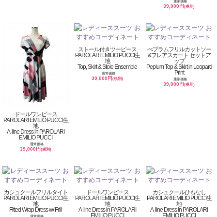
通常価格
39,000円
(税別)
ストール付きツーピース
ぺプラムフリルカットソー
PAROLARI EMILIO PUCCI生
&フレアスカート セットア
地
ップ
Top, Skirt & Stole Ensemble
Peplum Top & Skirt in Leopard
Print
通常価格
39,000円
(税別)
通常価格
39,000円
(税別)
ドールワンピース
PAROLARI EMILIO PUCCI生
地
A-line Dress in PAROLARI
EMILIO PUCCI
通常価格
39,000円
(税別)
カシュクールフリルタイト
ドールワンピース
カシュクールひもなし
PAROLARI EMILIO PUCCI生
PAROLARI EMILIO PUCCI生
PAROLARI EMILIO PUCCI生
地
地
地
Fitted Wrap Dress w/ Frill
A-line Dress in PAROLARI
A-line Dress in PAROLARI
EMILIO PUCCI
EMILIO PUCCI
通常価格