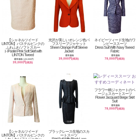
【シャネルツイード
光沢が美しいオレンジ色パ
ネイビーツィード生地のワ
LINTON】パステルピンクの
フスリーブジャケット
ンピーススーツ
ふわふわソフトスカー
Sheen Orange Puff Sleeve
Dress Suit With Navy Tweed
ト/Pastel Pink Soft Skirt with
Jacket
Fabric
LINTON Tweed
通常価格
通常価格
39,000円
78,000円
(税別)
(税別)
通常価格 120,000円
39,000円
(税別)
フラワー柄ジャカートのベ
ージュスカートスーツ
Flower Jacquard Beige Skirt
Suit
通常価格
78,000円
(税別)
【シャネルツイード
ブラックレース生地のスカ
LINTON】パステルピンクの
ートスーツ