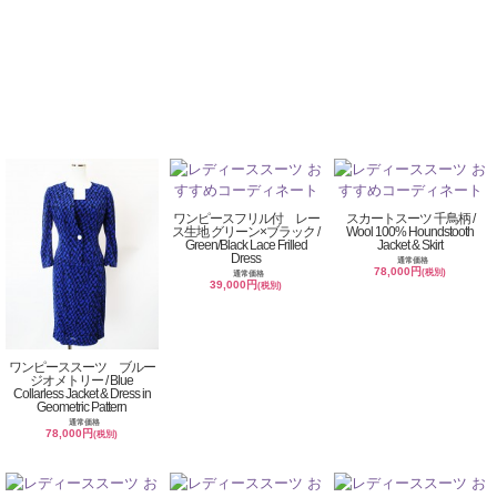
ワンピースフリル付 レー
スカートスーツ 千鳥柄 /
ス生地 グリーン×ブラック /
Wool 100% Houndstooth
Green/Black Lace Frilled
Jacket & Skirt
Dress
通常価格
78,000円
(税別)
通常価格
39,000円
(税別)
ワンピーススーツ ブルー
ジオメトリー / Blue
Collarless Jacket & Dress in
Geometric Pattern
通常価格
78,000円
(税別)