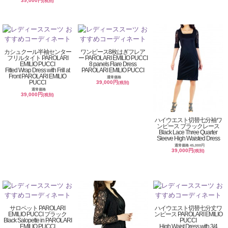
39,000円
(税別)
カシュクール半袖センター
ワンピース8枚はぎフレア
フリルタイト PAROLARI
ー PAROLARI EMILIO PUCCI
EMILIO PUCCI
8 panels Flare Dress
Fitted Wrap Dress with Frill at
PAROLARI EMILIO PUCCI
Front PAROLARI EMILIO
通常価格
PUCCI
39,000円
(税別)
通常価格
39,000円
(税別)
ハイウエスト切替七分袖ワ
ンピース ブラックレース
Black Lace Three Quarter
Sleeve High Waisted Dress
通常価格 45,000円
39,000円
(税別)
サロペット PAROLARI
ハイウエスト切替七分丈ワ
EMILIO PUCCI ブラック
ンピース PAROLARI EMILIO
Black Salopette in PAROLARI
PUCCI
EMILIO PUCCI
High Waist Dress with 3/4