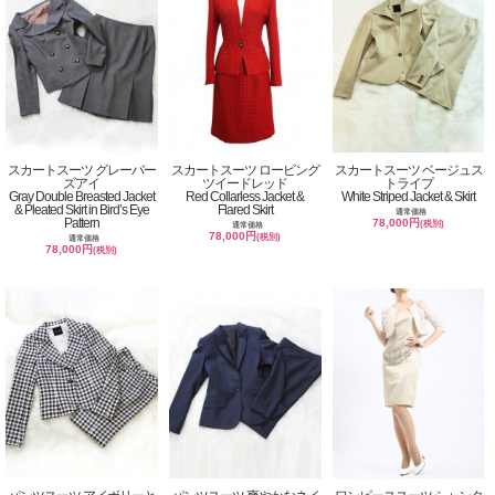
スカートスーツ グレーバー
スカートスーツ ロービング
スカートスーツ ベージュス
ズアイ
ツイードレッド
トライプ
Gray Double Breasted Jacket
Red Collarless Jacket &
White Striped Jacket & Skirt
& Pleated Skirt in Bird’s Eye
Flared Skirt
通常価格
Pattern
78,000円
(税別)
通常価格
78,000円
(税別)
通常価格
78,000円
(税別)