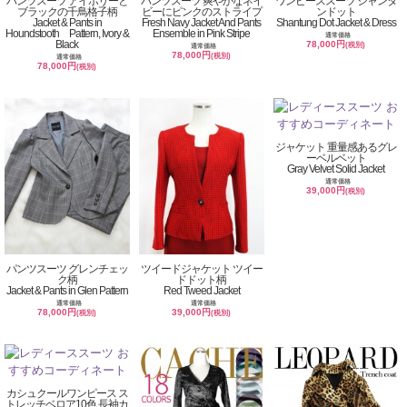
パンツスーツ アイボリーと
パンツスーツ 爽やかなネイ
ワンピーススーツ シャンタ
ブラックの千鳥格子柄
ビーにピンクのストライプ
ンドット
Jacket & Pants in
Fresh Navy Jacket And Pants
Shantung Dot Jacket & Dress
Houndstooth Pattern, Ivory &
Ensemble in Pink Stripe
通常価格
Black
78,000円
(税別)
通常価格
78,000円
(税別)
通常価格
78,000円
(税別)
ジャケット 重量感あるグレ
ーベルベット
Gray Velvet Solid Jacket
通常価格
39,000円
(税別)
パンツスーツ グレンチェッ
ツイードジャケット ツイー
ク柄
ドドット柄
Jacket & Pants in Glen Pattern
Red Tweed Jacket
通常価格
通常価格
78,000円
39,000円
(税別)
(税別)
カシュクールワンピース ス
トレッチベロア10色 長袖カ