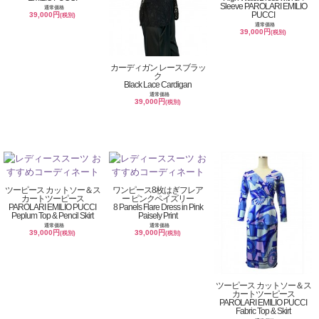
Sleeve PAROLARI EMILIO
通常価格
PUCCI
39,000円
(税別)
通常価格
39,000円
(税別)
カーディガン レースブラッ
ク
Black Lace Cardigan
通常価格
39,000円
(税別)
ツーピース カットソー＆ス
ワンピース8枚はぎフレア
カートツーピース
ー ピンクペイズリー
PAROLARI EMILIO PUCCI
8 Panels Flare Dress in Pink
Peplum Top & Pencil Skirt
Paisely Print
通常価格
通常価格
39,000円
39,000円
(税別)
(税別)
ツーピース カットソー＆ス
カートツーピース
PAROLARI EMILIO PUCCI
Fabric Top & Skirt