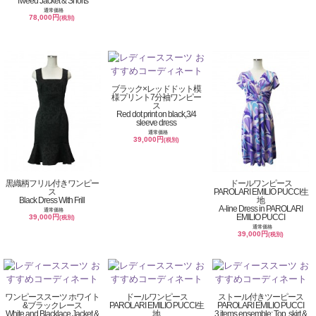
Tweed Jacket & Shorts
通常価格
78,000円
(税別)
ブラック×レッドドット模
様プリント7分袖ワンピー
ス
Red dot print on black,3/4
sleeve dress
通常価格
39,000円
(税別)
黒織柄フリル付きワンピー
ドールワンピース
ス
PAROLARI EMILIO PUCCI生
Black Dress With Frill
地
A-line Dress in PAROLARI
通常価格
EMILIO PUCCI
39,000円
(税別)
通常価格
39,000円
(税別)
ワンピーススーツ ホワイト
ドールワンピース
ストール付きツーピース
&ブラックレース
PAROLARI EMILIO PUCCI生
PAROLARI EMILIO PUCCI
White and Blacklace Jacket &
地
3 items ensemble: Top, skirt &