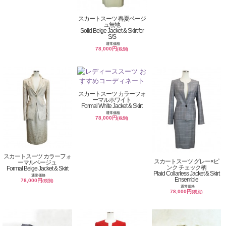
スカートスーツ 春夏ベージ
ュ無地
Solid Beige Jacket & Skirt for
S/S
通常価格
78,000円
(税別)
スカートスーツ カラーフォ
ーマルホワイト
Formal White Jacket & Skirt
通常価格
78,000円
(税別)
スカートスーツ カラーフォ
スカートスーツ グレー×ピ
ーマルベージュ
ンク チェック柄
Formal Beige Jacket & Skirt
Plaid Collarless Jacket & Skirt
通常価格
Ensemble
78,000円
(税別)
通常価格
78,000円
(税別)