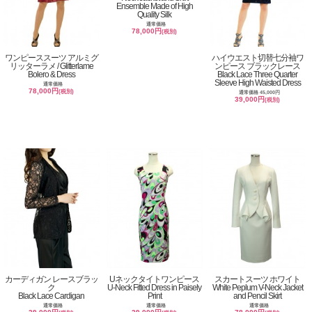
Ensemble Made of High
Quality Silk
通常価格
78,000円
(税別)
ワンピーススーツ アルミグ
ハイウエスト切替七分袖ワ
リッターラメ / Glitterlame
ンピース ブラックレース
Bolero & Dress
Black Lace Three Quarter
Sleeve High Waisted Dress
通常価格
78,000円
(税別)
通常価格 45,000円
39,000円
(税別)
カーディガン レースブラッ
Uネックタイトワンピース
スカートスーツ ホワイト
ク
U-Neck Fitted Dress in Paisely
White Peplum V-Neck Jacket
Black Lace Cardigan
Print
and Pencil Skirt
通常価格
通常価格
通常価格