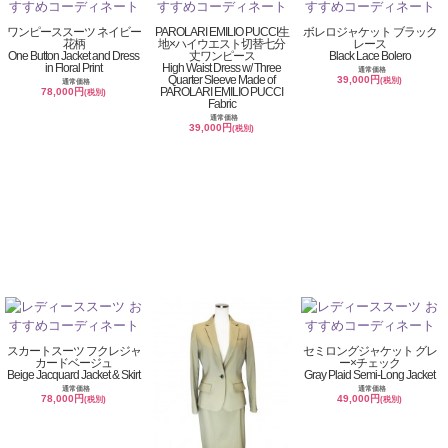
ワンピーススーツ ネイビー
PAROLARI EMILIO PUCCI生
ボレロジャケット ブラック
花柄
地×ハイウエスト切替七分
レース
One Button Jacket and Dress
丈ワンピース
Black Lace Bolero
in Floral Print
High Waist Dress w/ Three
通常価格
Quarter Sleeve Made of
39,000円
(税別)
通常価格
PAROLARI EMILIO PUCCI
78,000円
(税別)
Fabric
通常価格
39,000円
(税別)
スカートスーツ フクレジャ
セミロングジャケット グレ
カードベージュ
ー×チェック
Beige Jacquard Jacket & Skirt
Gray Plaid Semi-Long Jacket
通常価格
通常価格
78,000円
49,000円
(税別)
(税別)