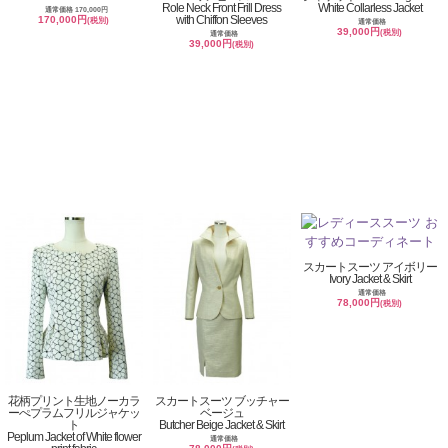
Role Neck Front Frill Dress
White Collarless Jacket
通常価格 170,000円
with Chiffon Sleeves
170,000円
(税別)
通常価格
39,000円
(税別)
通常価格
39,000円
(税別)
スカートスーツ アイボリー
Ivory Jacket & Skirt
通常価格
78,000円
(税別)
花柄プリント生地ノーカラ
スカートスーツ ブッチャー
ーぺプラムフリルジャケッ
ベージュ
ト
Butcher Beige Jacket & Skirt
Peplum Jacket of White flower
通常価格