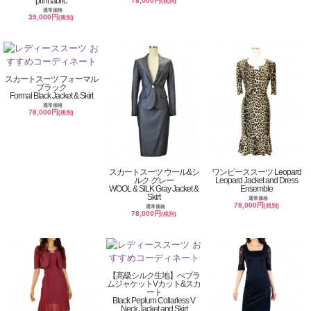
print fabric
78,000円
(税別)
通常価格
39,000円
(税別)
スカートスーツ フォーマル
ブラック
Formal Black Jacket & Skirt
通常価格
78,000円
(税別)
スカートスーツ ウール&シ
ワンピーススーツ Leopard
ルク グレー
Leopard Jacket and Dress
WOOL & SILK Gray Jacket &
Ensemble
Skirt
通常価格
78,000円
(税別)
通常価格
78,000円
(税別)
【高級シルク生地】ぺプラ
ムジャケットVカット&スカ
ート
Black Peplum Collarless V
Neck Jacket and Skirt