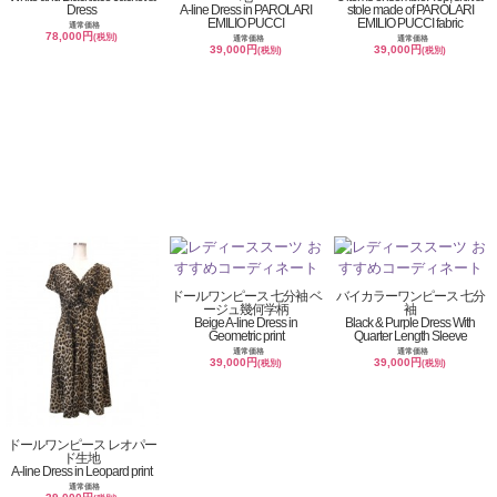
Dress
A-line Dress in PAROLARI
stole made of PAROLARI
EMILIO PUCCI
EMILIO PUCCI fabric
通常価格
78,000円
(税別)
通常価格
通常価格
39,000円
39,000円
(税別)
(税別)
ドールワンピース 七分袖 ベ
バイカラーワンピース 七分
ージュ幾何学柄
袖
Beige A-line Dress in
Black & Purple Dress With
Geometric print
Quarter Length Sleeve
通常価格
通常価格
39,000円
39,000円
(税別)
(税別)
ドールワンピース レオパー
ド生地
A-line Dress in Leopard print
通常価格