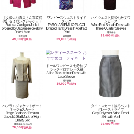
【女優大地真央さん衣装提
ワンピースウエストサイド
ハイウエスト切替七分丈ワ
供】セミロングジャケット
タック
ンピース
Fuchsia Cardigan Jacket
PAROLARI EMILIO PUCCI
Wine Red Sheath Dress with
ordered by Japanese celebrity
Draped Tank Dress In Abstract
Three Quarter Sleeves
Daichi Mao
Print
通常価格
39,000円
(税別)
通常価格
通常価格
49,000円
39,000円
(税別)
(税別)
ドールワンピース 七分袖 ブ
ラックベロア レース袖
A-line Black Velour Dress with
Lace Sleeve
通常価格
39,000円
(税別)
ぺプラムジャケットボート
タイトスカート後ろベント
ネック&スカート
グレーストライプ
Beige Boatneck Peplum
Gray Polyester Stripe Pencil
Jacket & Skirt Made of High
Skirt with Vent
Quality Silk
通常価格
39,000円
(税別)
通常価格 98,000円
78,000円
(税別)