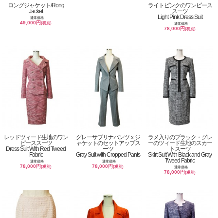
ロングジャケット/Rong
ライトピンクのワンピース
Jacket
スーツ
Light Pink Dress Suit
通常価格
49,000円
(税別)
通常価格
78,000円
(税別)
レッドツィード生地のワン
グレーサブリナパンツｘジ
ラメ入りのブラック・グレ
ピーススーツ
ャケットのセットアップス
ーのツィード生地のスカー
Dress Suit With Red Tweed
ーツ
トスーツ
Fabric
Gray Suit with Cropped Pants
Skirt Suit With Black and Gray
Tweed Fabric
通常価格
通常価格
78,000円
78,000円
(税別)
(税別)
通常価格
78,000円
(税別)