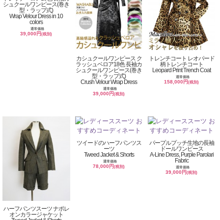
シュクールワンピース(巻き
型・ラップ式)
Wrap Velour Dress in 10
colors
通常価格
39,000円
(税別)
カシュクールワンピース ク
トレンチコート レオパード
ラッシュベロア18色 長袖カ
柄トレンチコート
シュクールワンピース(巻き
Leopard Print Trench Coat
型・ラップ式)
通常価格
Crush Velour Wrap Dress
158,000円
(税別)
通常価格
39,000円
(税別)
ツイードのハーフパンツス
パープルプッチ生地の長袖
ーツ
ドールワンピース
Tweed Jacket & Shorts
A-Line Dress, Purple Parolari
Fabric
通常価格
78,000円
(税別)
通常価格
39,000円
(税別)
ハーフパンツスーツ ナポレ
オンカラージャケット