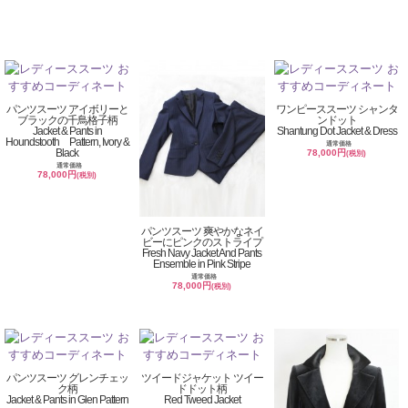
パンツスーツ アイボリーと
ワンピーススーツ シャンタ
ブラックの千鳥格子柄
ンドット
Jacket & Pants in
Shantung Dot Jacket & Dress
Houndstooth Pattern, Ivory &
通常価格
Black
78,000円
(税別)
通常価格
78,000円
(税別)
パンツスーツ 爽やかなネイ
ビーにピンクのストライプ
Fresh Navy Jacket And Pants
Ensemble in Pink Stripe
通常価格
78,000円
(税別)
パンツスーツ グレンチェッ
ツイードジャケット ツイー
ク柄
ドドット柄
Jacket & Pants in Glen Pattern
Red Tweed Jacket