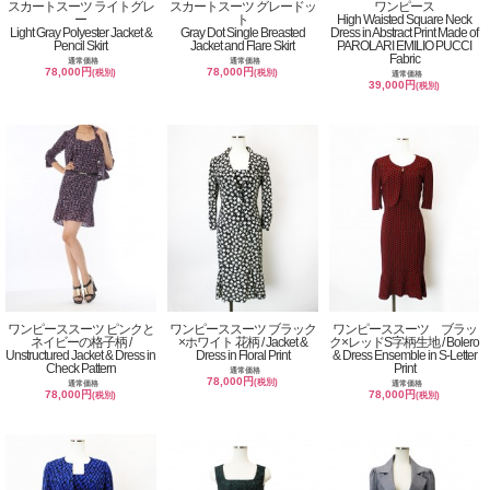
スカートスーツ ライトグレ
スカートスーツ グレードッ
ワンピース
ー
ト
High Waisted Square Neck
Light Gray Polyester Jacket &
Gray Dot Single Breasted
Dress in Abstract Print Made of
Pencil Skirt
Jacket and Flare Skirt
PAROLARI EMILIO PUCCI
Fabric
通常価格
通常価格
78,000円
78,000円
(税別)
(税別)
通常価格
39,000円
(税別)
ワンピーススーツ ピンクと
ワンピーススーツ ブラック
ワンピーススーツ ブラッ
ネイビーの格子柄 /
×ホワイト 花柄 / Jacket &
ク×レッドS字柄生地 / Bolero
Unstructured Jacket & Dress in
Dress in Floral Print
& Dress Ensemble in S-Letter
Check Pattern
Print
通常価格
78,000円
(税別)
通常価格
通常価格
78,000円
78,000円
(税別)
(税別)