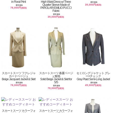
in Floral Print
High Waist Dress w/ Three
通常価格
Quarter Sleeve Made of
39,000円
(税別)
通常価格
PAROLARI EMILIO PUCCI
78,000円
(税別)
Fabric
通常価格
39,000円
(税別)
スカートスーツ フクレジャ
スカートスーツ 春夏ベージ
セミロングジャケット グレ
カードベージュ
ュ無地
ー×チェック
Beige Jacquard Jacket & Skirt
Solid Beige Jacket & Skirt for
Gray Plaid Semi-Long Jacket
S/S
通常価格
通常価格
78,000円
49,000円
(税別)
(税別)
通常価格
78,000円
(税別)
スカートスーツ カラーフォ
スカートスーツ カラーフォ