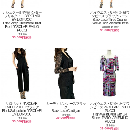
カシュクール半袖センター
ハイウエスト切替七分袖ワ
フリルタイト PAROLARI
ンピース ブラックレース
EMILIO PUCCI
Black Lace Three Quarter
Fitted Wrap Dress with Frill at
Sleeve High Waisted Dress
Front PAROLARI EMILIO
通常価格 45,000円
PUCCI
39,000円
(税別)
通常価格
39,000円
(税別)
サロペット PAROLARI
カーディガン レースブラッ
ハイウエスト切替七分丈ワ
EMILIO PUCCI ブラック
ク
ンピース PAROLARI EMILIO
Black Salopette in PAROLARI
Black Lace Cardigan
PUCCI
EMILIO PUCCI
High Waist Dress with 3/4
通常価格
Sleeve PAROLARI EMILIO
39,000円
(税別)
通常価格
PUCCI
39,000円
(税別)
通常価格
39,000円
(税別)