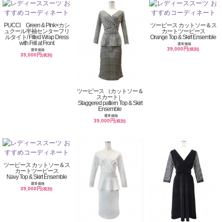
PUCCI Green & PInk×カシ
ツーピース カットソー＆ス
ュクール半袖センターフリ
カートツーピース
ルタイト/ Fitted Wrap Dress
Orange Top & Skirt Ensemble
with Frill at Front
通常価格
39,000円
(税別)
通常価格
39,000円
(税別)
ツーピース （カットソー＆
スカート）
Staggered pattern Top & Skirt
Ensemble
通常価格
39,000円
(税別)
ツーピース カットソー＆ス
カートツーピース
Navy Top & Skirt Ensemble
通常価格
39,000円
(税別)