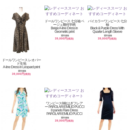
ドールワンピース 七分袖 ベ
バイカラーワンピース 七分
ージュ幾何学柄
袖
Beige A-line Dress in
Black & Purple Dress With
Geometric print
Quarter Length Sleeve
通常価格
通常価格
39,000円
39,000円
(税別)
(税別)
ドールワンピース レオパー
ド生地
A-line Dress in Leopard print
通常価格
39,000円
(税別)
ワンピース8枚はぎフレア
ー PAROLARI EMILIO PUCCI
8 panels Flare Dress
PAROLARI EMILIO PUCCI
通常価格
39,000円
(税別)