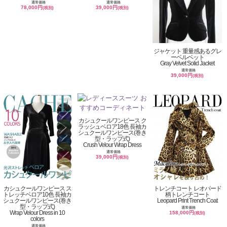
通常価格
通常価格
78,000円
39,000円
(税別)
(税別)
ジャケット 重量感あるグレ
ーベルベット
Gray Velvet Solid Jacket
通常価格
39,000円
(税別)
カシュクールワンピース ク
ラッシュベロア18色 長袖カ
シュクールワンピース(巻き
型・ラップ式)
Crush Velour Wrap Dress
通常価格
39,000円
(税別)
カシュクールワンピース ス
トレンチコート レオパード
トレッチベロア10色 長袖カ
柄トレンチコート
シュクールワンピース(巻き
Leopard Print Trench Coat
型・ラップ式)
通常価格
Wrap Velour Dress in 10
158,000円
(税別)
colors
通常価格