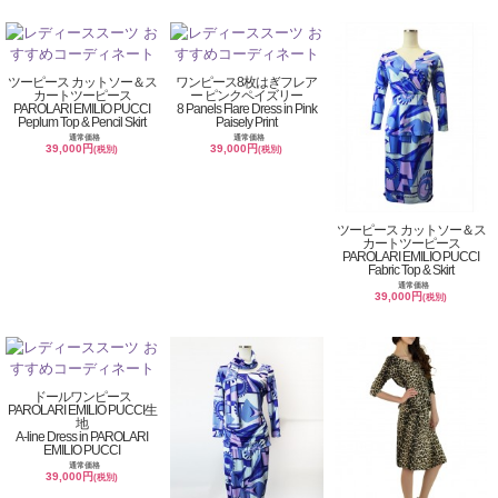
ツーピース カットソー＆ス
ワンピース8枚はぎフレア
カートツーピース
ー ピンクペイズリー
PAROLARI EMILIO PUCCI
8 Panels Flare Dress in Pink
Peplum Top & Pencil Skirt
Paisely Print
通常価格
通常価格
39,000円
39,000円
(税別)
(税別)
ツーピース カットソー＆ス
カートツーピース
PAROLARI EMILIO PUCCI
Fabric Top & Skirt
通常価格
39,000円
(税別)
ドールワンピース
PAROLARI EMILIO PUCCI生
地
A-line Dress in PAROLARI
EMILIO PUCCI
通常価格
39,000円
(税別)