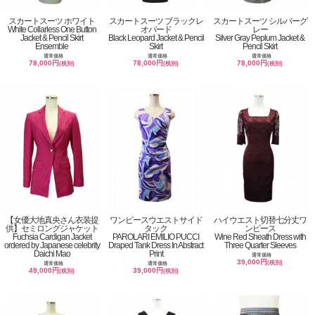
スカートスーツ ホワイト
スカートスーツ ブラックレ
スカートスーツ シルバーグ
White Collarless One Button
オパード
レー
Jacket & Pencil Skirt
Black Leopard Jacket & Pencil
Silver Gray Peplum Jacket &
Ensemble
Skirt
Pencil Skirt
通常価格
通常価格
通常価格
78,000円
78,000円
78,000円
(税別)
(税別)
(税別)
【女優大地真央さん衣装提
ワンピースウエストサイド
ハイウエスト切替七分丈ワ
供】セミロングジャケット
タック
ンピース
Fuchsia Cardigan Jacket
PAROLARI EMILIO PUCCI
Wine Red Sheath Dress with
ordered by Japanese celebrity
Draped Tank Dress In Abstract
Three Quarter Sleeves
Daichi Mao
Print
通常価格
39,000円
(税別)
通常価格
通常価格
49,000円
39,000円
(税別)
(税別)