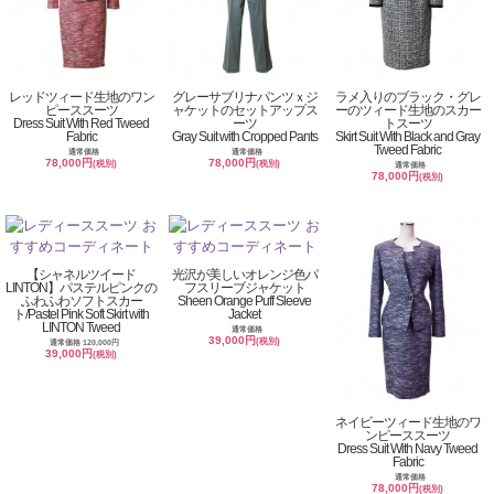
レッドツィード生地のワン
グレーサブリナパンツｘジ
ラメ入りのブラック・グレ
ピーススーツ
ャケットのセットアップス
ーのツィード生地のスカー
Dress Suit With Red Tweed
ーツ
トスーツ
Fabric
Gray Suit with Cropped Pants
Skirt Suit With Black and Gray
Tweed Fabric
通常価格
通常価格
78,000円
78,000円
(税別)
(税別)
通常価格
78,000円
(税別)
【シャネルツイード
光沢が美しいオレンジ色パ
LINTON】パステルピンクの
フスリーブジャケット
ふわふわソフトスカー
Sheen Orange Puff Sleeve
ト/Pastel Pink Soft Skirt with
Jacket
LINTON Tweed
通常価格
39,000円
(税別)
通常価格 120,000円
39,000円
(税別)
ネイビーツィード生地のワ
ンピーススーツ
Dress Suit With Navy Tweed
Fabric
通常価格
78,000円
(税別)