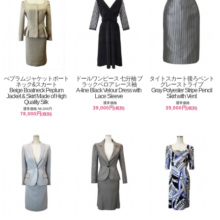
ぺプラムジャケットボート
ドールワンピース 七分袖 ブ
タイトスカート後ろベント
ネック&スカート
ラックベロア レース袖
グレーストライプ
Beige Boatneck Peplum
A-line Black Velour Dress with
Gray Polyester Stripe Pencil
Jacket & Skirt Made of High
Lace Sleeve
Skirt with Vent
Quality Silk
通常価格
通常価格
39,000円
39,000円
(税別)
(税別)
通常価格 98,000円
78,000円
(税別)