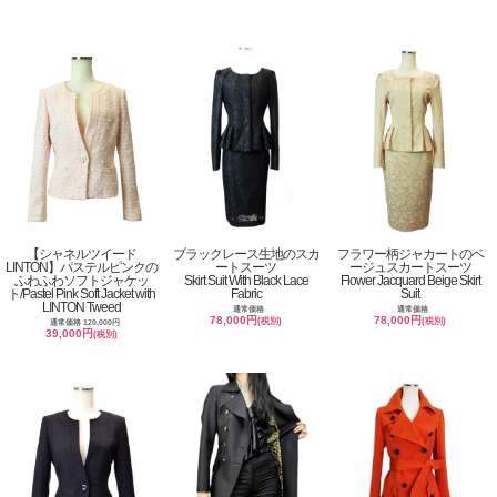
【シャネルツイード
ブラックレース生地のスカ
フラワー柄ジャカートのベ
LINTON】パステルピンクの
ートスーツ
ージュスカートスーツ
ふわふわソフトジャケッ
Skirt Suit With Black Lace
Flower Jacquard Beige Skirt
ト/Pastel Pink Soft Jacket with
Fabric
Suit
LINTON Tweed
通常価格
通常価格
78,000円
78,000円
(税別)
(税別)
通常価格 120,000円
39,000円
(税別)