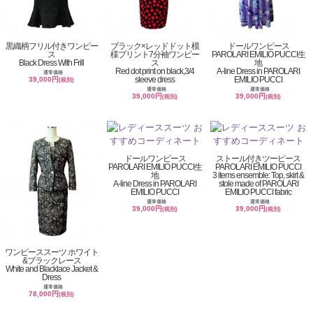
黒織柄フリル付きワンピー
ブラック×レッドドット模
ドールワンピース
ス
様プリント7分袖ワンピー
PAROLARI EMILIO PUCCI生
Black Dress With Frill
ス
地
Red dot print on black,3/4
A-line Dress in PAROLARI
通常価格
sleeve dress
EMILIO PUCCI
39,000円
(税別)
通常価格
通常価格
39,000円
39,000円
(税別)
(税別)
ドールワンピース
ストール付きツーピース
PAROLARI EMILIO PUCCI生
PAROLARI EMILIO PUCCI
地
3 items ensemble: Top, skirt &
A-line Dress in PAROLARI
stole made of PAROLARI
EMILIO PUCCI
EMILIO PUCCI fabric
通常価格
通常価格
39,000円
39,000円
(税別)
(税別)
ワンピーススーツ ホワイト
&ブラックレース
White and Blacklace Jacket &
Dress
通常価格
78,000円
(税別)