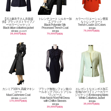
【川上麻衣子さん衣装提
トレンチコート シルキー加
カラーバリエーション豊富
供】ブラックストライプノ
工ブラック
なトレンチコート
ーカラージャケット
Black Polyester Silk
Trench Coat in 10 Colors
Black stripe collarless jacket
Processed Trench Coat
通常価格
79,000円
(税別)
通常価格 120,000円
通常価格
39,000円
79,000円
(税別)
(税別)
カシミア100％ 高級マキシ
ブラック無地シフォン袖 ロ
エレガントなエンボス加工
コート
ールネックフロントフリル
生地のホワイトノーカラー
Maxi Cashmere Coat
ワンピース
ジャケット/Embossing fabric
Role Neck Front Frill Dress
White Collarless Jacket
通常価格 170,000円
with Chiffon Sleeves
170,000円
(税別)
通常価格
39,000円
(税別)
通常価格
39,000円
(税別)