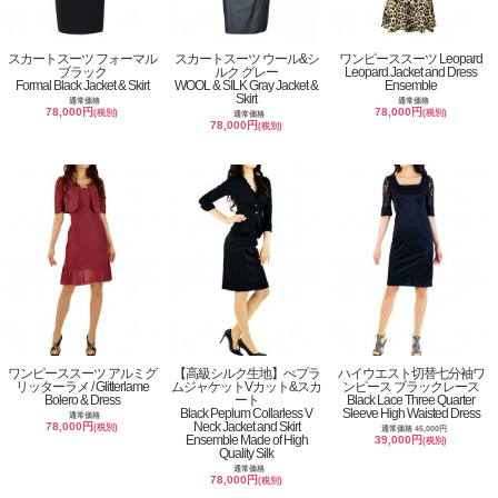
スカートスーツ フォーマル
スカートスーツ ウール&シ
ワンピーススーツ Leopard
ブラック
ルク グレー
Leopard Jacket and Dress
Formal Black Jacket & Skirt
WOOL & SILK Gray Jacket &
Ensemble
Skirt
通常価格
通常価格
78,000円
78,000円
(税別)
(税別)
通常価格
78,000円
(税別)
ワンピーススーツ アルミグ
【高級シルク生地】ぺプラ
ハイウエスト切替七分袖ワ
リッターラメ / Glitterlame
ムジャケットVカット&スカ
ンピース ブラックレース
Bolero & Dress
ート
Black Lace Three Quarter
Black Peplum Collarless V
Sleeve High Waisted Dress
通常価格
Neck Jacket and Skirt
78,000円
(税別)
通常価格 45,000円
Ensemble Made of High
39,000円
(税別)
Quality Silk
通常価格
78,000円
(税別)