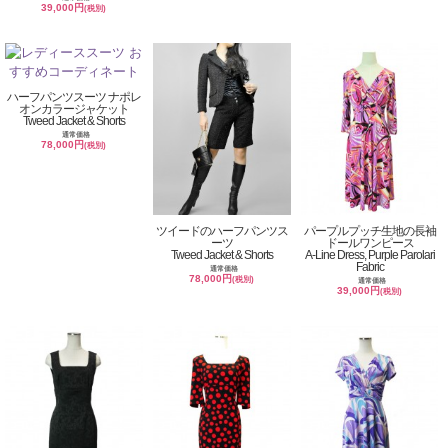
39,000円
(税別)
ハーフパンツスーツ ナポレ
オンカラージャケット
Tweed Jacket & Shorts
通常価格
78,000円
(税別)
ツイードのハーフパンツス
パープルプッチ生地の長袖
ーツ
ドールワンピース
Tweed Jacket & Shorts
A-Line Dress, Purple Parolari
Fabric
通常価格
78,000円
(税別)
通常価格
39,000円
(税別)