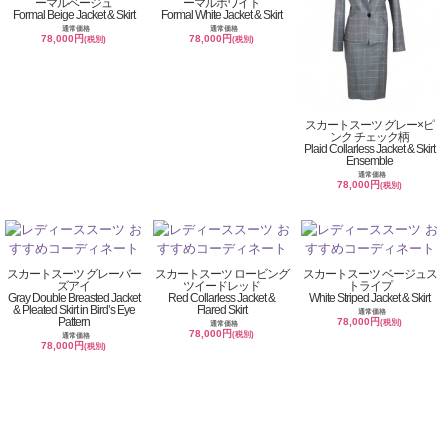
ーマルベージュ
ーマルホワイト
Formal Beige Jacket & Skirt
Formal White Jacket & Skirt
通常価格
通常価格
78,000円
78,000円
(税別)
(税別)
スカートスーツ グレー×ピ
ンク チェック柄
Plaid Collarless Jacket & Skirt
Ensemble
通常価格
78,000円
(税別)
スカートスーツ グレーバー
スカートスーツ ロービング
スカートスーツ ベージュス
ズアイ
ツイードレッド
トライプ
Gray Double Breasted Jacket
Red Collarless Jacket &
White Striped Jacket & Skirt
& Pleated Skirt in Bird’s Eye
Flared Skirt
通常価格
Pattern
78,000円
(税別)
通常価格
78,000円
(税別)
通常価格
78,000円
(税別)