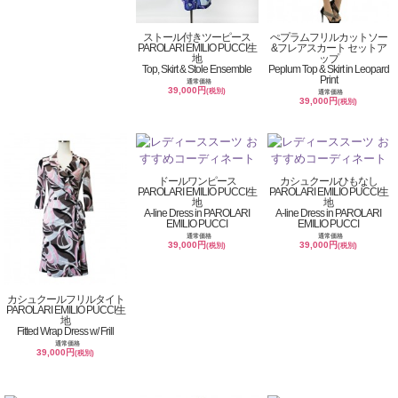
ストール付きツーピース
ぺプラムフリルカットソー
PAROLARI EMILIO PUCCI生
&フレアスカート セットア
地
ップ
Top, Skirt & Stole Ensemble
Peplum Top & Skirt in Leopard
Print
通常価格
39,000円
(税別)
通常価格
39,000円
(税別)
ドールワンピース
カシュクールひもなし
PAROLARI EMILIO PUCCI生
PAROLARI EMILIO PUCCI生
地
地
A-line Dress in PAROLARI
A-line Dress in PAROLARI
EMILIO PUCCI
EMILIO PUCCI
通常価格
通常価格
39,000円
39,000円
(税別)
(税別)
カシュクールフリルタイト
PAROLARI EMILIO PUCCI生
地
Fitted Wrap Dress w/ Frill
通常価格
39,000円
(税別)