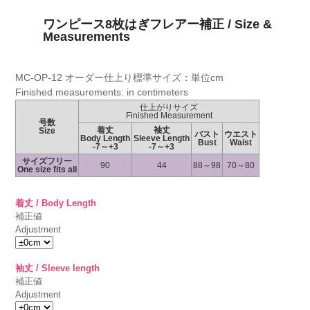
ワンピース8枚はぎフレアー補正 / Size &
Measurements
MC-OP-12 オーダー仕上り標準サイズ：単位cm
Finished measurements: in centimeters
仕上がりサイズ
Finished Measurement
号数
着丈
袖丈
Size
バスト
ウエスト
Body Length
Sleeve Length
Bust
Waist
-7～+3
-7～+3
サイズフリー
90
44
88～98
70～80
One size fits all
着丈 / Body Length
補正値
Adjustment
袖丈 / Sleeve length
補正値
Adjustment