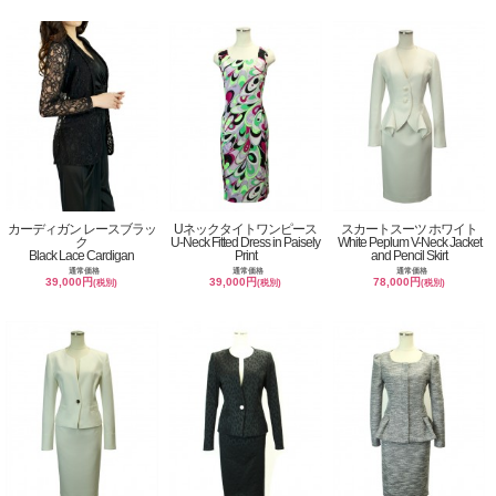
カーディガン レースブラッ
Uネックタイトワンピース
スカートスーツ ホワイト
ク
U-Neck Fitted Dress in Paisely
White Peplum V-Neck Jacket
Black Lace Cardigan
Print
and Pencil Skirt
通常価格
通常価格
通常価格
39,000円
39,000円
78,000円
(税別)
(税別)
(税別)