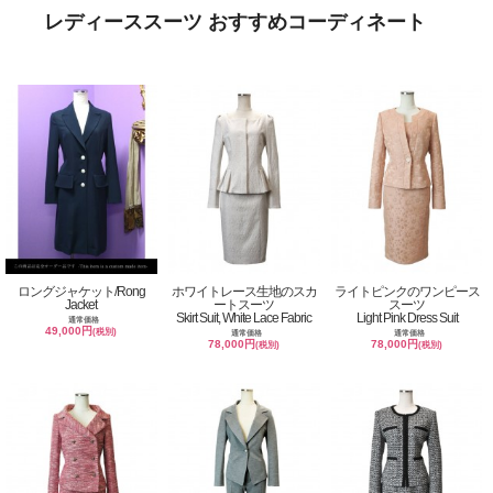
レディーススーツ おすすめコーディネート
ロングジャケット/Rong
ホワイトレース生地のスカ
ライトピンクのワンピース
Jacket
ートスーツ
スーツ
Skirt Suit, White Lace Fabric
Light Pink Dress Suit
通常価格
49,000円
(税別)
通常価格
通常価格
78,000円
78,000円
(税別)
(税別)