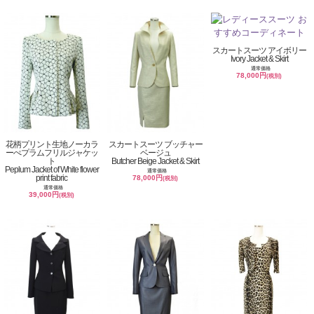
スカートスーツ アイボリー
Ivory Jacket & Skirt
通常価格
78,000円
(税別)
花柄プリント生地ノーカラ
スカートスーツ ブッチャー
ーぺプラムフリルジャケッ
ベージュ
ト
Butcher Beige Jacket & Skirt
Peplum Jacket of White flower
通常価格
print fabric
78,000円
(税別)
通常価格
39,000円
(税別)