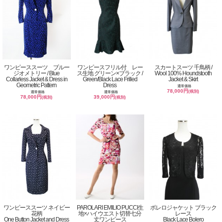
ワンピーススーツ ブルー
ワンピースフリル付 レー
スカートスーツ 千鳥柄 /
ジオメトリー / Blue
ス生地 グリーン×ブラック /
Wool 100% Houndstooth
Collarless Jacket & Dress in
Green/Black Lace Frilled
Jacket & Skirt
Geometric Pattern
Dress
通常価格
78,000円
(税別)
通常価格
通常価格
78,000円
39,000円
(税別)
(税別)
ワンピーススーツ ネイビー
PAROLARI EMILIO PUCCI生
ボレロジャケット ブラック
花柄
地×ハイウエスト切替七分
レース
One Button Jacket and Dress
丈ワンピース
Black Lace Bolero