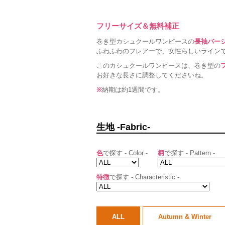
フリーサイズ＆無料補正
巻き型カシュクールワンピースの
長袖バー
ふわふわのフレアーで、女性らしいライン
このカシュクールワンピースは、巻き型の
お好きな長さに調整してくださいね。
※
納期は約1週間です。
生地 -Fabric-
色
で探す - Color -
柄
で探す - Pattern -
特徴
で探す - Characteristic -
ALL
Autumn & Winter