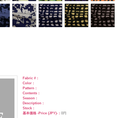
Fabric #：
Color：
Pattern：
Contents：
Season：
Description：
Stock：
基本価格 -Price (JPY)-：
0円