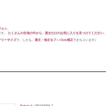
ジョン
。
です。
たくさんの生地の中から、貴女だけのお気に入りを見つけてください
フリーサイズ
で、しかも、
着丈・袖丈を-7～+3cm補正
できちゃいます♪
Fabric #：
PES9305K-7