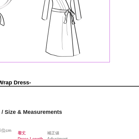
ap Dress-
ze & Measurements
単位cm
着丈
補正値
Dress Length
Adjustment