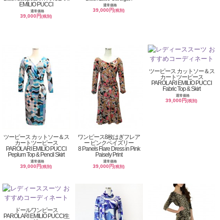
EMILIO PUCCI
通常価格
39,000円
(税別)
通常価格
39,000円
(税別)
ツーピース カットソー＆ス
カートツーピース
PAROLARI EMILIO PUCCI
Fabric Top & Skirt
通常価格
39,000円
(税別)
ツーピース カットソー＆ス
ワンピース8枚はぎフレア
カートツーピース
ー ピンクペイズリー
PAROLARI EMILIO PUCCI
8 Panels Flare Dress in Pink
Peplum Top & Pencil Skirt
Paisely Print
通常価格
通常価格
39,000円
39,000円
(税別)
(税別)
ドールワンピース
PAROLARI EMILIO PUCCI生