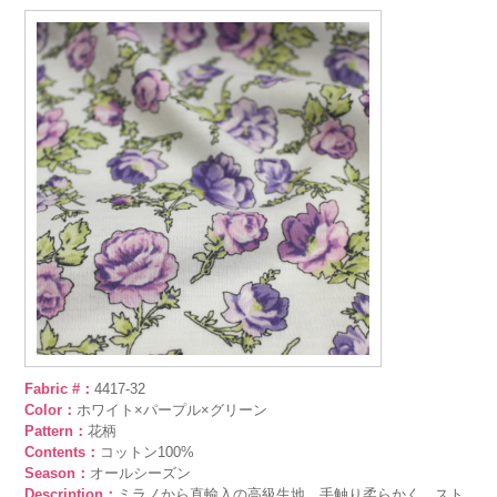
Fabric #：
4417-32
Color：
ホワイト×パープル×グリーン
Pattern：
花柄
Contents：
コットン100%
Season：
オールシーズン
Description：
ミラノから直輸入の高級生地。手触り柔らかく、スト