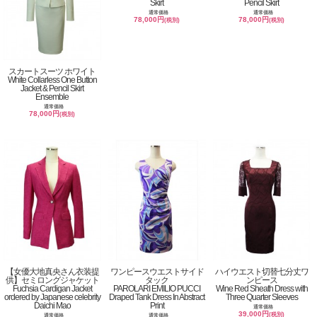
Skirt
Pencil Skirt
通常価格
通常価格
78,000円
78,000円
(税別)
(税別)
スカートスーツ ホワイト
White Collarless One Button
Jacket & Pencil Skirt
Ensemble
通常価格
78,000円
(税別)
【女優大地真央さん衣装提
ワンピースウエストサイド
ハイウエスト切替七分丈ワ
供】セミロングジャケット
タック
ンピース
Fuchsia Cardigan Jacket
PAROLARI EMILIO PUCCI
Wine Red Sheath Dress with
ordered by Japanese celebrity
Draped Tank Dress In Abstract
Three Quarter Sleeves
Daichi Mao
Print
通常価格
39,000円
(税別)
通常価格
通常価格