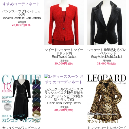
パンツスーツ グレンチェッ
ク柄
Jacket & Pants in Glen Pattern
通常価格
78,000円
(税別)
ツイードジャケット ツイー
ジャケット 重量感あるグレ
ドドット柄
ーベルベット
Red Tweed Jacket
Gray Velvet Solid Jacket
通常価格
通常価格
39,000円
39,000円
(税別)
(税別)
カシュクールワンピース ク
ラッシュベロア18色 長袖カ
シュクールワンピース(巻き
型・ラップ式)
Crush Velour Wrap Dress
通常価格
39,000円
(税別)
カシュクールワンピース ス
トレンチコート レオパード