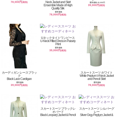
Neck Jacket and Skirt
78,000円
(税別)
通常価格 45,000円
Ensemble Made of High
39,000円
(税別)
Quality Silk
通常価格
78,000円
(税別)
Uネックタイトワンピース
U-Neck Fitted Dress in Paisely
Print
通常価格
39,000円
(税別)
カーディガン レースブラッ
スカートスーツ ホワイト
ク
White Peplum V-Neck Jacket
Black Lace Cardigan
and Pencil Skirt
通常価格
通常価格
39,000円
78,000円
(税別)
(税別)
スカートスーツ ブラックレ
スカートスーツ シルバーグ
オパード
レー
Black Leopard Jacket & Pencil
Silver Gray Peplum Jacket &