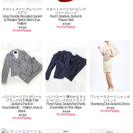
スカートスーツ グレーバー
スカートスーツ ロービング
ズアイ
ツイードレッド
Gray Double Breasted Jacket
Red Collarless Jacket &
& Pleated Skirt in Bird’s Eye
Flared Skirt
Pattern
通常価格
78,000円
(税別)
通常価格
78,000円
(税別)
パンツスーツ アイボリーと
パンツスーツ 爽やかなネイ
ワンピーススーツ シャンタ
ブラックの千鳥格子柄
ビーにピンクのストライプ
ンドット
Jacket & Pants in
Fresh Navy Jacket And Pants
Shantung Dot Jacket & Dress
Houndstooth Pattern, Ivory &
Ensemble in Pink Stripe
通常価格
Black
78,000円
(税別)
通常価格
78,000円
(税別)
通常価格
78,000円
(税別)