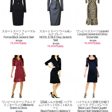
スカートスーツ フォーマル
スカートスーツ ウール&シ
ワンピーススーツ Leopard
ブラック
ルク グレー
Leopard Jacket and Dress
Formal Black Jacket & Skirt
WOOL & SILK Gray Jacket &
Ensemble
Skirt
通常価格
通常価格
78,000円
78,000円
(税別)
(税別)
通常価格
78,000円
(税別)
ワンピーススーツ アルミグ
【高級シルク生地】ぺプラ
ハイウエスト切替七分袖ワ
リッターラメ / Glitterlame
ムジャケットVカット&スカ
ンピース ブラックレース
Bolero & Dress
ート
Black Lace Three Quarter
Black Peplum Collarless V
Sleeve High Waisted Dress
通常価格