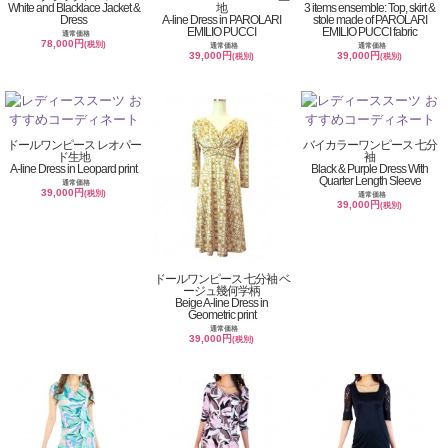
White and Blacklace Jacket &
地
3 items ensemble: Top, skirt &
Dress
A-line Dress in PAROLARI
stole made of PAROLARI
EMILIO PUCCI
EMILIO PUCCI fabric
通常価格
78,000円
(税別)
通常価格
通常価格
39,000円
39,000円
(税別)
(税別)
ドールワンピース レオパー
バイカラーワンピース 七分
ド生地
袖
A-line Dress in Leopard print
Black & Purple Dress With
Quarter Length Sleeve
通常価格
39,000円
(税別)
通常価格
39,000円
(税別)
ドールワンピース 七分袖 ベ
ージュ幾何学柄
Beige A-line Dress in
Geometric print
通常価格
39,000円
(税別)