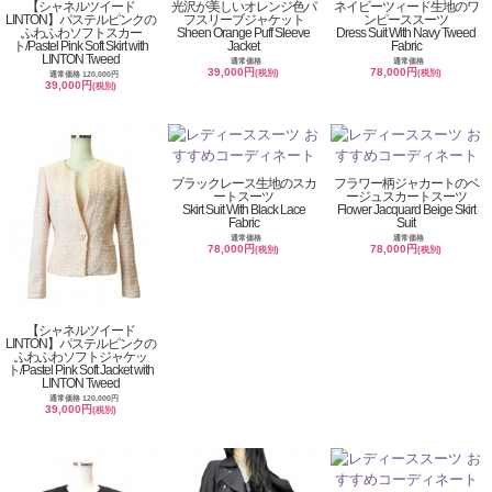
【シャネルツイード
光沢が美しいオレンジ色パ
ネイビーツィード生地のワ
LINTON】パステルピンクの
フスリーブジャケット
ンピーススーツ
ふわふわソフトスカー
Sheen Orange Puff Sleeve
Dress Suit With Navy Tweed
ト/Pastel Pink Soft Skirt with
Jacket
Fabric
LINTON Tweed
通常価格
通常価格
39,000円
78,000円
(税別)
(税別)
通常価格 120,000円
39,000円
(税別)
ブラックレース生地のスカ
フラワー柄ジャカートのベ
ートスーツ
ージュスカートスーツ
Skirt Suit With Black Lace
Flower Jacquard Beige Skirt
Fabric
Suit
通常価格
通常価格
78,000円
78,000円
(税別)
(税別)
【シャネルツイード
LINTON】パステルピンクの
ふわふわソフトジャケッ
ト/Pastel Pink Soft Jacket with
LINTON Tweed
通常価格 120,000円
39,000円
(税別)