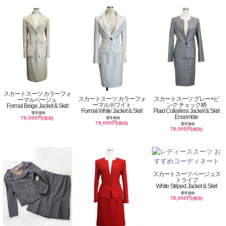
スカートスーツ カラーフォ
スカートスーツ カラーフォ
スカートスーツ グレー×ピ
ーマルベージュ
ーマルホワイト
ンク チェック柄
Formal Beige Jacket & Skirt
Formal White Jacket & Skirt
Plaid Collarless Jacket & Skirt
通常価格
Ensemble
78,000円
通常価格
(税別)
78,000円
(税別)
通常価格
78,000円
(税別)
スカートスーツ ベージュス
トライプ
White Striped Jacket & Skirt
通常価格
78,000円
(税別)