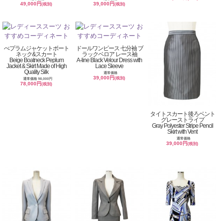
49,000円
39,000円
(税別)
(税別)
ぺプラムジャケットボート
ドールワンピース 七分袖 ブ
ネック&スカート
ラックベロア レース袖
Beige Boatneck Peplum
A-line Black Velour Dress with
Jacket & Skirt Made of High
Lace Sleeve
Quality Silk
通常価格
39,000円
(税別)
通常価格 98,000円
78,000円
(税別)
タイトスカート後ろベント
グレーストライプ
Gray Polyester Stripe Pencil
Skirt with Vent
通常価格
39,000円
(税別)