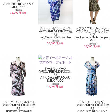
地
A-line Dress in PAROLARI
EMILIO PUCCI
通常価格
39,000円
(税別)
ストール付きツーピース
ぺプラムフリルカットソー
PAROLARI EMILIO PUCCI生
&フレアスカート セットア
地
ップ
Top, Skirt & Stole Ensemble
Peplum Top & Skirt in Leopard
Print
通常価格
39,000円
(税別)
通常価格
39,000円
(税別)
ドールワンピース
PAROLARI EMILIO PUCCI生
地
A-line Dress in PAROLARI
EMILIO PUCCI
通常価格
39,000円
(税別)
カシュクールフリルタイト
カシュクールひもなし
PAROLARI EMILIO PUCCI生
PAROLARI EMILIO PUCCI生
地
地
Fitted Wrap Dress w/ Frill
A-line Dress in PAROLARI