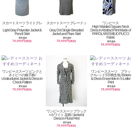
スカートスーツ ライトグレ
スカートスーツ グレードッ
ワンピース
ー
ト
High Waisted Square Neck
Light Gray Polyester Jacket &
Gray Dot Single Breasted
Dress in Abstract Print Made of
Pencil Skirt
Jacket and Flare Skirt
PAROLARI EMILIO PUCCI
Fabric
通常価格
通常価格
78,000円
78,000円
(税別)
(税別)
通常価格
39,000円
(税別)
ワンピーススーツ ピンクと
ワンピーススーツ ブラッ
ネイビーの格子柄 /
ク×レッドS字柄生地 / Bolero
Unstructured Jacket & Dress in
& Dress Ensemble in S-Letter
Check Pattern
Print
通常価格
通常価格
78,000円
78,000円
(税別)
(税別)
ワンピーススーツ ブラック
×ホワイト 花柄 / Jacket &
Dress in Floral Print
通常価格
78,000円
(税別)