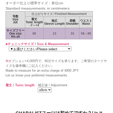
オーダー仕上り標準サイズ：単位cm
Standard measurements: in centimeters
仕上がりサイズ / Finished Measurement
号数
着丈
Size
袖丈
肩幅
ウエスト
Tunic length
AR
Sleeve Length
Shoulder
Waist
-7～+3
サイズフリー
One size
66
13
33
58～80
fits all
■チュニックサイズ / Size & Measurement
※
オプション+4,000円で、特注サイズを承ります。ご希望のヌードサ
イズを備考欄にご記入ください。
Made to measure for an extra charge of 4000 JPY.
Let us know your preferred measurements.
着丈 / Tunic length
補正値 / Adjustment