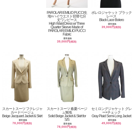
PAROLARI EMILIO PUCCI生
ボレロジャケット ブラック
地×ハイウエスト切替七分
レース
丈ワンピース
Black Lace Bolero
High Waist Dress w/ Three
通常価格
Quarter Sleeve Made of
39,000円
(税別)
PAROLARI EMILIO PUCCI
Fabric
通常価格
39,000円
(税別)
スカートスーツ フクレジャ
スカートスーツ 春夏ベージ
セミロングジャケット グレ
カードベージュ
ュ無地
ー×チェック
Beige Jacquard Jacket & Skirt
Solid Beige Jacket & Skirt for
Gray Plaid Semi-Long Jacket
S/S
通常価格
通常価格
78,000円
49,000円
(税別)
(税別)
通常価格
78,000円
(税別)