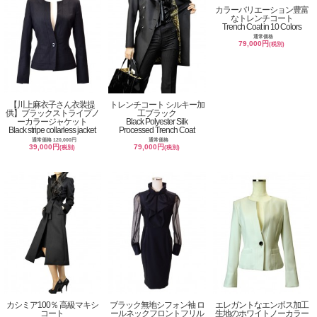
カラーバリエーション豊富
なトレンチコート
Trench Coat in 10 Colors
通常価格
79,000円
(税別)
【川上麻衣子さん衣装提
トレンチコート シルキー加
供】ブラックストライプノ
工ブラック
ーカラージャケット
Black Polyester Silk
Black stripe collarless jacket
Processed Trench Coat
通常価格 120,000円
通常価格
39,000円
79,000円
(税別)
(税別)
カシミア100％ 高級マキシ
ブラック無地シフォン袖 ロ
エレガントなエンボス加工
コート
ールネックフロントフリル
生地のホワイトノーカラー