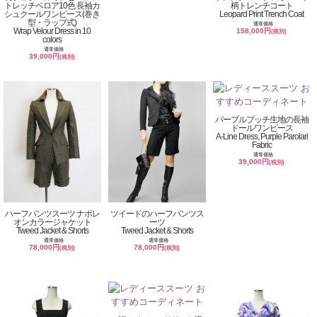
トレッチベロア10色 長袖カ
柄トレンチコート
シュクールワンピース(巻き
Leopard Print Trench Coat
型・ラップ式)
通常価格
Wrap Velour Dress in 10
158,000円
(税別)
colors
通常価格
39,000円
(税別)
パープルプッチ生地の長袖
ドールワンピース
A-Line Dress, Purple Parolari
Fabric
通常価格
39,000円
(税別)
ハーフパンツスーツ ナポレ
ツイードのハーフパンツス
オンカラージャケット
ーツ
Tweed Jacket & Shorts
Tweed Jacket & Shorts
通常価格
通常価格
78,000円
78,000円
(税別)
(税別)