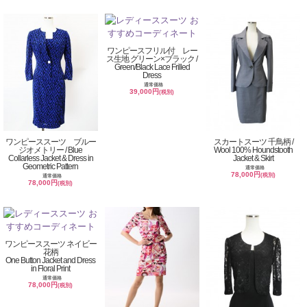
ワンピースフリル付 レー
ス生地 グリーン×ブラック /
Green/Black Lace Frilled
Dress
通常価格
39,000円
(税別)
ワンピーススーツ ブルー
スカートスーツ 千鳥柄 /
ジオメトリー / Blue
Wool 100% Houndstooth
Collarless Jacket & Dress in
Jacket & Skirt
Geometric Pattern
通常価格
78,000円
(税別)
通常価格
78,000円
(税別)
ワンピーススーツ ネイビー
花柄
One Button Jacket and Dress
in Floral Print
通常価格
78,000円
(税別)