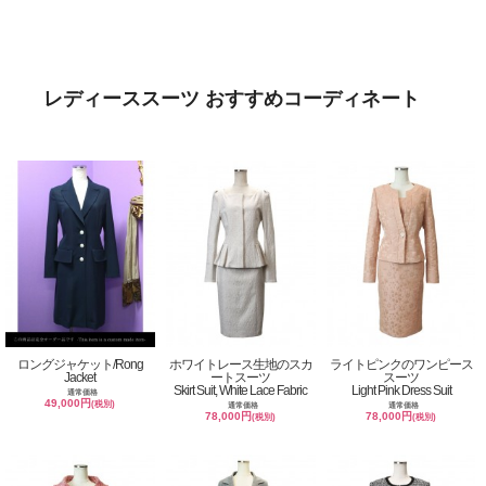
レディーススーツ おすすめコーディネート
ロングジャケット/Rong
ホワイトレース生地のスカ
ライトピンクのワンピース
Jacket
ートスーツ
スーツ
Skirt Suit, White Lace Fabric
Light Pink Dress Suit
通常価格
49,000円
(税別)
通常価格
通常価格
78,000円
78,000円
(税別)
(税別)