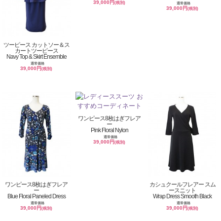
39,000円
(税別)
通常価格
39,000円
(税別)
ツーピース カットソー＆ス
カートツーピース
Navy Top & Skirt Ensemble
通常価格
39,000円
(税別)
ワンピース8枚はぎフレア
ー
Pink Floral Nylon
通常価格
39,000円
(税別)
ワンピース8枚はぎフレア
カシュクールフレアー スム
ー
ースニット
Blue Floral Paneled Dress
Wrap Dress Smooth Black
通常価格
通常価格
39,000円
39,000円
(税別)
(税別)