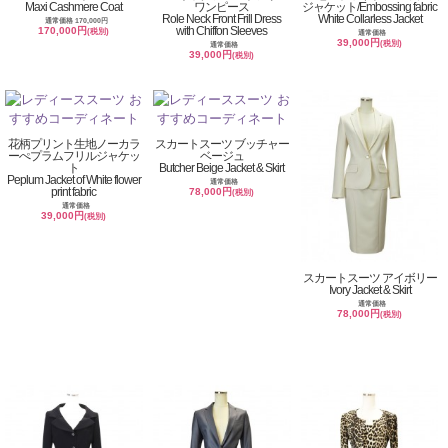
Maxi Cashmere Coat
ワンピース
ジャケット/Embossing fabric
Role Neck Front Frill Dress
White Collarless Jacket
通常価格 170,000円
with Chiffon Sleeves
170,000円
(税別)
通常価格
39,000円
(税別)
通常価格
39,000円
(税別)
花柄プリント生地ノーカラ
スカートスーツ ブッチャー
ーぺプラムフリルジャケッ
ベージュ
ト
Butcher Beige Jacket & Skirt
Peplum Jacket of White flower
通常価格
print fabric
78,000円
(税別)
通常価格
39,000円
(税別)
スカートスーツ アイボリー
Ivory Jacket & Skirt
通常価格
78,000円
(税別)