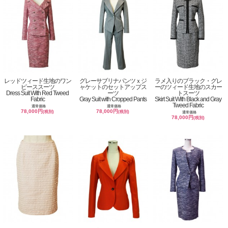
レッドツィード生地のワン
グレーサブリナパンツｘジ
ラメ入りのブラック・グレ
ピーススーツ
ャケットのセットアップス
ーのツィード生地のスカー
Dress Suit With Red Tweed
ーツ
トスーツ
Fabric
Gray Suit with Cropped Pants
Skirt Suit With Black and Gray
Tweed Fabric
通常価格
通常価格
78,000円
78,000円
(税別)
(税別)
通常価格
78,000円
(税別)