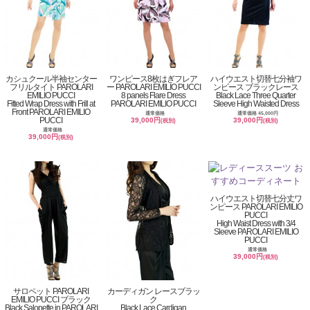
カシュクール半袖センター
ワンピース8枚はぎフレア
ハイウエスト切替七分袖ワ
フリルタイト PAROLARI
ー PAROLARI EMILIO PUCCI
ンピース ブラックレース
EMILIO PUCCI
8 panels Flare Dress
Black Lace Three Quarter
Fitted Wrap Dress with Frill at
PAROLARI EMILIO PUCCI
Sleeve High Waisted Dress
Front PAROLARI EMILIO
通常価格
通常価格 45,000円
PUCCI
39,000円
39,000円
(税別)
(税別)
通常価格
39,000円
(税別)
ハイウエスト切替七分丈ワ
ンピース PAROLARI EMILIO
PUCCI
High Waist Dress with 3/4
Sleeve PAROLARI EMILIO
PUCCI
通常価格
39,000円
(税別)
サロペット PAROLARI
カーディガン レースブラッ
EMILIO PUCCI ブラック
ク
Black Salopette in PAROLARI
Black Lace Cardigan