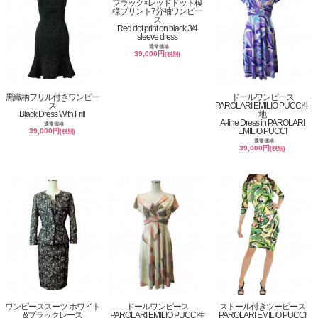
ブラック×レッドドット模
様プリント7分袖ワンピー
ス
Red dot print on black,3/4
sleeve dress
通常価格
39,000円
(税別)
黒織柄フリル付きワンピー
ドールワンピース
ス
PAROLARI EMILIO PUCCI生
Black Dress With Frill
地
A-line Dress in PAROLARI
通常価格
EMILIO PUCCI
39,000円
(税別)
通常価格
39,000円
(税別)
ワンピーススーツ ホワイト
ドールワンピース
ストール付きツーピース
&ブラックレース
PAROLARI EMILIO PUCCI生
PAROLARI EMILIO PUCCI