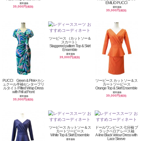
EMILIO PUCCI
通常価格
39,000円
(税別)
通常価格
39,000円
(税別)
ツーピース （カットソー＆
スカート）
Staggered pattern Top & Skirt
Ensemble
通常価格
39,000円
(税別)
PUCCI Green & PInk×カシ
ツーピース カットソー＆ス
ュクール半袖センターフリ
カートツーピース
ルタイト/ Fitted Wrap Dress
Orange Top & Skirt Ensemble
with Frill at Front
通常価格
39,000円
(税別)
通常価格
39,000円
(税別)
ツーピース カットソー＆ス
ドールワンピース 七分袖 ブ
カートツーピース
ラックベロア レース袖
White Top & Skirt Ensemble
A-line Black Velour Dress with
Lace Sleeve
通常価格