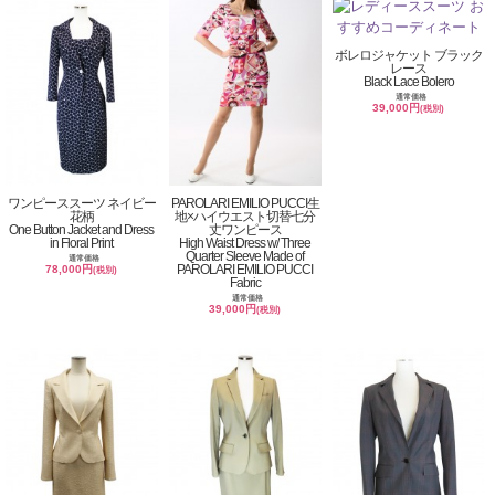
ボレロジャケット ブラック
レース
Black Lace Bolero
通常価格
39,000円
(税別)
ワンピーススーツ ネイビー
PAROLARI EMILIO PUCCI生
花柄
地×ハイウエスト切替七分
One Button Jacket and Dress
丈ワンピース
in Floral Print
High Waist Dress w/ Three
Quarter Sleeve Made of
通常価格
PAROLARI EMILIO PUCCI
78,000円
(税別)
Fabric
通常価格
39,000円
(税別)