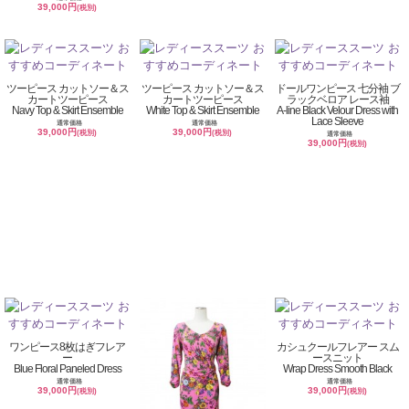
39,000円
(税別)
ツーピース カットソー＆ス
ツーピース カットソー＆ス
ドールワンピース 七分袖 ブ
カートツーピース
カートツーピース
ラックベロア レース袖
Navy Top & Skirt Ensemble
White Top & Skirt Ensemble
A-line Black Velour Dress with
Lace Sleeve
通常価格
通常価格
39,000円
39,000円
(税別)
(税別)
通常価格
39,000円
(税別)
ワンピース8枚はぎフレア
カシュクールフレアー スム
ー
ースニット
Blue Floral Paneled Dress
Wrap Dress Smooth Black
通常価格
通常価格
39,000円
39,000円
(税別)
(税別)