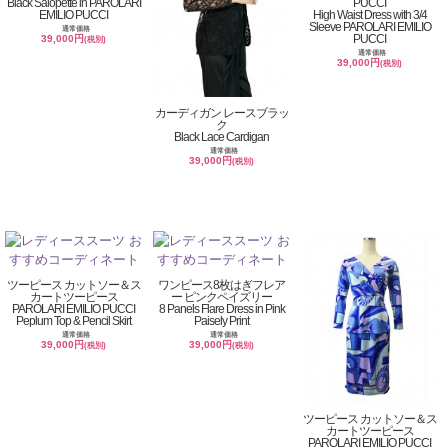
Black Salopette in PAROLARI
PUCCI
EMILIO PUCCI
High Waist Dress with 3/4
Sleeve PAROLARI EMILIO
通常価格
PUCCI
39,000円
(税別)
通常価格
39,000円
(税別)
カーディガン レースブラッ
ク
Black Lace Cardigan
通常価格
39,000円
(税別)
ツーピース カットソー＆ス
ワンピース8枚はぎフレア
カートツーピース
ー ピンクペイズリー
PAROLARI EMILIO PUCCI
8 Panels Flare Dress in Pink
Peplum Top & Pencil Skirt
Paisely Print
通常価格
通常価格
39,000円
39,000円
(税別)
(税別)
ツーピース カットソー＆ス
カートツーピース
PAROLARI EMILIO PUCCI