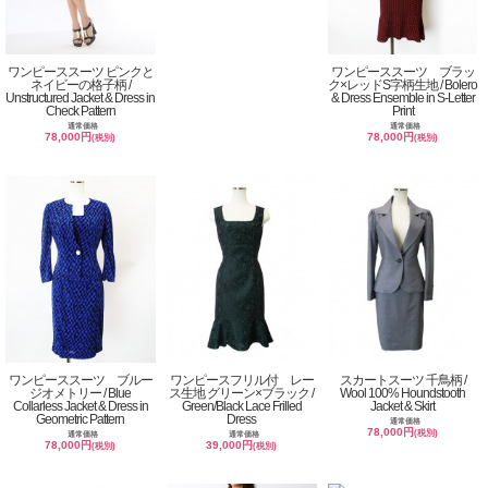
ワンピーススーツ ピンクと
ワンピーススーツ ブラッ
ネイビーの格子柄 /
ク×レッドS字柄生地 / Bolero
Unstructured Jacket & Dress in
& Dress Ensemble in S-Letter
Check Pattern
Print
通常価格
通常価格
78,000円
78,000円
(税別)
(税別)
ワンピーススーツ ブルー
ワンピースフリル付 レー
スカートスーツ 千鳥柄 /
ジオメトリー / Blue
ス生地 グリーン×ブラック /
Wool 100% Houndstooth
Collarless Jacket & Dress in
Green/Black Lace Frilled
Jacket & Skirt
Geometric Pattern
Dress
通常価格
78,000円
(税別)
通常価格
通常価格
78,000円
39,000円
(税別)
(税別)