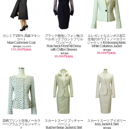
カシミア100％ 高級マキシ
ブラック無地シフォン袖 ロ
エレガントなエンボス加工
コート
ールネックフロントフリル
生地のホワイトノーカラー
Maxi Cashmere Coat
ワンピース
ジャケット/Embossing fabric
Role Neck Front Frill Dress
White Collarless Jacket
通常価格 170,000円
with Chiffon Sleeves
170,000円
(税別)
通常価格
39,000円
(税別)
通常価格
39,000円
(税別)
花柄プリント生地ノーカラ
スカートスーツ ブッチャー
スカートスーツ アイボリー
ーぺプラムフリルジャケッ
ベージュ
Ivory Jacket & Skirt
ト
Butcher Beige Jacket & Skirt
通常価格