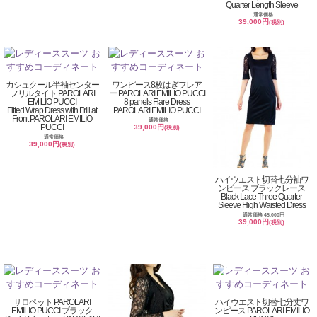
Quarter Length Sleeve
通常価格
39,000円
(税別)
カシュクール半袖センター
ワンピース8枚はぎフレア
フリルタイト PAROLARI
ー PAROLARI EMILIO PUCCI
EMILIO PUCCI
8 panels Flare Dress
Fitted Wrap Dress with Frill at
PAROLARI EMILIO PUCCI
Front PAROLARI EMILIO
通常価格
PUCCI
39,000円
(税別)
通常価格
39,000円
(税別)
ハイウエスト切替七分袖ワ
ンピース ブラックレース
Black Lace Three Quarter
Sleeve High Waisted Dress
通常価格 45,000円
39,000円
(税別)
サロペット PAROLARI
ハイウエスト切替七分丈ワ
EMILIO PUCCI ブラック
ンピース PAROLARI EMILIO