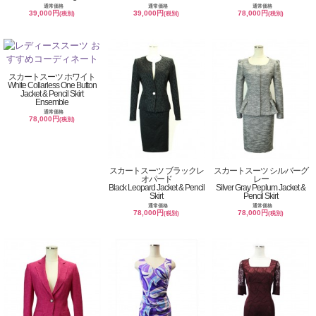
通常価格
通常価格
通常価格
39,000円
39,000円
78,000円
(税別)
(税別)
(税別)
スカートスーツ ホワイト
White Collarless One Button
Jacket & Pencil Skirt
Ensemble
通常価格
78,000円
(税別)
スカートスーツ ブラックレ
スカートスーツ シルバーグ
オパード
レー
Black Leopard Jacket & Pencil
Silver Gray Peplum Jacket &
Skirt
Pencil Skirt
通常価格
通常価格
78,000円
78,000円
(税別)
(税別)