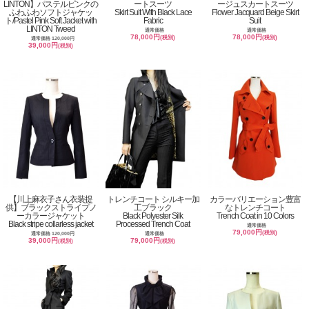
LINTON】パステルピンクの
ートスーツ
ージュスカートスーツ
ふわふわソフトジャケッ
Skirt Suit With Black Lace
Flower Jacquard Beige Skirt
ト/Pastel Pink Soft Jacket with
Fabric
Suit
LINTON Tweed
通常価格
通常価格
78,000円
78,000円
(税別)
(税別)
通常価格 120,000円
39,000円
(税別)
【川上麻衣子さん衣装提
トレンチコート シルキー加
カラーバリエーション豊富
供】ブラックストライプノ
工ブラック
なトレンチコート
ーカラージャケット
Black Polyester Silk
Trench Coat in 10 Colors
Black stripe collarless jacket
Processed Trench Coat
通常価格
79,000円
(税別)
通常価格 120,000円
通常価格
39,000円
79,000円
(税別)
(税別)