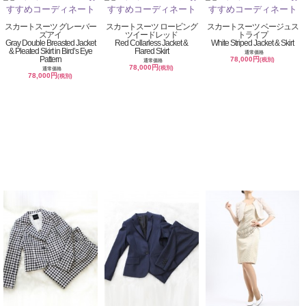
スカートスーツ グレーバー
スカートスーツ ロービング
スカートスーツ ベージュス
ズアイ
ツイードレッド
トライプ
Gray Double Breasted Jacket
Red Collarless Jacket &
White Striped Jacket & Skirt
& Pleated Skirt in Bird’s Eye
Flared Skirt
通常価格
Pattern
78,000円
(税別)
通常価格
78,000円
(税別)
通常価格
78,000円
(税別)