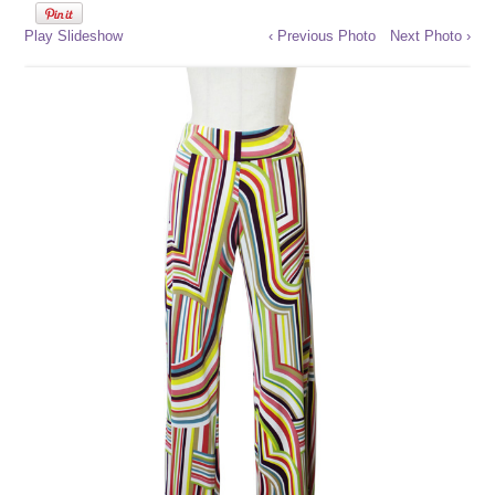
Play Slideshow
‹ Previous Photo
Next Photo ›