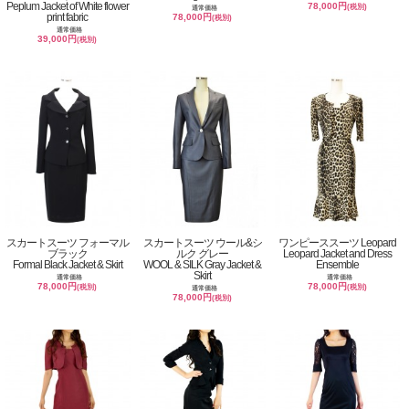
Peplum Jacket of White flower
78,000円
(税別)
通常価格
print fabric
78,000円
(税別)
通常価格
39,000円
(税別)
スカートスーツ フォーマル
スカートスーツ ウール&シ
ワンピーススーツ Leopard
ブラック
ルク グレー
Leopard Jacket and Dress
Formal Black Jacket & Skirt
WOOL & SILK Gray Jacket &
Ensemble
Skirt
通常価格
通常価格
78,000円
78,000円
(税別)
(税別)
通常価格
78,000円
(税別)