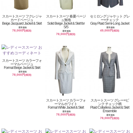
スカートスーツ フクレジャ
スカートスーツ 春夏ベージ
セミロングジャケット グレ
カードベージュ
ュ無地
ー×チェック
Beige Jacquard Jacket & Skirt
Solid Beige Jacket & Skirt for
Gray Plaid Semi-Long Jacket
S/S
通常価格
通常価格
78,000円
49,000円
(税別)
(税別)
通常価格
78,000円
(税別)
スカートスーツ カラーフォ
ーマルベージュ
Formal Beige Jacket & Skirt
通常価格
78,000円
(税別)
スカートスーツ カラーフォ
スカートスーツ グレー×ピ
ーマルホワイト
ンク チェック柄
Formal White Jacket & Skirt
Plaid Collarless Jacket & Skirt
Ensemble
通常価格
78,000円
(税別)
通常価格
78,000円
(税別)