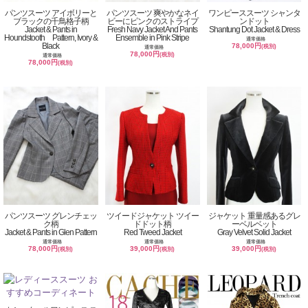
パンツスーツ アイボリーと
パンツスーツ 爽やかなネイ
ワンピーススーツ シャンタ
ブラックの千鳥格子柄
ビーにピンクのストライプ
ンドット
Jacket & Pants in
Fresh Navy Jacket And Pants
Shantung Dot Jacket & Dress
Houndstooth Pattern, Ivory &
Ensemble in Pink Stripe
通常価格
Black
78,000円
(税別)
通常価格
78,000円
(税別)
通常価格
78,000円
(税別)
パンツスーツ グレンチェッ
ツイードジャケット ツイー
ジャケット 重量感あるグレ
ク柄
ドドット柄
ーベルベット
Jacket & Pants in Glen Pattern
Red Tweed Jacket
Gray Velvet Solid Jacket
通常価格
通常価格
通常価格
78,000円
39,000円
39,000円
(税別)
(税別)
(税別)