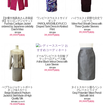
【女優大地真央さん衣装提
ワンピースウエストサイド
ハイウエスト切替七分丈ワ
供】セミロングジャケット
タック
ンピース
Fuchsia Cardigan Jacket
PAROLARI EMILIO PUCCI
Wine Red Sheath Dress with
ordered by Japanese celebrity
Draped Tank Dress In Abstract
Three Quarter Sleeves
Daichi Mao
Print
通常価格
39,000円
(税別)
通常価格
通常価格
49,000円
39,000円
(税別)
(税別)
ドールワンピース 七分袖 ブ
ラックベロア レース袖
A-line Black Velour Dress with
Lace Sleeve
通常価格
39,000円
(税別)
ぺプラムジャケットボート
タイトスカート後ろベント
ネック&スカート
グレーストライプ
Beige Boatneck Peplum
Gray Polyester Stripe Pencil
Jacket & Skirt Made of High
Skirt with Vent
Quality Silk
通常価格
39,000円
(税別)
通常価格 98,000円
78,000円
(税別)