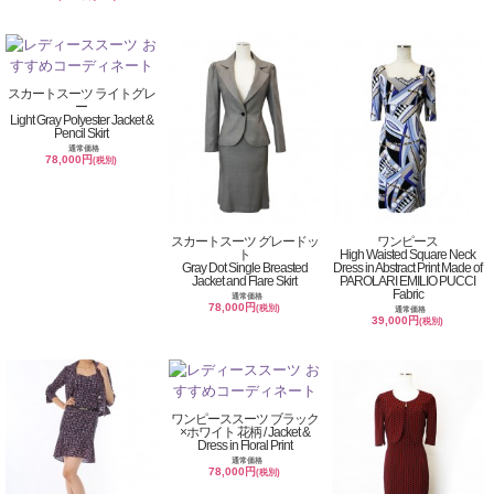
スカートスーツ ライトグレ
ー
Light Gray Polyester Jacket &
Pencil Skirt
通常価格
78,000円
(税別)
スカートスーツ グレードッ
ワンピース
ト
High Waisted Square Neck
Gray Dot Single Breasted
Dress in Abstract Print Made of
Jacket and Flare Skirt
PAROLARI EMILIO PUCCI
Fabric
通常価格
78,000円
(税別)
通常価格
39,000円
(税別)
ワンピーススーツ ブラック
×ホワイト 花柄 / Jacket &
Dress in Floral Print
通常価格
78,000円
(税別)