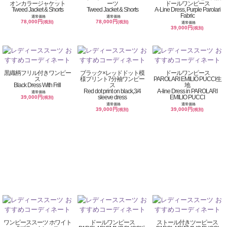
オンカラージャケット
ーツ
ドールワンピース
Tweed Jacket & Shorts
Tweed Jacket & Shorts
A-Line Dress, Purple Parolari
Fabric
通常価格
通常価格
78,000円
78,000円
(税別)
(税別)
通常価格
39,000円
(税別)
黒織柄フリル付きワンピー
ブラック×レッドドット模
ドールワンピース
ス
様プリント7分袖ワンピー
PAROLARI EMILIO PUCCI生
Black Dress With Frill
ス
地
Red dot print on black,3/4
A-line Dress in PAROLARI
通常価格
sleeve dress
EMILIO PUCCI
39,000円
(税別)
通常価格
通常価格
39,000円
39,000円
(税別)
(税別)
ワンピーススーツ ホワイト
ドールワンピース
ストール付きツーピース