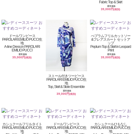
Fabric Top & Skirt
通常価格
39,000円
(税別)
ドールワンピース
ぺプラムフリルカットソー
PAROLARI EMILIO PUCCI生
&フレアスカート セットア
地
ップ
A-line Dress in PAROLARI
Peplum Top & Skirt in Leopard
EMILIO PUCCI
Print
通常価格
通常価格
39,000円
39,000円
(税別)
(税別)
ストール付きツーピース
PAROLARI EMILIO PUCCI生
地
Top, Skirt & Stole Ensemble
通常価格
39,000円
(税別)
カシュクールフリルタイト
ドールワンピース
カシュクールひもなし
PAROLARI EMILIO PUCCI生
PAROLARI EMILIO PUCCI生
PAROLARI EMILIO PUCCI生
地
地
地