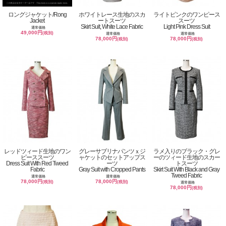
ロングジャケット/Rong
ホワイトレース生地のスカ
ライトピンクのワンピース
Jacket
ートスーツ
スーツ
Skirt Suit, White Lace Fabric
Light Pink Dress Suit
通常価格
49,000円
(税別)
通常価格
通常価格
78,000円
78,000円
(税別)
(税別)
レッドツィード生地のワン
グレーサブリナパンツｘジ
ラメ入りのブラック・グレ
ピーススーツ
ャケットのセットアップス
ーのツィード生地のスカー
Dress Suit With Red Tweed
ーツ
トスーツ
Fabric
Gray Suit with Cropped Pants
Skirt Suit With Black and Gray
Tweed Fabric
通常価格
通常価格
78,000円
78,000円
(税別)
(税別)
通常価格
78,000円
(税別)