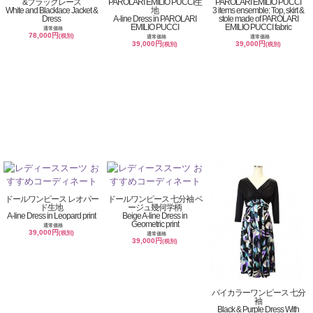
&ブラックレース
PAROLARI EMILIO PUCCI生
PAROLARI EMILIO PUCCI
White and Blacklace Jacket &
地
3 items ensemble: Top, skirt &
Dress
A-line Dress in PAROLARI
stole made of PAROLARI
EMILIO PUCCI
EMILIO PUCCI fabric
通常価格
78,000円
(税別)
通常価格
通常価格
39,000円
39,000円
(税別)
(税別)
ドールワンピース レオパー
ドールワンピース 七分袖 ベ
ド生地
ージュ幾何学柄
A-line Dress in Leopard print
Beige A-line Dress in
Geometric print
通常価格
39,000円
(税別)
通常価格
39,000円
(税別)
バイカラーワンピース 七分
袖
Black & Purple Dress With