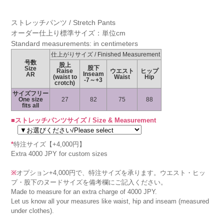
ストレッチパンツ / Stretch Pants
オーダー仕上り標準サイズ：単位cm
Standard measurements: in centimeters
仕上がりサイズ / Finished Measurement
号数
股上
股下
Size
Raise
ウエスト
ヒップ
Inseam
AR
(waist to
Waist
Hip
-7～+3
crotch)
サイズフリー
One size
27
82
75
88
fits all
■ストレッチパンツサイズ / Size & Measurement
*
特注サイズ【+4,000円】
Extra 4000 JPY for custom sizes
※
オプション+4,000円で、特注サイズを承ります。ウエスト・ヒッ
プ・股下のヌードサイズを備考欄にご記入ください。
Made to measure for an extra charge of 4000 JPY.
Let us know all your measures like waist, hip and inseam (measured
under clothes).