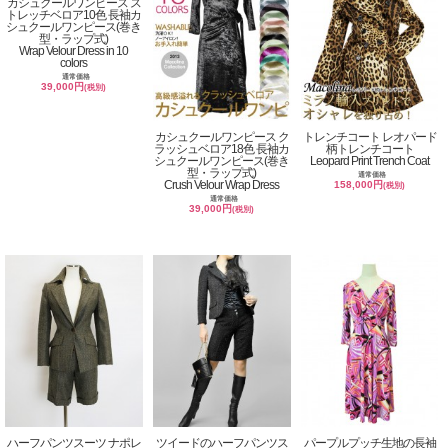
カシュクールワンピース ス
トレッチベロア10色 長袖カ
シュクールワンピース(巻き
型・ラップ式)
Wrap Velour Dress in 10
colors
通常価格
39,000円
(税別)
カシュクールワンピース ク
トレンチコート レオパード
ラッシュベロア18色 長袖カ
柄トレンチコート
シュクールワンピース(巻き
Leopard Print Trench Coat
型・ラップ式)
通常価格
Crush Velour Wrap Dress
158,000円
(税別)
通常価格
39,000円
(税別)
ハーフパンツスーツ ナポレ
ツイードのハーフパンツス
パープルプッチ生地の長袖