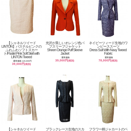
【シャネルツイード
光沢が美しいオレンジ色パ
ネイビーツィード生地のワ
LINTON】パステルピンクの
フスリーブジャケット
ンピーススーツ
ふわふわソフトスカー
Sheen Orange Puff Sleeve
Dress Suit With Navy Tweed
ト/Pastel Pink Soft Skirt with
Jacket
Fabric
LINTON Tweed
通常価格
通常価格
39,000円
78,000円
(税別)
(税別)
通常価格 120,000円
39,000円
(税別)
【シャネルツイード
ブラックレース生地のスカ
フラワー柄ジャカートのベ