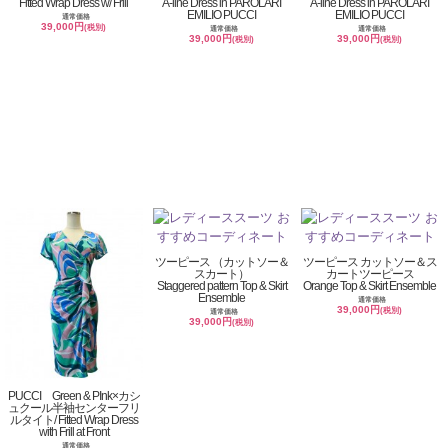
Fitted Wrap Dress w/ Frill
A-line Dress in PAROLARI
A-line Dress in PAROLARI
EMILIO PUCCI
EMILIO PUCCI
通常価格
39,000円
(税別)
通常価格
通常価格
39,000円
39,000円
(税別)
(税別)
ツーピース （カットソー＆
ツーピース カットソー＆ス
スカート）
カートツーピース
Staggered pattern Top & Skirt
Orange Top & Skirt Ensemble
Ensemble
通常価格
39,000円
(税別)
通常価格
39,000円
(税別)
PUCCI Green & PInk×カシ
ュクール半袖センターフリ
ルタイト/ Fitted Wrap Dress
with Frill at Front
通常価格