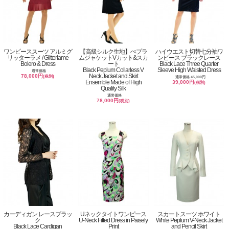
ワンピーススーツ アルミグ
【高級シルク生地】ぺプラ
ハイウエスト切替七分袖ワ
リッターラメ / Glitterlame
ムジャケットVカット&スカ
ンピース ブラックレース
Bolero & Dress
ート
Black Lace Three Quarter
Black Peplum Collarless V
Sleeve High Waisted Dress
通常価格
Neck Jacket and Skirt
78,000円
(税別)
通常価格 45,000円
Ensemble Made of High
39,000円
(税別)
Quality Silk
通常価格
78,000円
(税別)
カーディガン レースブラッ
Uネックタイトワンピース
スカートスーツ ホワイト
ク
U-Neck Fitted Dress in Paisely
White Peplum V-Neck Jacket
Black Lace Cardigan
Print
and Pencil Skirt