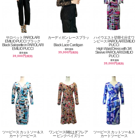
サロペット PAROLARI
カーディガン レースブラッ
ハイウエスト切替七分丈ワ
EMILIO PUCCI ブラック
ク
ンピース PAROLARI EMILIO
Black Salopette in PAROLARI
Black Lace Cardigan
PUCCI
EMILIO PUCCI
High Waist Dress with 3/4
通常価格
Sleeve PAROLARI EMILIO
39,000円
(税別)
通常価格
PUCCI
39,000円
(税別)
通常価格
39,000円
(税別)
ツーピース カットソー＆ス
ワンピース8枚はぎフレア
ツーピース カットソー＆ス
カートツーピース
ー ピンクペイズリー
カートツーピース