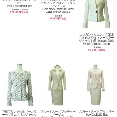
コート
ールネックフロントフリル
Maxi Cashmere Coat
ワンピース
Role Neck Front Frill Dress
通常価格 170,000円
with Chiffon Sleeves
170,000円
(税別)
通常価格
39,000円
(税別)
エレガントなエンボス加工
生地のホワイトノーカラー
ジャケット/Embossing fabric
White Collarless Jacket
通常価格
39,000円
(税別)
花柄プリント生地ノーカラ
スカートスーツ ブッチャー
スカートスーツ アイボリー
ーぺプラムフリルジャケッ
ベージュ
Ivory Jacket & Skirt