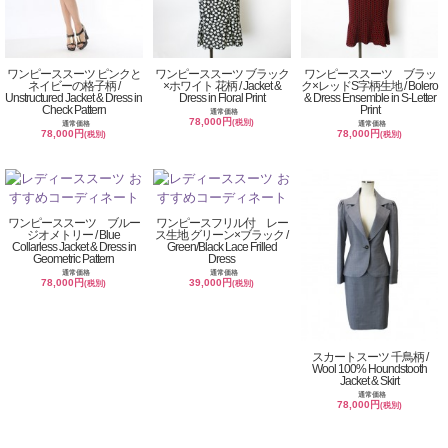
ワンピーススーツ ピンクと
ワンピーススーツ ブラック
ワンピーススーツ ブラッ
ネイビーの格子柄 /
×ホワイト 花柄 / Jacket &
ク×レッドS字柄生地 / Bolero
Unstructured Jacket & Dress in
Dress in Floral Print
& Dress Ensemble in S-Letter
Check Pattern
Print
通常価格
78,000円
(税別)
通常価格
通常価格
78,000円
78,000円
(税別)
(税別)
ワンピーススーツ ブルー
ワンピースフリル付 レー
ジオメトリー / Blue
ス生地 グリーン×ブラック /
Collarless Jacket & Dress in
Green/Black Lace Frilled
Geometric Pattern
Dress
通常価格
通常価格
78,000円
39,000円
(税別)
(税別)
スカートスーツ 千鳥柄 /
Wool 100% Houndstooth
Jacket & Skirt
通常価格
78,000円
(税別)