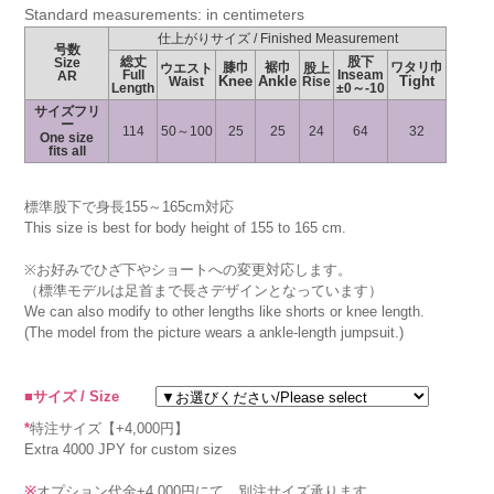
Standard measurements: in centimeters
仕上がりサイズ / Finished Measurement
号数
総丈
股下
Size
膝巾
裾巾
ワタリ巾
ウエスト
股上
Full
Inseam
AR
Knee
Ankle
Tight
Waist
Rise
Length
±0～-10
サイズフリ
ー
114
50～100
25
25
24
64
32
One size
fits all
標準股下で身長155～165cm対応
This size is best for body height of 155 to 165 cm.
※お好みでひざ下やショートへの変更対応します。
（標準モデルは足首まで長さデザインとなっています）
We can also modify to other lengths like shorts or knee length.
(The model from the picture wears a ankle-length jumpsuit.)
■サイズ / Size
*
特注サイズ【+4,000円】
Extra 4000 JPY for custom sizes
※
オプション代金+4,000円にて、別注サイズ承ります。