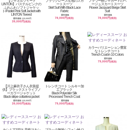
【シャネルツイード
ブラックレース生地のスカ
フラワー柄ジャカートのベ
LINTON】パステルピンクの
ートスーツ
ージュスカートスーツ
ふわふわソフトジャケッ
Skirt Suit With Black Lace
Flower Jacquard Beige Skirt
ト/Pastel Pink Soft Jacket with
Fabric
Suit
LINTON Tweed
通常価格
通常価格
78,000円
78,000円
(税別)
(税別)
通常価格 120,000円
39,000円
(税別)
カラーバリエーション豊富
なトレンチコート
Trench Coat in 10 Colors
通常価格
79,000円
(税別)
【川上麻衣子さん衣装提
トレンチコート シルキー加
供】ブラックストライプノ
工ブラック
ーカラージャケット
Black Polyester Silk
Black stripe collarless jacket
Processed Trench Coat
通常価格 120,000円
通常価格
39,000円
79,000円
(税別)
(税別)
カシミア100％ 高級マキシ
ブラック無地シフォン袖 ロ