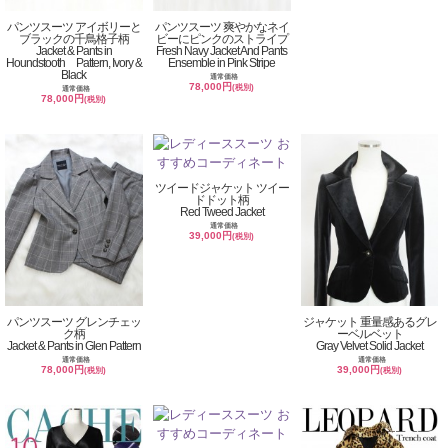
パンツスーツ アイボリーと
パンツスーツ 爽やかなネイ
ブラックの千鳥格子柄
ビーにピンクのストライプ
Jacket & Pants in
Fresh Navy Jacket And Pants
Houndstooth Pattern, Ivory &
Ensemble in Pink Stripe
Black
通常価格
78,000円
(税別)
通常価格
78,000円
(税別)
ツイードジャケット ツイー
ドドット柄
Red Tweed Jacket
通常価格
39,000円
(税別)
パンツスーツ グレンチェッ
ジャケット 重量感あるグレ
ク柄
ーベルベット
Jacket & Pants in Glen Pattern
Gray Velvet Solid Jacket
通常価格
通常価格
78,000円
39,000円
(税別)
(税別)