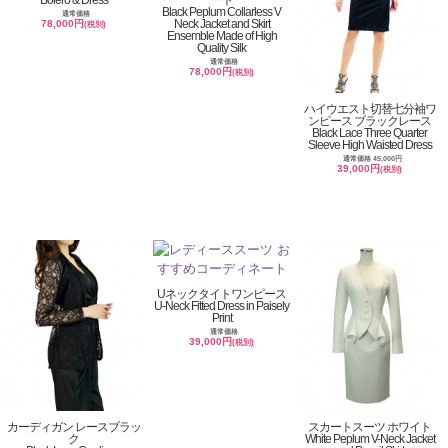
Black Peplum Collarless V
通常価格
Neck Jacket and Skirt
78,000円
(税別)
Ensemble Made of High
Quality Silk
通常価格
78,000円
(税別)
ハイウエスト切替七分袖ワ
ンピース ブラックレース
Black Lace Three Quarter
Sleeve High Waisted Dress
通常価格 45,000円
39,000円
(税別)
Uネックタイトワンピース
U-Neck Fitted Dress in Paisely
Print
通常価格
39,000円
(税別)
カーディガン レースブラッ
スカートスーツ ホワイト
ク
White Peplum V-Neck Jacket