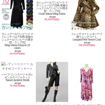
カシュクールワンピース ク
ラッシュベロア18色 長袖カ
シュクールワンピース(巻き
型・ラップ式)
Crush Velour Wrap Dress
通常価格
39,000円
(税別)
カシュクールワンピース ス
トレンチコート レオパード
トレッチベロア10色 長袖カ
柄トレンチコート
シュクールワンピース(巻き
Leopard Print Trench Coat
型・ラップ式)
通常価格
Wrap Velour Dress in 10
158,000円
(税別)
colors
通常価格
39,000円
(税別)
ハーフパンツスーツ ナポレ
オンカラージャケット
Tweed Jacket & Shorts
通常価格
78,000円
(税別)