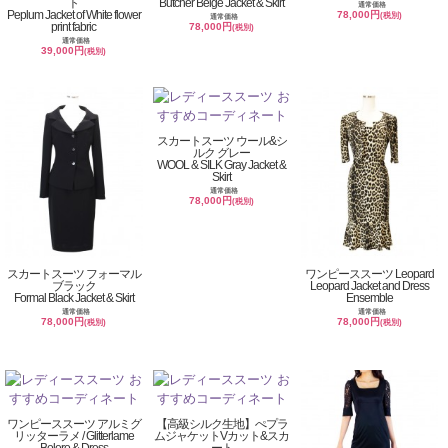
ト
Butcher Beige Jacket & Skirt
通常価格
Peplum Jacket of White flower
78,000円
(税別)
通常価格
print fabric
78,000円
(税別)
通常価格
39,000円
(税別)
スカートスーツ ウール&シ
ルク グレー
WOOL & SILK Gray Jacket &
Skirt
通常価格
78,000円
(税別)
スカートスーツ フォーマル
ワンピーススーツ Leopard
ブラック
Leopard Jacket and Dress
Formal Black Jacket & Skirt
Ensemble
通常価格
通常価格
78,000円
78,000円
(税別)
(税別)
ワンピーススーツ アルミグ
【高級シルク生地】ぺプラ
リッターラメ / Glitterlame
ムジャケットVカット&スカ
Bolero & Dress
ート