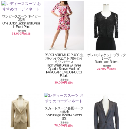
ワンピーススーツ ネイビー
花柄
One Button Jacket and Dress
in Floral Print
通常価格
78,000円
(税別)
PAROLARI EMILIO PUCCI生
ボレロジャケット ブラック
地×ハイウエスト切替七分
レース
丈ワンピース
Black Lace Bolero
High Waist Dress w/ Three
通常価格
Quarter Sleeve Made of
39,000円
(税別)
PAROLARI EMILIO PUCCI
Fabric
通常価格
39,000円
(税別)
スカートスーツ 春夏ベージ
ュ無地
Solid Beige Jacket & Skirt for
S/S
通常価格
78,000円
(税別)