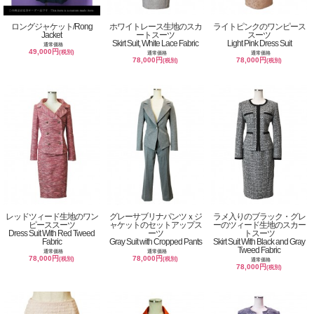
ロングジャケット/Rong
ホワイトレース生地のスカ
ライトピンクのワンピース
Jacket
ートスーツ
スーツ
Skirt Suit, White Lace Fabric
Light Pink Dress Suit
通常価格
49,000円
(税別)
通常価格
通常価格
78,000円
78,000円
(税別)
(税別)
レッドツィード生地のワン
グレーサブリナパンツｘジ
ラメ入りのブラック・グレ
ピーススーツ
ャケットのセットアップス
ーのツィード生地のスカー
Dress Suit With Red Tweed
ーツ
トスーツ
Fabric
Gray Suit with Cropped Pants
Skirt Suit With Black and Gray
Tweed Fabric
通常価格
通常価格
78,000円
78,000円
(税別)
(税別)
通常価格
78,000円
(税別)