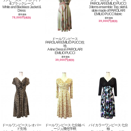
&ブラックレース
PAROLARI EMILIO PUCCI
White and Blacklace Jacket &
3 items ensemble: Top, skirt &
Dress
stole made of PAROLARI
EMILIO PUCCI fabric
通常価格
78,000円
(税別)
通常価格
39,000円
(税別)
ドールワンピース
PAROLARI EMILIO PUCCI生
地
A-line Dress in PAROLARI
EMILIO PUCCI
通常価格
39,000円
(税別)
ドールワンピース レオパー
ドールワンピース 七分袖 ベ
バイカラーワンピース 七分
ド生地
ージュ幾何学柄
袖