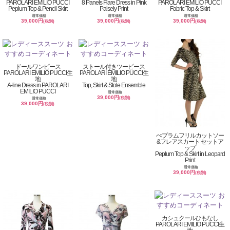
PAROLARI EMILIO PUCCI
8 Panels Flare Dress in Pink
PAROLARI EMILIO PUCCI
Peplum Top & Pencil Skirt
Paisely Print
Fabric Top & Skirt
通常価格
通常価格
通常価格
39,000円
39,000円
39,000円
(税別)
(税別)
(税別)
ドールワンピース
ストール付きツーピース
PAROLARI EMILIO PUCCI生
PAROLARI EMILIO PUCCI生
地
地
A-line Dress in PAROLARI
Top, Skirt & Stole Ensemble
EMILIO PUCCI
通常価格
39,000円
(税別)
通常価格
39,000円
(税別)
ぺプラムフリルカットソー
&フレアスカート セットア
ップ
Peplum Top & Skirt in Leopard
Print
通常価格
39,000円
(税別)
カシュクールひもなし
PAROLARI EMILIO PUCCI生