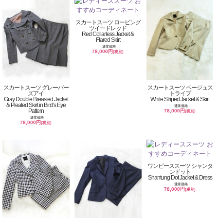
スカートスーツ ロービング
ツイードレッド
Red Collarless Jacket &
Flared Skirt
通常価格
78,000円
(税別)
スカートスーツ グレーバー
スカートスーツ ベージュス
ズアイ
トライプ
Gray Double Breasted Jacket
White Striped Jacket & Skirt
& Pleated Skirt in Bird’s Eye
通常価格
Pattern
78,000円
(税別)
通常価格
78,000円
(税別)
ワンピーススーツ シャンタ
ンドット
Shantung Dot Jacket & Dress
通常価格
78,000円
(税別)