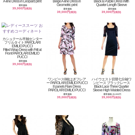
A-line Dress in Leopard print
Beige A-line Dress in
Black & Purple Dress With
Geometric print
Quarter Length Sleeve
通常価格
39,000円
(税別)
通常価格
通常価格
39,000円
39,000円
(税別)
(税別)
カシュクール半袖センター
フリルタイト PAROLARI
EMILIO PUCCI
Fitted Wrap Dress with Frill at
Front PAROLARI EMILIO
PUCCI
通常価格
39,000円
(税別)
ワンピース8枚はぎフレア
ハイウエスト切替七分袖ワ
ー PAROLARI EMILIO PUCCI
ンピース ブラックレース
8 panels Flare Dress
Black Lace Three Quarter
PAROLARI EMILIO PUCCI
Sleeve High Waisted Dress
通常価格
通常価格 45,000円
39,000円
39,000円
(税別)
(税別)