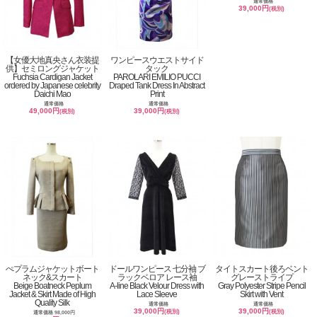
通常価格
39,000円
(税別)
【女優大地真央さん衣装提
ワンピースウエストサイド
供】セミロングジャケット
タック
Fuchsia Cardigan Jacket
PAROLARI EMILIO PUCCI
ordered by Japanese celebrity
Draped Tank Dress In Abstract
Daichi Mao
Print
通常価格
通常価格
49,000円
39,000円
(税別)
(税別)
ぺプラムジャケットボート
ドールワンピース 七分袖 ブ
タイトスカート後ろベント
ネック&スカート
ラックベロア レース袖
グレーストライプ
Beige Boatneck Peplum
A-line Black Velour Dress with
Gray Polyester Stripe Pencil
Jacket & Skirt Made of High
Lace Sleeve
Skirt with Vent
Quality Silk
通常価格
通常価格
39,000円
39,000円
(税別)
(税別)
通常価格 98,000円