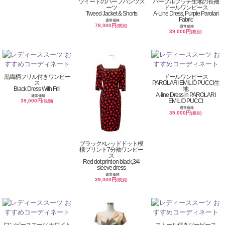
ツイードのハーフパンツス
パープルプッチ生地の長袖
ーツ
ドールワンピース
Tweed Jacket & Shorts
A-Line Dress, Purple Parolari
Fabric
通常価格
78,000円
(税別)
通常価格
39,000円
(税別)
黒織柄フリル付きワンピー
ドールワンピース
ス
PAROLARI EMILIO PUCCI生
Black Dress With Frill
地
A-line Dress in PAROLARI
通常価格
EMILIO PUCCI
39,000円
(税別)
通常価格
39,000円
(税別)
ブラック×レッドドット模
様プリント7分袖ワンピー
ス
Red dot print on black,3/4
sleeve dress
通常価格
39,000円
(税別)
ワンピーススーツ ホワイト
ストール付きツーピース