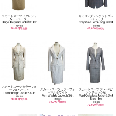
スカートスーツ フクレジャ
セミロングジャケット グレ
カードベージュ
ー×チェック
Beige Jacquard Jacket & Skirt
Gray Plaid Semi-Long Jacket
通常価格
通常価格
78,000円
49,000円
(税別)
(税別)
スカートスーツ カラーフォ
スカートスーツ カラーフォ
スカートスーツ グレー×ピ
ーマルベージュ
ーマルホワイト
ンク チェック柄
Formal Beige Jacket & Skirt
Formal White Jacket & Skirt
Plaid Collarless Jacket & Skirt
通常価格
Ensemble
78,000円
通常価格
(税別)
78,000円
(税別)
通常価格
78,000円
(税別)