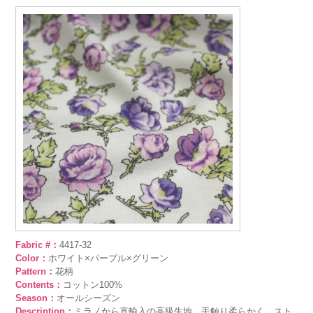
Fabric #：
4417-32
Color：
ホワイト×パープル×グリーン
Pattern：
花柄
Contents：
コットン100%
Season：
オールシーズン
Description：
ミラノから直輸入の高級生地。手触り柔らかく、スト