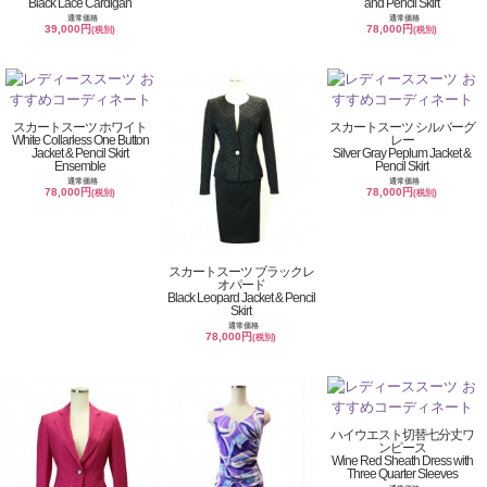
Black Lace Cardigan
and Pencil Skirt
通常価格
通常価格
39,000円
78,000円
(税別)
(税別)
スカートスーツ ホワイト
スカートスーツ シルバーグ
White Collarless One Button
レー
Jacket & Pencil Skirt
Silver Gray Peplum Jacket &
Ensemble
Pencil Skirt
通常価格
通常価格
78,000円
78,000円
(税別)
(税別)
スカートスーツ ブラックレ
オパード
Black Leopard Jacket & Pencil
Skirt
通常価格
78,000円
(税別)
ハイウエスト切替七分丈ワ
ンピース
Wine Red Sheath Dress with
Three Quarter Sleeves