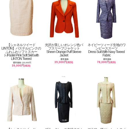
【シャネルツイード
光沢が美しいオレンジ色パ
ネイビーツィード生地のワ
LINTON】パステルピンクの
フスリーブジャケット
ンピーススーツ
ふわふわソフトスカー
Sheen Orange Puff Sleeve
Dress Suit With Navy Tweed
ト/Pastel Pink Soft Skirt with
Jacket
Fabric
LINTON Tweed
通常価格
通常価格
39,000円
78,000円
(税別)
(税別)
通常価格 120,000円
39,000円
(税別)