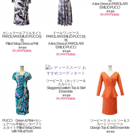
地
A-line Dress in PAROLARI
EMILIO PUCCI
通常価格
39,000円
(税別)
カシュクールフリルタイト
ドールワンピース
PAROLARI EMILIO PUCCI生
PAROLARI EMILIO PUCCI生
地
地
Fitted Wrap Dress w/ Frill
A-line Dress in PAROLARI
EMILIO PUCCI
通常価格
39,000円
(税別)
通常価格
39,000円
(税別)
ツーピース （カットソー＆
スカート）
Staggered pattern Top & Skirt
Ensemble
通常価格
39,000円
(税別)
PUCCI Green & PInk×カシ
ツーピース カットソー＆ス
ュクール半袖センターフリ
カートツーピース
ルタイト/ Fitted Wrap Dress
Orange Top & Skirt Ensemble
with Frill at Front
通常価格