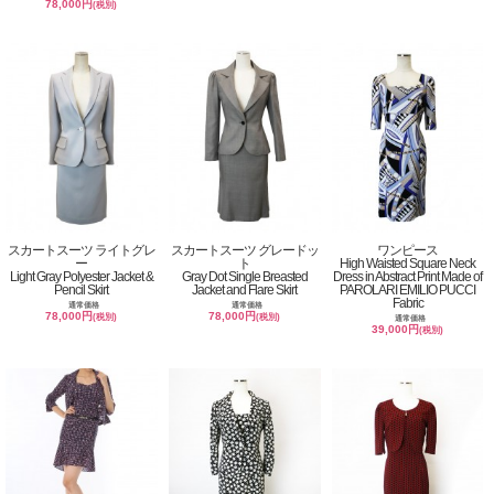
78,000円
(税別)
スカートスーツ ライトグレ
スカートスーツ グレードッ
ワンピース
ー
ト
High Waisted Square Neck
Light Gray Polyester Jacket &
Gray Dot Single Breasted
Dress in Abstract Print Made of
Pencil Skirt
Jacket and Flare Skirt
PAROLARI EMILIO PUCCI
Fabric
通常価格
通常価格
78,000円
78,000円
(税別)
(税別)
通常価格
39,000円
(税別)