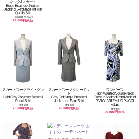
ネック&スカート
Beige Boatneck Peplum
Jacket & Skirt Made of High
Quality Silk
通常価格 98,000円
78,000円
(税別)
スカートスーツ ライトグレ
スカートスーツ グレードッ
ワンピース
ー
ト
High Waisted Square Neck
Light Gray Polyester Jacket &
Gray Dot Single Breasted
Dress in Abstract Print Made of
Pencil Skirt
Jacket and Flare Skirt
PAROLARI EMILIO PUCCI
Fabric
通常価格
通常価格
78,000円
78,000円
(税別)
(税別)
通常価格
39,000円
(税別)