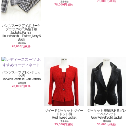
78,000円
(税別)
通常価格
78,000円
(税別)
パンツスーツ アイボリーと
ブラックの千鳥格子柄
Jacket & Pants in
Houndstooth Pattern, Ivory &
Black
通常価格
78,000円
(税別)
パンツスーツ グレンチェッ
ク柄
Jacket & Pants in Glen Pattern
通常価格
78,000円
(税別)
ツイードジャケット ツイー
ジャケット 重量感あるグレ
ドドット柄
ーベルベット
Red Tweed Jacket
Gray Velvet Solid Jacket
通常価格
通常価格
39,000円
39,000円
(税別)
(税別)