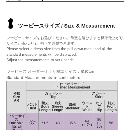
ツーピースサイズ / Size & Measurement
ツーピースサイズをお選びください。号数を選びますと標準仕上がり
サイズが表示され、補正で調整できます。
Please select a dress size from the pull-down menu and all the
standard measurements will be displayed.
Adjust the measurements to your needs.
ツーピース オーダー仕上り標準サイズ：単位cm
Standard Measurements: in centimeters
仕上がりサイズ
Finished Measurement
号数
カットソー
スカート
Size
Top
Skirt
AR
着丈
袖丈
ウエス
ヒッ
前丈
バスト
肩幅
Body
Sleeve
ト
プ
Front
Bust
Shoulder
Length
Length
Waist
Hip
Length
フリーサイ
ズ
86
82～
64
One size
51.5
48
35.5
(～
58
90
(～74)
fits all
96)
(M-LL)