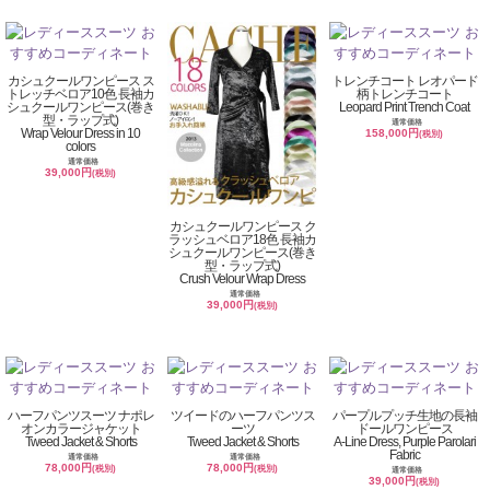
カシュクールワンピース ス
トレンチコート レオパード
トレッチベロア10色 長袖カ
柄トレンチコート
シュクールワンピース(巻き
Leopard Print Trench Coat
型・ラップ式)
通常価格
Wrap Velour Dress in 10
158,000円
(税別)
colors
通常価格
39,000円
(税別)
カシュクールワンピース ク
ラッシュベロア18色 長袖カ
シュクールワンピース(巻き
型・ラップ式)
Crush Velour Wrap Dress
通常価格
39,000円
(税別)
ハーフパンツスーツ ナポレ
ツイードのハーフパンツス
パープルプッチ生地の長袖
オンカラージャケット
ーツ
ドールワンピース
Tweed Jacket & Shorts
Tweed Jacket & Shorts
A-Line Dress, Purple Parolari
Fabric
通常価格
通常価格
78,000円
78,000円
(税別)
(税別)
通常価格
39,000円
(税別)