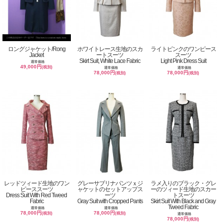
ロングジャケット/Rong
ホワイトレース生地のスカ
ライトピンクのワンピース
Jacket
ートスーツ
スーツ
Skirt Suit, White Lace Fabric
Light Pink Dress Suit
通常価格
49,000円
(税別)
通常価格
通常価格
78,000円
78,000円
(税別)
(税別)
レッドツィード生地のワン
グレーサブリナパンツｘジ
ラメ入りのブラック・グレ
ピーススーツ
ャケットのセットアップス
ーのツィード生地のスカー
Dress Suit With Red Tweed
ーツ
トスーツ
Fabric
Gray Suit with Cropped Pants
Skirt Suit With Black and Gray
Tweed Fabric
通常価格
通常価格
78,000円
78,000円
(税別)
(税別)
通常価格
78,000円
(税別)