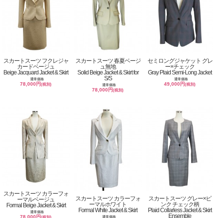
スカートスーツ フクレジャ
スカートスーツ 春夏ベージ
セミロングジャケット グレ
カードベージュ
ュ無地
ー×チェック
Beige Jacquard Jacket & Skirt
Solid Beige Jacket & Skirt for
Gray Plaid Semi-Long Jacket
S/S
通常価格
通常価格
78,000円
49,000円
(税別)
(税別)
通常価格
78,000円
(税別)
スカートスーツ カラーフォ
スカートスーツ カラーフォ
スカートスーツ グレー×ピ
ーマルベージュ
ーマルホワイト
ンク チェック柄
Formal Beige Jacket & Skirt
Formal White Jacket & Skirt
Plaid Collarless Jacket & Skirt
通常価格
Ensemble
78,000円
通常価格
(税別)