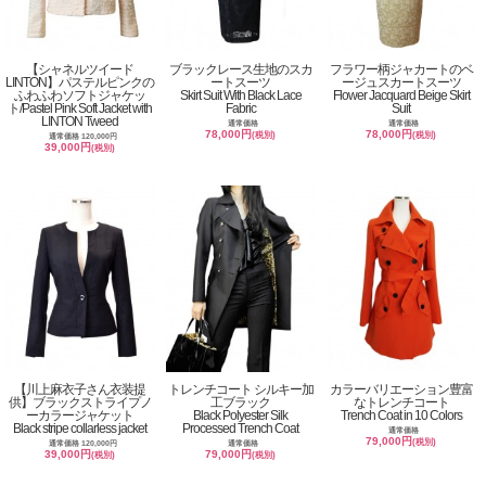
【シャネルツイード
ブラックレース生地のスカ
フラワー柄ジャカートのベ
LINTON】パステルピンクの
ートスーツ
ージュスカートスーツ
ふわふわソフトジャケッ
Skirt Suit With Black Lace
Flower Jacquard Beige Skirt
ト/Pastel Pink Soft Jacket with
Fabric
Suit
LINTON Tweed
通常価格
通常価格
78,000円
78,000円
(税別)
(税別)
通常価格 120,000円
39,000円
(税別)
【川上麻衣子さん衣装提
トレンチコート シルキー加
カラーバリエーション豊富
供】ブラックストライプノ
工ブラック
なトレンチコート
ーカラージャケット
Black Polyester Silk
Trench Coat in 10 Colors
Black stripe collarless jacket
Processed Trench Coat
通常価格
79,000円
(税別)
通常価格 120,000円
通常価格
39,000円
79,000円
(税別)
(税別)