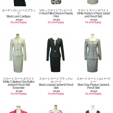
カーディガン レースブラッ
Uネックタイトワンピース
スカートスーツ ホワイト
ク
U-Neck Fitted Dress in Paisely
White Peplum V-Neck Jacket
Black Lace Cardigan
Print
and Pencil Skirt
通常価格
通常価格
通常価格
39,000円
39,000円
78,000円
(税別)
(税別)
(税別)
スカートスーツ ホワイト
スカートスーツ ブラックレ
スカートスーツ シルバーグ
White Collarless One Button
オパード
レー
Jacket & Pencil Skirt
Black Leopard Jacket & Pencil
Silver Gray Peplum Jacket &
Ensemble
Skirt
Pencil Skirt
通常価格
通常価格
通常価格
78,000円
78,000円
78,000円
(税別)
(税別)
(税別)