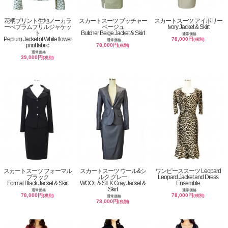
花柄プリント生地ノーカラ
スカートスーツ ブッチャー
スカートスーツ アイボリー
ーぺプラムフリルジャケッ
ベージュ
Ivory Jacket & Skirt
ト
Butcher Beige Jacket & Skirt
通常価格
Peplum Jacket of White flower
78,000円
(税別)
通常価格
print fabric
78,000円
(税別)
通常価格
39,000円
(税別)
スカートスーツ フォーマル
スカートスーツ ウール&シ
ワンピーススーツ Leopard
ブラック
ルク グレー
Leopard Jacket and Dress
Formal Black Jacket & Skirt
WOOL & SILK Gray Jacket &
Ensemble
Skirt
通常価格
通常価格
78,000円
78,000円
(税別)
(税別)
通常価格
78,000円
(税別)