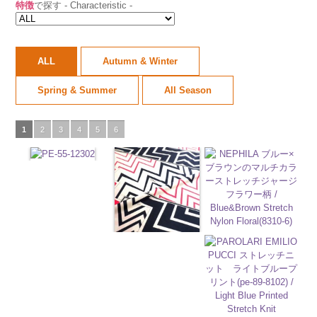
特徴
で探す - Characteristic -
ALL
Autumn & Winter
Spring & Summer
All Season
1
2
3
4
5
6