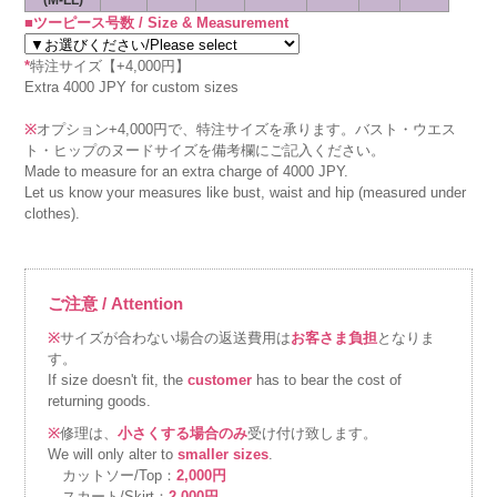
■ツーピース号数 / Size & Measurement
*
特注サイズ【+4,000円】
Extra 4000 JPY for custom sizes
※
オプション+4,000円で、特注サイズを承ります。バスト・ウエス
ト・ヒップのヌードサイズを備考欄にご記入ください。
Made to measure for an extra charge of 4000 JPY.
Let us know your measures like bust, waist and hip (measured under
clothes).
ご注意 / Attention
※
サイズが合わない場合の返送費用は
お客さま負担
となりま
す。
If size doesn't fit, the
customer
has to bear the cost of
returning goods.
※
修理は、
小さくする場合のみ
受け付け致します。
We will only alter to
smaller sizes
.
カットソー/Top：
2,000円
スカート/Skirt：
2,000円