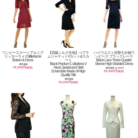
ワンピーススーツ アルミグ
【高級シルク生地】ぺプラ
ハイウエスト切替七分袖ワ
リッターラメ / Glitterlame
ムジャケットVカット&スカ
ンピース ブラックレース
Bolero & Dress
ート
Black Lace Three Quarter
Black Peplum Collarless V
Sleeve High Waisted Dress
通常価格
Neck Jacket and Skirt
78,000円
(税別)
通常価格 45,000円
Ensemble Made of High
39,000円
(税別)
Quality Silk
通常価格
78,000円
(税別)