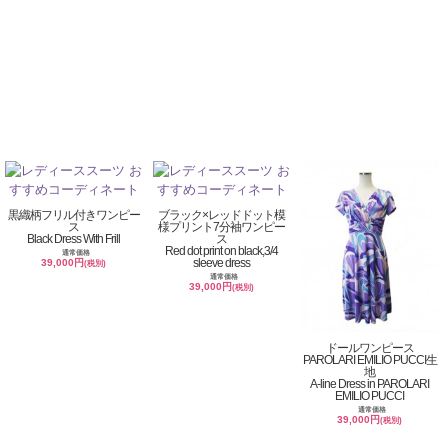
黒織柄フリル付きワンピー
ブラック×レッドドット模
ス
様プリント7分袖ワンピー
Black Dress With Frill
ス
Red dot print on black,3/4
通常価格
sleeve dress
39,000円
(税別)
通常価格
39,000円
(税別)
ドールワンピース
PAROLARI EMILIO PUCCI生
地
A-line Dress in PAROLARI
EMILIO PUCCI
通常価格
39,000円
(税別)