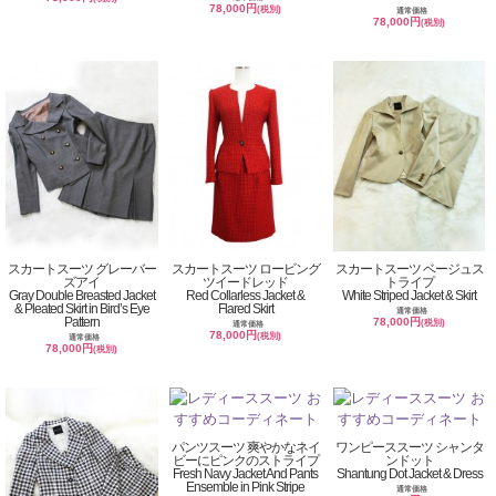
78,000円
(税別)
通常価格
78,000円
(税別)
スカートスーツ グレーバー
スカートスーツ ロービング
スカートスーツ ベージュス
ズアイ
ツイードレッド
トライプ
Gray Double Breasted Jacket
Red Collarless Jacket &
White Striped Jacket & Skirt
& Pleated Skirt in Bird’s Eye
Flared Skirt
通常価格
Pattern
78,000円
(税別)
通常価格
78,000円
(税別)
通常価格
78,000円
(税別)
パンツスーツ 爽やかなネイ
ワンピーススーツ シャンタ
ビーにピンクのストライプ
ンドット
Fresh Navy Jacket And Pants
Shantung Dot Jacket & Dress
Ensemble in Pink Stripe
通常価格