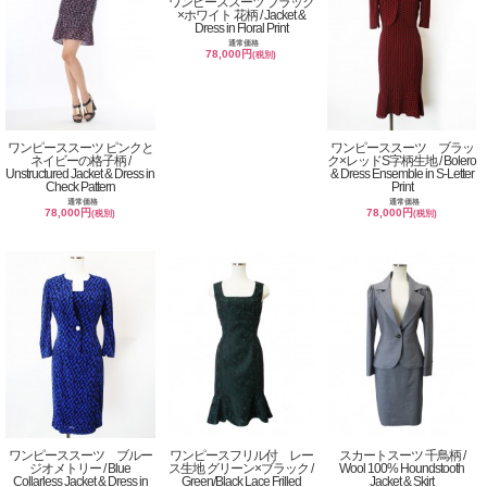
ワンピーススーツ ブラック
×ホワイト 花柄 / Jacket &
Dress in Floral Print
通常価格
78,000円
(税別)
ワンピーススーツ ピンクと
ワンピーススーツ ブラッ
ネイビーの格子柄 /
ク×レッドS字柄生地 / Bolero
Unstructured Jacket & Dress in
& Dress Ensemble in S-Letter
Check Pattern
Print
通常価格
通常価格
78,000円
78,000円
(税別)
(税別)
ワンピーススーツ ブルー
ワンピースフリル付 レー
スカートスーツ 千鳥柄 /
ジオメトリー / Blue
ス生地 グリーン×ブラック /
Wool 100% Houndstooth
Collarless Jacket & Dress in
Green/Black Lace Frilled
Jacket & Skirt