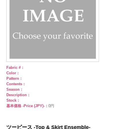
Fabric #：
Color：
Pattern：
Contents：
Season：
Description：
Stock：
基本価格 -Price (JPY)-：
0円
ツーピース -Top & Skirt Ensemble-