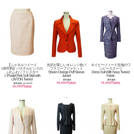
【シャネルツイード
光沢が美しいオレンジ色パ
ネイビーツィード生地のワ
LINTON】パステルピンクの
フスリーブジャケット
ンピーススーツ
ふわふわソフトスカー
Sheen Orange Puff Sleeve
Dress Suit With Navy Tweed
ト/Pastel Pink Soft Skirt with
Jacket
Fabric
LINTON Tweed
通常価格
通常価格
39,000円
78,000円
(税別)
(税別)
通常価格 120,000円
39,000円
(税別)