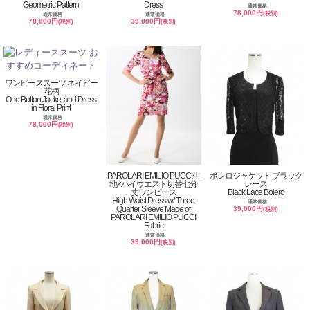
Geometric Pattern
Dress
通常価格
78,000円
(税別)
通常価格
通常価格
78,000円
39,000円
(税別)
(税別)
ワンピーススーツ ネイビー
花柄
One Button Jacket and Dress
in Floral Print
通常価格
78,000円
(税別)
PAROLARI EMILIO PUCCI生
ボレロジャケット ブラック
地×ハイウエスト切替七分
レース
丈ワンピース
Black Lace Bolero
High Waist Dress w/ Three
通常価格
Quarter Sleeve Made of
39,000円
(税別)
PAROLARI EMILIO PUCCI
Fabric
通常価格
39,000円
(税別)