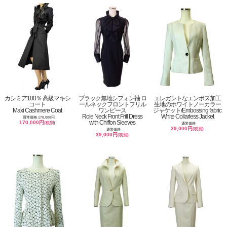
カシミア100％ 高級マキシ
ブラック無地シフォン袖 ロ
エレガントなエンボス加工
コート
ールネックフロントフリル
生地のホワイトノーカラー
Maxi Cashmere Coat
ワンピース
ジャケット/Embossing fabric
Role Neck Front Frill Dress
White Collarless Jacket
通常価格 170,000円
with Chiffon Sleeves
170,000円
(税別)
通常価格
39,000円
(税別)
通常価格
39,000円
(税別)