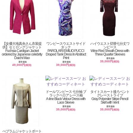
【女優大地真央さん衣装提
ワンピースウエストサイド
ハイウエスト切替七分丈ワ
供】セミロングジャケット
タック
ンピース
Fuchsia Cardigan Jacket
PAROLARI EMILIO PUCCI
Wine Red Sheath Dress with
ordered by Japanese celebrity
Draped Tank Dress In Abstract
Three Quarter Sleeves
Daichi Mao
Print
通常価格
39,000円
(税別)
通常価格
通常価格
49,000円
39,000円
(税別)
(税別)
ドールワンピース 七分袖 ブ
タイトスカート後ろベント
ラックベロア レース袖
グレーストライプ
A-line Black Velour Dress with
Gray Polyester Stripe Pencil
Lace Sleeve
Skirt with Vent
通常価格
通常価格
39,000円
39,000円
(税別)
(税別)
ぺプラムジャケットボート