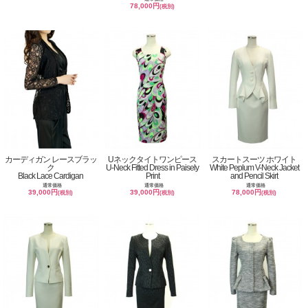
78,000円
(税別)
カーディガン レースブラッ
Uネックタイトワンピース
スカートスーツ ホワイト
ク
U-Neck Fitted Dress in Paisely
White Peplum V-Neck Jacket
Black Lace Cardigan
Print
and Pencil Skirt
通常価格
通常価格
通常価格
39,000円
39,000円
78,000円
(税別)
(税別)
(税別)