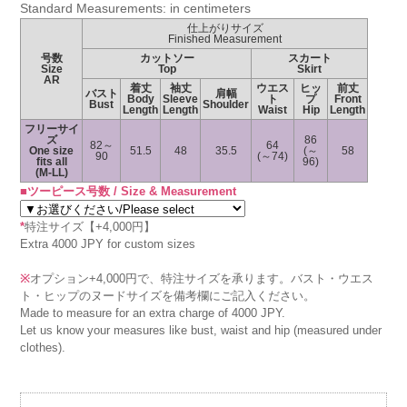
Standard Measurements: in centimeters
仕上がりサイズ
Finished Measurement
号数
カットソー
スカート
Size
Top
Skirt
AR
着丈
袖丈
ウエス
ヒッ
前丈
バスト
肩幅
Body
Sleeve
ト
プ
Front
Bust
Shoulder
Length
Length
Waist
Hip
Length
フリーサイ
ズ
86
82～
64
One size
51.5
48
35.5
(～
58
90
(～74)
fits all
96)
(M-LL)
■ツーピース号数 / Size & Measurement
*
特注サイズ【+4,000円】
Extra 4000 JPY for custom sizes
※
オプション+4,000円で、特注サイズを承ります。バスト・ウエス
ト・ヒップのヌードサイズを備考欄にご記入ください。
Made to measure for an extra charge of 4000 JPY.
Let us know your measures like bust, waist and hip (measured under
clothes).