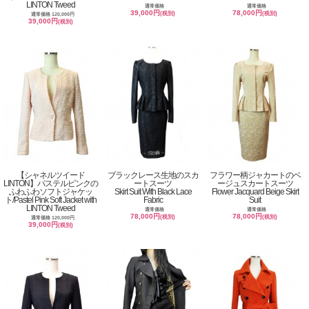
LINTON Tweed
通常価格
通常価格
39,000円
78,000円
(税別)
(税別)
通常価格 120,000円
39,000円
(税別)
【シャネルツイード
ブラックレース生地のスカ
フラワー柄ジャカートのベ
LINTON】パステルピンクの
ートスーツ
ージュスカートスーツ
ふわふわソフトジャケッ
Skirt Suit With Black Lace
Flower Jacquard Beige Skirt
ト/Pastel Pink Soft Jacket with
Fabric
Suit
LINTON Tweed
通常価格
通常価格
78,000円
78,000円
(税別)
(税別)
通常価格 120,000円
39,000円
(税別)