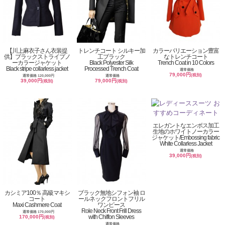
【川上麻衣子さん衣装提
トレンチコート シルキー加
カラーバリエーション豊富
供】ブラックストライプノ
工ブラック
なトレンチコート
ーカラージャケット
Black Polyester Silk
Trench Coat in 10 Colors
Black stripe collarless jacket
Processed Trench Coat
通常価格
79,000円
(税別)
通常価格 120,000円
通常価格
39,000円
79,000円
(税別)
(税別)
エレガントなエンボス加工
生地のホワイトノーカラー
ジャケット/Embossing fabric
White Collarless Jacket
通常価格
39,000円
(税別)
カシミア100％ 高級マキシ
ブラック無地シフォン袖 ロ
コート
ールネックフロントフリル
Maxi Cashmere Coat
ワンピース
Role Neck Front Frill Dress
通常価格 170,000円
with Chiffon Sleeves
170,000円
(税別)
通常価格