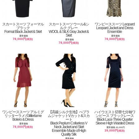
スカートスーツ フォーマル
スカートスーツ ウール&シ
ワンピーススーツ Leopard
ブラック
ルク グレー
Leopard Jacket and Dress
Formal Black Jacket & Skirt
WOOL & SILK Gray Jacket &
Ensemble
Skirt
通常価格
通常価格
78,000円
78,000円
(税別)
(税別)
通常価格
78,000円
(税別)
ワンピーススーツ アルミグ
【高級シルク生地】ぺプラ
ハイウエスト切替七分袖ワ
リッターラメ / Glitterlame
ムジャケットVカット&スカ
ンピース ブラックレース
Bolero & Dress
ート
Black Lace Three Quarter
Black Peplum Collarless V
Sleeve High Waisted Dress
通常価格
Neck Jacket and Skirt
78,000円
(税別)
通常価格 45,000円
Ensemble Made of High
39,000円
(税別)
Quality Silk
通常価格