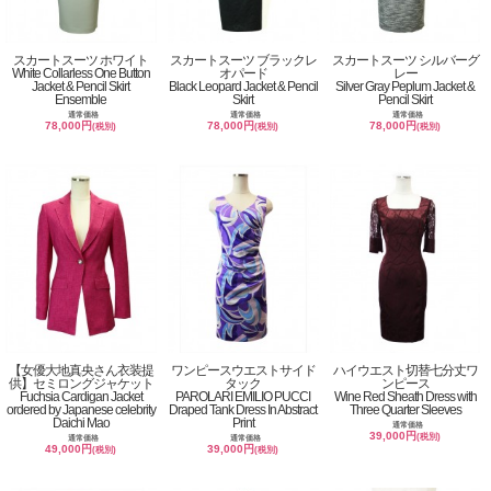
スカートスーツ ホワイト
スカートスーツ ブラックレ
スカートスーツ シルバーグ
White Collarless One Button
オパード
レー
Jacket & Pencil Skirt
Black Leopard Jacket & Pencil
Silver Gray Peplum Jacket &
Ensemble
Skirt
Pencil Skirt
通常価格
通常価格
通常価格
78,000円
78,000円
78,000円
(税別)
(税別)
(税別)
【女優大地真央さん衣装提
ワンピースウエストサイド
ハイウエスト切替七分丈ワ
供】セミロングジャケット
タック
ンピース
Fuchsia Cardigan Jacket
PAROLARI EMILIO PUCCI
Wine Red Sheath Dress with
ordered by Japanese celebrity
Draped Tank Dress In Abstract
Three Quarter Sleeves
Daichi Mao
Print
通常価格
39,000円
(税別)
通常価格
通常価格
49,000円
39,000円
(税別)
(税別)