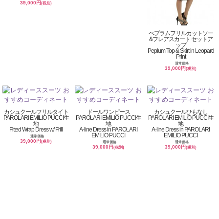
39,000円
(税別)
ぺプラムフリルカットソー
&フレアスカート セットア
ップ
Peplum Top & Skirt in Leopard
Print
通常価格
39,000円
(税別)
カシュクールフリルタイト
ドールワンピース
カシュクールひもなし
PAROLARI EMILIO PUCCI生
PAROLARI EMILIO PUCCI生
PAROLARI EMILIO PUCCI生
地
地
地
Fitted Wrap Dress w/ Frill
A-line Dress in PAROLARI
A-line Dress in PAROLARI
EMILIO PUCCI
EMILIO PUCCI
通常価格
39,000円
(税別)
通常価格
通常価格
39,000円
39,000円
(税別)
(税別)