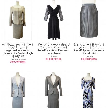
ぺプラムジャケットボート
ドールワンピース 七分袖 ブ
タイトスカート後ろベント
ネック&スカート
ラックベロア レース袖
グレーストライプ
Beige Boatneck Peplum
A-line Black Velour Dress with
Gray Polyester Stripe Pencil
Jacket & Skirt Made of High
Lace Sleeve
Skirt with Vent
Quality Silk
通常価格
通常価格
39,000円
39,000円
(税別)
(税別)
通常価格 98,000円
78,000円
(税別)