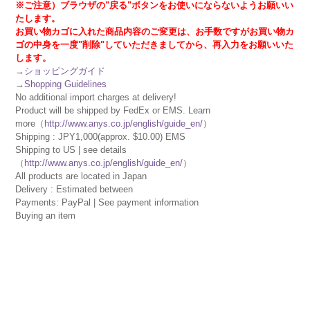
※ご注意）ブラウザの"戻る"ボタンをお使いにならないようお願いい
たします。
お買い物カゴに入れた商品内容のご変更は、お手数ですがお買い物カ
ゴの中身を一度"削除"していただきましてから、再入力をお願いいた
します。
→
ショッピングガイド
→
Shopping Guidelines
No additional import charges at delivery!
Product will be shipped by FedEx or EMS. Learn
more（
http://www.anys.co.jp/english/guide_en/
）
Shipping : JPY1,000(approx. $10.00) EMS
Shipping to US | see details
（
http://www.anys.co.jp/english/guide_en/
）
All products are located in Japan
Delivery : Estimated between
Payments: PayPal | See payment information
Buying an item