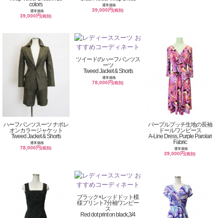
colors
通常価格
39,000円
(税別)
通常価格
39,000円
(税別)
ツイードのハーフパンツス
ーツ
Tweed Jacket & Shorts
通常価格
78,000円
(税別)
ハーフパンツスーツ ナポレ
パープルプッチ生地の長袖
オンカラージャケット
ドールワンピース
Tweed Jacket & Shorts
A-Line Dress, Purple Parolari
Fabric
通常価格
78,000円
(税別)
通常価格
39,000円
(税別)
ブラック×レッドドット模
様プリント7分袖ワンピー
ス
Red dot print on black,3/4