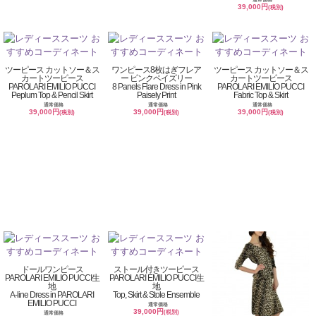
39,000円
(税別)
ツーピース カットソー＆ス
ワンピース8枚はぎフレア
ツーピース カットソー＆ス
カートツーピース
ー ピンクペイズリー
カートツーピース
PAROLARI EMILIO PUCCI
8 Panels Flare Dress in Pink
PAROLARI EMILIO PUCCI
Peplum Top & Pencil Skirt
Paisely Print
Fabric Top & Skirt
通常価格
通常価格
通常価格
39,000円
39,000円
39,000円
(税別)
(税別)
(税別)
ドールワンピース
ストール付きツーピース
PAROLARI EMILIO PUCCI生
PAROLARI EMILIO PUCCI生
地
地
A-line Dress in PAROLARI
Top, Skirt & Stole Ensemble
EMILIO PUCCI
通常価格
39,000円
(税別)
通常価格