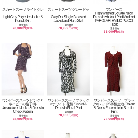
スカートスーツ ライトグレ
スカートスーツ グレードッ
ワンピース
ー
ト
High Waisted Square Neck
Light Gray Polyester Jacket &
Gray Dot Single Breasted
Dress in Abstract Print Made of
Pencil Skirt
Jacket and Flare Skirt
PAROLARI EMILIO PUCCI
Fabric
通常価格
通常価格
78,000円
78,000円
(税別)
(税別)
通常価格
39,000円
(税別)
ワンピーススーツ ピンクと
ワンピーススーツ ブラック
ワンピーススーツ ブラッ
ネイビーの格子柄 /
×ホワイト 花柄 / Jacket &
ク×レッドS字柄生地 / Bolero
Unstructured Jacket & Dress in
Dress in Floral Print
& Dress Ensemble in S-Letter
Check Pattern
Print
通常価格
78,000円
(税別)
通常価格
通常価格
78,000円
78,000円
(税別)
(税別)