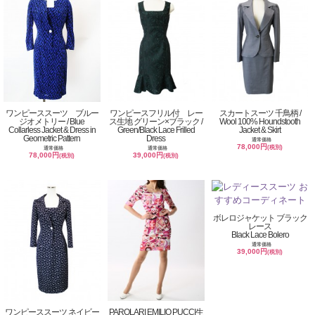
ワンピーススーツ ブルー
ワンピースフリル付 レー
スカートスーツ 千鳥柄 /
ジオメトリー / Blue
ス生地 グリーン×ブラック /
Wool 100% Houndstooth
Collarless Jacket & Dress in
Green/Black Lace Frilled
Jacket & Skirt
Geometric Pattern
Dress
通常価格
78,000円
(税別)
通常価格
通常価格
78,000円
39,000円
(税別)
(税別)
ボレロジャケット ブラック
レース
Black Lace Bolero
通常価格
39,000円
(税別)
ワンピーススーツ ネイビー
PAROLARI EMILIO PUCCI生