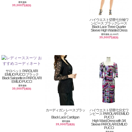
通常価格
39,000円
(税別)
ハイウエスト切替七分袖ワ
ンピース ブラックレース
Black Lace Three Quarter
Sleeve High Waisted Dress
通常価格 45,000円
39,000円
(税別)
サロペット PAROLARI
EMILIO PUCCI ブラック
Black Salopette in PAROLARI
EMILIO PUCCI
通常価格
39,000円
(税別)
カーディガン レースブラッ
ハイウエスト切替七分丈ワ
ク
ンピース PAROLARI EMILIO
Black Lace Cardigan
PUCCI
High Waist Dress with 3/4
通常価格
Sleeve PAROLARI EMILIO
39,000円
(税別)
PUCCI
通常価格