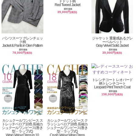
ドドット柄
Red Tweed Jacket
通常価格
39,000円
(税別)
パンツスーツ グレンチェッ
ジャケット 重量感あるグレ
ク柄
ーベルベット
Jacket & Pants in Glen Pattern
Gray Velvet Solid Jacket
通常価格
通常価格
78,000円
39,000円
(税別)
(税別)
トレンチコート レオパード
柄トレンチコート
Leopard Print Trench Coat
通常価格
158,000円
(税別)
カシュクールワンピース ス
カシュクールワンピース ク
トレッチベロア10色 長袖カ
ラッシュベロア18色 長袖カ
シュクールワンピース(巻き
シュクールワンピース(巻き
型・ラップ式)
型・ラップ式)
Wrap Velour Dress in 10
Crush Velour Wrap Dress