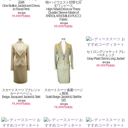
花柄
地×ハイウエスト切替七分
One Button Jacket and Dress
丈ワンピース
in Floral Print
High Waist Dress w/ Three
Quarter Sleeve Made of
通常価格
PAROLARI EMILIO PUCCI
78,000円
(税別)
Fabric
通常価格
39,000円
(税別)
セミロングジャケット グレ
ー×チェック
Gray Plaid Semi-Long Jacket
通常価格
49,000円
(税別)
スカートスーツ フクレジャ
スカートスーツ 春夏ベージ
カードベージュ
ュ無地
Beige Jacquard Jacket & Skirt
Solid Beige Jacket & Skirt for
S/S
通常価格
78,000円
(税別)
通常価格
78,000円
(税別)