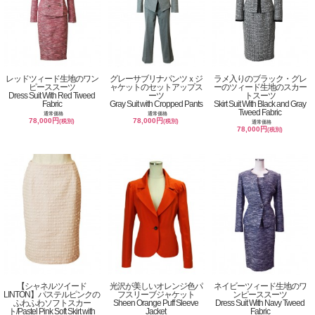
レッドツィード生地のワン
グレーサブリナパンツｘジ
ラメ入りのブラック・グレ
ピーススーツ
ャケットのセットアップス
ーのツィード生地のスカー
Dress Suit With Red Tweed
ーツ
トスーツ
Fabric
Gray Suit with Cropped Pants
Skirt Suit With Black and Gray
Tweed Fabric
通常価格
通常価格
78,000円
78,000円
(税別)
(税別)
通常価格
78,000円
(税別)
【シャネルツイード
光沢が美しいオレンジ色パ
ネイビーツィード生地のワ
LINTON】パステルピンクの
フスリーブジャケット
ンピーススーツ
ふわふわソフトスカー
Sheen Orange Puff Sleeve
Dress Suit With Navy Tweed
ト/Pastel Pink Soft Skirt with
Jacket
Fabric