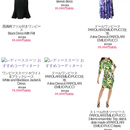
sleeve dress
通常価格
39,000円
(税別)
黒織柄フリル付きワンピー
ドールワンピース
ス
PAROLARI EMILIO PUCCI生
Black Dress With Frill
地
A-line Dress in PAROLARI
通常価格
EMILIO PUCCI
39,000円
(税別)
通常価格
39,000円
(税別)
ワンピーススーツ ホワイト
ドールワンピース
&ブラックレース
PAROLARI EMILIO PUCCI生
White and Blacklace Jacket &
地
Dress
A-line Dress in PAROLARI
EMILIO PUCCI
通常価格
78,000円
(税別)
通常価格
39,000円
(税別)
ストール付きツーピース
PAROLARI EMILIO PUCCI
3 items ensemble: Top, skirt &
stole made of PAROLARI
EMILIO PUCCI fabric
通常価格