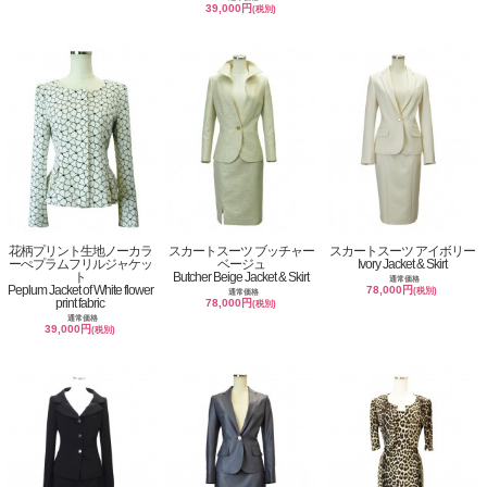
39,000円
(税別)
花柄プリント生地ノーカラ
スカートスーツ ブッチャー
スカートスーツ アイボリー
ーぺプラムフリルジャケッ
ベージュ
Ivory Jacket & Skirt
ト
Butcher Beige Jacket & Skirt
通常価格
Peplum Jacket of White flower
78,000円
(税別)
通常価格
print fabric
78,000円
(税別)
通常価格
39,000円
(税別)