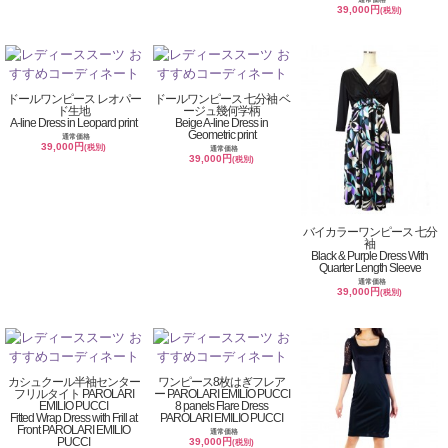
39,000円
(税別)
ドールワンピース レオパー
ドールワンピース 七分袖 ベ
ド生地
ージュ幾何学柄
A-line Dress in Leopard print
Beige A-line Dress in
Geometric print
通常価格
39,000円
(税別)
通常価格
39,000円
(税別)
バイカラーワンピース 七分
袖
Black & Purple Dress With
Quarter Length Sleeve
通常価格
39,000円
(税別)
カシュクール半袖センター
ワンピース8枚はぎフレア
フリルタイト PAROLARI
ー PAROLARI EMILIO PUCCI
EMILIO PUCCI
8 panels Flare Dress
Fitted Wrap Dress with Frill at
PAROLARI EMILIO PUCCI
Front PAROLARI EMILIO
通常価格
PUCCI
39,000円
(税別)