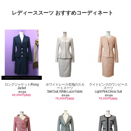
レディーススーツ おすすめコーディネート
ロングジャケット/Rong
ホワイトレース生地のスカ
ライトピンクのワンピース
Jacket
ートスーツ
スーツ
Skirt Suit, White Lace Fabric
Light Pink Dress Suit
通常価格
49,000円
(税別)
通常価格
通常価格
78,000円
78,000円
(税別)
(税別)