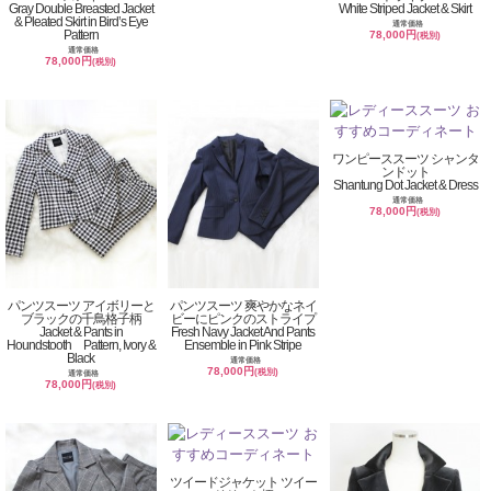
Gray Double Breasted Jacket
White Striped Jacket & Skirt
& Pleated Skirt in Bird’s Eye
通常価格
Pattern
78,000円
(税別)
通常価格
78,000円
(税別)
ワンピーススーツ シャンタ
ンドット
Shantung Dot Jacket & Dress
通常価格
78,000円
(税別)
パンツスーツ アイボリーと
パンツスーツ 爽やかなネイ
ブラックの千鳥格子柄
ビーにピンクのストライプ
Jacket & Pants in
Fresh Navy Jacket And Pants
Houndstooth Pattern, Ivory &
Ensemble in Pink Stripe
Black
通常価格
78,000円
(税別)
通常価格
78,000円
(税別)
ツイードジャケット ツイー