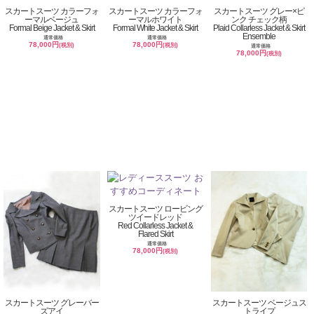
スカートスーツ カラーフォ
スカートスーツ カラーフォ
スカートスーツ グレー×ピ
ーマルベージュ
ーマルホワイト
ンク チェック柄
Formal Beige Jacket & Skirt
Formal White Jacket & Skirt
Plaid Collarless Jacket & Skirt
Ensemble
通常価格
通常価格
78,000円
78,000円
(税別)
(税別)
通常価格
78,000円
(税別)
スカートスーツ ロービング
ツイードレッド
Red Collarless Jacket &
Flared Skirt
通常価格
78,000円
(税別)
スカートスーツ グレーバー
スカートスーツ ベージュス
ズアイ
トライプ