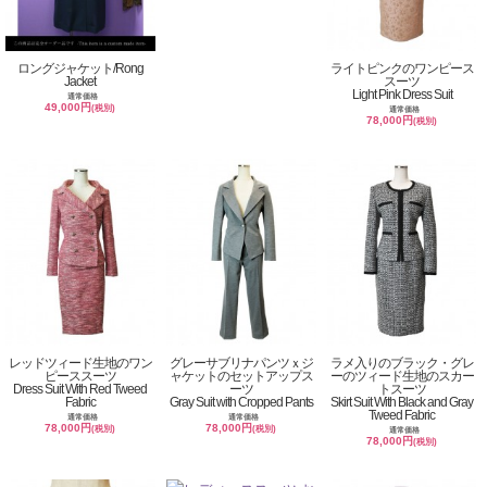
ロングジャケット/Rong
ライトピンクのワンピース
Jacket
スーツ
Light Pink Dress Suit
通常価格
49,000円
(税別)
通常価格
78,000円
(税別)
レッドツィード生地のワン
グレーサブリナパンツｘジ
ラメ入りのブラック・グレ
ピーススーツ
ャケットのセットアップス
ーのツィード生地のスカー
Dress Suit With Red Tweed
ーツ
トスーツ
Fabric
Gray Suit with Cropped Pants
Skirt Suit With Black and Gray
Tweed Fabric
通常価格
通常価格
78,000円
78,000円
(税別)
(税別)
通常価格
78,000円
(税別)