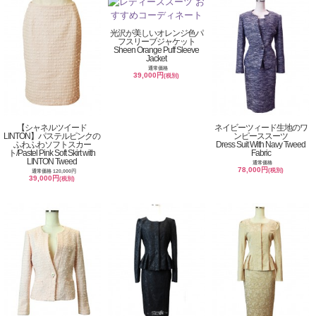
光沢が美しいオレンジ色パ
フスリーブジャケット
Sheen Orange Puff Sleeve
Jacket
通常価格
39,000円
(税別)
【シャネルツイード
ネイビーツィード生地のワ
LINTON】パステルピンクの
ンピーススーツ
ふわふわソフトスカー
Dress Suit With Navy Tweed
ト/Pastel Pink Soft Skirt with
Fabric
LINTON Tweed
通常価格
78,000円
(税別)
通常価格 120,000円
39,000円
(税別)