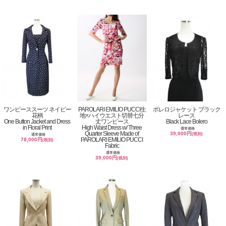
ワンピーススーツ ネイビー
PAROLARI EMILIO PUCCI生
ボレロジャケット ブラック
花柄
地×ハイウエスト切替七分
レース
One Button Jacket and Dress
丈ワンピース
Black Lace Bolero
in Floral Print
High Waist Dress w/ Three
通常価格
Quarter Sleeve Made of
39,000円
(税別)
通常価格
PAROLARI EMILIO PUCCI
78,000円
(税別)
Fabric
通常価格
39,000円
(税別)