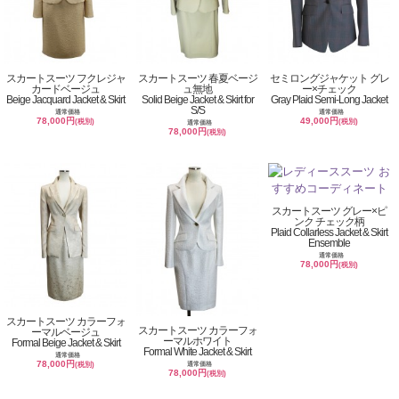
スカートスーツ フクレジャ
スカートスーツ 春夏ベージ
セミロングジャケット グレ
カードベージュ
ュ無地
ー×チェック
Beige Jacquard Jacket & Skirt
Solid Beige Jacket & Skirt for
Gray Plaid Semi-Long Jacket
S/S
通常価格
通常価格
78,000円
49,000円
(税別)
(税別)
通常価格
78,000円
(税別)
スカートスーツ グレー×ピ
ンク チェック柄
Plaid Collarless Jacket & Skirt
Ensemble
通常価格
78,000円
(税別)
スカートスーツ カラーフォ
スカートスーツ カラーフォ
ーマルベージュ
ーマルホワイト
Formal Beige Jacket & Skirt
Formal White Jacket & Skirt
通常価格
78,000円
通常価格
(税別)
78,000円
(税別)