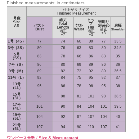
Finished measurements: in centimeters
仕上がりサイズ
Finished Measurement
号数
総丈
ヒッ
裾周り
Size
Total
プ
バスト
ｳｴｽﾄ
Sweep
肩幅
AR
Length
Hip
Bust
Waist
補正
Shoulder
補正
補正
±3
±7
±3
1号（4S）
77
74
60
80
77
33.5
3号（3S）
80
76
63
83
80
34.5
5号
83
78
66
86
83
35
（SS）
7号（S）
86
80
69
89
86
36
9号（M）
89
82
72
92
89
36.5
11号（L）
92
84
75
95
92
37
13号
95
86
78
98
95
38
（LL）
15号
98
88
81
101
98
38.5
（3L）
17号
101
90
84
104
101
39.5
（4L）
19号
104
92
87
107
104
40
（5L）
21号
107
94
90
110
107
41
（6L）
ワンピース号数 / Size & Measurement