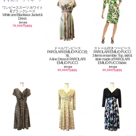
ワンピーススーツ ホワイト
&ブラックレース
White and Blacklace Jacket &
Dress
通常価格
78,000円
(税別)
ドールワンピース
ストール付きツーピース
PAROLARI EMILIO PUCCI生
PAROLARI EMILIO PUCCI
地
3 items ensemble: Top, skirt &
A-line Dress in PAROLARI
stole made of PAROLARI
EMILIO PUCCI
EMILIO PUCCI fabric
通常価格
通常価格
39,000円
39,000円
(税別)
(税別)