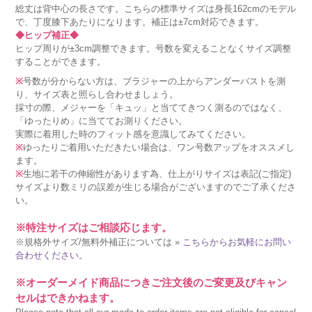
総丈は背中心の長さです。こちらの標準サイズは身長162cmのモデル
で、丁度膝下あたりになります。補正は±7cm対応できます。
◆ヒップ補正◆
ヒップ周りが±3cm調整できます。号数を変えることなくサイズ調整
することができます。
※
号数が分からない方は、ブラジャーの上からアンダーバストを測
り、サイズ表と照らし合わせましょう。
採寸の際、メジャーを「キュッ」と当ててきつく測るのではなく、
「ゆったりめ」に当ててお測りください。
実際に着用した時のフィット感を意識してみてください。
※
ゆったりご着用いただきたい場合は、ワン号数アップをオススメし
ます。
※
生地に若干の伸縮性があります為、仕上がりサイズは表記(ご指定)
サイズより数ミリの誤差が生じる場合がございますのでご了承くださ
い。
※特注サイズはご相談応じます。
※規格外サイズ/無料外補正については »
こちらからお気軽にお問い
合わせください。
※オーダーメイド商品につきご注文後のご変更及びキャン
セルはできかねます。