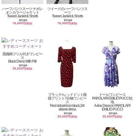
ハーフパンツスーツ ナポレ
ツイードのハーフパンツス
オンカラージャケット
ーツ
Tweed Jacket & Shorts
Tweed Jacket & Shorts
通常価格
通常価格
78,000円
78,000円
(税別)
(税別)
黒織柄フリル付きワンピー
ス
Black Dress With Frill
通常価格
39,000円
(税別)
ブラック×レッドドット模
ドールワンピース
様プリント7分袖ワンピー
PAROLARI EMILIO PUCCI生
ス
地
Red dot print on black,3/4
A-line Dress in PAROLARI
sleeve dress
EMILIO PUCCI
通常価格
通常価格
39,000円
39,000円
(税別)
(税別)