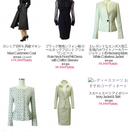
カシミア100％ 高級マキシ
ブラック無地シフォン袖 ロ
エレガントなエンボス加工
コート
ールネックフロントフリル
生地のホワイトノーカラー
Maxi Cashmere Coat
ワンピース
ジャケット/Embossing fabric
Role Neck Front Frill Dress
White Collarless Jacket
通常価格 170,000円
with Chiffon Sleeves
170,000円
(税別)
通常価格
39,000円
(税別)
通常価格
39,000円
(税別)
スカートスーツ アイボリー
Ivory Jacket & Skirt
通常価格
78,000円
(税別)