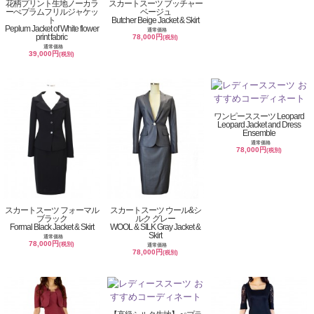
花柄プリント生地ノーカラ
スカートスーツ ブッチャー
ーぺプラムフリルジャケッ
ベージュ
ト
Butcher Beige Jacket & Skirt
Peplum Jacket of White flower
通常価格
print fabric
78,000円
(税別)
通常価格
39,000円
(税別)
ワンピーススーツ Leopard
Leopard Jacket and Dress
Ensemble
通常価格
78,000円
(税別)
スカートスーツ フォーマル
スカートスーツ ウール&シ
ブラック
ルク グレー
Formal Black Jacket & Skirt
WOOL & SILK Gray Jacket &
Skirt
通常価格
78,000円
(税別)
通常価格
78,000円
(税別)