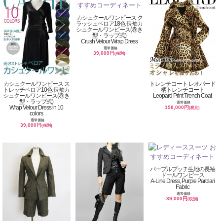
カシュクールワンピース ク
ラッシュベロア18色 長袖カ
シュクールワンピース(巻き
型・ラップ式)
Crush Velour Wrap Dress
通常価格
39,000円
(税別)
カシュクールワンピース ス
トレンチコート レオパード
トレッチベロア10色 長袖カ
柄トレンチコート
シュクールワンピース(巻き
Leopard Print Trench Coat
型・ラップ式)
通常価格
Wrap Velour Dress in 10
158,000円
(税別)
colors
通常価格
39,000円
(税別)
パープルプッチ生地の長袖
ドールワンピース
A-Line Dress, Purple Parolari
Fabric
通常価格
39,000円
(税別)