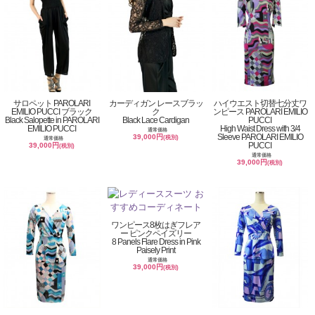
サロペット PAROLARI
カーディガン レースブラッ
ハイウエスト切替七分丈ワ
EMILIO PUCCI ブラック
ク
ンピース PAROLARI EMILIO
Black Salopette in PAROLARI
Black Lace Cardigan
PUCCI
EMILIO PUCCI
High Waist Dress with 3/4
通常価格
Sleeve PAROLARI EMILIO
39,000円
(税別)
通常価格
PUCCI
39,000円
(税別)
通常価格
39,000円
(税別)
ワンピース8枚はぎフレア
ー ピンクペイズリー
8 Panels Flare Dress in Pink
Paisely Print
通常価格
39,000円
(税別)