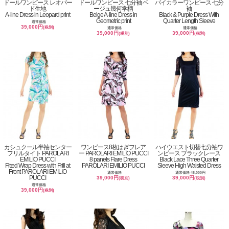
ドールワンピース レオパー
ドールワンピース 七分袖 ベ
バイカラーワンピース 七分
ド生地
ージュ幾何学柄
袖
A-line Dress in Leopard print
Beige A-line Dress in
Black & Purple Dress With
Geometric print
Quarter Length Sleeve
通常価格
39,000円
(税別)
通常価格
通常価格
39,000円
39,000円
(税別)
(税別)
カシュクール半袖センター
ワンピース8枚はぎフレア
ハイウエスト切替七分袖ワ
フリルタイト PAROLARI
ー PAROLARI EMILIO PUCCI
ンピース ブラックレース
EMILIO PUCCI
8 panels Flare Dress
Black Lace Three Quarter
Fitted Wrap Dress with Frill at
PAROLARI EMILIO PUCCI
Sleeve High Waisted Dress
Front PAROLARI EMILIO
通常価格
通常価格 45,000円
PUCCI
39,000円
39,000円
(税別)
(税別)
通常価格
39,000円
(税別)