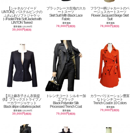
【シャネルツイード
ブラックレース生地のスカ
フラワー柄ジャカートのベ
LINTON】パステルピンクの
ートスーツ
ージュスカートスーツ
ふわふわソフトジャケッ
Skirt Suit With Black Lace
Flower Jacquard Beige Skirt
ト/Pastel Pink Soft Jacket with
Fabric
Suit
LINTON Tweed
通常価格
通常価格
78,000円
78,000円
(税別)
(税別)
通常価格 120,000円
39,000円
(税別)
【川上麻衣子さん衣装提
トレンチコート シルキー加
カラーバリエーション豊富
供】ブラックストライプノ
工ブラック
なトレンチコート
ーカラージャケット
Black Polyester Silk
Trench Coat in 10 Colors
Black stripe collarless jacket
Processed Trench Coat
通常価格
79,000円
(税別)
通常価格 120,000円
通常価格
39,000円
79,000円
(税別)
(税別)