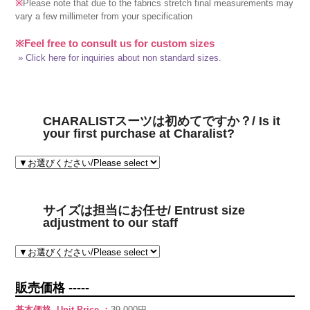
※
Please note that due to the fabrics stretch final measurements may
vary a few millimeter from your specification
※Feel free to consult us for custom sizes
» Click here for inquiries about non standard sizes.
CHARALISTスーツは初めてですか？/ Is it
your first purchase at Charalist?
サイズは担当にお任せ/ Entrust size
adjustment to our staff
販売価格 -----
基本価格 -Unit Price-：
39,000円