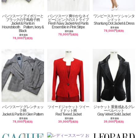
パンツスーツ アイボリーと
パンツスーツ 爽やかなネイ
ワンピーススーツ シャンタ
ブラックの千鳥格子柄
ビーにピンクのストライプ
ンドット
Jacket & Pants in
Fresh Navy Jacket And Pants
Shantung Dot Jacket & Dress
Houndstooth Pattern, Ivory &
Ensemble in Pink Stripe
通常価格
Black
78,000円
(税別)
通常価格
78,000円
(税別)
通常価格
78,000円
(税別)
パンツスーツ グレンチェッ
ツイードジャケット ツイー
ジャケット 重量感あるグレ
ク柄
ドドット柄
ーベルベット
Jacket & Pants in Glen Pattern
Red Tweed Jacket
Gray Velvet Solid Jacket
通常価格
通常価格
通常価格
78,000円
39,000円
39,000円
(税別)
(税別)
(税別)