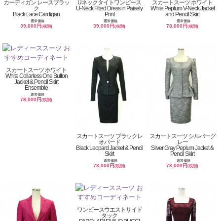
カーディガン レースブラッ
Uネックタイトワンピース
スカートスーツ ホワイト
ク
U-Neck Fitted Dress in Paisely
White Peplum V-Neck Jacket
Black Lace Cardigan
Print
and Pencil Skirt
通常価格
通常価格
通常価格
39,000円
39,000円
78,000円
(税別)
(税別)
(税別)
スカートスーツ ホワイト
White Collarless One Button
Jacket & Pencil Skirt
Ensemble
通常価格
78,000円
(税別)
スカートスーツ ブラックレ
スカートスーツ シルバーグ
オパード
レー
Black Leopard Jacket & Pencil
Silver Gray Peplum Jacket &
Skirt
Pencil Skirt
通常価格
通常価格
78,000円
78,000円
(税別)
(税別)
ワンピースウエストサイド
タック