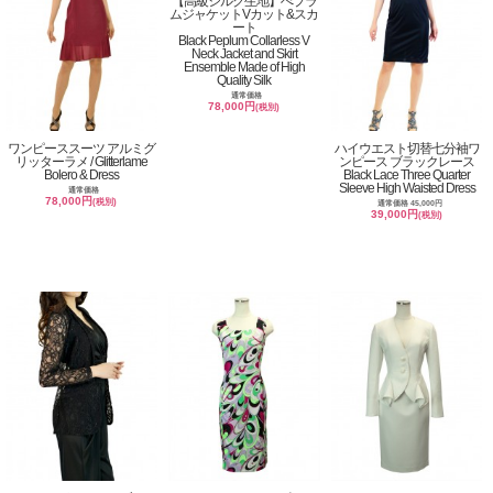
【高級シルク生地】ぺプラ
ムジャケットVカット&スカ
ート
Black Peplum Collarless V
Neck Jacket and Skirt
Ensemble Made of High
Quality Silk
通常価格
78,000円
(税別)
ワンピーススーツ アルミグ
ハイウエスト切替七分袖ワ
リッターラメ / Glitterlame
ンピース ブラックレース
Bolero & Dress
Black Lace Three Quarter
Sleeve High Waisted Dress
通常価格
78,000円
(税別)
通常価格 45,000円
39,000円
(税別)