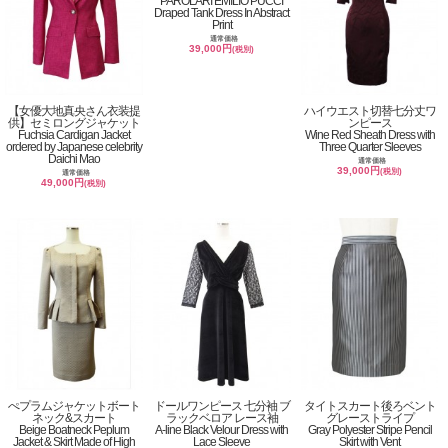
PAROLARI EMILIO PUCCI
Draped Tank Dress In Abstract
Print
通常価格
39,000円
(税別)
【女優大地真央さん衣装提
ハイウエスト切替七分丈ワ
供】セミロングジャケット
ンピース
Fuchsia Cardigan Jacket
Wine Red Sheath Dress with
ordered by Japanese celebrity
Three Quarter Sleeves
Daichi Mao
通常価格
39,000円
(税別)
通常価格
49,000円
(税別)
ぺプラムジャケットボート
ドールワンピース 七分袖 ブ
タイトスカート後ろベント
ネック&スカート
ラックベロア レース袖
グレーストライプ
Beige Boatneck Peplum
A-line Black Velour Dress with
Gray Polyester Stripe Pencil
Jacket & Skirt Made of High
Lace Sleeve
Skirt with Vent