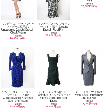
Print
通常価格
78,000円
(税別)
ワンピーススーツ ピンクと
ワンピーススーツ ブラック
ネイビーの格子柄 /
×ホワイト 花柄 / Jacket &
Unstructured Jacket & Dress in
Dress in Floral Print
Check Pattern
通常価格
78,000円
(税別)
通常価格
78,000円
(税別)
ワンピーススーツ ブルー
ワンピースフリル付 レー
スカートスーツ 千鳥柄 /
ジオメトリー / Blue
ス生地 グリーン×ブラック /
Wool 100% Houndstooth
Collarless Jacket & Dress in
Green/Black Lace Frilled
Jacket & Skirt
Geometric Pattern
Dress
通常価格
78,000円
(税別)
通常価格
通常価格
78,000円
39,000円
(税別)
(税別)