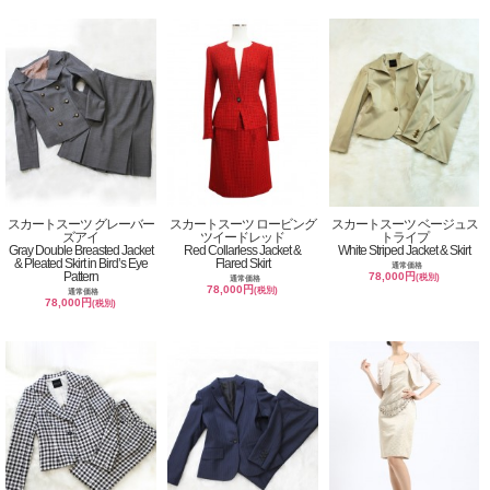
スカートスーツ グレーバー
スカートスーツ ロービング
スカートスーツ ベージュス
ズアイ
ツイードレッド
トライプ
Gray Double Breasted Jacket
Red Collarless Jacket &
White Striped Jacket & Skirt
& Pleated Skirt in Bird’s Eye
Flared Skirt
通常価格
Pattern
78,000円
(税別)
通常価格
78,000円
(税別)
通常価格
78,000円
(税別)