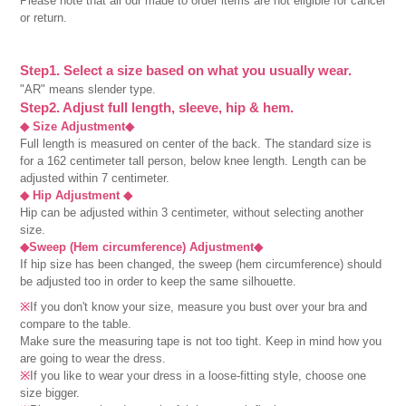
Please note that all our made to order items are not eligible for cancel
or return.
Step1. Select a size based on what you usually wear.
"AR" means slender type.
Step2. Adjust full length, sleeve, hip & hem.
◆ Size Adjustment◆
Full length is measured on center of the back. The standard size is
for a 162 centimeter tall person, below knee length. Length can be
adjusted within 7 centimeter.
◆ Hip Adjustment ◆
Hip can be adjusted within 3 centimeter, without selecting another
size.
◆Sweep (Hem circumference) Adjustment◆
If hip size has been changed, the sweep (hem circumference) should
be adjusted too in order to keep the same silhouette.
※
If you don't know your size, measure you bust over your bra and
compare to the table.
Make sure the measuring tape is not too tight. Keep in mind how you
are going to wear the dress.
※
If you like to wear your dress in a loose-fitting style, choose one
size bigger.