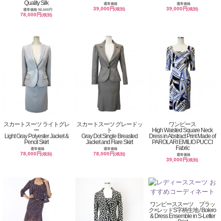
Quality Silk
通常価格
通常価格
39,000円
39,000円
(税別)
(税別)
通常価格 98,000円
78,000円
(税別)
スカートスーツ ライトグレ
スカートスーツ グレードッ
ワンピース
ー
ト
High Waisted Square Neck
Light Gray Polyester Jacket &
Gray Dot Single Breasted
Dress in Abstract Print Made of
Pencil Skirt
Jacket and Flare Skirt
PAROLARI EMILIO PUCCI
Fabric
通常価格
通常価格
78,000円
78,000円
(税別)
(税別)
通常価格
39,000円
(税別)
ワンピーススーツ ブラッ
ク×レッドS字柄生地 / Bolero
& Dress Ensemble in S-Letter