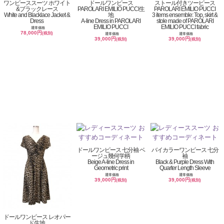
ワンピーススーツ ホワイト
ドールワンピース
ストール付きツーピース
&ブラックレース
PAROLARI EMILIO PUCCI生
PAROLARI EMILIO PUCCI
White and Blacklace Jacket &
地
3 items ensemble: Top, skirt &
Dress
A-line Dress in PAROLARI
stole made of PAROLARI
EMILIO PUCCI
EMILIO PUCCI fabric
通常価格
78,000円
(税別)
通常価格
通常価格
39,000円
39,000円
(税別)
(税別)
ドールワンピース 七分袖 ベ
バイカラーワンピース 七分
ージュ幾何学柄
袖
Beige A-line Dress in
Black & Purple Dress With
Geometric print
Quarter Length Sleeve
通常価格
通常価格
39,000円
39,000円
(税別)
(税別)
ドールワンピース レオパー
ド生地