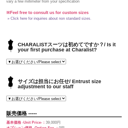
vary a few millimeter from your specification
※Feel free to consult us for custom sizes
» Click here for inquiries about non standard sizes.
CHARALISTスーツは初めてですか？/ Is it
your first purchase at Charalist?
サイズは担当にお任せ/ Entrust size
adjustment to our staff
販売価格 -----
基本価格 -Unit Price-：
39,000円
オプション価格 -Option Fee-：
0円