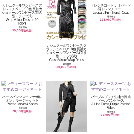
カシュクールワンピース ス
トレンチコート レオパード
トレッチベロア10色 長袖カ
柄トレンチコート
シュクールワンピース(巻き
Leopard Print Trench Coat
型・ラップ式)
通常価格
Wrap Velour Dress in 10
158,000円
(税別)
colors
通常価格
39,000円
(税別)
カシュクールワンピース ク
ラッシュベロア18色 長袖カ
シュクールワンピース(巻き
型・ラップ式)
Crush Velour Wrap Dress
通常価格
39,000円
(税別)
ハーフパンツスーツ ナポレ
パープルプッチ生地の長袖
オンカラージャケット
ドールワンピース
Tweed Jacket & Shorts
A-Line Dress, Purple Parolari
Fabric
通常価格
78,000円
(税別)
通常価格
39,000円
(税別)