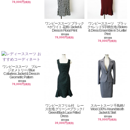
78,000円
(税別)
ワンピーススーツ ブラック
ワンピーススーツ ブラッ
×ホワイト 花柄 / Jacket &
ク×レッドS字柄生地 / Bolero
Dress in Floral Print
& Dress Ensemble in S-Letter
Print
通常価格
78,000円
(税別)
通常価格
78,000円
(税別)
ワンピーススーツ ブルー
ジオメトリー / Blue
Collarless Jacket & Dress in
Geometric Pattern
通常価格
78,000円
(税別)
ワンピースフリル付 レー
スカートスーツ 千鳥柄 /
ス生地 グリーン×ブラック /
Wool 100% Houndstooth
Green/Black Lace Frilled
Jacket & Skirt
Dress
通常価格
78,000円
(税別)
通常価格
39,000円
(税別)