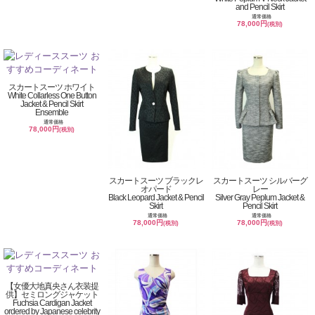
and Pencil Skirt
通常価格
78,000円
(税別)
スカートスーツ ホワイト
White Collarless One Button
Jacket & Pencil Skirt
Ensemble
通常価格
78,000円
(税別)
スカートスーツ ブラックレ
スカートスーツ シルバーグ
オパード
レー
Black Leopard Jacket & Pencil
Silver Gray Peplum Jacket &
Skirt
Pencil Skirt
通常価格
通常価格
78,000円
78,000円
(税別)
(税別)
【女優大地真央さん衣装提
供】セミロングジャケット
Fuchsia Cardigan Jacket
ordered by Japanese celebrity