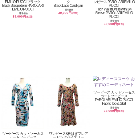
EMILIO PUCCI ブラック
ク
ンピース PAROLARI EMILIO
Black Salopette in PAROLARI
Black Lace Cardigan
PUCCI
EMILIO PUCCI
High Waist Dress with 3/4
通常価格
Sleeve PAROLARI EMILIO
39,000円
(税別)
通常価格
PUCCI
39,000円
(税別)
通常価格
39,000円
(税別)
ツーピース カットソー＆ス
カートツーピース
PAROLARI EMILIO PUCCI
Fabric Top & Skirt
通常価格
39,000円
(税別)
ツーピース カットソー＆ス
ワンピース8枚はぎフレア
カートツーピース
ー ピンクペイズリー