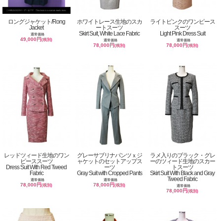
ロングジャケット/Rong
ホワイトレース生地のスカ
ライトピンクのワンピース
Jacket
ートスーツ
スーツ
Skirt Suit, White Lace Fabric
Light Pink Dress Suit
通常価格
49,000円
(税別)
通常価格
通常価格
78,000円
78,000円
(税別)
(税別)
レッドツィード生地のワン
グレーサブリナパンツｘジ
ラメ入りのブラック・グレ
ピーススーツ
ャケットのセットアップス
ーのツィード生地のスカー
Dress Suit With Red Tweed
ーツ
トスーツ
Fabric
Gray Suit with Cropped Pants
Skirt Suit With Black and Gray
Tweed Fabric
通常価格
通常価格
78,000円
78,000円
(税別)
(税別)
通常価格
78,000円
(税別)