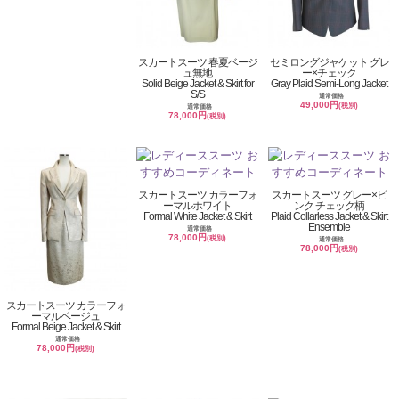
スカートスーツ 春夏ベージ
セミロングジャケット グレ
ュ無地
ー×チェック
Solid Beige Jacket & Skirt for
Gray Plaid Semi-Long Jacket
S/S
通常価格
49,000円
(税別)
通常価格
78,000円
(税別)
スカートスーツ カラーフォ
スカートスーツ グレー×ピ
ーマルホワイト
ンク チェック柄
Formal White Jacket & Skirt
Plaid Collarless Jacket & Skirt
Ensemble
通常価格
78,000円
(税別)
通常価格
78,000円
(税別)
スカートスーツ カラーフォ
ーマルベージュ
Formal Beige Jacket & Skirt
通常価格
78,000円
(税別)