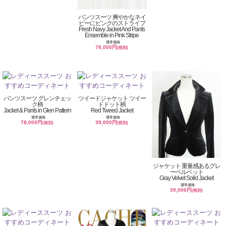
パンツスーツ 爽やかなネイ
ビーにピンクのストライプ
Fresh Navy Jacket And Pants
Ensemble in Pink Stripe
通常価格
78,000円
(税別)
パンツスーツ グレンチェッ
ツイードジャケット ツイー
ク柄
ドドット柄
Jacket & Pants in Glen Pattern
Red Tweed Jacket
通常価格
通常価格
78,000円
39,000円
(税別)
(税別)
ジャケット 重量感あるグレ
ーベルベット
Gray Velvet Solid Jacket
通常価格
39,000円
(税別)