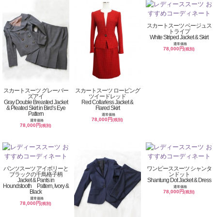
スカートスーツ ベージュス
トライプ
White Striped Jacket & Skirt
通常価格
78,000円
(税別)
スカートスーツ グレーバー
スカートスーツ ロービング
ズアイ
ツイードレッド
Gray Double Breasted Jacket
Red Collarless Jacket &
& Pleated Skirt in Bird’s Eye
Flared Skirt
Pattern
通常価格
78,000円
(税別)
通常価格
78,000円
(税別)
パンツスーツ アイボリーと
ワンピーススーツ シャンタ
ブラックの千鳥格子柄
ンドット
Jacket & Pants in
Shantung Dot Jacket & Dress
Houndstooth Pattern, Ivory &
通常価格
Black
78,000円
(税別)
通常価格
78,000円
(税別)