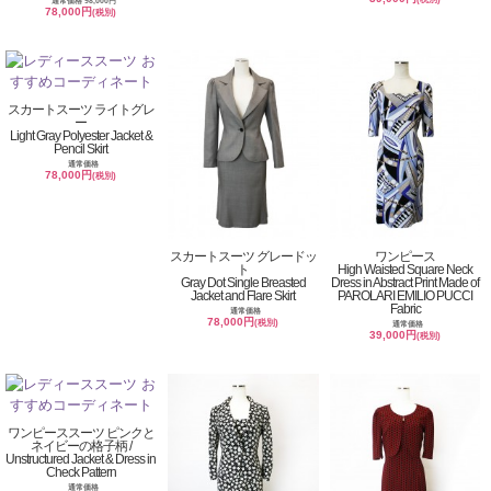
通常価格 98,000円
78,000円
(税別)
スカートスーツ ライトグレ
ー
Light Gray Polyester Jacket &
Pencil Skirt
通常価格
78,000円
(税別)
スカートスーツ グレードッ
ワンピース
ト
High Waisted Square Neck
Gray Dot Single Breasted
Dress in Abstract Print Made of
Jacket and Flare Skirt
PAROLARI EMILIO PUCCI
Fabric
通常価格
78,000円
(税別)
通常価格
39,000円
(税別)
ワンピーススーツ ピンクと
ネイビーの格子柄 /
Unstructured Jacket & Dress in
Check Pattern
通常価格