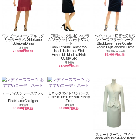
ワンピーススーツ アルミグ
【高級シルク生地】ぺプラ
ハイウエスト切替七分袖ワ
リッターラメ / Glitterlame
ムジャケットVカット&スカ
ンピース ブラックレース
Bolero & Dress
ート
Black Lace Three Quarter
Black Peplum Collarless V
Sleeve High Waisted Dress
通常価格
Neck Jacket and Skirt
78,000円
(税別)
通常価格 45,000円
Ensemble Made of High
39,000円
(税別)
Quality Silk
通常価格
78,000円
(税別)
カーディガン レースブラッ
Uネックタイトワンピース
ク
U-Neck Fitted Dress in Paisely
Black Lace Cardigan
Print
通常価格
通常価格
39,000円
39,000円
(税別)
(税別)
スカートスーツ ホワイト
White Peplum V-Neck Jacket