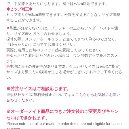
で、丁度膝下あたりになります。補正は±7cm対応できます。
◆ヒップ補正◆
ヒップ周りが±3cm調整できます。号数を変えることなくサイズ調整
することができます。
※
号数が分からない方は、ブラジャーの上からアンダーバストを測
り、サイズ表と照らし合わせましょう。
採寸の際、メジャーを「キュッ」と当ててきつく測るのではなく、
「ゆったりめ」に当ててお測りください。
実際に着用した時のフィット感を意識してみてください。
※
ゆったりご着用いただきたい場合は、ワン号数アップをオススメし
ます。
※
生地に若干の伸縮性があります為、仕上がりサイズは表記(ご指定)
サイズより数ミリの誤差が生じる場合がございますのでご了承くださ
い。
※特注サイズはご相談応じます。
※規格外サイズ/無料外補正については »
こちらからお気軽にお問い
合わせください。
※オーダーメイド商品につきご注文後のご変更及びキャン
セルはできかねます。
Please note that all our made to order items are not eligible for cancel