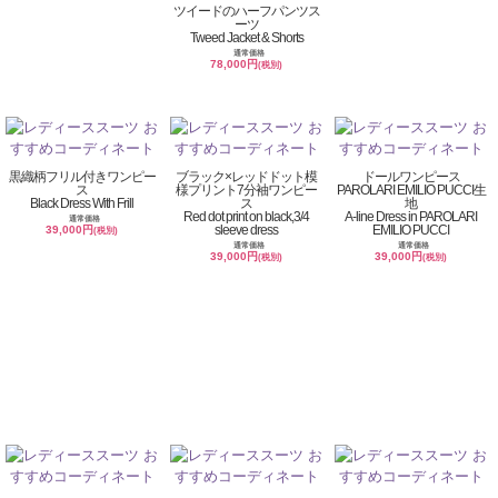
ツイードのハーフパンツス
ーツ
Tweed Jacket & Shorts
通常価格
78,000円
(税別)
黒織柄フリル付きワンピー
ブラック×レッドドット模
ドールワンピース
ス
様プリント7分袖ワンピー
PAROLARI EMILIO PUCCI生
Black Dress With Frill
ス
地
Red dot print on black,3/4
A-line Dress in PAROLARI
通常価格
sleeve dress
EMILIO PUCCI
39,000円
(税別)
通常価格
通常価格
39,000円
39,000円
(税別)
(税別)