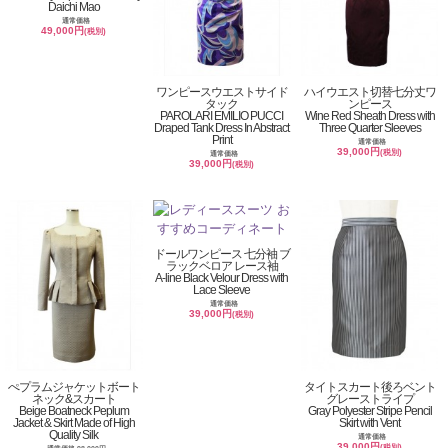
Daichi Mao
通常価格
49,000円
(税別)
ワンピースウエストサイド
ハイウエスト切替七分丈ワ
タック
ンピース
PAROLARI EMILIO PUCCI
Wine Red Sheath Dress with
Draped Tank Dress In Abstract
Three Quarter Sleeves
Print
通常価格
39,000円
(税別)
通常価格
39,000円
(税別)
ドールワンピース 七分袖 ブ
ラックベロア レース袖
A-line Black Velour Dress with
Lace Sleeve
通常価格
39,000円
(税別)
ぺプラムジャケットボート
タイトスカート後ろベント
ネック&スカート
グレーストライプ
Beige Boatneck Peplum
Gray Polyester Stripe Pencil
Jacket & Skirt Made of High
Skirt with Vent
Quality Silk
通常価格
39,000円
(税別)