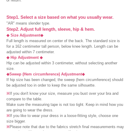
or return.
Step1. Select a size based on what you usually wear.
"AR" means slender type.
Step2. Adjust full length, sleeve, hip & hem.
◆ Size Adjustment◆
Full length is measured on center of the back. The standard size is
for a 162 centimeter tall person, below knee length. Length can be
adjusted within 7 centimeter.
◆ Hip Adjustment ◆
Hip can be adjusted within 3 centimeter, without selecting another
size.
◆Sweep (Hem circumference) Adjustment◆
If hip size has been changed, the sweep (hem circumference) should
be adjusted too in order to keep the same silhouette.
※
If you don't know your size, measure you bust over your bra and
compare to the table.
Make sure the measuring tape is not too tight. Keep in mind how you
are going to wear the dress.
※
If you like to wear your dress in a loose-fitting style, choose one
size bigger.
※
Please note that due to the fabrics stretch final measurements may