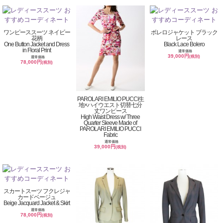
ワンピーススーツ ネイビー
ボレロジャケット ブラック
花柄
レース
One Button Jacket and Dress
Black Lace Bolero
in Floral Print
通常価格
39,000円
(税別)
通常価格
78,000円
(税別)
PAROLARI EMILIO PUCCI生
地×ハイウエスト切替七分
丈ワンピース
High Waist Dress w/ Three
Quarter Sleeve Made of
PAROLARI EMILIO PUCCI
Fabric
通常価格
39,000円
(税別)
スカートスーツ フクレジャ
カードベージュ
Beige Jacquard Jacket & Skirt
通常価格
78,000円
(税別)