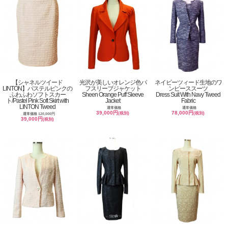
【シャネルツイード
光沢が美しいオレンジ色パ
ネイビーツィード生地のワ
LINTON】パステルピンクの
フスリーブジャケット
ンピーススーツ
ふわふわソフトスカー
Sheen Orange Puff Sleeve
Dress Suit With Navy Tweed
ト/Pastel Pink Soft Skirt with
Jacket
Fabric
LINTON Tweed
通常価格
通常価格
39,000円
78,000円
(税別)
(税別)
通常価格 120,000円
39,000円
(税別)