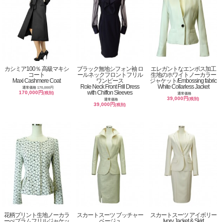
カシミア100％ 高級マキシ
ブラック無地シフォン袖 ロ
エレガントなエンボス加工
コート
ールネックフロントフリル
生地のホワイトノーカラー
Maxi Cashmere Coat
ワンピース
ジャケット/Embossing fabric
Role Neck Front Frill Dress
White Collarless Jacket
通常価格 170,000円
with Chiffon Sleeves
170,000円
(税別)
通常価格
39,000円
(税別)
通常価格
39,000円
(税別)
花柄プリント生地ノーカラ
スカートスーツ ブッチャー
スカートスーツ アイボリー
ーぺプラムフリルジャケッ
ベージュ
Ivory Jacket & Skirt