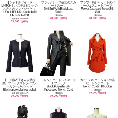
【シャネルツイード
ブラックレース生地のスカ
フラワー柄ジャカートのベ
LINTON】パステルピンクの
ートスーツ
ージュスカートスーツ
ふわふわソフトジャケッ
Skirt Suit With Black Lace
Flower Jacquard Beige Skirt
ト/Pastel Pink Soft Jacket with
Fabric
Suit
LINTON Tweed
通常価格
通常価格
78,000円
78,000円
(税別)
(税別)
通常価格 120,000円
39,000円
(税別)
【川上麻衣子さん衣装提
トレンチコート シルキー加
カラーバリエーション豊富
供】ブラックストライプノ
工ブラック
なトレンチコート
ーカラージャケット
Black Polyester Silk
Trench Coat in 10 Colors
Black stripe collarless jacket
Processed Trench Coat
通常価格
79,000円
(税別)
通常価格 120,000円
通常価格
39,000円
79,000円
(税別)
(税別)