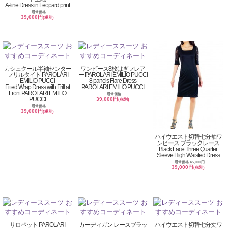
A-line Dress in Leopard print
通常価格
39,000円
(税別)
カシュクール半袖センター
ワンピース8枚はぎフレア
フリルタイト PAROLARI
ー PAROLARI EMILIO PUCCI
EMILIO PUCCI
8 panels Flare Dress
Fitted Wrap Dress with Frill at
PAROLARI EMILIO PUCCI
Front PAROLARI EMILIO
通常価格
PUCCI
39,000円
(税別)
通常価格
39,000円
(税別)
ハイウエスト切替七分袖ワ
ンピース ブラックレース
Black Lace Three Quarter
Sleeve High Waisted Dress
通常価格 45,000円
39,000円
(税別)
サロペット PAROLARI
カーディガン レースブラッ
ハイウエスト切替七分丈ワ