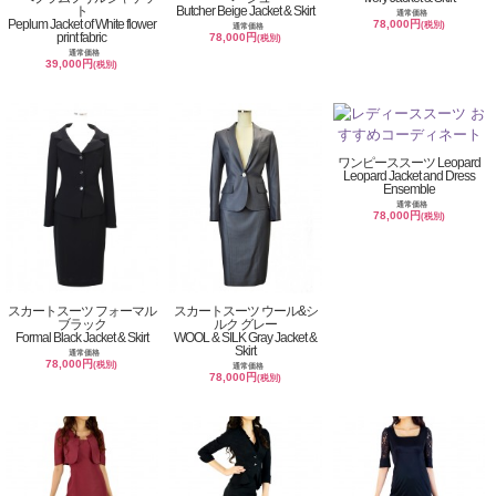
ト
Butcher Beige Jacket & Skirt
通常価格
Peplum Jacket of White flower
78,000円
(税別)
通常価格
print fabric
78,000円
(税別)
通常価格
39,000円
(税別)
ワンピーススーツ Leopard
Leopard Jacket and Dress
Ensemble
通常価格
78,000円
(税別)
スカートスーツ フォーマル
スカートスーツ ウール&シ
ブラック
ルク グレー
Formal Black Jacket & Skirt
WOOL & SILK Gray Jacket &
Skirt
通常価格
78,000円
(税別)
通常価格
78,000円
(税別)