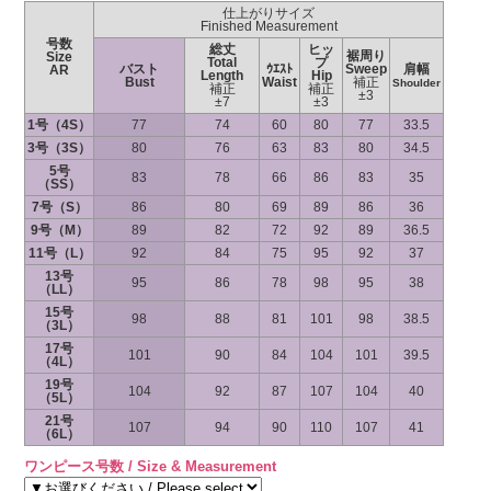
仕上がりサイズ
Finished Measurement
号数
総丈
ヒッ
裾周り
Size
Total
プ
バスト
ｳｴｽﾄ
Sweep
肩幅
AR
Length
Hip
Bust
Waist
補正
Shoulder
補正
補正
±3
±7
±3
1号（4S）
77
74
60
80
77
33.5
3号（3S）
80
76
63
83
80
34.5
5号
83
78
66
86
83
35
（SS）
7号（S）
86
80
69
89
86
36
9号（M）
89
82
72
92
89
36.5
11号（L）
92
84
75
95
92
37
13号
95
86
78
98
95
38
（LL）
15号
98
88
81
101
98
38.5
（3L）
17号
101
90
84
104
101
39.5
（4L）
19号
104
92
87
107
104
40
（5L）
21号
107
94
90
110
107
41
（6L）
ワンピース号数 / Size & Measurement