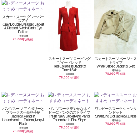
スカートスーツ グレーバー
ズアイ
Gray Double Breasted Jacket
& Pleated Skirt in Bird’s Eye
Pattern
通常価格
78,000円
(税別)
スカートスーツ ロービング
スカートスーツ ベージュス
ツイードレッド
トライプ
Red Collarless Jacket &
White Striped Jacket & Skirt
Flared Skirt
通常価格
78,000円
(税別)
通常価格
78,000円
(税別)
パンツスーツ アイボリーと
パンツスーツ 爽やかなネイ
ワンピーススーツ シャンタ
ブラックの千鳥格子柄
ビーにピンクのストライプ
ンドット
Jacket & Pants in
Fresh Navy Jacket And Pants
Shantung Dot Jacket & Dress
Houndstooth Pattern, Ivory &
Ensemble in Pink Stripe
通常価格
Black
78,000円
(税別)
通常価格
78,000円
(税別)
通常価格
78,000円
(税別)