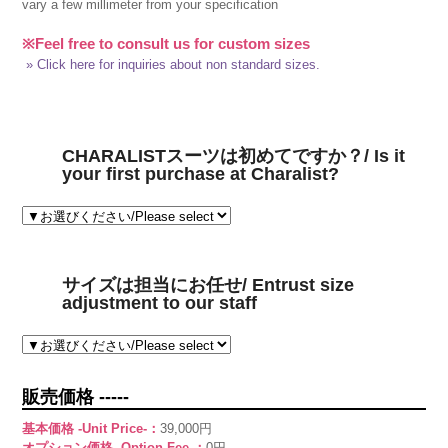
vary a few millimeter from your specification
※Feel free to consult us for custom sizes
» Click here for inquiries about non standard sizes.
CHARALISTスーツは初めてですか？/ Is it
your first purchase at Charalist?
サイズは担当にお任せ/ Entrust size
adjustment to our staff
販売価格 -----
基本価格 -Unit Price-：
39,000円
オプション価格 -Option Fee-：
0円