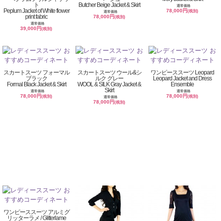
ト
Butcher Beige Jacket & Skirt
通常価格
Peplum Jacket of White flower
78,000円
(税別)
通常価格
print fabric
78,000円
(税別)
通常価格
39,000円
(税別)
スカートスーツ フォーマル
スカートスーツ ウール&シ
ワンピーススーツ Leopard
ブラック
ルク グレー
Leopard Jacket and Dress
Formal Black Jacket & Skirt
WOOL & SILK Gray Jacket &
Ensemble
Skirt
通常価格
通常価格
78,000円
78,000円
(税別)
(税別)
通常価格
78,000円
(税別)
ワンピーススーツ アルミグ
リッターラメ / Glitterlame