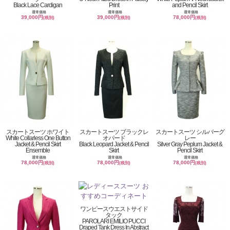
Black Lace Cardigan
Print
and Pencil Skirt
通常価格
通常価格
通常価格
39,000円
39,000円
78,000円
(税別)
(税別)
(税別)
スカートスーツ ホワイト
スカートスーツ ブラックレ
スカートスーツ シルバーグ
White Collarless One Button
オパード
レー
Jacket & Pencil Skirt
Black Leopard Jacket & Pencil
Silver Gray Peplum Jacket &
Ensemble
Skirt
Pencil Skirt
通常価格
通常価格
通常価格
78,000円
78,000円
78,000円
(税別)
(税別)
(税別)
ワンピースウエストサイド
タック
PAROLARI EMILIO PUCCI
Draped Tank Dress In Abstract