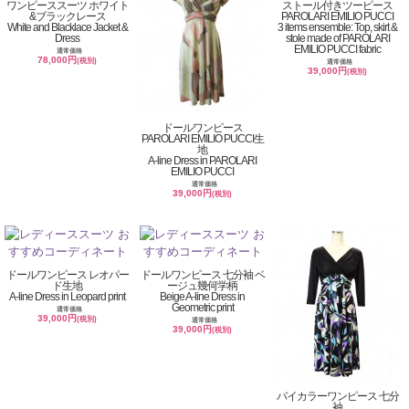
ワンピーススーツ ホワイト
ストール付きツーピース
&ブラックレース
PAROLARI EMILIO PUCCI
White and Blacklace Jacket &
3 items ensemble: Top, skirt &
Dress
stole made of PAROLARI
EMILIO PUCCI fabric
通常価格
78,000円
(税別)
通常価格
39,000円
(税別)
ドールワンピース
PAROLARI EMILIO PUCCI生
地
A-line Dress in PAROLARI
EMILIO PUCCI
通常価格
39,000円
(税別)
ドールワンピース レオパー
ドールワンピース 七分袖 ベ
ド生地
ージュ幾何学柄
A-line Dress in Leopard print
Beige A-line Dress in
Geometric print
通常価格
39,000円
(税別)
通常価格
39,000円
(税別)
バイカラーワンピース 七分
袖