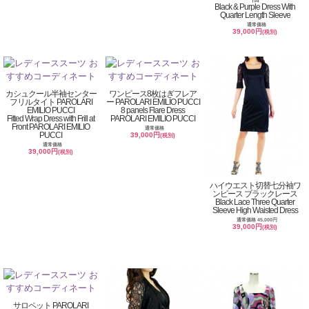
Black & Purple Dress With
Quarter Length Sleeve
通常価格
39,000円
(税別)
カシュクール半袖センター
ワンピース8枚はぎフレア
フリルタイト PAROLARI
ー PAROLARI EMILIO PUCCI
EMILIO PUCCI
8 panels Flare Dress
Fitted Wrap Dress with Frill at
PAROLARI EMILIO PUCCI
Front PAROLARI EMILIO
通常価格
PUCCI
39,000円
(税別)
通常価格
39,000円
(税別)
ハイウエスト切替七分袖ワ
ンピース ブラックレース
Black Lace Three Quarter
Sleeve High Waisted Dress
通常価格 45,000円
39,000円
(税別)
サロペット PAROLARI