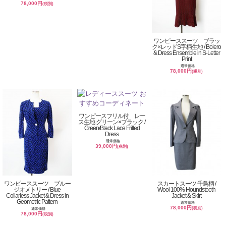
78,000円
(税別)
ワンピーススーツ ブラッ
ク×レッドS字柄生地 / Bolero
& Dress Ensemble in S-Letter
Print
通常価格
78,000円
(税別)
ワンピースフリル付 レー
ス生地 グリーン×ブラック /
Green/Black Lace Frilled
Dress
通常価格
39,000円
(税別)
ワンピーススーツ ブルー
スカートスーツ 千鳥柄 /
ジオメトリー / Blue
Wool 100% Houndstooth
Collarless Jacket & Dress in
Jacket & Skirt
Geometric Pattern
通常価格
78,000円
(税別)
通常価格
78,000円
(税別)