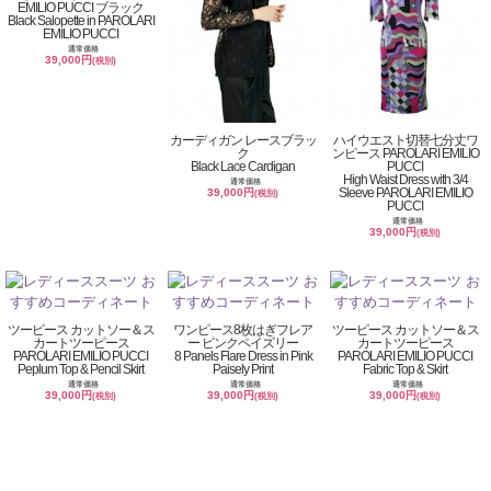
EMILIO PUCCI ブラック
Black Salopette in PAROLARI
EMILIO PUCCI
通常価格
39,000円
(税別)
カーディガン レースブラッ
ハイウエスト切替七分丈ワ
ク
ンピース PAROLARI EMILIO
Black Lace Cardigan
PUCCI
High Waist Dress with 3/4
通常価格
Sleeve PAROLARI EMILIO
39,000円
(税別)
PUCCI
通常価格
39,000円
(税別)
ツーピース カットソー＆ス
ワンピース8枚はぎフレア
ツーピース カットソー＆ス
カートツーピース
ー ピンクペイズリー
カートツーピース
PAROLARI EMILIO PUCCI
8 Panels Flare Dress in Pink
PAROLARI EMILIO PUCCI
Peplum Top & Pencil Skirt
Paisely Print
Fabric Top & Skirt
通常価格
通常価格
通常価格
39,000円
39,000円
39,000円
(税別)
(税別)
(税別)