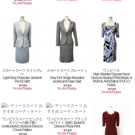
通常価格 98,000円
78,000円
(税別)
スカートスーツ ライトグレ
スカートスーツ グレードッ
ワンピース
ー
ト
High Waisted Square Neck
Light Gray Polyester Jacket &
Gray Dot Single Breasted
Dress in Abstract Print Made of
Pencil Skirt
Jacket and Flare Skirt
PAROLARI EMILIO PUCCI
Fabric
通常価格
通常価格
78,000円
78,000円
(税別)
(税別)
通常価格
39,000円
(税別)
ワンピーススーツ ピンクと
ワンピーススーツ ブラック
ネイビーの格子柄 /
×ホワイト 花柄 / Jacket &
Unstructured Jacket & Dress in
Dress in Floral Print
Check Pattern
通常価格
78,000円
(税別)
通常価格