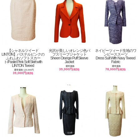
【シャネルツイード
光沢が美しいオレンジ色パ
ネイビーツィード生地のワ
LINTON】パステルピンクの
フスリーブジャケット
ンピーススーツ
ふわふわソフトスカー
Sheen Orange Puff Sleeve
Dress Suit With Navy Tweed
ト/Pastel Pink Soft Skirt with
Jacket
Fabric
LINTON Tweed
通常価格
通常価格
39,000円
78,000円
(税別)
(税別)
通常価格 120,000円
39,000円
(税別)