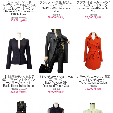
【シャネルツイード
ブラックレース生地のスカ
フラワー柄ジャカートのベ
LINTON】パステルピンクの
ートスーツ
ージュスカートスーツ
ふわふわソフトジャケッ
Skirt Suit With Black Lace
Flower Jacquard Beige Skirt
ト/Pastel Pink Soft Jacket with
Fabric
Suit
LINTON Tweed
通常価格
通常価格
78,000円
78,000円
(税別)
(税別)
通常価格 120,000円
39,000円
(税別)
【川上麻衣子さん衣装提
トレンチコート シルキー加
カラーバリエーション豊富
供】ブラックストライプノ
工ブラック
なトレンチコート
ーカラージャケット
Black Polyester Silk
Trench Coat in 10 Colors
Black stripe collarless jacket
Processed Trench Coat
通常価格
79,000円
(税別)
通常価格 120,000円
通常価格
39,000円
79,000円
(税別)
(税別)