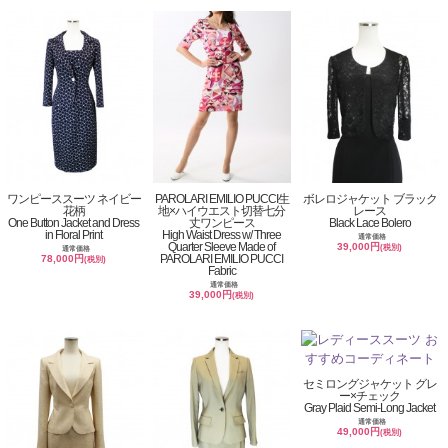
ワンピーススーツ ネイビー
PAROLARI EMILIO PUCCI生
ボレロジャケット ブラック
花柄
地×ハイウエスト切替七分
レース
One Button Jacket and Dress
丈ワンピース
Black Lace Bolero
in Floral Print
High Waist Dress w/ Three
通常価格
Quarter Sleeve Made of
39,000円
(税別)
通常価格
PAROLARI EMILIO PUCCI
78,000円
(税別)
Fabric
通常価格
39,000円
(税別)
セミロングジャケット グレ
ー×チェック
Gray Plaid Semi-Long Jacket
通常価格
49,000円
(税別)