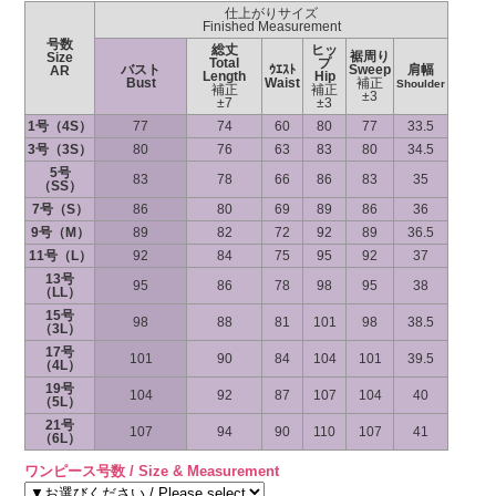
仕上がりサイズ
Finished Measurement
号数
総丈
ヒッ
裾周り
Size
Total
プ
バスト
ｳｴｽﾄ
Sweep
肩幅
AR
Length
Hip
Bust
Waist
補正
Shoulder
補正
補正
±3
±7
±3
1号（4S）
77
74
60
80
77
33.5
3号（3S）
80
76
63
83
80
34.5
5号
83
78
66
86
83
35
（SS）
7号（S）
86
80
69
89
86
36
9号（M）
89
82
72
92
89
36.5
11号（L）
92
84
75
95
92
37
13号
95
86
78
98
95
38
（LL）
15号
98
88
81
101
98
38.5
（3L）
17号
101
90
84
104
101
39.5
（4L）
19号
104
92
87
107
104
40
（5L）
21号
107
94
90
110
107
41
（6L）
ワンピース号数 / Size & Measurement