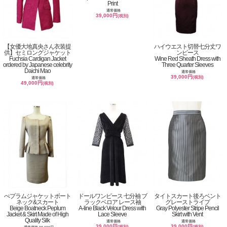
Print
通常価格
39,000円
(税別)
【女優大地真央さん衣装提
ハイウエスト切替七分丈ワ
供】セミロングジャケット
ンピース
Fuchsia Cardigan Jacket
Wine Red Sheath Dress with
ordered by Japanese celebrity
Three Quarter Sleeves
Daichi Mao
通常価格
39,000円
(税別)
通常価格
49,000円
(税別)
ぺプラムジャケットボート
ドールワンピース 七分袖 ブ
タイトスカート後ろベント
ネック&スカート
ラックベロア レース袖
グレーストライプ
Beige Boatneck Peplum
A-line Black Velour Dress with
Gray Polyester Stripe Pencil
Jacket & Skirt Made of High
Lace Sleeve
Skirt with Vent
Quality Silk
通常価格
通常価格
39,000円
39,000円
(税別)
(税別)