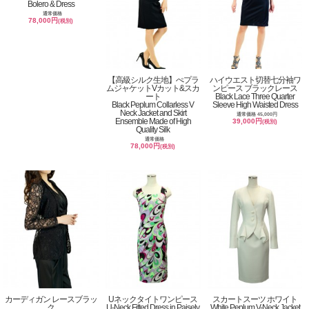
Bolero & Dress
通常価格
78,000円
(税別)
【高級シルク生地】ぺプラ
ハイウエスト切替七分袖ワ
ムジャケットVカット&スカ
ンピース ブラックレース
ート
Black Lace Three Quarter
Black Peplum Collarless V
Sleeve High Waisted Dress
Neck Jacket and Skirt
通常価格 45,000円
Ensemble Made of High
39,000円
(税別)
Quality Silk
通常価格
78,000円
(税別)
カーディガン レースブラッ
Uネックタイトワンピース
スカートスーツ ホワイト
ク
U-Neck Fitted Dress in Paisely
White Peplum V-Neck Jacket