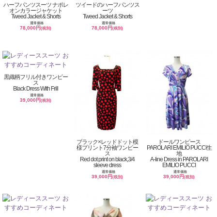
ハーフパンツスーツ ナポレ
ツイードのハーフパンツス
オンカラージャケット
ーツ
Tweed Jacket & Shorts
Tweed Jacket & Shorts
通常価格
通常価格
78,000円
78,000円
(税別)
(税別)
黒織柄フリル付きワンピー
ス
Black Dress With Frill
通常価格
39,000円
(税別)
ブラック×レッドドット模
ドールワンピース
様プリント7分袖ワンピー
PAROLARI EMILIO PUCCI生
ス
地
Red dot print on black,3/4
A-line Dress in PAROLARI
sleeve dress
EMILIO PUCCI
通常価格
通常価格
39,000円
39,000円
(税別)
(税別)