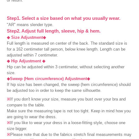
or return.
Step1. Select a size based on what you usually wear.
"AR" means slender type.
Step2. Adjust full length, sleeve, hip & hem.
◆ Size Adjustment◆
Full length is measured on center of the back. The standard size is
for a 162 centimeter tall person, below knee length. Length can be
adjusted within 7 centimeter.
◆ Hip Adjustment ◆
Hip can be adjusted within 3 centimeter, without selecting another
size.
◆Sweep (Hem circumference) Adjustment◆
If hip size has been changed, the sweep (hem circumference) should
be adjusted too in order to keep the same silhouette.
※
If you don't know your size, measure you bust over your bra and
compare to the table.
Make sure the measuring tape is not too tight. Keep in mind how you
are going to wear the dress.
※
If you like to wear your dress in a loose-fitting style, choose one
size bigger.
※
Please note that due to the fabrics stretch final measurements may