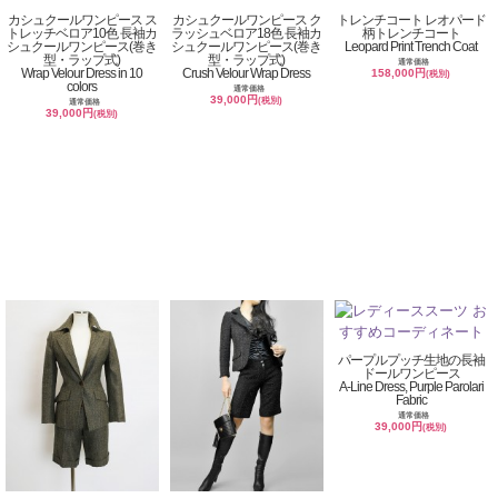
カシュクールワンピース ス
カシュクールワンピース ク
トレンチコート レオパード
トレッチベロア10色 長袖カ
ラッシュベロア18色 長袖カ
柄トレンチコート
シュクールワンピース(巻き
シュクールワンピース(巻き
Leopard Print Trench Coat
型・ラップ式)
型・ラップ式)
通常価格
Wrap Velour Dress in 10
Crush Velour Wrap Dress
158,000円
(税別)
colors
通常価格
39,000円
(税別)
通常価格
39,000円
(税別)
パープルプッチ生地の長袖
ドールワンピース
A-Line Dress, Purple Parolari
Fabric
通常価格
39,000円
(税別)