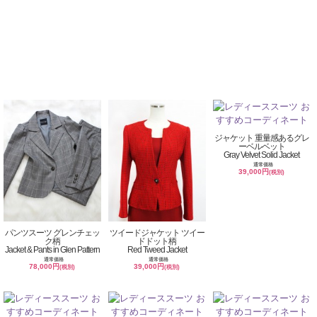
ジャケット 重量感あるグレ
ーベルベット
Gray Velvet Solid Jacket
通常価格
39,000円
(税別)
パンツスーツ グレンチェッ
ツイードジャケット ツイー
ク柄
ドドット柄
Jacket & Pants in Glen Pattern
Red Tweed Jacket
通常価格
通常価格
78,000円
39,000円
(税別)
(税別)