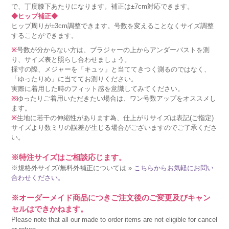
で、丁度膝下あたりになります。補正は±7cm対応できます。
◆ヒップ補正◆
ヒップ周りが±3cm調整できます。号数を変えることなくサイズ調整
することができます。
※
号数が分からない方は、ブラジャーの上からアンダーバストを測
り、サイズ表と照らし合わせましょう。
採寸の際、メジャーを「キュッ」と当ててきつく測るのではなく、
「ゆったりめ」に当ててお測りください。
実際に着用した時のフィット感を意識してみてください。
※
ゆったりご着用いただきたい場合は、ワン号数アップをオススメし
ます。
※
生地に若干の伸縮性があります為、仕上がりサイズは表記(ご指定)
サイズより数ミリの誤差が生じる場合がございますのでご了承くださ
い。
※特注サイズはご相談応じます。
※規格外サイズ/無料外補正については »
こちらからお気軽にお問い
合わせください。
※オーダーメイド商品につきご注文後のご変更及びキャン
セルはできかねます。
Please note that all our made to order items are not eligible for cancel