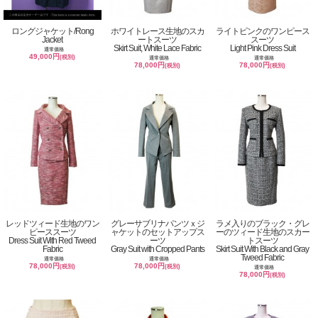
ロングジャケット/Rong
ホワイトレース生地のスカ
ライトピンクのワンピース
Jacket
ートスーツ
スーツ
Skirt Suit, White Lace Fabric
Light Pink Dress Suit
通常価格
49,000円
(税別)
通常価格
通常価格
78,000円
78,000円
(税別)
(税別)
レッドツィード生地のワン
グレーサブリナパンツｘジ
ラメ入りのブラック・グレ
ピーススーツ
ャケットのセットアップス
ーのツィード生地のスカー
Dress Suit With Red Tweed
ーツ
トスーツ
Fabric
Gray Suit with Cropped Pants
Skirt Suit With Black and Gray
Tweed Fabric
通常価格
通常価格
78,000円
78,000円
(税別)
(税別)
通常価格
78,000円
(税別)