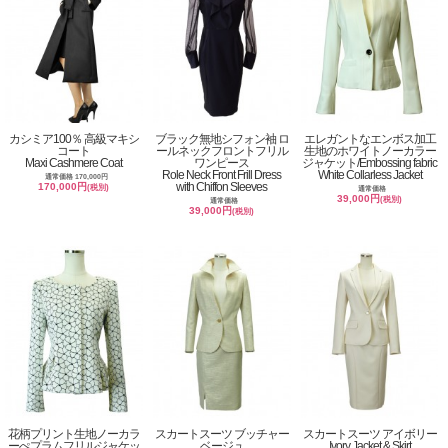
カシミア100％ 高級マキシ
ブラック無地シフォン袖 ロ
エレガントなエンボス加工
コート
ールネックフロントフリル
生地のホワイトノーカラー
Maxi Cashmere Coat
ワンピース
ジャケット/Embossing fabric
Role Neck Front Frill Dress
White Collarless Jacket
通常価格 170,000円
with Chiffon Sleeves
170,000円
(税別)
通常価格
39,000円
(税別)
通常価格
39,000円
(税別)
花柄プリント生地ノーカラ
スカートスーツ ブッチャー
スカートスーツ アイボリー
ーぺプラムフリルジャケッ
ベージュ
Ivory Jacket & Skirt