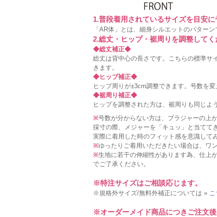
1.普段着用されているサイズを目安
「AR体」とは、細身シルエットのパターン
2.総丈・ヒップ・裾周りを調整してく
◆総丈補正◆
総丈は背中心の長さです。こちらの標準サイ
きます。
◆ヒップ補正◆
ヒップ周りが±3cm調整できます。号数を
◆裾周り補正◆
ヒップを調整された方は、裾周りも同じよ
※
号数が分からない方は、ブラジャーの上
採寸の際、メジャーを「キュッ」と当てて
実際に着用した時のフィット感を意識して
※
ゆったりご着用いただきたい場合は、ワ
※
生地に若干の伸縮性があります為、仕上が
でご了承ください。
※特注サイズはご相談応じます。
※規格外サイズ/無料外補正については »
こ
※オーダーメイド商品につきご注文後