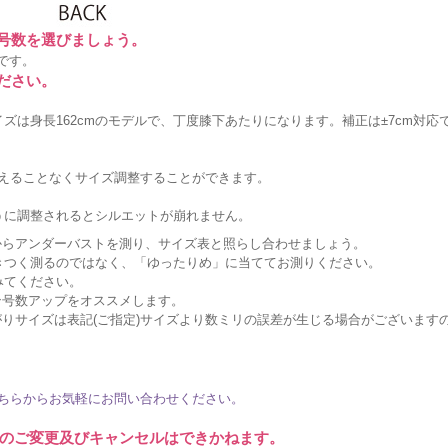
に号数を選びましょう。
です。
ださい。
ズは身長162cmのモデルで、丁度膝下あたりになります。補正は±7cm対応
変えることなくサイズ調整することができます。
うに調整されるとシルエットが崩れません。
からアンダーバストを測り、サイズ表と照らし合わせましょう。
きつく測るのではなく、「ゆったりめ」に当ててお測りください。
みてください。
ン号数アップをオススメします。
りサイズは表記(ご指定)サイズより数ミリの誤差が生じる場合がございます
ちらからお気軽にお問い合わせください。
のご変更及びキャンセルはできかねます。