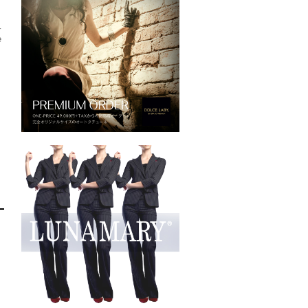
さ
二
e