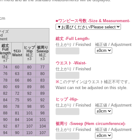
cm
■ワンピース号数 -Size & Measurement-
サイズ
ed
総丈 -Full Length-
ment
仕上がり / Finished
補正値 / Adjustment
総丈
ヒップ
裾周り
Full
ｳｴｽﾄ
Hip
Sweep
length
Waist
補正
補正
補正
±3
±3
±7
ウエスト -Waist-
74
60
80
77
仕上がり / Finished
76
63
83
80
78
66
86
83
※
このデザインはウエスト補正不可です。
80
69
89
86
Waist can not be adjusted on this style.
82
72
92
89
ヒップ -Hip-
84
75
95
92
仕上がり / Finished
補正値 / Adjustment
86
78
98
95
88
81
101
98
90
84
104
101
裾周り -Sweep (Hem circumference)-
92
87
107
104
仕上がり / Finished
補正値 / Adjustment
94
90
110
107