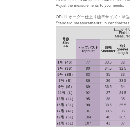
Adjust the measurements to your needs.
OP-11 オーダー仕上り標準サイズ：単位
Standard measurements: in centimeters
仕上がり
Finish
Measure
号数
Size
袖丈
AR
トップバスト
肩幅
Sleeve
Topbust
Shoulder
length
1号（4S）
77
33.5
32
3号（3S）
80
34.5
32.5
5号（SS）
83
35
33
7号（S）
86
36
33.5
9号（M）
89
36.5
34
11号（L）
92
37
34.5
13号（LL）
95
38
35
15号（3L）
98
38.5
35.5
17号（4L）
101
39.5
36
19号（5L）
104
40
36.5
21号（6L）
107
41
37