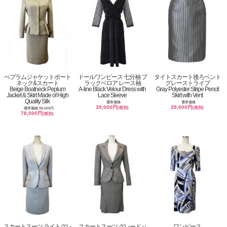
ぺプラムジャケットボート
ドールワンピース 七分袖 ブ
タイトスカート後ろベント
ネック&スカート
ラックベロア レース袖
グレーストライプ
Beige Boatneck Peplum
A-line Black Velour Dress with
Gray Polyester Stripe Pencil
Jacket & Skirt Made of High
Lace Sleeve
Skirt with Vent
Quality Silk
通常価格
通常価格
39,000円
39,000円
(税別)
(税別)
通常価格 98,000円
78,000円
(税別)
スカートスーツ ライトグレ
スカートスーツ グレードッ
ワンピース