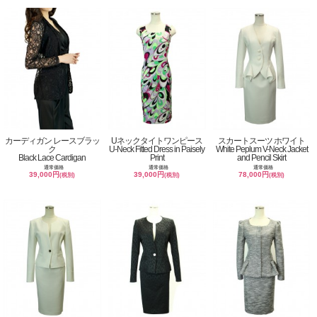
カーディガン レースブラッ
Uネックタイトワンピース
スカートスーツ ホワイト
ク
U-Neck Fitted Dress in Paisely
White Peplum V-Neck Jacket
Black Lace Cardigan
Print
and Pencil Skirt
通常価格
通常価格
通常価格
39,000円
39,000円
78,000円
(税別)
(税別)
(税別)