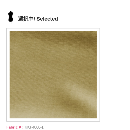
選択中/ Selected
Fabric #：
KKF4060-1