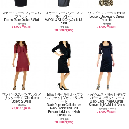
スカートスーツ フォーマル
スカートスーツ ウール&シ
ワンピーススーツ Leopard
ブラック
ルク グレー
Leopard Jacket and Dress
Formal Black Jacket & Skirt
WOOL & SILK Gray Jacket &
Ensemble
Skirt
通常価格
通常価格
78,000円
78,000円
(税別)
(税別)
通常価格
78,000円
(税別)
ワンピーススーツ アルミグ
【高級シルク生地】ぺプラ
ハイウエスト切替七分袖ワ
リッターラメ / Glitterlame
ムジャケットVカット&スカ
ンピース ブラックレース
Bolero & Dress
ート
Black Lace Three Quarter
Black Peplum Collarless V
Sleeve High Waisted Dress
通常価格
Neck Jacket and Skirt
78,000円
(税別)
通常価格 45,000円
Ensemble Made of High
39,000円
(税別)
Quality Silk
通常価格
78,000円
(税別)