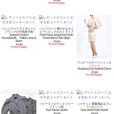
通常価格
78,000円
(税別)
パンツスーツ アイボリーと
パンツスーツ 爽やかなネイ
ブラックの千鳥格子柄
ビーにピンクのストライプ
Jacket & Pants in
Fresh Navy Jacket And Pants
Houndstooth Pattern, Ivory &
Ensemble in Pink Stripe
Black
通常価格
78,000円
(税別)
通常価格
78,000円
(税別)
ワンピーススーツ シャンタ
ンドット
Shantung Dot Jacket & Dress
通常価格
78,000円
(税別)
ツイードジャケット ツイー
ジャケット 重量感あるグレ
ドドット柄
ーベルベット
Red Tweed Jacket
Gray Velvet Solid Jacket
通常価格
通常価格