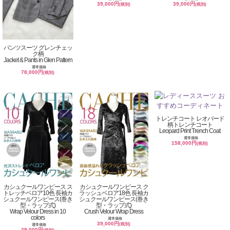
39,000円
39,000円
(税別)
(税別)
パンツスーツ グレンチェッ
ク柄
Jacket & Pants in Glen Pattern
通常価格
78,000円
(税別)
トレンチコート レオパード
柄トレンチコート
Leopard Print Trench Coat
通常価格
158,000円
(税別)
カシュクールワンピース ス
カシュクールワンピース ク
トレッチベロア10色 長袖カ
ラッシュベロア18色 長袖カ
シュクールワンピース(巻き
シュクールワンピース(巻き
型・ラップ式)
型・ラップ式)
Wrap Velour Dress in 10
Crush Velour Wrap Dress
colors
通常価格
39,000円
(税別)
通常価格
39,000円