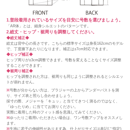
1.普段着用されているサイズを目安に号数を選びましょう。
「AR体」とは、細身シルエットのパターンです。
2.総丈・ヒップ・裾周りを調整してください。
◆総丈補正◆
総丈は背中心の長さです。こちらの標準サイズは身長162cmのモデル
で、丁度膝下あたりになります。補正は±7cm対応できます。
◆ヒップ補正◆
ヒップ周りが±3cm調整できます。号数を変えることなくサイズ調整
することができます。
◆裾周り補正◆
ヒップを調整された方は、裾周りも同じように調整されるとシルエッ
トが崩れません。
※
号数が分からない方は、ブラジャーの上からアンダーバストを測
り、サイズ表と照らし合わせましょう。
採寸の際、メジャーを「キュッ」と当ててきつく測るのではなく、
「ゆったりめ」に当ててお測りください。
実際に着用した時のフィット感を意識してみてください。
※
ゆったりご着用いただきたい場合は、ワン号数アップをオススメし
ます。
※
生地に若干の伸縮性があります為、仕上がりサイズは表記(ご指定)