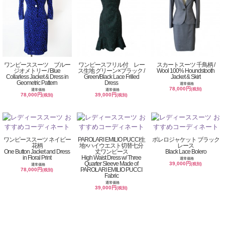
ワンピーススーツ ブルー
ワンピースフリル付 レー
スカートスーツ 千鳥柄 /
ジオメトリー / Blue
ス生地 グリーン×ブラック /
Wool 100% Houndstooth
Collarless Jacket & Dress in
Green/Black Lace Frilled
Jacket & Skirt
Geometric Pattern
Dress
通常価格
78,000円
(税別)
通常価格
通常価格
78,000円
39,000円
(税別)
(税別)
ワンピーススーツ ネイビー
PAROLARI EMILIO PUCCI生
ボレロジャケット ブラック
花柄
地×ハイウエスト切替七分
レース
One Button Jacket and Dress
丈ワンピース
Black Lace Bolero
in Floral Print
High Waist Dress w/ Three
通常価格
Quarter Sleeve Made of
39,000円
(税別)
通常価格
PAROLARI EMILIO PUCCI
78,000円
(税別)
Fabric
通常価格
39,000円
(税別)