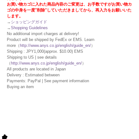
お買い物カゴに入れた商品内容のご変更は、お手数ですがお買い物カ
ゴの中身を一度"削除"していただきましてから、再入力をお願いいた
します。
→
ショッピングガイド
→
Shopping Guidelines
No additional import charges at delivery!
Product will be shipped by FedEx or EMS. Learn
more（
http://www.anys.co.jp/english/guide_en/
）
Shipping : JPY1,000(approx. $10.00) EMS
Shipping to US | see details
（
http://www.anys.co.jp/english/guide_en/
）
All products are located in Japan
Delivery : Estimated between
Payments: PayPal | See payment information
Buying an item