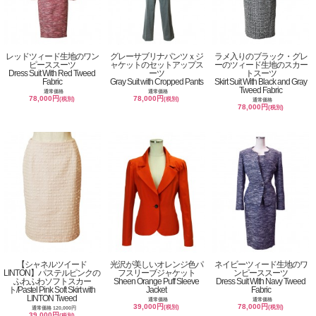
レッドツィード生地のワン
グレーサブリナパンツｘジ
ラメ入りのブラック・グレ
ピーススーツ
ャケットのセットアップス
ーのツィード生地のスカー
Dress Suit With Red Tweed
ーツ
トスーツ
Fabric
Gray Suit with Cropped Pants
Skirt Suit With Black and Gray
Tweed Fabric
通常価格
通常価格
78,000円
78,000円
(税別)
(税別)
通常価格
78,000円
(税別)
【シャネルツイード
光沢が美しいオレンジ色パ
ネイビーツィード生地のワ
LINTON】パステルピンクの
フスリーブジャケット
ンピーススーツ
ふわふわソフトスカー
Sheen Orange Puff Sleeve
Dress Suit With Navy Tweed
ト/Pastel Pink Soft Skirt with
Jacket
Fabric
LINTON Tweed
通常価格
通常価格
39,000円
78,000円
(税別)
(税別)
通常価格 120,000円
39,000円
(税別)