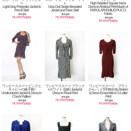
ー
ト
High Waisted Square Neck
Light Gray Polyester Jacket &
Gray Dot Single Breasted
Dress in Abstract Print Made of
Pencil Skirt
Jacket and Flare Skirt
PAROLARI EMILIO PUCCI
Fabric
通常価格
通常価格
78,000円
78,000円
(税別)
(税別)
通常価格
39,000円
(税別)
ワンピーススーツ ピンクと
ワンピーススーツ ブラック
ワンピーススーツ ブラッ
ネイビーの格子柄 /
×ホワイト 花柄 / Jacket &
ク×レッドS字柄生地 / Bolero
Unstructured Jacket & Dress in
Dress in Floral Print
& Dress Ensemble in S-Letter
Check Pattern
Print
通常価格
78,000円
(税別)
通常価格
通常価格
78,000円
78,000円
(税別)
(税別)