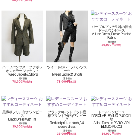
(税別)
パープルプッチ生地の長袖
ドールワンピース
A-Line Dress, Purple Parolari
Fabric
通常価格
39,000円
(税別)
ハーフパンツスーツ ナポレ
ツイードのハーフパンツス
オンカラージャケット
ーツ
Tweed Jacket & Shorts
Tweed Jacket & Shorts
通常価格
通常価格
78,000円
78,000円
(税別)
(税別)
黒織柄フリル付きワンピー
ブラック×レッドドット模
ドールワンピース
ス
様プリント7分袖ワンピー
PAROLARI EMILIO PUCCI生
Black Dress With Frill
ス
地
Red dot print on black,3/4
A-line Dress in PAROLARI
通常価格
sleeve dress
EMILIO PUCCI
39,000円
(税別)
通常価格
通常価格
39,000円
39,000円
(税別)
(税別)