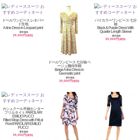
ドールワンピース レオパー
バイカラーワンピース 七分
ド生地
袖
A-line Dress in Leopard print
Black & Purple Dress With
Quarter Length Sleeve
通常価格
39,000円
(税別)
通常価格
39,000円
(税別)
ドールワンピース 七分袖 ベ
ージュ幾何学柄
Beige A-line Dress in
Geometric print
通常価格
39,000円
(税別)
カシュクール半袖センター
フリルタイト PAROLARI
EMILIO PUCCI
Fitted Wrap Dress with Frill at
Front PAROLARI EMILIO
PUCCI
通常価格
39,000円
(税別)