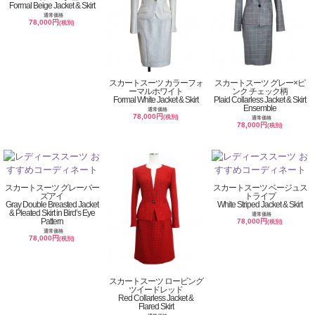
Formal Beige Jacket & Skirt
通常価格
78,000円
(税別)
スカートスーツ カラーフォ
スカートスーツ グレー×ピ
ーマルホワイト
ンク チェック柄
Formal White Jacket & Skirt
Plaid Collarless Jacket & Skirt
Ensemble
通常価格
78,000円
(税別)
通常価格
78,000円
(税別)
スカートスーツ グレーバー
スカートスーツ ベージュス
ズアイ
トライプ
Gray Double Breasted Jacket
White Striped Jacket & Skirt
& Pleated Skirt in Bird’s Eye
通常価格
Pattern
78,000円
(税別)
通常価格
78,000円
(税別)
スカートスーツ ロービング
ツイードレッド
Red Collarless Jacket &
Flared Skirt