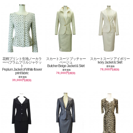
花柄プリント生地ノーカラ
スカートスーツ ブッチャー
スカートスーツ アイボリー
ーぺプラムフリルジャケッ
ベージュ
Ivory Jacket & Skirt
ト
Butcher Beige Jacket & Skirt
通常価格
Peplum Jacket of White flower
78,000円
(税別)
通常価格
print fabric
78,000円
(税別)
通常価格
39,000円
(税別)