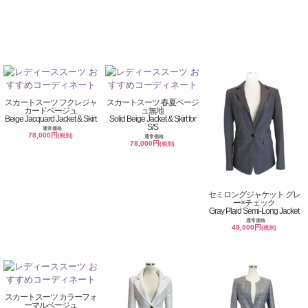
スカートスーツ フクレジャ
スカートスーツ 春夏ベージ
カードベージュ
ュ無地
Beige Jacquard Jacket & Skirt
Solid Beige Jacket & Skirt for
S/S
通常価格
78,000円
(税別)
通常価格
78,000円
(税別)
セミロングジャケット グレ
ー×チェック
Gray Plaid Semi-Long Jacket
通常価格
49,000円
(税別)
スカートスーツ カラーフォ
ーマルベージュ