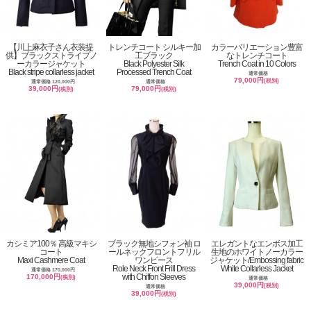
【川上麻衣子さん衣装提
トレンチコート シルキー加
カラーバリエーション豊富
供】ブラックストライプノ
工ブラック
なトレンチコート
ーカラージャケット
Black Polyester Silk
Trench Coat in 10 Colors
Black stripe collarless jacket
Processed Trench Coat
通常価格
79,000円
(税別)
通常価格 120,000円
通常価格
39,000円
79,000円
(税別)
(税別)
カシミア100％ 高級マキシ
ブラック無地シフォン袖 ロ
エレガントなエンボス加工
コート
ールネックフロントフリル
生地のホワイトノーカラー
Maxi Cashmere Coat
ワンピース
ジャケット/Embossing fabric
Role Neck Front Frill Dress
White Collarless Jacket
通常価格 170,000円
with Chiffon Sleeves
170,000円
(税別)
通常価格
39,000円
(税別)
通常価格
39,000円
(税別)