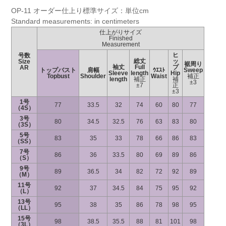
OP-11 オーダー仕上り標準サイズ：単位cm
Standard measurements: in centimeters
仕上がりサイズ
Finished
Measurement
ヒ
号数
総丈
ッ
Size
裾周り
袖丈
Full
プ
AR
トップバスト
肩幅
ｳｴｽﾄ
Sweep
Sleeve
length
Hip
Topbust
Shoulder
Waist
補正
length
補正
補
±3
±7
正
±3
1号
77
33.5
32
74
60
80
77
（4S）
3号
80
34.5
32.5
76
63
83
80
（3S）
5号
83
35
33
78
66
86
83
（SS）
7号
86
36
33.5
80
69
89
86
（S）
9号
89
36.5
34
82
72
92
89
（M）
11号
92
37
34.5
84
75
95
92
（L）
13号
95
38
35
86
78
98
95
（LL）
15号
98
38.5
35.5
88
81
101
98
（3L）