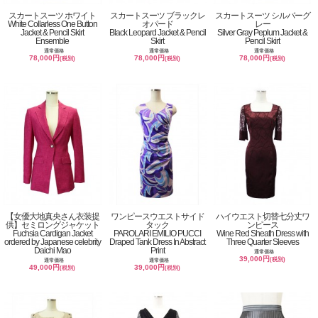
スカートスーツ ホワイト
スカートスーツ ブラックレ
スカートスーツ シルバーグ
White Collarless One Button
オパード
レー
Jacket & Pencil Skirt
Black Leopard Jacket & Pencil
Silver Gray Peplum Jacket &
Ensemble
Skirt
Pencil Skirt
通常価格
通常価格
通常価格
78,000円
78,000円
78,000円
(税別)
(税別)
(税別)
【女優大地真央さん衣装提
ワンピースウエストサイド
ハイウエスト切替七分丈ワ
供】セミロングジャケット
タック
ンピース
Fuchsia Cardigan Jacket
PAROLARI EMILIO PUCCI
Wine Red Sheath Dress with
ordered by Japanese celebrity
Draped Tank Dress In Abstract
Three Quarter Sleeves
Daichi Mao
Print
通常価格
39,000円
(税別)
通常価格
通常価格
49,000円
39,000円
(税別)
(税別)