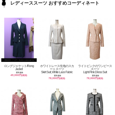
レディーススーツ おすすめコーディネート
ロングジャケット/Rong
ホワイトレース生地のスカ
ライトピンクのワンピース
Jacket
ートスーツ
スーツ
Skirt Suit, White Lace Fabric
Light Pink Dress Suit
通常価格
49,000円
(税別)
通常価格
通常価格
78,000円
78,000円
(税別)
(税別)