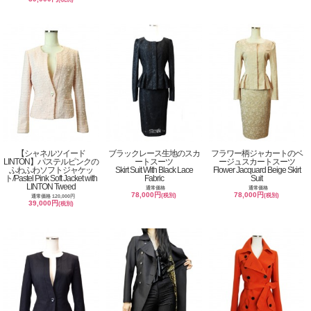
【シャネルツイード
ブラックレース生地のスカ
フラワー柄ジャカートのベ
LINTON】パステルピンクの
ートスーツ
ージュスカートスーツ
ふわふわソフトジャケッ
Skirt Suit With Black Lace
Flower Jacquard Beige Skirt
ト/Pastel Pink Soft Jacket with
Fabric
Suit
LINTON Tweed
通常価格
通常価格
78,000円
78,000円
(税別)
(税別)
通常価格 120,000円
39,000円
(税別)