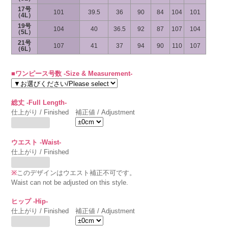
17号
101
39.5
36
90
84
104
101
（4L）
19号
104
40
36.5
92
87
107
104
（5L）
21号
107
41
37
94
90
110
107
（6L）
■ワンピース号数 -Size & Measurement-
総丈 -Full Length-
仕上がり / Finished
補正値 / Adjustment
ウエスト -Waist-
仕上がり / Finished
※
このデザインはウエスト補正不可です。
Waist can not be adjusted on this style.
ヒップ -Hip-
仕上がり / Finished
補正値 / Adjustment