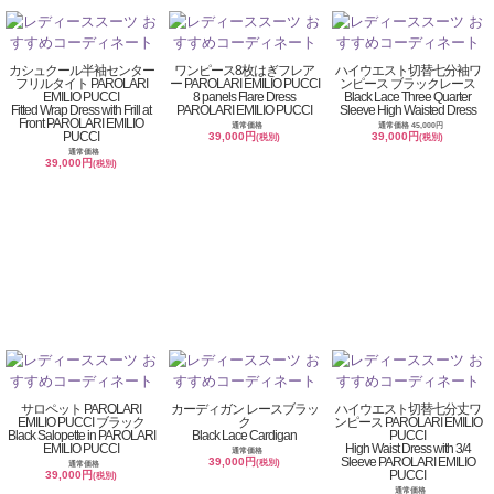
カシュクール半袖センター
ワンピース8枚はぎフレア
ハイウエスト切替七分袖ワ
フリルタイト PAROLARI
ー PAROLARI EMILIO PUCCI
ンピース ブラックレース
EMILIO PUCCI
8 panels Flare Dress
Black Lace Three Quarter
Fitted Wrap Dress with Frill at
PAROLARI EMILIO PUCCI
Sleeve High Waisted Dress
Front PAROLARI EMILIO
通常価格
通常価格 45,000円
PUCCI
39,000円
39,000円
(税別)
(税別)
通常価格
39,000円
(税別)
サロペット PAROLARI
カーディガン レースブラッ
ハイウエスト切替七分丈ワ
EMILIO PUCCI ブラック
ク
ンピース PAROLARI EMILIO
Black Salopette in PAROLARI
Black Lace Cardigan
PUCCI
EMILIO PUCCI
High Waist Dress with 3/4
通常価格
Sleeve PAROLARI EMILIO
39,000円
(税別)
通常価格
PUCCI
39,000円
(税別)
通常価格