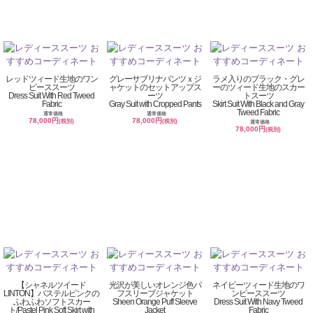
レッドツィード生地のワン
グレーサブリナパンツｘジ
ラメ入りのブラック・グレ
ピーススーツ
ャケットのセットアップス
ーのツィード生地のスカー
Dress Suit With Red Tweed
ーツ
トスーツ
Fabric
Gray Suit with Cropped Pants
Skirt Suit With Black and Gray
Tweed Fabric
通常価格
通常価格
78,000円
78,000円
(税別)
(税別)
通常価格
78,000円
(税別)
【シャネルツイード
光沢が美しいオレンジ色パ
ネイビーツィード生地のワ
LINTON】パステルピンクの
フスリーブジャケット
ンピーススーツ
ふわふわソフトスカー
Sheen Orange Puff Sleeve
Dress Suit With Navy Tweed
ト/Pastel Pink Soft Skirt with
Jacket
Fabric