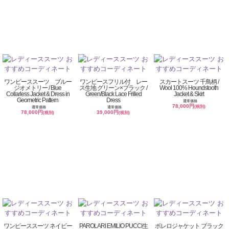
ワンピーススーツ ブルー
ワンピースフリル付 レー
スカートスーツ 千鳥柄 /
ジオメトリー / Blue
ス生地 グリーン×ブラック /
Wool 100% Houndstooth
Collarless Jacket & Dress in
Green/Black Lace Frilled
Jacket & Skirt
Geometric Pattern
Dress
通常価格
78,000円
(税別)
通常価格
通常価格
78,000円
39,000円
(税別)
(税別)
ワンピーススーツ ネイビー
PAROLARI EMILIO PUCCI生
ボレロジャケット ブラック