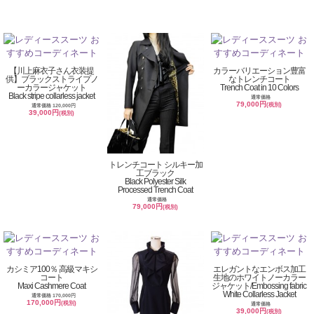
【川上麻衣子さん衣装提
カラーバリエーション豊富
供】ブラックストライプノ
なトレンチコート
ーカラージャケット
Trench Coat in 10 Colors
Black stripe collarless jacket
通常価格
79,000円
(税別)
通常価格 120,000円
39,000円
(税別)
トレンチコート シルキー加
工ブラック
Black Polyester Silk
Processed Trench Coat
通常価格
79,000円
(税別)
カシミア100％ 高級マキシ
エレガントなエンボス加工
コート
生地のホワイトノーカラー
Maxi Cashmere Coat
ジャケット/Embossing fabric
White Collarless Jacket
通常価格 170,000円
170,000円
(税別)
通常価格
39,000円
(税別)