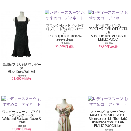
ブラック×レッドドット模
ドールワンピース
様プリント7分袖ワンピー
PAROLARI EMILIO PUCCI生
ス
地
Red dot print on black,3/4
A-line Dress in PAROLARI
sleeve dress
EMILIO PUCCI
通常価格
通常価格
39,000円
39,000円
(税別)
(税別)
黒織柄フリル付きワンピー
ス
Black Dress With Frill
通常価格
39,000円
(税別)
ワンピーススーツ ホワイト
ストール付きツーピース
&ブラックレース
PAROLARI EMILIO PUCCI
White and Blacklace Jacket &
3 items ensemble: Top, skirt &
Dress
stole made of PAROLARI
EMILIO PUCCI fabric
通常価格
78,000円
(税別)
通常価格