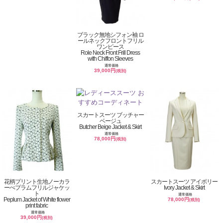
ブラック無地シフォン袖 ロ
ールネックフロントフリル
ワンピース
Role Neck Front Frill Dress
with Chiffon Sleeves
通常価格
39,000円
(税別)
スカートスーツ ブッチャー
ベージュ
Butcher Beige Jacket & Skirt
通常価格
78,000円
(税別)
花柄プリント生地ノーカラ
スカートスーツ アイボリー
ーぺプラムフリルジャケッ
Ivory Jacket & Skirt
ト
通常価格
Peplum Jacket of White flower
78,000円
(税別)
print fabric
通常価格
39,000円
(税別)