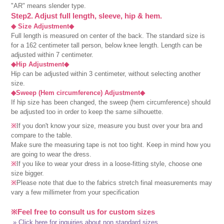
"AR" means slender type.
Step2. Adjust full length, sleeve, hip & hem.
◆ Size Adjustment◆
Full length is measured on center of the back. The standard size is
for a 162 centimeter tall person, below knee length. Length can be
adjusted within 7 centimeter.
◆Hip Adjustment◆
Hip can be adjusted within 3 centimeter, without selecting another
size.
◆Sweep (Hem circumference) Adjustment◆
If hip size has been changed, the sweep (hem circumference) should
be adjusted too in order to keep the same silhouette.
※
If you don't know your size, measure you bust over your bra and
compare to the table.
Make sure the measuring tape is not too tight. Keep in mind how you
are going to wear the dress.
※
If you like to wear your dress in a loose-fitting style, choose one
size bigger.
※
Please note that due to the fabrics stretch final measurements may
vary a few millimeter from your specification
※Feel free to consult us for custom sizes
» Click here for inquiries about non standard sizes.