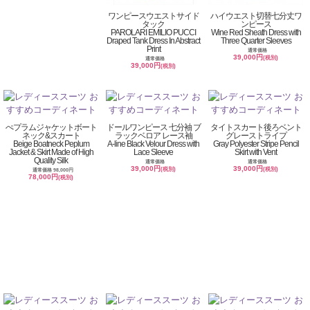
ワンピースウエストサイド
ハイウエスト切替七分丈ワ
タック
ンピース
PAROLARI EMILIO PUCCI
Wine Red Sheath Dress with
Draped Tank Dress In Abstract
Three Quarter Sleeves
Print
通常価格
39,000円
(税別)
通常価格
39,000円
(税別)
ぺプラムジャケットボート
ドールワンピース 七分袖 ブ
タイトスカート後ろベント
ネック&スカート
ラックベロア レース袖
グレーストライプ
Beige Boatneck Peplum
A-line Black Velour Dress with
Gray Polyester Stripe Pencil
Jacket & Skirt Made of High
Lace Sleeve
Skirt with Vent
Quality Silk
通常価格
通常価格
39,000円
39,000円
(税別)
(税別)
通常価格 98,000円
78,000円
(税別)