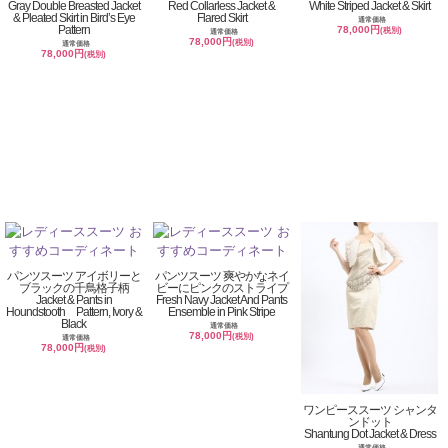
Gray Double Breasted Jacket
Red Collarless Jacket &
White Striped Jacket & Skirt
& Pleated Skirt in Bird’s Eye
Flared Skirt
通常価格
Pattern
78,000円
(税別)
通常価格
78,000円
(税別)
通常価格
78,000円
(税別)
パンツスーツ アイボリーと
パンツスーツ 爽やかなネイ
ブラックの千鳥格子柄
ビーにピンクのストライプ
Jacket & Pants in
Fresh Navy Jacket And Pants
Houndstooth Pattern, Ivory &
Ensemble in Pink Stripe
Black
通常価格
78,000円
(税別)
通常価格
78,000円
(税別)
ワンピーススーツ シャンタ
ンドット
Shantung Dot Jacket & Dress
通常価格