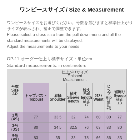
ワンピースサイズ / Size & Measurement
ワンピースサイズをお選びください。号数を選びますと標準仕上がり
サイズが表示され、補正で調整できます。
Please select a dress size from the pull-down menu and all the
standard measurements will be displayed.
Adjust the measurements to your needs.
OP-11 オーダー仕上り標準サイズ：単位cm
Standard measurements: in centimeters
仕上がりサイズ
Finished
Measurement
ヒ
号数
総丈
ッ
Size
裾周り
袖丈
Full
プ
AR
トップバスト
肩幅
ｳｴｽﾄ
Sweep
Sleeve
length
Hip
Topbust
Shoulder
Waist
補正
length
補正
補
±3
±7
正
±3
1号
77
33.5
32
74
60
80
77
（4S）
3号
80
34.5
32.5
76
63
83
80
（3S）
5号
83
35
33
78
66
86
83
（SS）