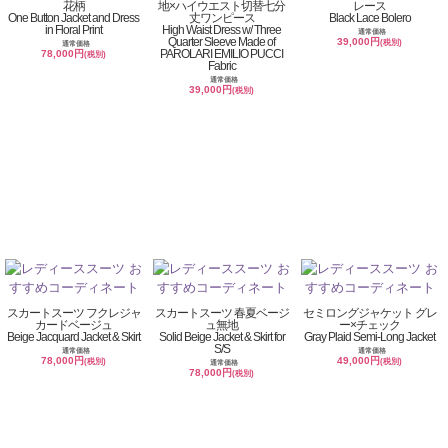
花柄
地×ハイウエスト切替七分
レース
One Button Jacket and Dress
丈ワンピース
Black Lace Bolero
in Floral Print
High Waist Dress w/ Three
通常価格
Quarter Sleeve Made of
39,000円
(税別)
通常価格
PAROLARI EMILIO PUCCI
78,000円
(税別)
Fabric
通常価格
39,000円
(税別)
スカートスーツ フクレジャ
スカートスーツ 春夏ベージ
セミロングジャケット グレ
カードベージュ
ュ無地
ー×チェック
Beige Jacquard Jacket & Skirt
Solid Beige Jacket & Skirt for
Gray Plaid Semi-Long Jacket
S/S
通常価格
通常価格
78,000円
49,000円
(税別)
(税別)
通常価格
78,000円
(税別)