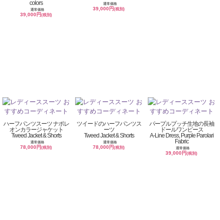
colors
通常価格
39,000円
(税別)
通常価格
39,000円
(税別)
ハーフパンツスーツ ナポレ
ツイードのハーフパンツス
パープルプッチ生地の長袖
オンカラージャケット
ーツ
ドールワンピース
Tweed Jacket & Shorts
Tweed Jacket & Shorts
A-Line Dress, Purple Parolari
Fabric
通常価格
通常価格
78,000円
78,000円
(税別)
(税別)
通常価格
39,000円
(税別)