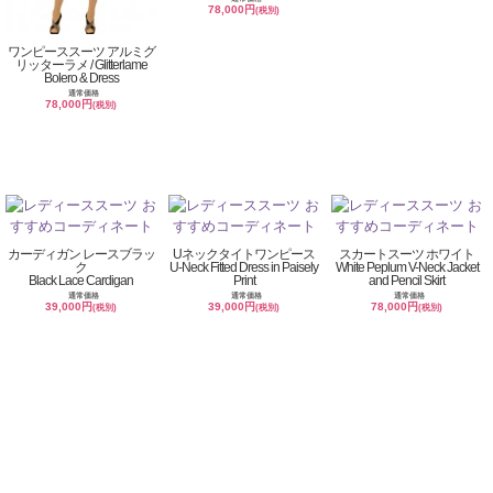
78,000円
(税別)
ワンピーススーツ アルミグ
リッターラメ / Glitterlame
Bolero & Dress
通常価格
78,000円
(税別)
カーディガン レースブラッ
Uネックタイトワンピース
スカートスーツ ホワイト
ク
U-Neck Fitted Dress in Paisely
White Peplum V-Neck Jacket
Black Lace Cardigan
Print
and Pencil Skirt
通常価格
通常価格
通常価格
39,000円
39,000円
78,000円
(税別)
(税別)
(税別)