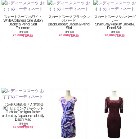
スカートスーツ ホワイト
スカートスーツ ブラックレ
スカートスーツ シルバーグ
White Collarless One Button
オパード
レー
Jacket & Pencil Skirt
Black Leopard Jacket & Pencil
Silver Gray Peplum Jacket &
Ensemble
Skirt
Pencil Skirt
通常価格
通常価格
通常価格
78,000円
78,000円
78,000円
(税別)
(税別)
(税別)
【女優大地真央さん衣装提
供】セミロングジャケット
Fuchsia Cardigan Jacket
ordered by Japanese celebrity
Daichi Mao
通常価格
49,000円
(税別)