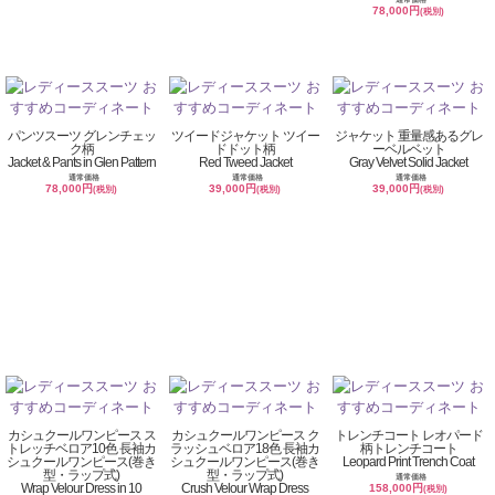
78,000円
(税別)
パンツスーツ グレンチェッ
ツイードジャケット ツイー
ジャケット 重量感あるグレ
ク柄
ドドット柄
ーベルベット
Jacket & Pants in Glen Pattern
Red Tweed Jacket
Gray Velvet Solid Jacket
通常価格
通常価格
通常価格
78,000円
39,000円
39,000円
(税別)
(税別)
(税別)
カシュクールワンピース ス
カシュクールワンピース ク
トレンチコート レオパード
トレッチベロア10色 長袖カ
ラッシュベロア18色 長袖カ
柄トレンチコート
シュクールワンピース(巻き
シュクールワンピース(巻き
Leopard Print Trench Coat
型・ラップ式)
型・ラップ式)
通常価格
Wrap Velour Dress in 10
Crush Velour Wrap Dress
158,000円
(税別)