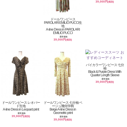
39,000円
(税別)
ドールワンピース
PAROLARI EMILIO PUCCI生
地
A-line Dress in PAROLARI
EMILIO PUCCI
通常価格
39,000円
(税別)
バイカラーワンピース 七分
袖
Black & Purple Dress With
Quarter Length Sleeve
通常価格
39,000円
(税別)
ドールワンピース レオパー
ドールワンピース 七分袖 ベ
ド生地
ージュ幾何学柄
A-line Dress in Leopard print
Beige A-line Dress in
Geometric print
通常価格
39,000円
(税別)
通常価格
39,000円
(税別)