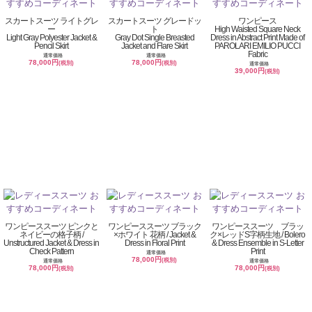
スカートスーツ ライトグレ
スカートスーツ グレードッ
ワンピース
ー
ト
High Waisted Square Neck
Light Gray Polyester Jacket &
Gray Dot Single Breasted
Dress in Abstract Print Made of
Pencil Skirt
Jacket and Flare Skirt
PAROLARI EMILIO PUCCI
Fabric
通常価格
通常価格
78,000円
78,000円
(税別)
(税別)
通常価格
39,000円
(税別)
ワンピーススーツ ピンクと
ワンピーススーツ ブラック
ワンピーススーツ ブラッ
ネイビーの格子柄 /
×ホワイト 花柄 / Jacket &
ク×レッドS字柄生地 / Bolero
Unstructured Jacket & Dress in
Dress in Floral Print
& Dress Ensemble in S-Letter
Check Pattern
Print
通常価格
78,000円
(税別)
通常価格
通常価格
78,000円
78,000円
(税別)
(税別)