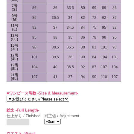
7号
86
36
33.5
80
69
89
86
（S）
9号
89
36.5
34
82
72
92
89
（M）
11号
92
37
34.5
84
75
95
92
（L）
13号
95
38
35
86
78
98
95
（LL）
15号
98
38.5
35.5
88
81
101
98
（3L）
17号
101
39.5
36
90
84
104
101
（4L）
19号
104
40
36.5
92
87
107
104
（5L）
21号
107
41
37
94
90
110
107
（6L）
■ワンピース号数 -Size & Measurement-
総丈 -Full Length-
仕上がり / Finished
補正値 / Adjustment
ウエスト -Waist-