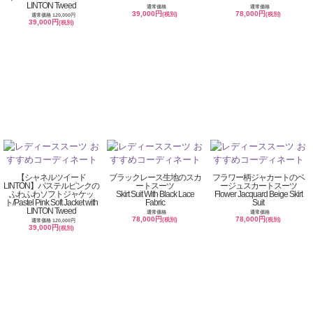
LINTON Tweed
通常価格
通常価格
39,000円
78,000円
(税別)
(税別)
通常価格 120,000円
39,000円
(税別)
【シャネルツイード
ブラックレース生地のスカ
フラワー柄ジャカートのベ
LINTON】パステルピンクの
ートスーツ
ージュスカートスーツ
ふわふわソフトジャケッ
Skirt Suit With Black Lace
Flower Jacquard Beige Skirt
ト/Pastel Pink Soft Jacket with
Fabric
Suit
LINTON Tweed
通常価格
通常価格
78,000円
78,000円
(税別)
(税別)
通常価格 120,000円
39,000円
(税別)