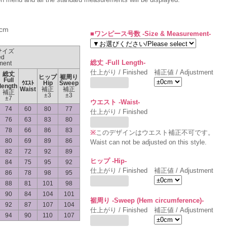
cm
■ワンピース号数 -Size & Measurement-
サイズ
ed
総丈 -Full Length-
ment
仕上がり / Finished
補正値 / Adjustment
総丈
ヒップ
裾周り
Full
ｳｴｽﾄ
Hip
Sweep
length
Waist
補正
補正
補正
±3
±3
±7
ウエスト -Waist-
74
60
80
77
仕上がり / Finished
76
63
83
80
78
66
86
83
※
このデザインはウエスト補正不可です。
80
69
89
86
Waist can not be adjusted on this style.
82
72
92
89
ヒップ -Hip-
84
75
95
92
仕上がり / Finished
補正値 / Adjustment
86
78
98
95
88
81
101
98
90
84
104
101
裾周り -Sweep (Hem circumference)-
92
87
107
104
仕上がり / Finished
補正値 / Adjustment
94
90
110
107