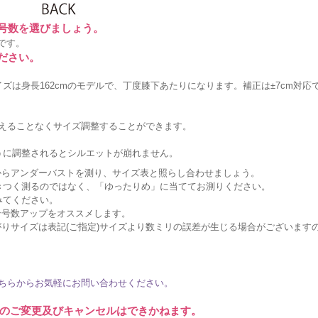
に号数を選びましょう。
です。
ださい。
ズは身長162cmのモデルで、丁度膝下あたりになります。補正は±7cm対応
変えることなくサイズ調整することができます。
うに調整されるとシルエットが崩れません。
からアンダーバストを測り、サイズ表と照らし合わせましょう。
きつく測るのではなく、「ゆったりめ」に当ててお測りください。
みてください。
ン号数アップをオススメします。
りサイズは表記(ご指定)サイズより数ミリの誤差が生じる場合がございます
ちらからお気軽にお問い合わせください。
のご変更及びキャンセルはできかねます。