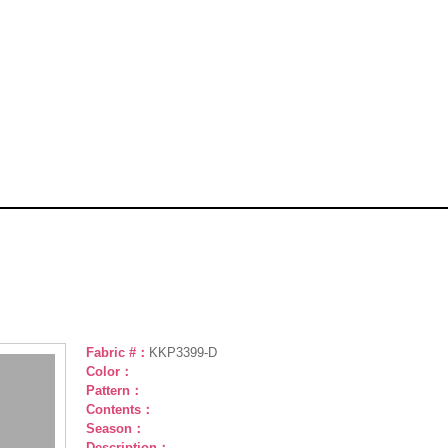
Fabric #：
KKP3399-D
Color：
Pattern：
Contents：
Season：
Description：