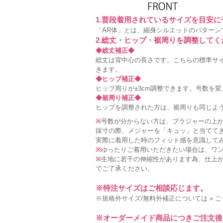
1.普段着用されているサイズを目安
「AR体」とは、細身シルエットのパターン
2.総丈・ヒップ・裾周りを調整してく
◆総丈補正◆
総丈は背中心の長さです。こちらの標準サイ
きます。
◆ヒップ補正◆
ヒップ周りが±3cm調整できます。号数を
◆裾周り補正◆
ヒップを調整された方は、裾周りも同じよ
※
号数が分からない方は、ブラジャーの上
採寸の際、メジャーを「キュッ」と当てて
実際に着用した時のフィット感を意識して
※
ゆったりご着用いただきたい場合は、ワ
※
生地に若干の伸縮性があります為、仕上が
でご了承ください。
※特注サイズはご相談応じます。
※規格外サイズ/無料外補正については »
こ
※オーダーメイド商品につきご注文後