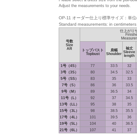
Adjust the measurements to your needs.
OP-11 オーダー仕上り標準サイズ：単位
Standard measurements: in centimeters
仕上がり
Finish
Measure
号数
Size
袖丈
AR
トップバスト
肩幅
Sleeve
Topbust
Shoulder
length
1号（4S）
77
33.5
32
3号（3S）
80
34.5
32.5
5号（SS）
83
35
33
7号（S）
86
36
33.5
9号（M）
89
36.5
34
11号（L）
92
37
34.5
13号（LL）
95
38
35
15号（3L）
98
38.5
35.5
17号（4L）
101
39.5
36
19号（5L）
104
40
36.5
21号（6L）
107
41
37