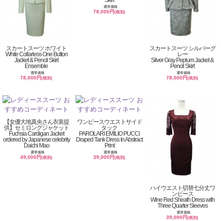
Skirt
通常価格
78,000円
(税別)
スカートスーツ ホワイト
スカートスーツ シルバーグ
White Collarless One Button
レー
Jacket & Pencil Skirt
Silver Gray Peplum Jacket &
Ensemble
Pencil Skirt
通常価格
通常価格
78,000円
78,000円
(税別)
(税別)
【女優大地真央さん衣装提
ワンピースウエストサイド
供】セミロングジャケット
タック
Fuchsia Cardigan Jacket
PAROLARI EMILIO PUCCI
ordered by Japanese celebrity
Draped Tank Dress In Abstract
Daichi Mao
Print
通常価格
通常価格
49,000円
39,000円
(税別)
(税別)
ハイウエスト切替七分丈ワ
ンピース
Wine Red Sheath Dress with
Three Quarter Sleeves
通常価格
39,000円
(税別)