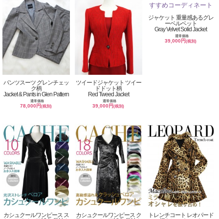
ジャケット 重量感あるグレ
ーベルベット
Gray Velvet Solid Jacket
通常価格
39,000円
(税別)
パンツスーツ グレンチェッ
ツイードジャケット ツイー
ク柄
ドドット柄
Jacket & Pants in Glen Pattern
Red Tweed Jacket
通常価格
通常価格
78,000円
39,000円
(税別)
(税別)
カシュクールワンピース ス
カシュクールワンピース ク
トレンチコート レオパード