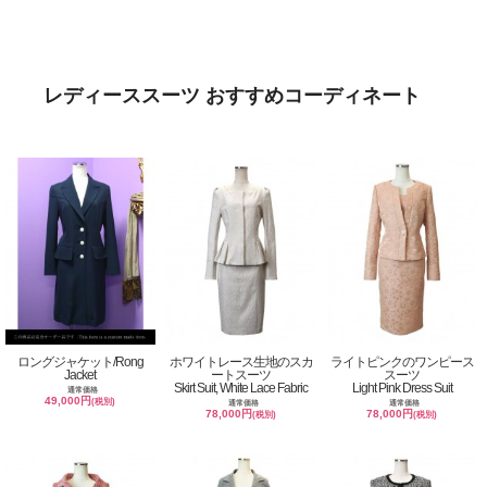
レディーススーツ おすすめコーディネート
ロングジャケット/Rong
ホワイトレース生地のスカ
ライトピンクのワンピース
Jacket
ートスーツ
スーツ
Skirt Suit, White Lace Fabric
Light Pink Dress Suit
通常価格
49,000円
(税別)
通常価格
通常価格
78,000円
78,000円
(税別)
(税別)