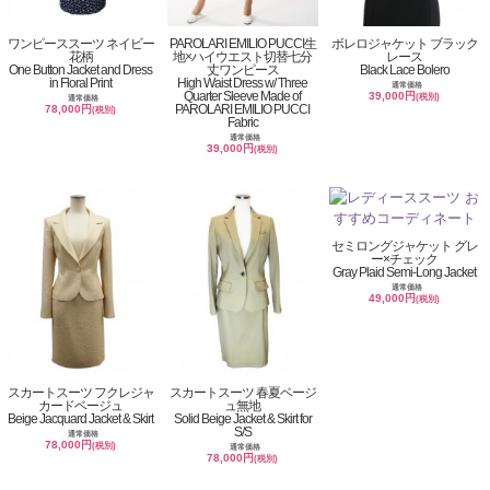
ワンピーススーツ ネイビー
PAROLARI EMILIO PUCCI生
ボレロジャケット ブラック
花柄
地×ハイウエスト切替七分
レース
One Button Jacket and Dress
丈ワンピース
Black Lace Bolero
in Floral Print
High Waist Dress w/ Three
通常価格
Quarter Sleeve Made of
39,000円
(税別)
通常価格
PAROLARI EMILIO PUCCI
78,000円
(税別)
Fabric
通常価格
39,000円
(税別)
セミロングジャケット グレ
ー×チェック
Gray Plaid Semi-Long Jacket
通常価格
49,000円
(税別)
スカートスーツ フクレジャ
スカートスーツ 春夏ベージ
カードベージュ
ュ無地
Beige Jacquard Jacket & Skirt
Solid Beige Jacket & Skirt for
S/S
通常価格
78,000円
(税別)
通常価格
78,000円
(税別)