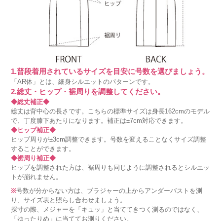
1.普段着用されているサイズを目安に号数を選びましょう。
「AR体」とは、細身シルエットのパターンです。
2.総丈・ヒップ・裾周りを調整してください。
◆総丈補正◆
総丈は背中心の長さです。こちらの標準サイズは身長162cmのモデル
で、丁度膝下あたりになります。補正は±7cm対応できます。
◆ヒップ補正◆
ヒップ周りが±3cm調整できます。号数を変えることなくサイズ調整
することができます。
◆裾周り補正◆
ヒップを調整された方は、裾周りも同じように調整されるとシルエッ
トが崩れません。
※
号数が分からない方は、ブラジャーの上からアンダーバストを測
り、サイズ表と照らし合わせましょう。
採寸の際、メジャーを「キュッ」と当ててきつく測るのではなく、
「ゆったりめ」に当ててお測りください。