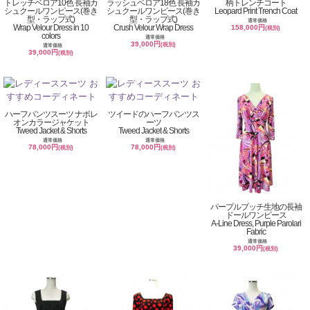
トレッチベロア10色 長袖カ
ラッシュベロア18色 長袖カ
柄トレンチコート
シュクールワンピース(巻き
シュクールワンピース(巻き
Leopard Print Trench Coat
型・ラップ式)
型・ラップ式)
通常価格
Wrap Velour Dress in 10
Crush Velour Wrap Dress
158,000円
(税別)
colors
通常価格
39,000円
(税別)
通常価格
39,000円
(税別)
ハーフパンツスーツ ナポレ
ツイードのハーフパンツス
オンカラージャケット
ーツ
Tweed Jacket & Shorts
Tweed Jacket & Shorts
通常価格
通常価格
78,000円
78,000円
(税別)
(税別)
パープルプッチ生地の長袖
ドールワンピース
A-Line Dress, Purple Parolari
Fabric
通常価格
39,000円
(税別)