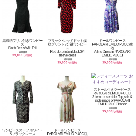
黒織柄フリル付きワンピー
ブラック×レッドドット模
ドールワンピース
ス
様プリント7分袖ワンピー
PAROLARI EMILIO PUCCI生
Black Dress With Frill
ス
地
Red dot print on black,3/4
A-line Dress in PAROLARI
通常価格
sleeve dress
EMILIO PUCCI
39,000円
(税別)
通常価格
通常価格
39,000円
39,000円
(税別)
(税別)
ストール付きツーピース
PAROLARI EMILIO PUCCI
3 items ensemble: Top, skirt &
stole made of PAROLARI
EMILIO PUCCI fabric
通常価格
39,000円
(税別)
ワンピーススーツ ホワイト
ドールワンピース
&ブラックレース
PAROLARI EMILIO PUCCI生