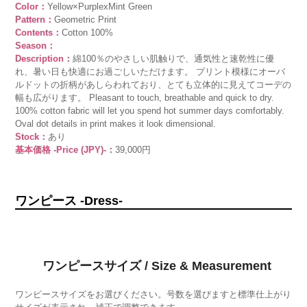
Color：
Yellow×PurplexMint Green
Pattern：
Geometric Print
Contents：
Cotton 100%
Season：
Description：
綿100％のやさしい肌触りで、通気性と速乾性に優
れ、暑い日も快適にお過ごしいただけます。 プリント模様にオーバ
ルドットの折柄があしらわれており、とても立体的に見えてコーデの
幅も広がります。 Pleasant to touch, breathable and quick to dry.
100% cotton fabric will let you spend hot summer days comfortably.
Oval dot details in print makes it look dimensional.
Stock：
あり
基本価格 -Price (JPY)-：
39,000円
ワンピース -Dress-
ワンピースサイズ / Size & Measurement
ワンピースサイズをお選びください。号数を選びますと標準仕上がり