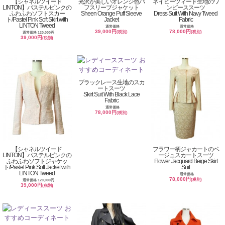
【シャネルツイード
光沢が美しいオレンジ色パ
ネイビーツィード生地のワ
LINTON】パステルピンクの
フスリーブジャケット
ンピーススーツ
ふわふわソフトスカー
Sheen Orange Puff Sleeve
Dress Suit With Navy Tweed
ト/Pastel Pink Soft Skirt with
Jacket
Fabric
LINTON Tweed
通常価格
通常価格
39,000円
78,000円
(税別)
(税別)
通常価格 120,000円
39,000円
(税別)
ブラックレース生地のスカ
ートスーツ
Skirt Suit With Black Lace
Fabric
通常価格
78,000円
(税別)
【シャネルツイード
フラワー柄ジャカートのベ
LINTON】パステルピンクの
ージュスカートスーツ
ふわふわソフトジャケッ
Flower Jacquard Beige Skirt
ト/Pastel Pink Soft Jacket with
Suit
LINTON Tweed
通常価格
78,000円
(税別)
通常価格 120,000円
39,000円
(税別)