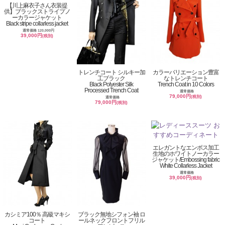
【川上麻衣子さん衣装提
供】ブラックストライプノ
ーカラージャケット
Black stripe collarless jacket
通常価格 120,000円
39,000円
(税別)
トレンチコート シルキー加
カラーバリエーション豊富
工ブラック
なトレンチコート
Black Polyester Silk
Trench Coat in 10 Colors
Processed Trench Coat
通常価格
79,000円
(税別)
通常価格
79,000円
(税別)
エレガントなエンボス加工
生地のホワイトノーカラー
ジャケット/Embossing fabric
White Collarless Jacket
通常価格
39,000円
(税別)
カシミア100％ 高級マキシ
ブラック無地シフォン袖 ロ
コート
ールネックフロントフリル