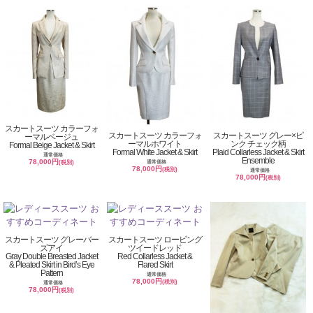
スカートスーツ カラーフォ
スカートスーツ カラーフォ
スカートスーツ グレー×ピ
ーマルベージュ
ーマルホワイト
ンク チェック柄
Formal Beige Jacket & Skirt
Formal White Jacket & Skirt
Plaid Collarless Jacket & Skirt
通常価格
Ensemble
78,000円
通常価格
(税別)
78,000円
(税別)
通常価格
78,000円
(税別)
スカートスーツ グレーバー
スカートスーツ ロービング
ズアイ
ツイードレッド
Gray Double Breasted Jacket
Red Collarless Jacket &
& Pleated Skirt in Bird’s Eye
Flared Skirt
Pattern
通常価格
78,000円
(税別)
通常価格
78,000円
(税別)