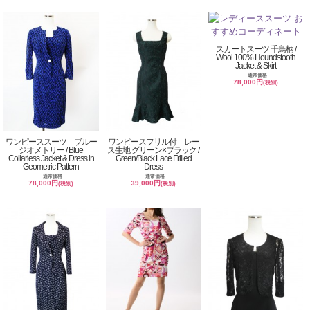
スカートスーツ 千鳥柄 /
Wool 100% Houndstooth
Jacket & Skirt
通常価格
78,000円
(税別)
ワンピーススーツ ブルー
ワンピースフリル付 レー
ジオメトリー / Blue
ス生地 グリーン×ブラック /
Collarless Jacket & Dress in
Green/Black Lace Frilled
Geometric Pattern
Dress
通常価格
通常価格
78,000円
39,000円
(税別)
(税別)