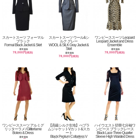
スカートスーツ フォーマル
スカートスーツ ウール&シ
ワンピーススーツ Leopard
ブラック
ルク グレー
Leopard Jacket and Dress
Formal Black Jacket & Skirt
WOOL & SILK Gray Jacket &
Ensemble
Skirt
通常価格
通常価格
78,000円
78,000円
(税別)
(税別)
通常価格
78,000円
(税別)
ワンピーススーツ アルミグ
【高級シルク生地】ぺプラ
ハイウエスト切替七分袖ワ
リッターラメ / Glitterlame
ムジャケットVカット&スカ
ンピース ブラックレース
Bolero & Dress
ート
Black Lace Three Quarter
Black Peplum Collarless V
Sleeve High Waisted Dress
通常価格