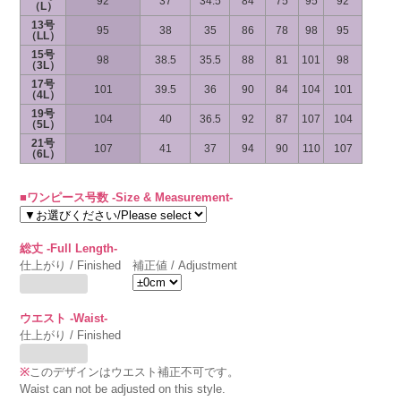
92
37
34.5
84
75
95
92
（L）
13号
95
38
35
86
78
98
95
（LL）
15号
98
38.5
35.5
88
81
101
98
（3L）
17号
101
39.5
36
90
84
104
101
（4L）
19号
104
40
36.5
92
87
107
104
（5L）
21号
107
41
37
94
90
110
107
（6L）
■ワンピース号数 -Size & Measurement-
総丈 -Full Length-
仕上がり / Finished
補正値 / Adjustment
ウエスト -Waist-
仕上がり / Finished
※
このデザインはウエスト補正不可です。
Waist can not be adjusted on this style.