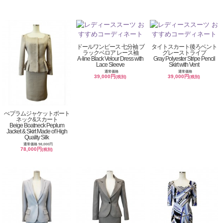
ドールワンピース 七分袖 ブ
タイトスカート後ろベント
ラックベロア レース袖
グレーストライプ
A-line Black Velour Dress with
Gray Polyester Stripe Pencil
Lace Sleeve
Skirt with Vent
通常価格
通常価格
39,000円
39,000円
(税別)
(税別)
ぺプラムジャケットボート
ネック&スカート
Beige Boatneck Peplum
Jacket & Skirt Made of High
Quality Silk
通常価格 98,000円
78,000円
(税別)