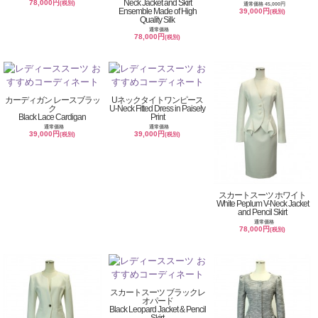
Neck Jacket and Skirt
78,000円
(税別)
通常価格 45,000円
Ensemble Made of High
39,000円
(税別)
Quality Silk
通常価格
78,000円
(税別)
カーディガン レースブラッ
Uネックタイトワンピース
ク
U-Neck Fitted Dress in Paisely
Black Lace Cardigan
Print
通常価格
通常価格
39,000円
39,000円
(税別)
(税別)
スカートスーツ ホワイト
White Peplum V-Neck Jacket
and Pencil Skirt
通常価格
78,000円
(税別)
スカートスーツ ブラックレ
オパード
Black Leopard Jacket & Pencil