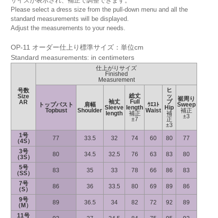
サイズが表示され、補正で調整できます。
Please select a dress size from the pull-down menu and all the
standard measurements will be displayed.
Adjust the measurements to your needs.
OP-11 オーダー仕上り標準サイズ：単位cm
Standard measurements: in centimeters
仕上がりサイズ
Finished
Measurement
ヒ
号数
総丈
ッ
Size
裾周り
袖丈
Full
プ
AR
トップバスト
肩幅
ｳｴｽﾄ
Sweep
Sleeve
length
Hip
Topbust
Shoulder
Waist
補正
length
補正
補
±3
±7
正
±3
1号
77
33.5
32
74
60
80
77
（4S）
3号
80
34.5
32.5
76
63
83
80
（3S）
5号
83
35
33
78
66
86
83
（SS）
7号
86
36
33.5
80
69
89
86
（S）
9号
89
36.5
34
82
72
92
89
（M）
11号