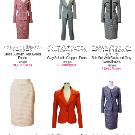
レッドツィード生地のワン
グレーサブリナパンツｘジ
ラメ入りのブラック・グレ
ピーススーツ
ャケットのセットアップス
ーのツィード生地のスカー
Dress Suit With Red Tweed
ーツ
トスーツ
Fabric
Gray Suit with Cropped Pants
Skirt Suit With Black and Gray
Tweed Fabric
通常価格
通常価格
78,000円
78,000円
(税別)
(税別)
通常価格
78,000円
(税別)