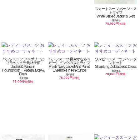
スカートスーツ ベージュス
トライプ
White Striped Jacket & Skirt
通常価格
78,000円
(税別)
パンツスーツ アイボリーと
パンツスーツ 爽やかなネイ
ワンピーススーツ シャンタ
ブラックの千鳥格子柄
ビーにピンクのストライプ
ンドット
Jacket & Pants in
Fresh Navy Jacket And Pants
Shantung Dot Jacket & Dress
Houndstooth Pattern, Ivory &
Ensemble in Pink Stripe
通常価格
Black
78,000円
(税別)
通常価格
78,000円
(税別)
通常価格
78,000円
(税別)