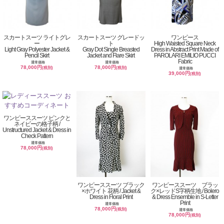
スカートスーツ ライトグレ
スカートスーツ グレードッ
ワンピース
ー
ト
High Waisted Square Neck
Light Gray Polyester Jacket &
Gray Dot Single Breasted
Dress in Abstract Print Made of
Pencil Skirt
Jacket and Flare Skirt
PAROLARI EMILIO PUCCI
Fabric
通常価格
通常価格
78,000円
78,000円
(税別)
(税別)
通常価格
39,000円
(税別)
ワンピーススーツ ピンクと
ネイビーの格子柄 /
Unstructured Jacket & Dress in
Check Pattern
通常価格
78,000円
(税別)
ワンピーススーツ ブラック
ワンピーススーツ ブラッ
×ホワイト 花柄 / Jacket &
ク×レッドS字柄生地 / Bolero
Dress in Floral Print
& Dress Ensemble in S-Letter
Print
通常価格
78,000円
(税別)
通常価格
78,000円
(税別)