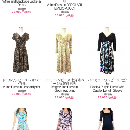
White and Blacklace Jacket &
地
Dress
A-line Dress in PAROLARI
EMILIO PUCCI
通常価格
78,000円
(税別)
通常価格
39,000円
(税別)
ドールワンピース レオパー
ドールワンピース 七分袖 ベ
バイカラーワンピース 七分
ド生地
ージュ幾何学柄
袖
A-line Dress in Leopard print
Beige A-line Dress in
Black & Purple Dress With
Geometric print
Quarter Length Sleeve
通常価格
39,000円
(税別)
通常価格
通常価格
39,000円
39,000円
(税別)
(税別)