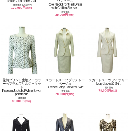
Maxi Cashmere Coat
ワンピース
Role Neck Front Frill Dress
通常価格 170,000円
with Chiffon Sleeves
170,000円
(税別)
通常価格
39,000円
(税別)
花柄プリント生地ノーカラ
スカートスーツ ブッチャー
スカートスーツ アイボリー
ーぺプラムフリルジャケッ
ベージュ
Ivory Jacket & Skirt
ト
Butcher Beige Jacket & Skirt
通常価格
Peplum Jacket of White flower
78,000円
(税別)
通常価格
print fabric
78,000円
(税別)
通常価格
39,000円
(税別)