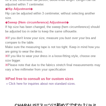
adjusted within 7 centimeter.
◆Hip Adjustment◆
Hip can be adjusted within 3 centimeter, without selecting another
size.
◆Sweep (Hem circumference) Adjustment◆
If hip size has been changed, the sweep (hem circumference) should
be adjusted too in order to keep the same silhouette.
※
If you don't know your size, measure you bust over your bra and
compare to the table.
Make sure the measuring tape is not too tight. Keep in mind how you
are going to wear the dress.
※
If you like to wear your dress in a loose-fitting style, choose one
size bigger.
※
Please note that due to the fabrics stretch final measurements may
vary a few millimeter from your specification
※Feel free to consult us for custom sizes
» Click here for inquiries about non standard sizes.
CHARALISTスーツは初めてですか？/ Is it