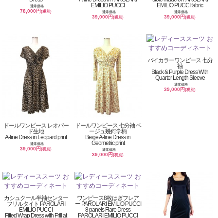
EMILIO PUCCI
EMILIO PUCCI fabric
通常価格
78,000円
(税別)
通常価格
通常価格
39,000円
39,000円
(税別)
(税別)
バイカラーワンピース 七分
袖
Black & Purple Dress With
Quarter Length Sleeve
通常価格
39,000円
(税別)
ドールワンピース レオパー
ドールワンピース 七分袖 ベ
ド生地
ージュ幾何学柄
A-line Dress in Leopard print
Beige A-line Dress in
Geometric print
通常価格
39,000円
(税別)
通常価格
39,000円
(税別)
カシュクール半袖センター
ワンピース8枚はぎフレア
フリルタイト PAROLARI
ー PAROLARI EMILIO PUCCI
EMILIO PUCCI
8 panels Flare Dress
Fitted Wrap Dress with Frill at
PAROLARI EMILIO PUCCI