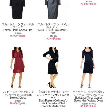
通常価格
78,000円
(税別)
スカートスーツ フォーマル
スカートスーツ ウール&シ
ブラック
ルク グレー
Formal Black Jacket & Skirt
WOOL & SILK Gray Jacket &
Skirt
通常価格
78,000円
(税別)
通常価格
78,000円
(税別)
ワンピーススーツ アルミグ
【高級シルク生地】ぺプラ
ハイウエスト切替七分袖ワ
リッターラメ / Glitterlame
ムジャケットVカット&スカ
ンピース ブラックレース
Bolero & Dress
ート
Black Lace Three Quarter
Black Peplum Collarless V
Sleeve High Waisted Dress
通常価格
Neck Jacket and Skirt
78,000円
(税別)
通常価格 45,000円
Ensemble Made of High
39,000円
(税別)