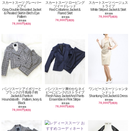
スカートスーツ グレーバー
スカートスーツ ロービング
スカートスーツ ベージュス
ズアイ
ツイードレッド
トライプ
Gray Double Breasted Jacket
Red Collarless Jacket &
White Striped Jacket & Skirt
& Pleated Skirt in Bird’s Eye
Flared Skirt
通常価格
Pattern
78,000円
(税別)
通常価格
78,000円
(税別)
通常価格
78,000円
(税別)
パンツスーツ アイボリーと
パンツスーツ 爽やかなネイ
ワンピーススーツ シャンタ
ブラックの千鳥格子柄
ビーにピンクのストライプ
ンドット
Jacket & Pants in
Fresh Navy Jacket And Pants
Shantung Dot Jacket & Dress
Houndstooth Pattern, Ivory &
Ensemble in Pink Stripe
通常価格
Black
78,000円
(税別)
通常価格
78,000円
(税別)
通常価格
78,000円
(税別)