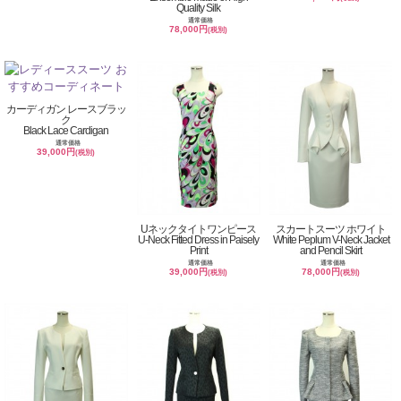
Quality Silk
通常価格
78,000円
(税別)
カーディガン レースブラッ
ク
Black Lace Cardigan
通常価格
39,000円
(税別)
Uネックタイトワンピース
スカートスーツ ホワイト
U-Neck Fitted Dress in Paisely
White Peplum V-Neck Jacket
Print
and Pencil Skirt
通常価格
通常価格
39,000円
78,000円
(税別)
(税別)