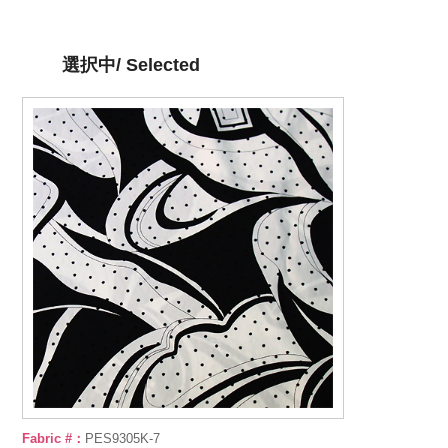
選択中/ Selected
Fabric #：
PES9305K-7