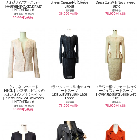
ふわふわソフトスカー
Sheen Orange Puff Sleeve
Dress Suit With Navy Tweed
ト/Pastel Pink Soft Skirt with
Jacket
Fabric
LINTON Tweed
通常価格
通常価格
39,000円
78,000円
(税別)
(税別)
通常価格 120,000円
39,000円
(税別)
【シャネルツイード
ブラックレース生地のスカ
フラワー柄ジャカートのベ
LINTON】パステルピンクの
ートスーツ
ージュスカートスーツ
ふわふわソフトジャケッ
Skirt Suit With Black Lace
Flower Jacquard Beige Skirt
ト/Pastel Pink Soft Jacket with
Fabric
Suit
LINTON Tweed
通常価格
通常価格
78,000円
78,000円
(税別)
(税別)
通常価格 120,000円
39,000円
(税別)