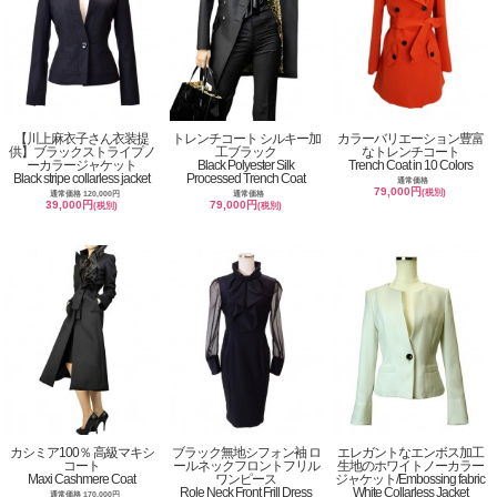
【川上麻衣子さん衣装提
トレンチコート シルキー加
カラーバリエーション豊富
供】ブラックストライプノ
工ブラック
なトレンチコート
ーカラージャケット
Black Polyester Silk
Trench Coat in 10 Colors
Black stripe collarless jacket
Processed Trench Coat
通常価格
79,000円
(税別)
通常価格 120,000円
通常価格
39,000円
79,000円
(税別)
(税別)
カシミア100％ 高級マキシ
ブラック無地シフォン袖 ロ
エレガントなエンボス加工
コート
ールネックフロントフリル
生地のホワイトノーカラー
Maxi Cashmere Coat
ワンピース
ジャケット/Embossing fabric
Role Neck Front Frill Dress
White Collarless Jacket
通常価格 170,000円