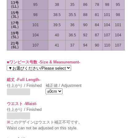
13号
95
38
35
86
78
98
95
（LL）
15号
98
38.5
35.5
88
81
101
98
（3L）
17号
101
39.5
36
90
84
104
101
（4L）
19号
104
40
36.5
92
87
107
104
（5L）
21号
107
41
37
94
90
110
107
（6L）
■ワンピース号数 -Size & Measurement-
総丈 -Full Length-
仕上がり / Finished
補正値 / Adjustment
ウエスト -Waist-
仕上がり / Finished
※
このデザインはウエスト補正不可です。
Waist can not be adjusted on this style.