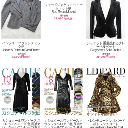
ツイードジャケット ツイー
ドドット柄
Red Tweed Jacket
通常価格
39,000円
(税別)
パンツスーツ グレンチェッ
ジャケット 重量感あるグレ
ク柄
ーベルベット
Jacket & Pants in Glen Pattern
Gray Velvet Solid Jacket
通常価格
通常価格
78,000円
39,000円
(税別)
(税別)
カシュクールワンピース ス
カシュクールワンピース ク
トレンチコート レオパード
トレッチベロア10色 長袖カ
ラッシュベロア18色 長袖カ
柄トレンチコート
シュクールワンピース(巻き
シュクールワンピース(巻き
Leopard Print Trench Coat