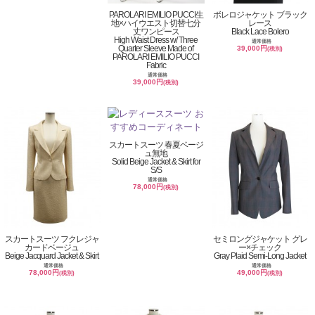
PAROLARI EMILIO PUCCI生
ボレロジャケット ブラック
地×ハイウエスト切替七分
レース
丈ワンピース
Black Lace Bolero
High Waist Dress w/ Three
通常価格
Quarter Sleeve Made of
39,000円
(税別)
PAROLARI EMILIO PUCCI
Fabric
通常価格
39,000円
(税別)
スカートスーツ 春夏ベージ
ュ無地
Solid Beige Jacket & Skirt for
S/S
通常価格
78,000円
(税別)
スカートスーツ フクレジャ
セミロングジャケット グレ
カードベージュ
ー×チェック
Beige Jacquard Jacket & Skirt
Gray Plaid Semi-Long Jacket
通常価格
通常価格
78,000円
49,000円
(税別)
(税別)