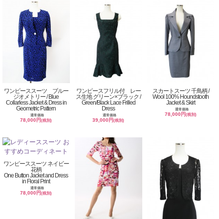
ワンピーススーツ ブルー
ワンピースフリル付 レー
スカートスーツ 千鳥柄 /
ジオメトリー / Blue
ス生地 グリーン×ブラック /
Wool 100% Houndstooth
Collarless Jacket & Dress in
Green/Black Lace Frilled
Jacket & Skirt
Geometric Pattern
Dress
通常価格
78,000円
(税別)
通常価格
通常価格
78,000円
39,000円
(税別)
(税別)
ワンピーススーツ ネイビー
花柄
One Button Jacket and Dress
in Floral Print
通常価格
78,000円
(税別)