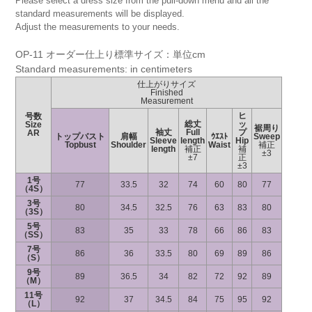
Please select a dress size from the pull-down menu and all the
standard measurements will be displayed.
Adjust the measurements to your needs.
OP-11 オーダー仕上り標準サイズ：単位cm
Standard measurements: in centimeters
仕上がりサイズ
Finished
Measurement
ヒ
号数
総丈
ッ
Size
裾周り
袖丈
Full
プ
AR
トップバスト
肩幅
ｳｴｽﾄ
Sweep
Sleeve
length
Hip
Topbust
Shoulder
Waist
補正
length
補正
補
±3
±7
正
±3
1号
77
33.5
32
74
60
80
77
（4S）
3号
80
34.5
32.5
76
63
83
80
（3S）
5号
83
35
33
78
66
86
83
（SS）
7号
86
36
33.5
80
69
89
86
（S）
9号
89
36.5
34
82
72
92
89
（M）
11号
92
37
34.5
84
75
95
92
（L）