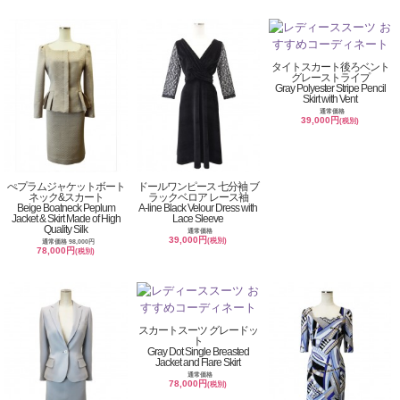
タイトスカート後ろベント
グレーストライプ
Gray Polyester Stripe Pencil
Skirt with Vent
通常価格
39,000円
(税別)
ぺプラムジャケットボート
ドールワンピース 七分袖 ブ
ネック&スカート
ラックベロア レース袖
Beige Boatneck Peplum
A-line Black Velour Dress with
Jacket & Skirt Made of High
Lace Sleeve
Quality Silk
通常価格
39,000円
(税別)
通常価格 98,000円
78,000円
(税別)
スカートスーツ グレードッ
ト
Gray Dot Single Breasted
Jacket and Flare Skirt
通常価格
78,000円
(税別)