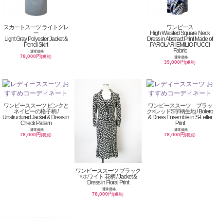
スカートスーツ ライトグレ
ワンピース
ー
High Waisted Square Neck
Light Gray Polyester Jacket &
Dress in Abstract Print Made of
Pencil Skirt
PAROLARI EMILIO PUCCI
Fabric
通常価格
78,000円
(税別)
通常価格
39,000円
(税別)
ワンピーススーツ ピンクと
ワンピーススーツ ブラッ
ネイビーの格子柄 /
ク×レッドS字柄生地 / Bolero
Unstructured Jacket & Dress in
& Dress Ensemble in S-Letter
Check Pattern
Print
通常価格
通常価格
78,000円
78,000円
(税別)
(税別)
ワンピーススーツ ブラック
×ホワイト 花柄 / Jacket &
Dress in Floral Print
通常価格
78,000円
(税別)