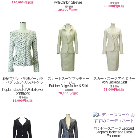
with Chiffon Sleeves
170,000円
(税別)
通常価格
39,000円
(税別)
通常価格
39,000円
(税別)
花柄プリント生地ノーカラ
スカートスーツ ブッチャー
スカートスーツ アイボリー
ーぺプラムフリルジャケッ
ベージュ
Ivory Jacket & Skirt
ト
Butcher Beige Jacket & Skirt
通常価格
Peplum Jacket of White flower
78,000円
(税別)
通常価格
print fabric
78,000円
(税別)
通常価格
39,000円
(税別)
ワンピーススーツ Leopard
Leopard Jacket and Dress
Ensemble