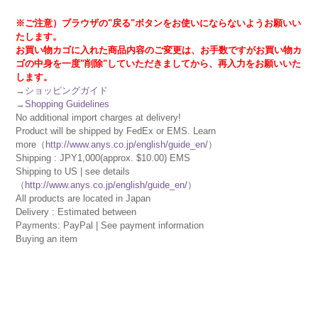
※ご注意）ブラウザの"戻る"ボタンをお使いにならないようお願いい
たします。
お買い物カゴに入れた商品内容のご変更は、お手数ですがお買い物カ
ゴの中身を一度"削除"していただきましてから、再入力をお願いいた
します。
→
ショッピングガイド
→
Shopping Guidelines
No additional import charges at delivery!
Product will be shipped by FedEx or EMS. Learn
more（
http://www.anys.co.jp/english/guide_en/
）
Shipping : JPY1,000(approx. $10.00) EMS
Shipping to US | see details
（
http://www.anys.co.jp/english/guide_en/
）
All products are located in Japan
Delivery : Estimated between
Payments: PayPal | See payment information
Buying an item