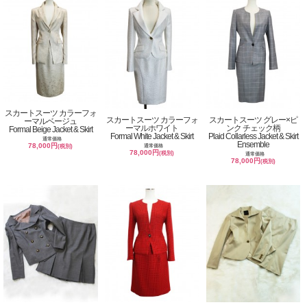
スカートスーツ カラーフォ
スカートスーツ カラーフォ
スカートスーツ グレー×ピ
ーマルベージュ
ーマルホワイト
ンク チェック柄
Formal Beige Jacket & Skirt
Formal White Jacket & Skirt
Plaid Collarless Jacket & Skirt
通常価格
Ensemble
78,000円
通常価格
(税別)
78,000円
(税別)
通常価格
78,000円
(税別)