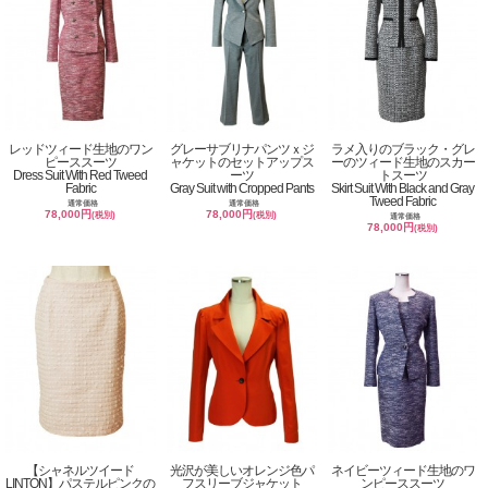
レッドツィード生地のワン
グレーサブリナパンツｘジ
ラメ入りのブラック・グレ
ピーススーツ
ャケットのセットアップス
ーのツィード生地のスカー
Dress Suit With Red Tweed
ーツ
トスーツ
Fabric
Gray Suit with Cropped Pants
Skirt Suit With Black and Gray
Tweed Fabric
通常価格
通常価格
78,000円
78,000円
(税別)
(税別)
通常価格
78,000円
(税別)
【シャネルツイード
光沢が美しいオレンジ色パ
ネイビーツィード生地のワ
LINTON】パステルピンクの
フスリーブジャケット
ンピーススーツ