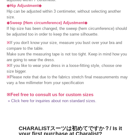
◆Hip Adjustment◆
Hip can be adjusted within 3 centimeter, without selecting another
size.
◆Sweep (Hem circumference) Adjustment◆
If hip size has been changed, the sweep (hem circumference) should
be adjusted too in order to keep the same silhouette.
※
If you don't know your size, measure you bust over your bra and
compare to the table.
Make sure the measuring tape is not too tight. Keep in mind how you
are going to wear the dress.
※
If you like to wear your dress in a loose-fitting style, choose one
size bigger.
※
Please note that due to the fabrics stretch final measurements may
vary a few millimeter from your specification
※Feel free to consult us for custom sizes
» Click here for inquiries about non standard sizes.
CHARALISTスーツは初めてですか？/ Is it
your first purchase at Charalist?