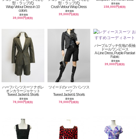
型・ラップ式)
型・ラップ式)
通常価格
Wrap Velour Dress in 10
Crush Velour Wrap Dress
158,000円
(税別)
colors
通常価格
39,000円
(税別)
通常価格
39,000円
(税別)
パープルプッチ生地の長袖
ドールワンピース
A-Line Dress, Purple Parolari
Fabric
通常価格
39,000円
(税別)
ハーフパンツスーツ ナポレ
ツイードのハーフパンツス
オンカラージャケット
ーツ
Tweed Jacket & Shorts
Tweed Jacket & Shorts
通常価格
通常価格
78,000円
78,000円
(税別)
(税別)