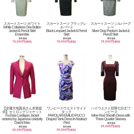
スカートスーツ ホワイト
スカートスーツ ブラックレ
スカートスーツ シルバーグ
White Collarless One Button
オパード
レー
Jacket & Pencil Skirt
Black Leopard Jacket & Pencil
Silver Gray Peplum Jacket &
Ensemble
Skirt
Pencil Skirt
通常価格
通常価格
通常価格
78,000円
78,000円
78,000円
(税別)
(税別)
(税別)
【女優大地真央さん衣装提
ワンピースウエストサイド
ハイウエスト切替七分丈ワ
供】セミロングジャケット
タック
ンピース
Fuchsia Cardigan Jacket
PAROLARI EMILIO PUCCI
Wine Red Sheath Dress with
ordered by Japanese celebrity
Draped Tank Dress In Abstract
Three Quarter Sleeves
Daichi Mao
Print
通常価格
39,000円
(税別)
通常価格
通常価格
49,000円
39,000円
(税別)
(税別)