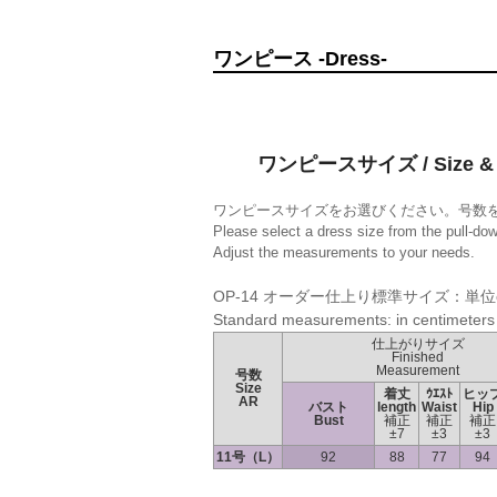
ワンピース -Dress-
ワンピースサイズ / Size & 
ワンピースサイズをお選びください。号数
Please select a dress size from the pull-do
Adjust the measurements to your needs.
OP-14 オーダー仕上り標準サイズ：単位
Standard measurements: in centimeters
仕上がりサイズ
Finished
Measurement
号数
Size
着丈
ｳｴｽﾄ
ヒッ
AR
バスト
length
Waist
Hip
Bust
補正
補正
補正
±7
±3
±3
11号（L）
92
88
77
94