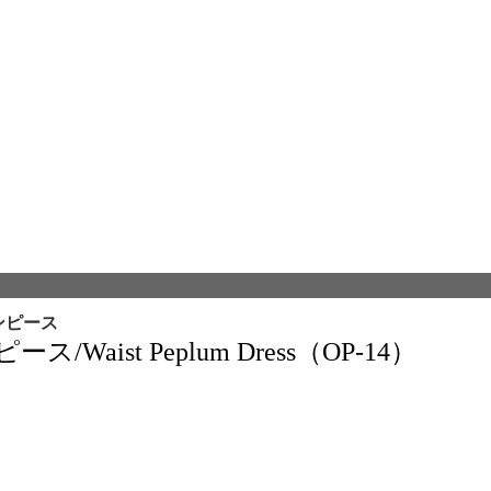
ンピース
aist Peplum Dress（OP-14）