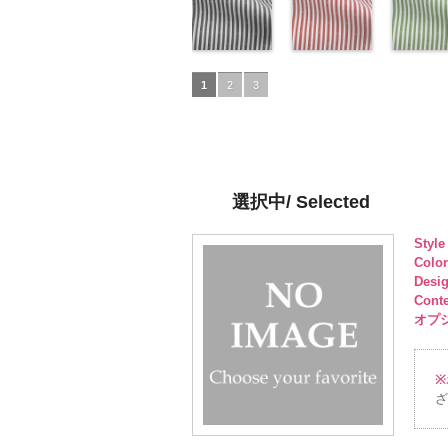
NUDE、
DOLCELABY
ッド
53/LT)
花柄
キ
NUDE、
DOLCELABY
イビー
52/LT)
花柄
NUDE、
100％
レー
(AK201-
花柄
pinkywolman
6000
ュプラ100％
http://www.anys.co.jp/wp-
pinkywolman
6000
キュプラ
http://www.anys.co.jp/wp-
pinkywol
DOLCEL
ュプラ10
50/LT)
0
DOLCELABY、
content/uploads/2013/05/ak201-
0
100％
content/uploads/2013/04/a
0
6000
DOLCEL
http://ww
FairyRose
53.jpg
ドット柄スト
DOLCELABY、
52.jpg
ドット柄スト
FairyRos
content/u
ドット柄
6000
AK201-53
ライプブラッ
ピ
FairyRose
AK201-52
ライプレッド
グ
6000
50.jpg
ライプグ
1
2
3
ンク
ク(AKL5300-
花柄ド
6000
レー
(AKL5300-
花柄ド
AK201-5
ン(AKL53
ット
5/LT)
キュプ
ット
4/LT)
キュプ
イビー
3/LT)
花
ラ100％
http://www.anys.co.jp/wp-
ラ100％
http://www.anys.co.jp/wp-
ドット
http://ww
キ
DOLCELABY、
content/uploads/2013/05/akl5300-
DOLCELABY、
content/uploads/2013/05/a
プラ100
content/u
FairyRose
5.jpg
FairyRose
4.jpg
DOLCEL
3.jpg
6000
AKL5300-5
6000
AKL5300-4
FairyRos
AKL5300
選択中/ Selected
ブラック
ド
レッド
ドッ
6000
グリーン
ット柄ストラ
ト柄ストライ
ット柄ス
Styl
イプ
キュプ
プ
キュプラ
イプ
キュ
Colo
ラ100％
100％
ラ100％
Desi
DOLCELABY、
DOLCELABY、
DOLCEL
Cont
FairyRose
FairyRose
FairyRos
オプショ
6000
6000
6000
※
ざ