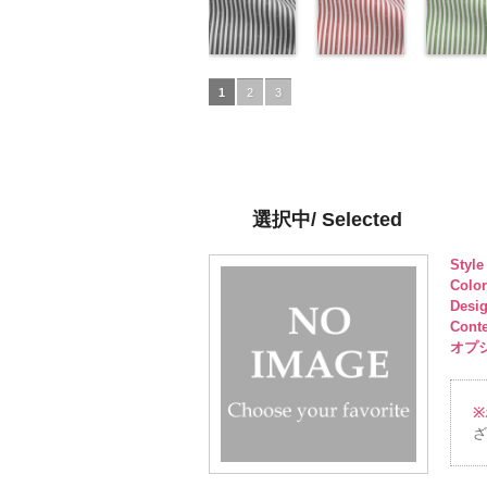
NUDE、
DOLCELABY
ッド
53/LT)
花柄
キ
NUDE、
DOLCELABY
イビー
52/LT)
花柄
NUDE、
100％
レー
(AK201-
花柄
pinkywolman
6000
ュプラ100％
http://www.anys.co.jp/wp-
pinkywolman
6000
キュプラ
http://www.anys.co.jp/wp-
pinkywol
DOLCEL
ュプラ10
50/LT)
0
DOLCELABY、
content/uploads/2013/05/ak201-
0
100％
content/uploads/2013/04/a
0
6000
DOLCEL
http://ww
FairyRose
53.jpg
ドット柄スト
DOLCELABY、
52.jpg
ドット柄スト
FairyRos
content/u
ドット柄
6000
AK201-53
ライプブラッ
ピ
FairyRose
AK201-52
ライプレッド
グ
6000
50.jpg
ライプグ
1
2
3
ンク
ク(AKL5300-
花柄ド
6000
レー
(AKL5300-
花柄ド
AK201-5
ン(AKL53
ット
5/LT)
キュプ
ット
4/LT)
キュプ
イビー
3/LT)
花
ラ100％
http://www.anys.co.jp/wp-
ラ100％
http://www.anys.co.jp/wp-
ドット
http://ww
キ
DOLCELABY、
content/uploads/2013/05/akl5300-
DOLCELABY、
content/uploads/2013/05/a
プラ100
content/u
FairyRose
5.jpg
FairyRose
4.jpg
DOLCEL
3.jpg
6000
AKL5300-5
6000
AKL5300-4
FairyRos
AKL5300
選択中/ Selected
ブラック
ド
レッド
ドッ
6000
グリーン
ット柄ストラ
ト柄ストライ
ット柄ス
Styl
イプ
キュプ
プ
キュプラ
イプ
キュ
Colo
ラ100％
100％
ラ100％
Desi
DOLCELABY、
DOLCELABY、
DOLCEL
Cont
FairyRose
FairyRose
FairyRos
オプショ
6000
6000
6000
※
ざ