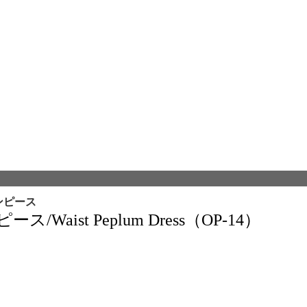
ンピース
aist Peplum Dress（OP-14）