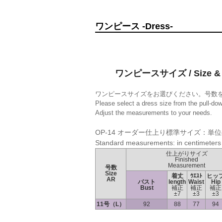
ワンピース -Dress-
ワンピースサイズ / Size & 
ワンピースサイズをお選びください。号数
Please select a dress size from the pull-do
Adjust the measurements to your needs.
OP-14 オーダー仕上り標準サイズ：単位
Standard measurements: in centimeters
仕上がりサイズ
Finished
Measurement
号数
Size
着丈
ｳｴｽﾄ
ヒッ
AR
バスト
length
Waist
Hip
Bust
補正
補正
補正
±7
±3
±3
11号（L）
92
88
77
94