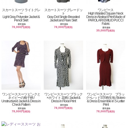
スカートスーツ ライトグレ
スカートスーツ グレードッ
ワンピース
ー
ト
High Waisted Square Neck
Light Gray Polyester Jacket &
Gray Dot Single Breasted
Dress in Abstract Print Made of
Pencil Skirt
Jacket and Flare Skirt
PAROLARI EMILIO PUCCI
Fabric
通常価格
通常価格
78,000円
78,000円
(税別)
(税別)
通常価格
39,000円
(税別)
ワンピーススーツ ピンクと
ワンピーススーツ ブラック
ワンピーススーツ ブラッ
ネイビーの格子柄 /
×ホワイト 花柄 / Jacket &
ク×レッドS字柄生地 / Bolero
Unstructured Jacket & Dress in
Dress in Floral Print
& Dress Ensemble in S-Letter
Check Pattern
Print
通常価格
78,000円
(税別)
通常価格
通常価格
78,000円
78,000円
(税別)
(税別)