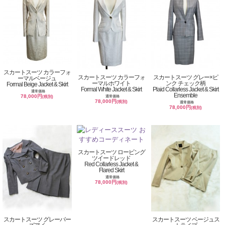
スカートスーツ カラーフォ
スカートスーツ カラーフォ
スカートスーツ グレー×ピ
ーマルベージュ
ーマルホワイト
ンク チェック柄
Formal Beige Jacket & Skirt
Formal White Jacket & Skirt
Plaid Collarless Jacket & Skirt
通常価格
Ensemble
78,000円
通常価格
(税別)
78,000円
(税別)
通常価格
78,000円
(税別)
スカートスーツ ロービング
ツイードレッド
Red Collarless Jacket &
Flared Skirt
通常価格
78,000円
(税別)
スカートスーツ グレーバー
スカートスーツ ベージュス