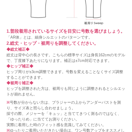
1.普段着用されているサイズを目安に号数を選びましょう。
「AR体」とは、細身シルエットのパターンです。
2.総丈・ヒップ・裾周りを調整してください。
◆総丈補正◆
総丈は背中心の長さです。こちらの標準サイズは身長162cmのモデル
で、丁度膝下あたりになります。補正は±7cm対応できます。
◆ヒップ補正◆
ヒップ周りが±3cm調整できます。号数を変えることなくサイズ調整
することができます。
◆裾周り補正◆
ヒップを調整された方は、裾周りも同じように調整されるとシルエッ
トが崩れません。
※
号数が分からない方は、ブラジャーの上からアンダーバストを測
り、サイズ表と照らし合わせましょう。
採寸の際、メジャーを「キュッ」と当ててきつく測るのではなく、
「ゆったりめ」に当ててお測りください。
実際に着用した時のフィット感を意識してみてください。
※
ゆったりご着用いただきたい場合は、ワン号数アップをオススメし