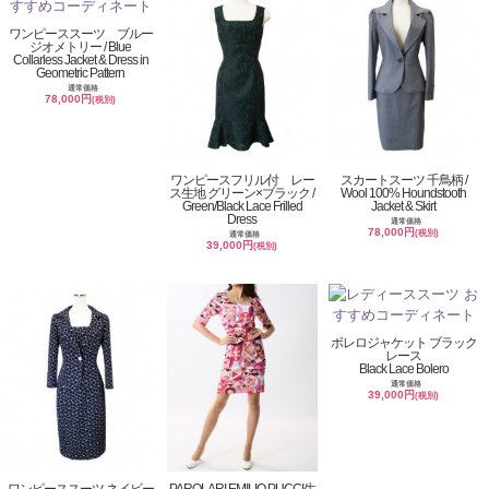
ワンピーススーツ ブルー
ジオメトリー / Blue
Collarless Jacket & Dress in
Geometric Pattern
通常価格
78,000円
(税別)
ワンピースフリル付 レー
スカートスーツ 千鳥柄 /
ス生地 グリーン×ブラック /
Wool 100% Houndstooth
Green/Black Lace Frilled
Jacket & Skirt
Dress
通常価格
78,000円
(税別)
通常価格
39,000円
(税別)
ボレロジャケット ブラック
レース
Black Lace Bolero
通常価格
39,000円
(税別)
ワンピーススーツ ネイビー
PAROLARI EMILIO PUCCI生