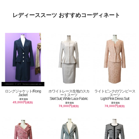
レディーススーツ おすすめコーディネート
ロングジャケット/Rong
ホワイトレース生地のスカ
ライトピンクのワンピース
Jacket
ートスーツ
スーツ
Skirt Suit, White Lace Fabric
Light Pink Dress Suit
通常価格
49,000円
(税別)
通常価格
通常価格
78,000円
78,000円
(税別)
(税別)