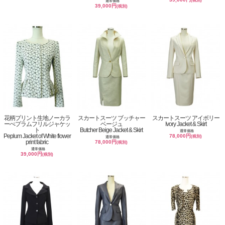
(税別)
通常価格
39,000円
(税別)
花柄プリント生地ノーカラ
スカートスーツ ブッチャー
スカートスーツ アイボリー
ーぺプラムフリルジャケッ
ベージュ
Ivory Jacket & Skirt
ト
Butcher Beige Jacket & Skirt
通常価格
Peplum Jacket of White flower
78,000円
(税別)
通常価格
print fabric
78,000円
(税別)
通常価格
39,000円
(税別)