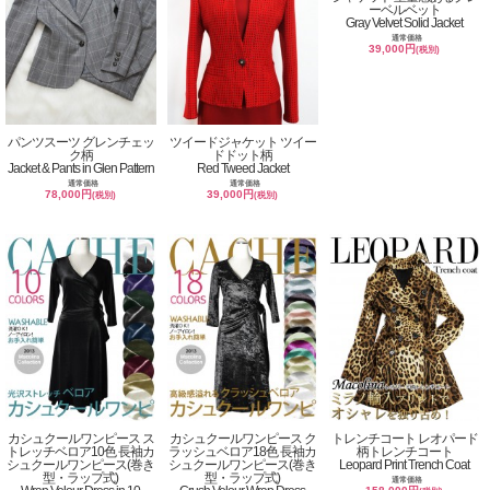
ーベルベット
Gray Velvet Solid Jacket
通常価格
39,000円
(税別)
パンツスーツ グレンチェッ
ツイードジャケット ツイー
ク柄
ドドット柄
Jacket & Pants in Glen Pattern
Red Tweed Jacket
通常価格
通常価格
78,000円
39,000円
(税別)
(税別)
カシュクールワンピース ス
カシュクールワンピース ク
トレンチコート レオパード
トレッチベロア10色 長袖カ
ラッシュベロア18色 長袖カ
柄トレンチコート
シュクールワンピース(巻き
シュクールワンピース(巻き
Leopard Print Trench Coat
型・ラップ式)
型・ラップ式)
通常価格