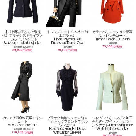
【川上麻衣子さん衣装提
トレンチコート シルキー加
カラーバリエーション豊富
供】ブラックストライプノ
工ブラック
なトレンチコート
ーカラージャケット
Black Polyester Silk
Trench Coat in 10 Colors
Black stripe collarless jacket
Processed Trench Coat
通常価格
79,000円
(税別)
通常価格 120,000円
通常価格
39,000円
79,000円
(税別)
(税別)
カシミア100％ 高級マキシ
ブラック無地シフォン袖 ロ
エレガントなエンボス加工
コート
ールネックフロントフリル
生地のホワイトノーカラー
Maxi Cashmere Coat
ワンピース
ジャケット/Embossing fabric
Role Neck Front Frill Dress
White Collarless Jacket
通常価格 170,000円
with Chiffon Sleeves
170,000円
(税別)
通常価格
39,000円