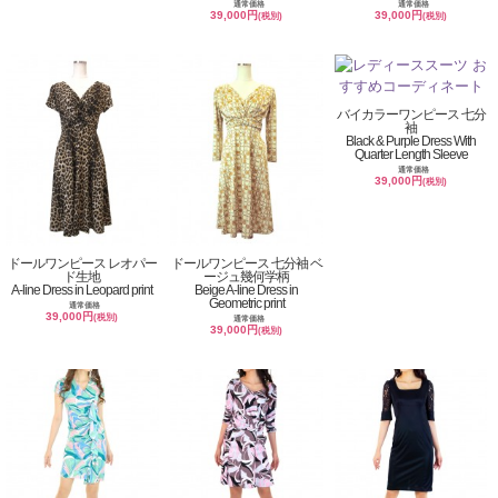
通常価格
通常価格
39,000円
39,000円
(税別)
(税別)
バイカラーワンピース 七分
袖
Black & Purple Dress With
Quarter Length Sleeve
通常価格
39,000円
(税別)
ドールワンピース レオパー
ドールワンピース 七分袖 ベ
ド生地
ージュ幾何学柄
A-line Dress in Leopard print
Beige A-line Dress in
Geometric print
通常価格
39,000円
(税別)
通常価格
39,000円
(税別)