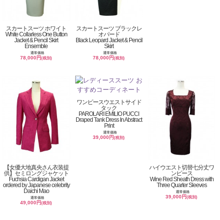
スカートスーツ ホワイト
スカートスーツ ブラックレ
White Collarless One Button
オパード
Jacket & Pencil Skirt
Black Leopard Jacket & Pencil
Ensemble
Skirt
通常価格
通常価格
78,000円
78,000円
(税別)
(税別)
ワンピースウエストサイド
タック
PAROLARI EMILIO PUCCI
Draped Tank Dress In Abstract
Print
通常価格
39,000円
(税別)
【女優大地真央さん衣装提
ハイウエスト切替七分丈ワ
供】セミロングジャケット
ンピース
Fuchsia Cardigan Jacket
Wine Red Sheath Dress with
ordered by Japanese celebrity
Three Quarter Sleeves
Daichi Mao
通常価格
39,000円
(税別)
通常価格
49,000円
(税別)