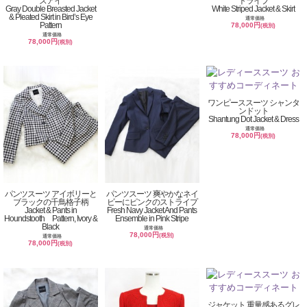
ズアイ
トライプ
Gray Double Breasted Jacket
White Striped Jacket & Skirt
& Pleated Skirt in Bird’s Eye
通常価格
Pattern
78,000円
(税別)
通常価格
78,000円
(税別)
ワンピーススーツ シャンタ
ンドット
Shantung Dot Jacket & Dress
通常価格
78,000円
(税別)
パンツスーツ アイボリーと
パンツスーツ 爽やかなネイ
ブラックの千鳥格子柄
ビーにピンクのストライプ
Jacket & Pants in
Fresh Navy Jacket And Pants
Houndstooth Pattern, Ivory &
Ensemble in Pink Stripe
Black
通常価格
78,000円
(税別)
通常価格
78,000円
(税別)
ジャケット 重量感あるグレ