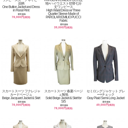
花柄
地×ハイウエスト切替七分
One Button Jacket and Dress
丈ワンピース
in Floral Print
High Waist Dress w/ Three
Quarter Sleeve Made of
通常価格
PAROLARI EMILIO PUCCI
78,000円
(税別)
Fabric
通常価格
39,000円
(税別)
スカートスーツ フクレジャ
スカートスーツ 春夏ベージ
セミロングジャケット グレ
カードベージュ
ュ無地
ー×チェック
Beige Jacquard Jacket & Skirt
Solid Beige Jacket & Skirt for
Gray Plaid Semi-Long Jacket
S/S
通常価格
通常価格
78,000円
49,000円
(税別)
(税別)
通常価格
78,000円
(税別)