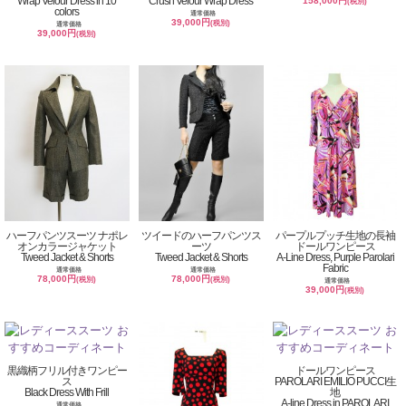
Wrap Velour Dress in 10
Crush Velour Wrap Dress
158,000円
(税別)
colors
通常価格
39,000円
(税別)
通常価格
39,000円
(税別)
ハーフパンツスーツ ナポレ
ツイードのハーフパンツス
パープルプッチ生地の長袖
オンカラージャケット
ーツ
ドールワンピース
Tweed Jacket & Shorts
Tweed Jacket & Shorts
A-Line Dress, Purple Parolari
Fabric
通常価格
通常価格
78,000円
78,000円
(税別)
(税別)
通常価格
39,000円
(税別)
黒織柄フリル付きワンピー
ドールワンピース
ス
PAROLARI EMILIO PUCCI生
Black Dress With Frill
地
A-line Dress in PAROLARI
通常価格