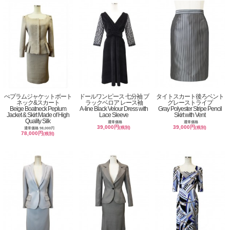
ぺプラムジャケットボート
ドールワンピース 七分袖 ブ
タイトスカート後ろベント
ネック&スカート
ラックベロア レース袖
グレーストライプ
Beige Boatneck Peplum
A-line Black Velour Dress with
Gray Polyester Stripe Pencil
Jacket & Skirt Made of High
Lace Sleeve
Skirt with Vent
Quality Silk
通常価格
通常価格
39,000円
39,000円
(税別)
(税別)
通常価格 98,000円
78,000円
(税別)