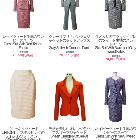
レッドツィード生地のワン
グレーサブリナパンツｘジ
ラメ入りのブラック・グレ
ピーススーツ
ャケットのセットアップス
ーのツィード生地のスカー
Dress Suit With Red Tweed
ーツ
トスーツ
Fabric
Gray Suit with Cropped Pants
Skirt Suit With Black and Gray
Tweed Fabric
通常価格
通常価格
78,000円
78,000円
(税別)
(税別)
通常価格
78,000円
(税別)
【シャネルツイード
光沢が美しいオレンジ色パ
ネイビーツィード生地のワ
LINTON】パステルピンクの
フスリーブジャケット
ンピーススーツ
ふわふわソフトスカー
Sheen Orange Puff Sleeve
Dress Suit With Navy Tweed
ト/Pastel Pink Soft Skirt with
Jacket
Fabric