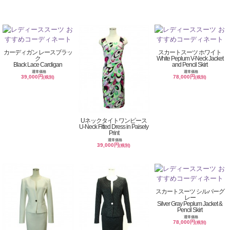
カーディガン レースブラッ
スカートスーツ ホワイト
ク
White Peplum V-Neck Jacket
Black Lace Cardigan
and Pencil Skirt
通常価格
通常価格
39,000円
78,000円
(税別)
(税別)
Uネックタイトワンピース
U-Neck Fitted Dress in Paisely
Print
通常価格
39,000円
(税別)
スカートスーツ シルバーグ
レー
Silver Gray Peplum Jacket &
Pencil Skirt
通常価格
78,000円
(税別)