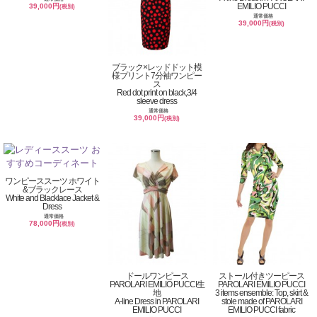
EMILIO PUCCI
39,000円
(税別)
通常価格
39,000円
(税別)
ブラック×レッドドット模
様プリント7分袖ワンピー
ス
Red dot print on black,3/4
sleeve dress
通常価格
39,000円
(税別)
ワンピーススーツ ホワイト
&ブラックレース
White and Blacklace Jacket &
Dress
通常価格
78,000円
(税別)
ドールワンピース
ストール付きツーピース
PAROLARI EMILIO PUCCI生
PAROLARI EMILIO PUCCI
地
3 items ensemble: Top, skirt &
A-line Dress in PAROLARI
stole made of PAROLARI
EMILIO PUCCI
EMILIO PUCCI fabric