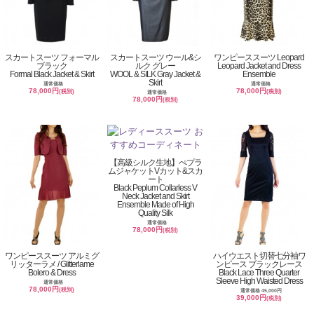
スカートスーツ フォーマル
スカートスーツ ウール&シ
ワンピーススーツ Leopard
ブラック
ルク グレー
Leopard Jacket and Dress
Formal Black Jacket & Skirt
WOOL & SILK Gray Jacket &
Ensemble
Skirt
通常価格
通常価格
78,000円
78,000円
(税別)
(税別)
通常価格
78,000円
(税別)
【高級シルク生地】ぺプラ
ムジャケットVカット&スカ
ート
Black Peplum Collarless V
Neck Jacket and Skirt
Ensemble Made of High
Quality Silk
通常価格
78,000円
(税別)
ワンピーススーツ アルミグ
ハイウエスト切替七分袖ワ
リッターラメ / Glitterlame
ンピース ブラックレース
Bolero & Dress
Black Lace Three Quarter
Sleeve High Waisted Dress
通常価格
78,000円
(税別)
通常価格 45,000円
39,000円
(税別)