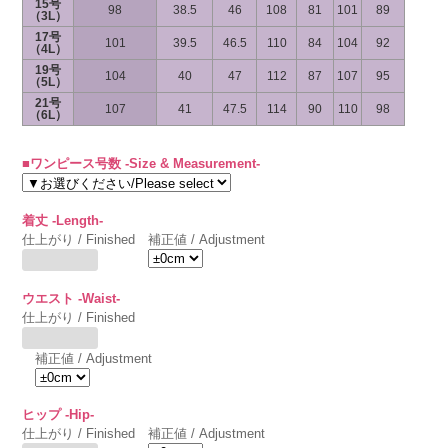
15号
98
38.5
46
108
81
101
89
（3L）
17号
101
39.5
46.5
110
84
104
92
（4L）
19号
104
40
47
112
87
107
95
（5L）
21号
107
41
47.5
114
90
110
98
（6L）
■ワンピース号数 -Size & Measurement-
着丈 -Length-
仕上がり / Finished
補正値 / Adjustment
ウエスト -Waist-
仕上がり / Finished
補正値 / Adjustment
ヒップ -Hip-
仕上がり / Finished
補正値 / Adjustment