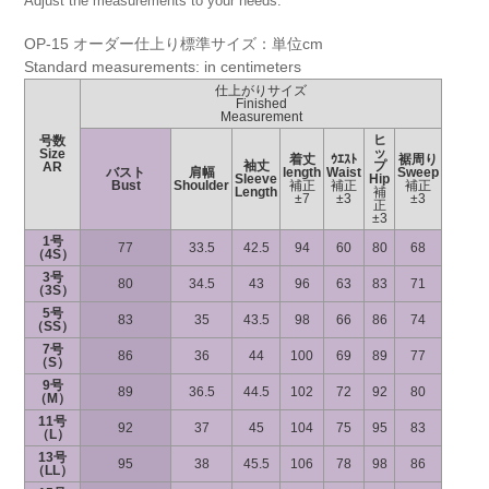
Adjust the measurements to your needs.
OP-15 オーダー仕上り標準サイズ：単位cm
Standard measurements: in centimeters
仕上がりサイズ
Finished
Measurement
ヒ
号数
ッ
Size
着丈
ｳｴｽﾄ
裾周り
袖丈
プ
AR
バスト
肩幅
length
Waist
Sweep
Sleeve
Hip
Bust
Shoulder
補正
補正
補正
Length
補
±7
±3
±3
正
±3
1号
77
33.5
42.5
94
60
80
68
（4S）
3号
80
34.5
43
96
63
83
71
（3S）
5号
83
35
43.5
98
66
86
74
（SS）
7号
86
36
44
100
69
89
77
（S）
9号
89
36.5
44.5
102
72
92
80
（M）
11号
92
37
45
104
75
95
83
（L）
13号
95
38
45.5
106
78
98
86
（LL）