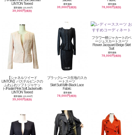
LINTON Tweed
通常価格
通常価格
39,000円
78,000円
(税別)
(税別)
通常価格 120,000円
39,000円
(税別)
フラワー柄ジャカートのベ
ージュスカートスーツ
Flower Jacquard Beige Skirt
Suit
通常価格
78,000円
(税別)
【シャネルツイード
ブラックレース生地のスカ
LINTON】パステルピンクの
ートスーツ
ふわふわソフトジャケッ
Skirt Suit With Black Lace
ト/Pastel Pink Soft Jacket with
Fabric
LINTON Tweed
通常価格
78,000円
(税別)
通常価格 120,000円
39,000円
(税別)