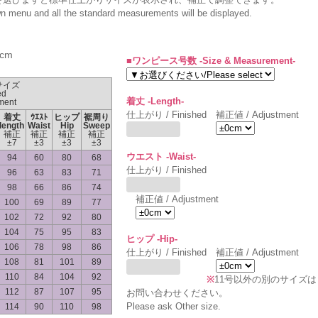
wn menu and all the standard measurements will be displayed.
cm
■ワンピース号数 -Size & Measurement-
サイズ
ed
着丈 -Length-
ment
仕上がり / Finished
補正値 / Adjustment
着丈
ｳｴｽﾄ
ヒップ
裾周り
length
Waist
Hip
Sweep
補正
補正
補正
補正
±7
±3
±3
±3
ウエスト -Waist-
94
60
80
68
仕上がり / Finished
96
63
83
71
98
66
86
74
補正値 / Adjustment
100
69
89
77
102
72
92
80
104
75
95
83
ヒップ -Hip-
106
78
98
86
仕上がり / Finished
補正値 / Adjustment
108
81
101
89
110
84
104
92
※
11号以外の別のサイズは
112
87
107
95
お問い合わせください。
Please ask Other size.
114
90
110
98