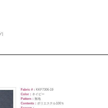
e"]
Fabric #：
KKF7306-19
Color：
ネイビー
Pattern：
無地
Contents：
ポリエステル100％
Season：