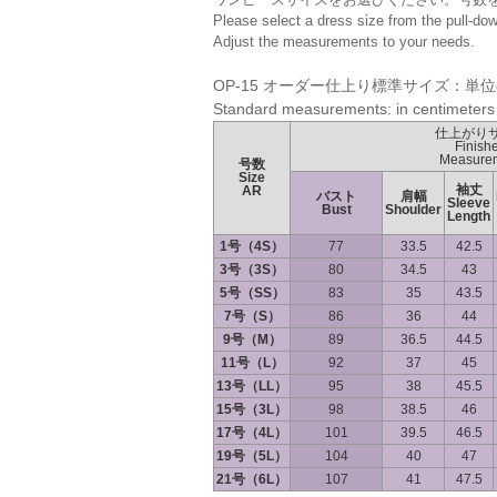
Please select a dress size from the pull-do
Adjust the measurements to your needs.
OP-15 オーダー仕上り標準サイズ：単位
Standard measurements: in centimeters
仕上がり
Finish
Measure
号数
Size
袖丈
AR
バスト
肩幅
Sleeve
Bust
Shoulder
Length
1号（4S）
77
33.5
42.5
3号（3S）
80
34.5
43
5号（SS）
83
35
43.5
7号（S）
86
36
44
9号（M）
89
36.5
44.5
11号（L）
92
37
45
13号（LL）
95
38
45.5
15号（3L）
98
38.5
46
17号（4L）
101
39.5
46.5
19号（5L）
104
40
47
21号（6L）
107
41
47.5