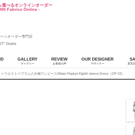
から選べるオンラインオーダー
00 Fabrics Online -
ーンオーダー専門店
ST" Osaka
ND
GALLERY
REVIEW
OUR DESIGNER
S
ギャラリー
お客様の声
デザイナー
直営
販
> ウエストペプラム八分袖ワンピース/Waist Peplum Eighth sleeve Dress（OP-15）