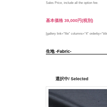
Sales Price, include all the option fee.
基本価格
39,000円
(税別)
[gallery link="file" columns="4" orderby="titl
生地 -Fabric-
選択中/ Selected